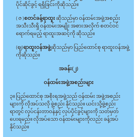
ပိုင်ဆိုင်ခွင့် ရရှိခြင်းကိုဆိုသည်။
( ဇ )
စတင်ခန့်ရာထူး
ဆိုသည်မှာ ဝန်ထမ်းအဖွဲ့အစည်း
အသီးသီးရှိ ဝန်ထမ်းအမျိုး အစားအလိုက် စတင်ဝင်
ရောက်ရမည့် ရာထူးအဆင့်ကို ဆိုသည်။
(ဈ)
ရာထူးဝန်အဖွဲ့
ဆိုသည်မှာ ပြည်ထောင်စု ရာထူးဝန်အဖွဲ့
ကိုဆိုသည်။
အခန်း(၂)
ဝန်ထမ်းအဖွဲ့အစည်းများ
၃။ ပြည်ထောင်စု အစိုးရအဖွဲ့သည် ဝန်ထမ်း အဖွဲ့အစည်း
များကို လိုအပ်သလို ဖွဲ့စည်း နိုင်သည်။ ယင်းသို့ဖွဲ့စည်း
ရာတွင် လုပ်ငန်းတာဝန်နှင့် လုပ်ပိုင်ခွင့်များကို သတ်မှတ်
ပေးရမည်။ လိုအပ်သော ဝန်ထမ်းများကိုလည်း ခန့်အပ်
နိုင်သည်။