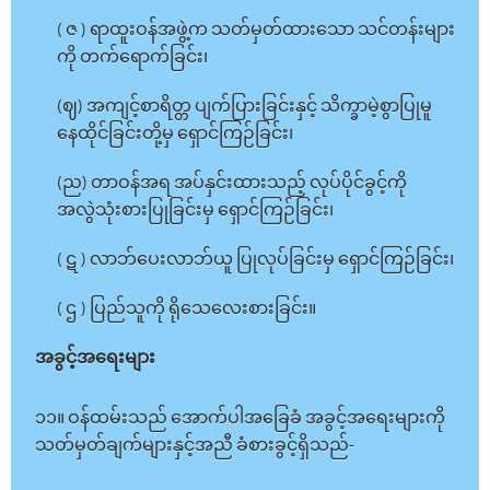
( ဇ ) ရာထူးဝန်အဖွဲ့က သတ်မှတ်ထားသော သင်တန်းများ
ကို တက်ရောက်ခြင်း၊
(ဈ) အကျင့်စာရိတ္တ ပျက်ပြားခြင်းနှင့် သိက္ခာမဲ့စွာပြုမူ
နေထိုင်ခြင်းတို့မှ ရှောင်ကြဉ်ခြင်း၊
(ည) တာဝန်အရ အပ်နှင်းထားသည့် လုပ်ပိုင်ခွင့်ကို
အလွဲသုံးစားပြုခြင်းမှ ရှောင်ကြဉ်ခြင်း၊
( ဋ ) လာဘ်ပေးလာဘ်ယူ ပြုလုပ်ခြင်းမှ ရှောင်ကြဉ်ခြင်း၊
( ဌ ) ပြည်သူကို ရိုသေလေးစားခြင်း။
အခွင့်အရေးများ
၁၁။ ဝန်ထမ်းသည် အောက်ပါအခြေခံ အခွင့်အရေးများကို
သတ်မှတ်ချက်များနှင့်အညီ ခံစားခွင့်ရှိသည်-