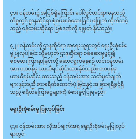
၄၁။ ဝန်ထမ်း၌ အပြစ်ရှိကြောင်း ပေါ်လွင်ထင်ရှားနေသည့်
ကိစ္စတွင် ဌာနဆိုင်ရာ စုံစမ်းစစ်ဆေးခြင်း မပြုဘဲ ထိုက်သင့်
သည့် ဝန်ထမ်းဆိုင်ရာ ပြစ်ဒဏ်ကို ချမှတ် နိုင်သည်။
၄၂။ ဝန်ထမ်းကို ဌာနဆိုင်ရာ အရေးယူရာတွင် ရှေးဦးစုံစမ်း
မှုပြုလုပ်ခြင်း သို့မဟုတ် ဌာနဆိုင်ရာ စစ်ဆေးမှုဖွင့်၍
စစ်ဆေးကြားနာခြင်းတို့ ဆောင်ရွက်နေစဉ် ယင်းဝန်ထမ်း
အား တာဝန်မှ ယာယီရပ်ဆိုင်းထားနိုင်သည်။ တာဝန်မှ
ယာယီရပ်ဆိုင်း ထားသည့် ဝန်ထမ်းအား သတ်မှတ်ချက်
များနှင့်အညီ စားစရိတ်ထောက်ပံ့ခြင်းနှင့် အခြားရရှိခွင့်ရှိ
သည့် စရိတ်ကြေးငွေများကို ခံစားခွင့်ပြုရမည်။
ရှေးဦးစုံစမ်းမှု ပြုလုပ်ခြင်း
၄၃။ ဝန်ထမ်းအား လိုအပ်ချက်အရ ရှေးဦးစုံစမ်းမှုပြုလုပ်
ရာတွင်-