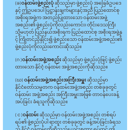
(ခ)
ဝန်ထမ်းဖွဲ့စည်းပုံ
ဆိုသည်မှာ ဖွဲ့စည်းပုံ အခြေခံဥပဒေ
နှင့် ဤဥပဒေပါ ပြဋ္ဌာန်းချက်များနှင့်အညီ ပြည်ထောင်စု
အစိုးရအဖွဲ့က အတည်ပြုထားသော ဝန်ထမ်းအဖွဲ့
အစည်း၏ ဖွဲ့စည်းပုံကိုလည်းကောင်း၊ တိုင်းဒေသကြီး
သို့မဟုတ် ပြည်နယ်အစိုးရက ပြည်ထောင်စု အစိုးရအဖွဲ့နှ
င့် ကြိုတင်ညှိနှိုင်း၍ ဖွဲ့စည်းသော ဝန်ထမ်းအဖွဲ့အစည်း၏
ဖွဲ့စည်းပုံကိုလည်းကောင်းဆိုသည်။
(ဂ )
ဝန်ထမ်းအဖွဲ့အစည်း
ဆိုသည်မှာ ဖွဲ့စည်းပုံဖြင့် ဖွဲ့စည်း
ထားသော နိုင်ငံ့ ဝန်ထမ်း အဖွဲ့အစည်းကိုဆိုသည်။
(ဃ)
ဝန်ထမ်းအဖွဲ့အစည်းအကြီးအမှူး
ဆိုသည်မှာ
နိုင်ငံတော်သမ္မတက ဝန်ထမ်းအဖွဲ့အစည်း တစ်ခုခုတွင်
ဝန်ထမ်း အဖွဲ့အစည်း အကြီးအမှူးအဖြစ် တာဝန်ပေးခန့်
အပ်ခြင်း ခံရသူကိုဆိုသည်။
( င )
ဝန်ထမ်း
ဆိုသည်မှာ ဝန်ထမ်းအဖွဲ့အစည်း တစ်ရပ်
ရပ်၏ ဖွဲ့စည်းပုံပါ ရာထူး တစ်ခုခုတွင် ခန့်အပ်ခြင်းခံရသ
ည့် နိုင်ငံ့ ဝန်ထမ်းကိုဆိုသည်။ ယင်းစကား ရပ်တွင် ဤ