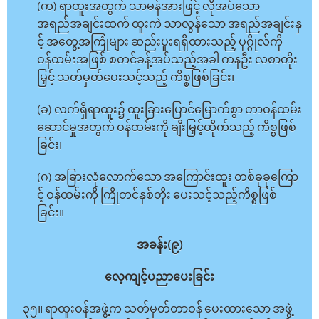
(က) ရာထူးအတွက် သာမန်အားဖြင့် လိုအပ်သော
အရည်အချင်းထက် ထူးကဲ သာလွန်သော အရည်အချင်းနှ
င့် အတွေ့အကြုံများ ဆည်းပူးရရှိထားသည့် ပုဂ္ဂိုလ်ကို
ဝန်ထမ်းအဖြစ် စတင်ခန့်အပ်သည့်အခါ ကနဦး လစာတိုး
မြှင့် သတ်မှတ်ပေးသင့်သည့် ကိစ္စဖြစ်ခြင်း၊
(ခ) လက်ရှိရာထူး၌ ထူးခြားပြောင်မြောက်စွာ တာဝန်ထမ်း
ဆောင်မှုအတွက် ဝန်ထမ်းကို ချီးမြှင့်ထိုက်သည့် ကိစ္စဖြစ်
ခြင်း၊
(ဂ) အခြားလုံလောက်သော အကြောင်းထူး တစ်ခုခုကြော
င့် ဝန်ထမ်းကို ကြိုတင်နှစ်တိုး ပေးသင့်သည့်ကိစ္စဖြစ်
ခြင်း။
အခန်း(၉)
လေ့ကျင့်ပညာပေးခြင်း
၃၅။ ရာထူးဝန်အဖွဲ့က သတ်မှတ်တာဝန် ပေးထားသော အဖွဲ့