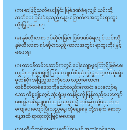
(က) စာဖြင့်သတိပေးခြင်း ပြစ်ဒဏ်ခံရလျှင် ယင်းသို့
သတိပေးခြင်းခံရသည့် နေ့မှ ခြောက်လအတွင်း ရာထူး
တိုးမြှင့်မပေးရ။
(ခ) နှစ်တိုးလစာ ရပ်ဆိုင်းခြင်း ပြစ်ဒဏ်ခံရလျှင် ယင်းသို့
နှစ်တိုးလစာ ရပ်ဆိုင်းသည့် ကာလအတွင်း ရာထူးတိုးမြှင့်
မပေးရ။
(ဂ) တာဝန်ထမ်းဆောင်ရာတွင် ပေါ့လျော့မှုကြောင့်ဖြစ်စေ၊
ကျွမ်းကျင်မှုမရှိ၍ ဖြစ်စေ ပျက်စီးဆုံးရှုံးမှုအတွက် ဆုံးရှုံး
မှုတန်ဖိုး အပြည့်အဝကိုသော် လည်းကောင်း၊
တစ်စိတ်တစ်ဒေသကိုသော်လည်းကောင်း ပေးလျော်ရ
သော ကိစ္စမျိုးတွင် ဆုံးရှုံးမှု တန်ဖိုးကို ပြန်လည်ပေးလျော်
စေရန် အမိန့်ချမှတ်သည့် နေ့မှစ၍ တစ်နှစ် သို့မဟုတ် အ
ကျေပေးလျော်ပြီးသည့်နေ့၊ ထိုနေ့နှစ်ခု တို့အနက် စောရာ
နေ့အထိ ရာထူးတိုးမြှင့် မပေးရ။
(ဃ) ကိုယ်ကျင့်တရား ပျက်ပြားမှုနှင့် အကျုံးဝင်သော