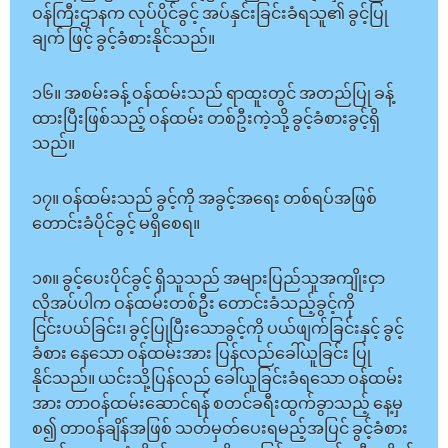
ဝန်ကြီးဌာနက လုပ်ပိုင်ခွင့် အပ်နှင်းခြင်းခံရသူ၏ ခွင့်ပြု
ချက် ဖြင့် ခွင့်ခံစားနိုင်သည်။
၁၆။ အစမ်းခန့် ဝန်ထမ်းသည် ရာထူးတွင် အတည်ပြု ခန့်
ထားပြီးဖြစ်သည့် ဝန်ထမ်း တစ်ဦးကဲ့သို့ ခွင့်ခံစားခွင့်ရှိ
သည်။
၁၇။ ဝန်ထမ်းသည် ခွင့်ကို အခွင့်အရေး တစ်ရပ်အဖြစ်
တောင်းခံပိုင်ခွင့် မရှိစေရ။
၁၈။ ခွင့်ပေးပိုင်ခွင့် ရှိသူသည် အများပြည်သူအကျိုးငှာ
လိုအပ်ပါက ဝန်ထမ်းတစ်ဦး တောင်းခံသည့်ခွင့်ကို
ငြင်းပယ်ခြင်း၊ ခွင့်ပြုပြီးသောခွင့်ကို ပယ်ဖျက်ခြင်းနှင့် ခွင့်
ခံစား နေသော ဝန်ထမ်းအား ပြန်လည်ခေါ်ယူခြင်း ပြု
နိုင်သည်။ ယင်းသို့ပြန်လည် ခေါ်ယူခြင်းခံရသော ဝန်ထမ်း
အား တာဝန်ထမ်းဆောင်ရန် စတင်ခရီးထွက်ခွာသည့် နေ့မှ
စ၍ တာဝန်ချိန်အဖြစ် သတ်မှတ်ပေးရမည့်အပြင် ခွင့်ခံစား