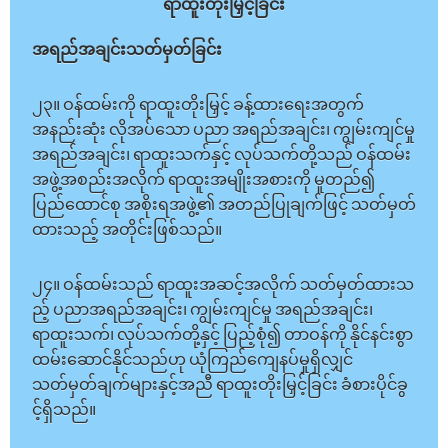
ရာထူးတိုးမြှင့်ခြင်း
အရည်အချင်းသတ်မှတ်ခြင်း
၂၃။ ဝန်ထမ်းကို ရာထူးတိုးမြှင့် ခန့်ထားရေးအတွက်
အနည်းဆုံး လိုအပ်သော ပညာ အရည်အချင်း၊ ကျွမ်းကျင်မှု
အရည်အချင်း၊ ရာထူးသက်နှင့် လုပ်သက်တို့သည် ဝန်ထမ်း
အဖွဲ့အစည်းအလိုက် ရာထူးအမျိုးအစားကို မူတည်၍
ပြည်ထောင်စု အစိုးရအဖွဲ့၏ အတည်ပြုချက်ဖြင့် သတ်မှတ်
ထားသည့် အတိုင်းဖြစ်သည်။
၂၄။ ဝန်ထမ်းသည် ရာထူးအဆင့်အလိုက် သတ်မှတ်ထားသ
ည့် ပညာအရည်အချင်း၊ ကျွမ်းကျင်မှု အရည်အချင်း၊
ရာထူးသက်၊ လုပ်သက်တို့နှင့် ပြည့်စုံ၍ တာဝန်ကို နိုင်နင်းစွာ
ထမ်းဆောင်နိုင်သည်ဟု ယုံကြည်ကျေနပ်မှုရှိလျှင်
သတ်မှတ်ချက်များနှင့်အညီ ရာထူးတိုးမြှင့်ခြင်း ခံစားပိုင်ခွ
င့်ရှိသည်။