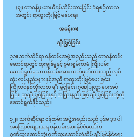
(ဈ) တာဝန်မှ ယာယီရပ်ဆိုင်းထားခြင်း ခံရစဉ်ကာလ
အတွင်း ရာထူးတိုးမြှင့် မပေးရ။
အခန်း(၈)
ချီးမြှင့်ခြင်း
၃၁။ သက်ဆိုင်ရာ ဝန်ထမ်းအဖွဲ့အစည်းသည် တာဝန်ထမ်း
ဆောင်ရာတွင် ထူးချွန်မှုနှင့် စွမ်းစွမ်းတမံ ကြိုးပမ်း
ဆောင်ရွက်သော ဝန်ထမ်းအား သတ်မှတ်ထားသည့် လုပ်
ထုံး လုပ်နည်းများနှင့်အညီ ရာထူးတိုးမြှင့်ပေးခြင်း၊
ကြိုတင်နှစ်တိုးလစာ ချီးမြှင့်ခြင်း၊ ဂုဏ်ပြုလွှာ ပေးအပ်
ခြင်း၊ ဆုချီးမြှင့်ခြင်းနှင့် အခြားနည်းဖြင့် ချီးမြှင့်ခြင်းတို့ကို
ဆောင်ရွက်နိုင်သည်။
၃၂။ သက်ဆိုင်ရာ ဝန်ထမ်း အဖွဲ့အစည်းသည် ပုဒ်မ ၃၁ ပါ
အကြောင်းများအရ ဝန်ထမ်းအား နိုင်ငံတော်က
ဂုဏ်ထူးဆောင်ဘွဲ့၊ ဂုဏ်ထူးဆောင်တံဆိပ် ချီးမြှင့်နိုင်ရေး