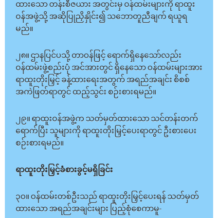
ထားသော တန်းစီဇယား အတွင်းမှ ဝန်ထမ်းများကို ရာထူး
ဝန်အဖွဲ့သို့ အဆိုပြုညှိနှိုင်း၍ သဘောတူညီချက် ရယူရ
မည်။
၂၈။ ဌာနပြင်ပသို့ တာဝန်ဖြင့် ရောက်ရှိနေသော်လည်း
ဝန်ထမ်းဖွဲ့စည်းပုံ အင်အားတွင် ရှိနေသော ဝန်ထမ်းများအား
ရာထူးတိုးမြှင့် ခန့်ထားရေးအတွက် အရည်အချင်း စိစစ်
အကဲဖြတ်ရာတွင် ထည့်သွင်း စဉ်းစားရမည်။
၂၉။ ရာထူးဝန်အဖွဲ့က သတ်မှတ်ထားသော သင်တန်းတက်
ရောက်ပြီး သူများကို ရာထူးတိုးမြှင့်ပေးရာတွင် ဦးစားပေး
စဉ်းစားရမည်။
ရာထူးတိုးမြှင့်ခံစားခွင့်မရှိခြင်း
၃ဝ။ ဝန်ထမ်းတစ်ဦးသည် ရာထူးတိုးမြှင့်ပေးရန် သတ်မှတ်
ထားသော အရည်အချင်းများ ပြည့်စုံစေကာမူ-