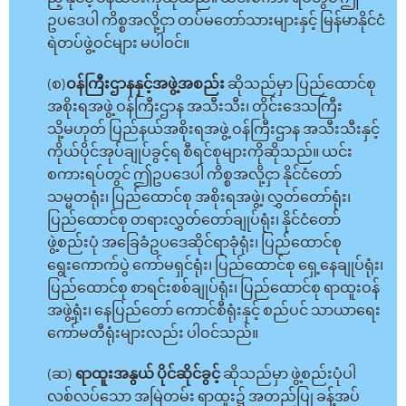
ဥပဒေပါ ကိစ္စအလို့ငှာ တပ်မတော်သားများနှင့် မြန်မာနိုင်ငံ
ရဲတပ်ဖွဲ့ဝင်များ မပါဝင်။
(စ)
ဝန်ကြီးဌာနနှင့်အဖွဲ့အစည်း
ဆိုသည်မှာ ပြည်ထောင်စု
အစိုးရအဖွဲ့ ဝန်ကြီးဌာန အသီးသီး၊ တိုင်းဒေသကြီး
သို့မဟုတ် ပြည်နယ်အစိုးရအဖွဲ့ ဝန်ကြီးဌာန အသီးသီးနှင့်
ကိုယ်ပိုင်အုပ်ချုပ်ခွင့်ရ စီရင်စုများကိုဆိုသည်။ ယင်း
စကားရပ်တွင် ဤဥပဒေပါ ကိစ္စအလို့ငှာ နိုင်ငံတော်
သမ္မတရုံး၊ ပြည်ထောင်စု အစိုးရအဖွဲ့၊ လွှတ်တော်ရုံး၊
ပြည်ထောင်စု တရားလွှတ်တော်ချုပ်ရုံး၊ နိုင်ငံတော်
ဖွဲ့စည်းပုံ အခြေခံဥပဒေဆိုင်ရာခုံရုံး၊ ပြည်ထောင်စု
ရွေးကောက်ပွဲ ကော်မရှင်ရုံး၊ ပြည်ထောင်စု ရှေ့နေချုပ်ရုံး၊
ပြည်ထောင်စု စာရင်းစစ်ချုပ်ရုံး၊ ပြည်ထောင်စု ရာထူးဝန်
အဖွဲ့ရုံး၊ နေပြည်တော် ကောင်စီရုံးနှင့် စည်ပင် သာယာရေး
ကော်မတီရုံးများလည်း ပါဝင်သည်။
(ဆ)
ရာထူးအနွယ် ပိုင်ဆိုင်ခွင့်
ဆိုသည်မှာ ဖွဲ့စည်းပုံပါ
လစ်လပ်သော အမြဲတမ်း ရာထူး၌ အတည်ပြု ခန့်အပ်