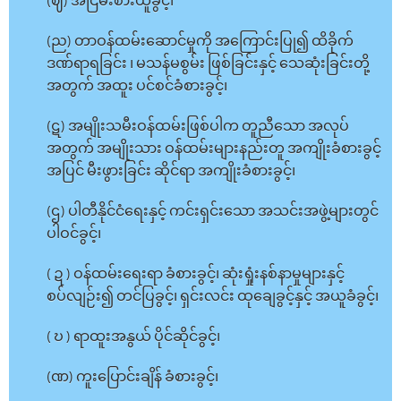
(ဈ) အငြိမ်းစားယူခွင့်၊
(ည) တာဝန်ထမ်းဆောင်မှုကို အကြောင်းပြု၍ ထိခိုက်
ဒဏ်ရာရခြင်း ၊ မသန်မစွမ်း ဖြစ်ခြင်းနှင့် သေဆုံးခြင်းတို့
အတွက် အထူး ပင်စင်ခံစားခွင့်၊
(ဋ) အမျိုးသမီးဝန်ထမ်းဖြစ်ပါက တူညီသော အလုပ်
အတွက် အမျိုးသား ဝန်ထမ်းများနည်းတူ အကျိုးခံစားခွင့်
အပြင် မီးဖွားခြင်း ဆိုင်ရာ အကျိုးခံစားခွင့်၊
(ဌ) ပါတီနိုင်ငံရေးနှင့် ကင်းရှင်းသော အသင်းအဖွဲ့များတွင်
ပါဝင်ခွင့်၊
( ဍ ) ဝန်ထမ်းရေးရာ ခံစားခွင့်၊ ဆုံးရှုံးနစ်နာမှုများနှင့်
စပ်လျဉ်း၍ တင်ပြခွင့်၊ ရှင်းလင်း ထုချေခွင့်နှင့် အယူခံခွင့်၊
( ဎ ) ရာထူးအနွယ် ပိုင်ဆိုင်ခွင့်၊
(ဏ) ကူးပြောင်းချိန် ခံစားခွင့်၊