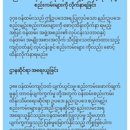
စည်းကမ်းများကို လိုက်နာရခြင်း
၃၇။ ဝန်ထမ်းသည် ဤဥပဒေအရ ပြုလုပ်သော နည်းဥပဒေ၊
စည်းမျဉ်းစည်းကမ်းများကို စောင့်ထိန်းလိုက်နာ ရမည့်
အပြင် ဝန်ထမ်း အဖွဲ့အစည်း၏ လုပ်ငန်းသဘာဝနှင့်
ဝန်ထမ်း အမျိုးအစားအလိုက် သီးခြားသတ်မှတ်ထားသည့်
ကျင့်ဝတ်နှင့် လုပ်ငန်းခွင် စည်းကမ်းများ ကိုလည်း စောင့်
ထိန်းလိုက်နာရမည်။
ဌာနဆိုင်ရာ အရေးယူခြင်း
၃၈။ ဝန်ထမ်းကျင့်ဝတ် ပျက်ယွင်းမှု၊ စည်းကမ်းဖောက်ဖျက်
မှုနှင့် တာဝန်ပျက်ကွက်မှု တို့အတွက် ဝန်ထမ်းစည်းကမ်း
ထိန်းသိမ်းရေးဆိုင်ရာ ဥပဒေ၊ နည်းဥပဒေ စည်းမျဉ်း
စည်းကမ်းများနှင့်အညီ ဌာနဆိုင်ရာ နည်းလမ်းအရ
အရေးယူနိုင်သည်။ ဝန်ထမ်း၏ ပြုလုပ်မှု သို့မဟုတ်
ပျက်ကွက်မှုသည် ပြစ်မှုမြောက်နိုင်သည့် ကိစ္စဖြစ်ပါက