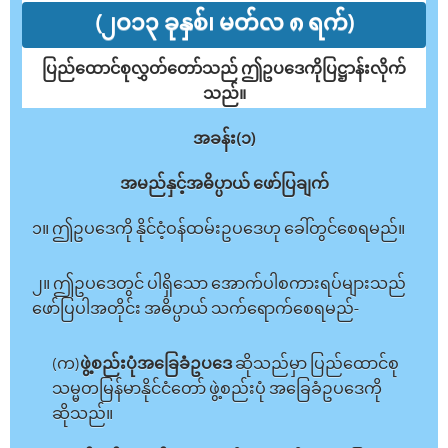
(၂ဝ၁၃ ခုနှစ်၊ မတ်လ ၈ ရက်)
ပြည်ထောင်စုလွှတ်တော်သည် ဤဥပဒေကိုပြဋ္ဌာန်းလိုက်
သည်။
အခန်း(၁)
အမည်နှင့်အဓိပ္ပာယ် ဖော်ပြချက်
၁။ ဤဥပဒေကို နိုင်ငံ့ဝန်ထမ်းဥပဒေဟု ခေါ်တွင်စေရမည်။
၂။ ဤဥပဒေတွင် ပါရှိသော အောက်ပါစကားရပ်များသည်
ဖော်ပြပါအတိုင်း အဓိပ္ပာယ် သက်ရောက်စေရမည်-
(က)
ဖွဲ့စည်းပုံအခြေခံဥပဒေ
ဆိုသည်မှာ ပြည်ထောင်စု
သမ္မတမြန်မာနိုင်ငံတော် ဖွဲ့စည်းပုံ အခြေခံဥပဒေကို
ဆိုသည်။