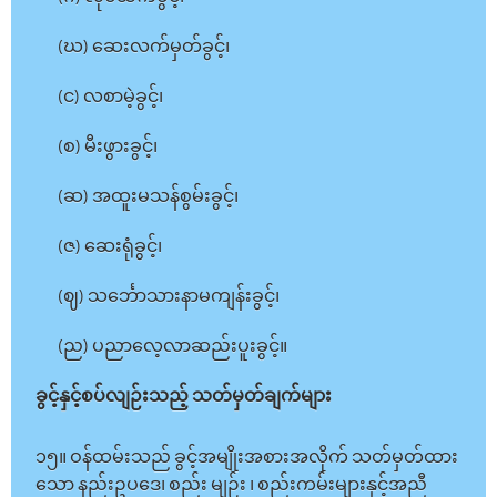
(ဃ) ဆေးလက်မှတ်ခွင့်၊
(င) လစာမဲ့ခွင့်၊
(စ) မီးဖွားခွင့်၊
(ဆ) အထူးမသန်စွမ်းခွင့်၊
(ဇ) ဆေးရုံခွင့်၊
(ဈ) သင်္ဘောသားနာမကျန်းခွင့်၊
(ည) ပညာလေ့လာဆည်းပူးခွင့်။
ခွင့်နှင့်စပ်လျဉ်းသည့် သတ်မှတ်ချက်များ
၁၅။ ဝန်ထမ်းသည် ခွင့်အမျိုးအစားအလိုက် သတ်မှတ်ထား
သော နည်းဥပဒေ၊ စည်း မျဉ်း ၊ စည်းကမ်းများနှင့်အညီ