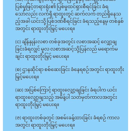
ပြစ်မှုဖြင့်တရားရုံး၏ ပြစ်မှုထင်ရှားစီရင်ခြင်း ခံရ
သော်လည်း လက်ရှိ ရာထူးတွင် ဆက်လက် တည်ရှိနေသ
ည့်အခါ ယင်းသို့ ပြစ်ဒဏ်စီရင်ခြင်း ခံရသည့်နေ့မှ တစ်နှစ်
အတွင်း ရာထူးတိုးမြှင့် မပေးရ။
(င) ချိန်နှုန်းလစာ တစ်ခုအတွင်း လစာအဆင့် လျှော့ချ
ခြင်းခံရလျှင် မူလ လစာအဆင့်သို့ပြန်လည် မရောက်မ
ချင်း ရာထူးတိုးမြှင့် မပေးရ။
(စ) ဌာနဆိုင်ရာ စစ်ဆေးခြင်း ခံနေရစဉ်အတွင်း ရာထူးတိုး
မြှင့်မပေးရ။
(ဆ) အပြစ်ကြောင့် ရာထူးလျှော့ချခြင်း ခံရပါက ယင်း
ရာထူးလျှော့ချသည့် အမိန့်ပါ သတ်မှတ်ကာလအတွင်း
ရာထူးတိုးမြှင့် မပေးရ။
(ဇ) ရာထူးတစ်ခုတွင် အစမ်းခန့်ထားခြင်း ခံရစဉ် ကာလ
အတွင်း ရာထူးတိုးမြှင့် မပေးရ။