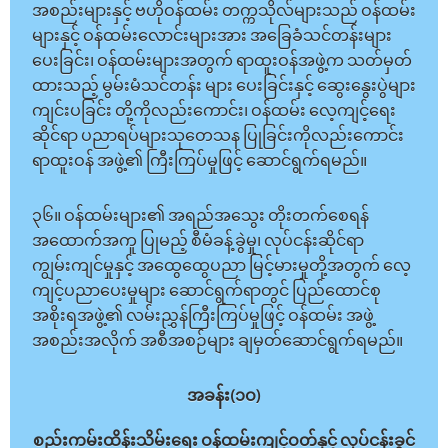
အစည်းများနှင့် ဗဟိုဝန်ထမ်း တက္ကသိုလ်များသည် ဝန်ထမ်း
များနှင့် ဝန်ထမ်းလောင်းများအား အခြေခံသင်တန်းများ
ပေးခြင်း၊ ဝန်ထမ်းများအတွက် ရာထူးဝန်အဖွဲ့က သတ်မှတ်
ထားသည့် မွမ်းမံသင်တန်း များ ပေးခြင်းနှင့် ဆွေးနွေးပွဲများ
ကျင်းပခြင်း တို့ကိုလည်းကောင်း၊ ဝန်ထမ်း လေ့ကျင့်ရေး
ဆိုင်ရာ ပညာရပ်များသုတေသန ပြုခြင်းကိုလည်းကောင်း
ရာထူးဝန် အဖွဲ့၏ ကြီးကြပ်မှုဖြင့် ဆောင်ရွက်ရမည်။
၃၆။ ဝန်ထမ်းများ၏ အရည်အသွေး တိုးတက်စေရန်
အထောက်အကူ ပြုမည့် စီမံခန့်ခွဲမှု၊ လုပ်ငန်းဆိုင်ရာ
ကျွမ်းကျင်မှုနှင့် အထွေထွေပညာ မြင့်မားမှုတို့အတွက် လေ့
ကျင့်ပညာပေးမှုများ ဆောင်ရွက်ရာတွင် ပြည်ထောင်စု
အစိုးရအဖွဲ့၏ လမ်းညွှန်ကြီးကြပ်မှုဖြင့် ဝန်ထမ်း အဖွဲ့
အစည်းအလိုက် အစီအစဉ်များ ချမှတ်ဆောင်ရွက်ရမည်။
အခန်း(၁ဝ)
စည်းကမ်းထိန်းသိမ်းရေး ဝန်ထမ်းကျင့်ဝတ်နှင့် လုပ်ငန်းခွင်