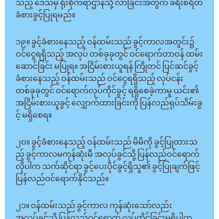
သည့် ဒေသမှ ရုံးစိုက်ရာဌာနသို့ လာခြင်းအတွက် ခရီးစရိတ်
ခံစားခွင့်ပြုရမည်။
၁၉။ ခွင့်ခံစားနေသည့် ဝန်ထမ်းသည် ခွင့်ကာလအတွင်း၌
ဝင်ငွေရရှိသည့် အလုပ် တစ်ခုခုတွင် ဝင်ရောက်တာဝန် ထမ်း
ဆောင်ခြင်း မပြုရ။ အငြိမ်းစားယူရန် ကြိုတင် ပြင်ဆင်ခွင့်
ခံစားနေသည့် ဝန်ထမ်းသည် ဝင်ငွေရရှိသည့် လုပ်ငန်း
တစ်ခုခုတွင် ဝင်ရောက်လုပ်ကိုင်ခွင့် ရရှိစေခဲ့ကာမူ ယင်း၏
အငြိမ်းစားယူခွင့် လျှောက်ထားခြင်းကို ပြန်လည်ရုပ်သိမ်းခွ
င့် မရှိစေရ။
၂ဝ။ ခွင့်ခံစားနေသည့် ဝန်ထမ်းသည် မိမိကို ခွင့်ပြုထားသ
ည့် ခွင့်ကာလမကုန်ဆုံးမီ အလုပ်ခွင်သို့ ပြန်လည်ဝင်ရောက်
လိုပါက သက်ဆိုင်ရာ ခွင့်ပေးပိုင်ခွင့်ရှိသူ၏ ခွင့်ပြုချက်ဖြင့်
ပြန်လည်ဝင်ရောက်နိုင်သည်။
၂၁။ ဝန်ထမ်းသည် ခွင့်ကာလ ကုန်ဆုံးသော်လည်း
အလုပ်ခွင်သို့ ပြန်လည်ဝင်ရောက် လုပ်ကိုင်ခြင်းမရှိပါက