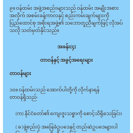
၉။ ဝန်ထမ်း အဖွဲ့အစည်းများသည် ဝန်ထမ်း အမျိုးအစား
အလိုက် အစမ်းခန့်ကာလနှင့် စည်းကမ်းချက်များကို
ပြည်ထောင်စု အစိုးရအဖွဲ့၏ သဘောတူညီချက်ဖြင့် လိုအပ်
သလို သတ်မှတ်နိုင်သည်။
အခန်း(၄)
တာဝန်နှင့် အခွင့်အရေးများ
တာဝန်များ
၁ဝ။ ဝန်ထမ်းသည် အောက်ပါတို့ကို လိုက်နာရန်
တာဝန်ရှိသည်-
(က) နိုင်ငံတော်၏ ကျေးဇူးသစ္စာကို စောင့်သိရိုသေခြင်း၊
( ခ )ဖွဲ့စည်းပုံ အခြေခံဥပဒေနှင့် တည်ဆဲဥပဒေများပါ