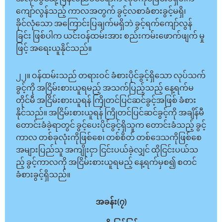
ကျော်လွန်သည့် ကာလအတွက် ခွင့်လစာခံစားခွင့်မရှိ၊
ခိုင်လုံသော အကြောင်းပြချက်မရှိဘဲ ခွင့်ရက်ကျော်လွန်
ခြင်း ဖြစ်ပါက ယင်းဝန်ထမ်းအား စည်းကမ်းဖောက်ဖျက် မှု
ဖြင့် အရေးယူနိုင်သည်။
၂၂။ ဝန်ထမ်းသည် တရားဝင် ခံစားပိုင်ခွင့်ရှိသော လုပ်သက်
ခွင့်ကို အငြိမ်းစားယူရမည့် အသက်ပြည့်သည့် နေ့ရက်မ
တိုင်မီ အငြိမ်းစားယူရန် ကြိုတင်ပြင်ဆင်ခွင့်အဖြစ် ခံစား
နိုင်သည်။ အငြိမ်းစားယူရန် ကြိုတင်ပြင်ဆင်ခွင့်ကို အချိန်မီ
တောင်းခံခဲ့ရာတွင် ခွင့်ပေးပိုင်ခွင့်ရှိသူက တောင်းခံသည့် ခွင့်
ကာလ တစ်ခုလုံးကိုဖြစ်စေ၊ တစ်စိတ် တစ်ဒေသကိုဖြစ်စေ
အများပြည်သူ အကျိုးငှာ ငြင်းပယ်ခဲ့လျှင် ထိုငြင်းပယ်သ
ည့် ခွင့်ကာလကို အငြိမ်းစားယူရမည့် နေ့ရက်မှစ၍ စတင်
ခံစားခွင့်ရှိသည်။
အခန်း(၇)