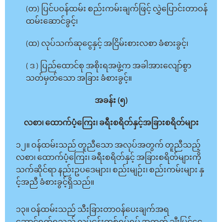
(တ) ပြင်ပဝန်ထမ်း စည်းကမ်းချက်ဖြင့် လွှဲပြောင်းတာဝန်
ထမ်းဆောင်ခွင့်၊
(ထ) လုပ်သက်ဆုငွေနှင့် အငြိမ်းစားလစာ ခံစားခွင့်၊
( ဒ ) ပြည်ထောင်စု အစိုးရအဖွဲ့က အခါအားလျော်စွာ
သတ်မှတ်သော အခြား ခံစားခွင့်။
အခန်း (၅)
လစာ၊ ထောက်ပံ့ကြေး၊ ခရီးစရိတ်နှင့်အခြားစရိတ်များ
၁၂။ ဝန်ထမ်းသည် တူညီသော အလုပ်အတွက် တူညီသည့်
လစာ၊ ထောက်ပံ့ကြေး၊ ခရီးစရိတ်နှင့် အခြားစရိတ်များကို
သက်ဆိုင်ရာ နည်းဥပဒေများ၊ စည်းမျဉ်း၊ စည်းကမ်းများ နှ
င့်အညီ ခံစားခွင့်ရှိသည်။
၁၃။ ဝန်ထမ်းသည် သီးခြားတာဝန်ပေးချက်အရ