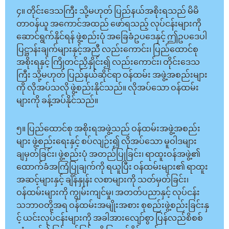
၄။ တိုင်းဒေသကြီး သို့မဟုတ် ပြည်နယ်အစိုးရသည် မိမိ
တာဝန်ယူ အကောင်အထည် ဖော်ရသည့် လုပ်ငန်းများကို
ဆောင်ရွက်နိုင်ရန် ဖွဲ့စည်းပုံ အခြေခံဥပဒေနှင့် ဤဥပဒေပါ
ပြဋ္ဌာန်းချက်များနှင့်အညီ လည်းကောင်း၊ ပြည်ထောင်စု
အစိုးရနှင့် ကြိုတင်ညှိနှိုင်း၍ လည်းကောင်း၊ တိုင်းဒေသ
ကြီး သို့မဟုတ် ပြည်နယ််ဆိုင်ရာ ဝန်ထမ်း အဖွဲ့အစည်းများ
ကို လိုအပ်သလို ဖွဲ့စည်းနိုင်သည်။ လိုအပ်သော ဝန်ထမ်း
များကို ခန့်အပ်နိုင်သည်။
၅။ ပြည်ထောင်စု အစိုးရအဖွဲ့သည် ဝန်ထမ်းအဖွဲ့အစည်း
များ ဖွဲ့စည်းရေးနှင့် စပ်လျဉ်း၍ လိုအပ်သော မူဝါဒများ
ချမှတ်ခြင်း၊ ဖွဲ့စည်းပုံ အတည်ပြုခြင်း၊ ရာထူးဝန်အဖွဲ့၏
ထောက်ခံအကြံပြုချက်ကို ရယူပြီး ဝန်ထမ်းများ၏ ရာထူး
အဆင့်များနှင့် ချိန်နှုန်း လစာများကို သတ်မှတ်ခြင်း၊
ဝန်ထမ်းများကို ကျွမ်းကျင်မှု၊ အတတ်ပညာနှင့် လုပ်ငန်း
သဘာဝတို့အရ ဝန်ထမ်းအမျိုးအစား စုစည်းဖွဲ့စည်းခြင်းနှ
င့် ယင်းလုပ်ငန်းများကို အခါအားလျော်စွာ ပြန်လည်စိစစ်