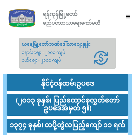
ရန်ကုန်မြို့တော်
စည်ပင်သာယာရေးကော်မတီ
ယနေ့မြို့တော်ဘဏ်ဒေါ်လာစျေးနှုန်း
ရောင်းစျေး - ၂၁၀၀ ကျပ်
ဝယ်စျေး - ၂၁၀၀ ကျပ်
နိုင်ငံ့ဝန်ထမ်းဥပဒေ
(၂ဝ၁၃ ခုနှစ်၊ ပြည်ထောင်စုလွှတ်တော်
ဥပဒေအမှတ် ၅။)
၁၃၇၄ ခုနှစ်၊ တပို့တွဲလပြည့်ကျော် ၁၁ ရက်