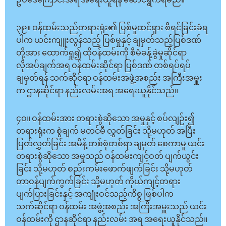
ဥပဒေကြောင်းအရ အရေးယူရန် ဆောင်ရွက်ရမည်။
၃၉။ ဝန်ထမ်းသည်တရားရုံး၏ ပြစ်မှုထင်ရှား စီရင်ခြင်းခံရ
ပါက ယင်းကျူးလွန်သည့် ပြစ်မှုနှင့် ချမှတ်သည့်ပြစ်ဒဏ်
တို့အား ထောက်ရှု၍ ထိုဝန်ထမ်းကို စီမံခန့်ခွဲမှုဆိုင်ရာ
လိုအပ်ချက်အရ ဝန်ထမ်းဆိုင်ရာ ပြစ်ဒဏ် တစ်ရပ်ရပ်
ချမှတ်ရန် သက်ဆိုင်ရာ ဝန်ထမ်းအဖွဲ့အစည်း အကြီးအမှူး
က ဌာနဆိုင်ရာ နည်းလမ်းအရ အရေးယူနိုင်သည်။
၄ဝ။ ဝန်ထမ်းအား တရားစွဲဆိုသော အမှုနှင့် စပ်လျဉ်း၍
တရားရုံးက စွဲချက် မတင်မီ လွှတ်ခြင်း သို့မဟုတ် အပြီး
ပြတ်လွှတ်ခြင်း အမိန့် တစ်စုံတစ်ရာ ချမှတ် စေကာမူ ယင်း
တရားစွဲဆိုသော အမှုသည် ဝန်ထမ်းကျင့်ဝတ် ပျက်ယွင်း
ခြင်း သို့မဟုတ် စည်းကမ်းဖောက်ဖျက်ခြင်း သို့မဟုတ်
တာဝန်ပျက်ကွက်ခြင်း သို့မဟုတ် ကိုယ်ကျင့်တရား
ပျက်ပြားခြင်းနှင့် အကျုံးဝင်သည့်ကိစ္စ ဖြစ်ပါက
သက်ဆိုင်ရာ ဝန်ထမ်း အဖွဲ့အစည်း အကြီးအမှူးသည် ယင်း
ဝန်ထမ်းကို ဌာနဆိုင်ရာ နည်းလမ်း အရ အရေးယူနိုင်သည်။