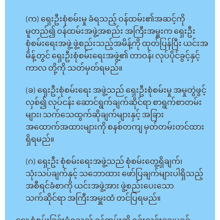
(က) ရှေးဦးစုံစမ်းမှု ခံရသည့် ဝန်ထမ်း၏အဆင့်ကို
မူတည်၍ ဝန်ထမ်းအဖွဲ့အစည်း အကြီးအမှူးက ရှေးဦး
စုံစမ်းရေးအဖွဲ့ ဖွဲ့စည်းသည့်အမိန့်ကို ထုတ်ပြန်ပြီး ယင်းအ
မိန့်တွင် ရှေးဦးစုံစမ်းရေးအဖွဲ့၏ တာဝန်၊ လုပ်ပိုင်ခွင့်နှင့်
ကာလ တို့ကို သတ်မှတ်ရမည်။
(ခ) ရှေးဦးစုံစမ်းရေး အဖွဲ့သည် ရှေးဦးစုံစမ်းမှု အမှုတွဲဖွင့်
လှစ်၍ လုပ်ငန်း ဆောင်ရွက်ချက်ဆိုင်ရာ စာရွက်စာတမ်း
များ၊ သက်သေထွက်ဆိုချက်များနှင့် အခြား
အထောက်အထားများကို စနစ်တကျ မှတ်တမ်းတင်ထား
ရှိရမည်။
(ဂ) ရှေးဦး စုံစမ်းရေးအဖွဲ့သည် စုံစမ်းတွေ့ရှိချက်၊
သုံးသပ်ချက်နှင့် သဘောထား ဖော်ပြချက်များပါရှိသည့်
အစီရင်ခံစာကို ယင်းအဖွဲ့အား ဖွဲ့စည်းပေးသော
သက်ဆိုင်ရာ အကြီးအမှူးထံ တင်ပြရမည်။