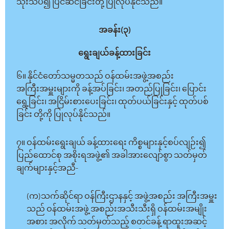
သုံးသပ်၍ ပြင်ဆင်ခြင်းတို့ ပြုလုပ်နိုင်သည်။
အခန်း(၃)
ရွေးချယ်ခန့်ထားခြင်း
၆။ နိုင်ငံတော်သမ္မတသည် ဝန်ထမ်းအဖွဲ့အစည်း
အကြီးအမှူးများကို ခန့်အပ်ခြင်း၊ အတည်ပြုခြင်း၊ ပြောင်း
ရွေ့ခြင်း၊ အငြိမ်းစားပေးခြင်း၊ ထုတ်ပယ်ခြင်းနှင့် ထုတ်ပစ်
ခြင်း တို့ကို ပြုလုပ်နိုင်သည်။
၇။ ဝန်ထမ်းရွေးချယ် ခန့်ထားရေး ကိစ္စများနှင့်စပ်လျဉ်း၍
ပြည်ထောင်စု အစိုးရအဖွဲ့၏ အခါအားလျော်စွာ သတ်မှတ်
ချက်များနှင့်အညီ-
(က)သက်ဆိုင်ရာ ဝန်ကြီးဌာနနှင့် အဖွဲ့အစည်း အကြီးအမှူး
သည် ဝန်ထမ်းအဖွဲ့ အစည်းအသီးသီးရှိ ဝန်ထမ်းအမျိုး
အစား အလိုက် သတ်မှတ်သည့် စတင်ခန့် ရာထူးအဆင့်