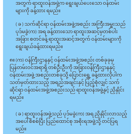
အတွက် ရာထူးဝန်အဖွဲ့က ရွေးချယ်ပေးသော ဝန်ထမ်း
များကို ခန့်ထား ရမည်။
( ခ ) သက်ဆိုင်ရာ ဝန်ထမ်းအဖွဲ့အစည်း အကြီးအမှူးသည်
ပုဒ်မခွဲ(က) အရ ခန့်ထားသော ရာထူးအဆင့်မှတစ်ပါး
အခြား စတင်ခန့် ရာထူးအဆင့်အတွက် ဝန်ထမ်းများကို
ရွေးချယ်ခန့်ထားရမည်။
၈။ (က) ဝန်ကြီးဌာနနှင့် ဝန်ထမ်းအဖွဲ့အစည်း တစ်ခုခုမှ
ပြန်တမ်းဝင်အရာရှိ တစ်ဦးဦးကို အခြားဝန်ကြီးဌာနနှင့်
ဝန်ထမ်းအဖွဲ့ အစည်းတစ်ခုသို့ ပြောင်းရွှေ့ ခန့်ထားလိုပါက
သတ်မှတ်ထားသည့် အရည်အချင်းနှင့် ပြည့်စုံလျှင် သက်
ဆိုင်ရာ ဝန်ထမ်းအဖွဲ့အစည်းသည် ရာထူးဝန်အဖွဲ့နှင့် ညှိနှိုင်း
ရမည်။
( ခ ) ရာထူးဝန်အဖွဲ့သည် ပုဒ်မခွဲ(က) အရ ညှိနှိုင်းလာသည့်
အပေါ် စိစစ်ပြီး ပြည်ထောင်စု အစိုးရအဖွဲ့သို့ တင်ပြရ
မည်။