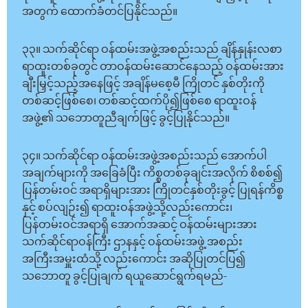
အတွက် ထောက်ခံတင်ပြနိုင်သည်။
၃၃။ သက်ဆိုင်ရာ ဝန်ထမ်းအဖွဲ့အစည်းသည် ချိန်နှုန်းလစာ
ရာထူးတစ်ခုတွင် တာဝန်ထမ်းဆောင်နေသည့် ဝန်ထမ်းအား
ချီးမြှင့်သည့်အနေဖြင့် အချိန်မစေ့မီ ကြိုတင် နှစ်တိုးကို
တစ်ဆင့်ဖြစ်စေ၊ တစ်ဆင့်ထက်ပို၍ဖြစ်စေ ရာထူးဝန်
အဖွဲ့၏ သဘောတူညီချက်ဖြင့် ခွင့်ပြုနိုင်သည်။
၃၄။ သက်ဆိုင်ရာ ဝန်ထမ်းအဖွဲ့အစည်းသည် အောက်ပါ
အချက်များကို အခြေခံပြီး ကိစ္စတစ်ခုချင်းအလိုက် စိစစ်၍
ပြန်တမ်းဝင် အရာရှိများအား ကြိုတင်နှစ်တိုးခွင့် ပြုရန်ကိစ္စ
နှင့် စပ်လျဉ်း၍ ရာထူးဝန်အဖွဲ့သို့လည်းကောင်း၊
ပြန်တမ်းဝင်အရာရှိ အောက်အဆင့် ဝန်ထမ်းများအား
သက်ဆိုင်ရာဝန်ကြီး ဌာနနှင့် ဝန်ထမ်းအဖွဲ့ အစည်း
အကြီးအမှူးထံသို့ လည်းကောင်း အဆိုပြုတင်ပြ၍
သဘောတူ ခွင့်ပြုချက် ရယူဆောင်ရွက်ရမည်-