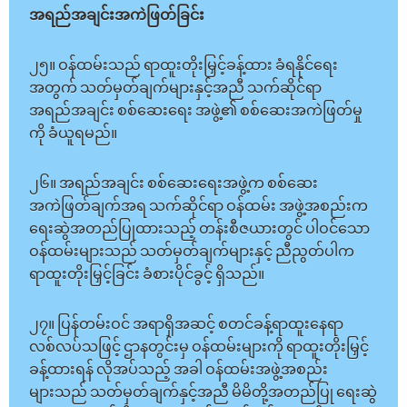
အရည်အချင်းအကဲဖြတ်ခြင်း
၂၅။ ဝန်ထမ်းသည် ရာထူးတိုးမြှင့်ခန့်ထား ခံရနိုင်ရေး
အတွက် သတ်မှတ်ချက်များနှင့်အညီ သက်ဆိုင်ရာ
အရည်အချင်း စစ်ဆေးရေး အဖွဲ့၏ စစ်ဆေးအကဲဖြတ်မှု
ကို ခံယူရမည်။
၂၆။ အရည်အချင်း စစ်ဆေးရေးအဖွဲ့က စစ်ဆေး
အကဲဖြတ်ချက်အရ သက်ဆိုင်ရာ ဝန်ထမ်း အဖွဲ့အစည်းက
ရေးဆွဲအတည်ပြုထားသည့် တန်းစီဇယားတွင် ပါဝင်သော
ဝန်ထမ်းများသည် သတ်မှတ်ချက်များနှင့် ညီညွတ်ပါက
ရာထူးတိုးမြှင့်ခြင်း ခံစားပိုင်ခွင့် ရှိသည်။
၂၇။ ပြန်တမ်းဝင် အရာရှိအဆင့် စတင်ခန့်ရာထူးနေရာ
လစ်လပ်သဖြင့် ဌာနတွင်းမှ ဝန်ထမ်းများကို ရာထူးတိုးမြှင့်
ခန့်ထားရန် လိုအပ်သည့် အခါ ဝန်ထမ်းအဖွဲ့အစည်း
များသည် သတ်မှတ်ချက်နှင့်အညီ မိမိတို့အတည်ပြု ရေးဆွဲ