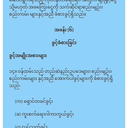
ဆောင်ရွက်ရသည့် လုပ်ငန်းတစ်ရပ်ရပ် အတွက် ချီးမြှင့်ငွေ
သို့မဟုတ် အခကြေးငွေကို သက်ဆိုင်ရာစည်းမျဉ်း၊
စည်းကမ်း များနှင့်အညီ ခံစားခွင့်ရှိသည်။
အခန်း (၆)
ခွင့်ခံစားခြင်း
ခွင့်အမျိုးအစားများ
၁၄။ ဝန်ထမ်းသည် တည်ဆဲနည်းဥပဒေများ၊ စည်းမျဉ်း၊
စည်းကမ်းများ နှင့်အညီ အောက်ပါခွင့်များကို ခံစားခွင့်ရှိ
သည်-
(က) ရှောင်တခင်ခွင့်၊
(ခ) ကူးစက်ရောဂါကာကွယ်ခွင့်၊
(ဂ) လုပ်သက်ခွင့်၊