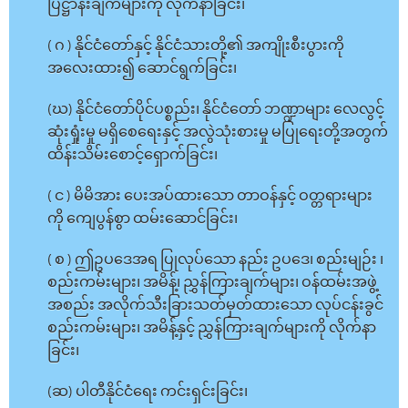
ပြဋ္ဌာန်းချက်များကို လိုက်နာခြင်း၊
( ဂ ) နိုင်ငံတော်နှင့် နိုင်ငံသားတို့၏ အကျိုးစီးပွားကို
အလေးထား၍ ဆောင်ရွက်ခြင်း၊
(ဃ) နိုင်ငံတော်ပိုင်ပစ္စည်း၊ နိုင်ငံတော် ဘဏ္ဍာများ လေလွင့်
ဆုံးရှုံးမှု မရှိစေရေးနှင့် အလွဲသုံးစားမှု မပြုရေးတို့အတွက်
ထိန်းသိမ်းစောင့်ရှောက်ခြင်း၊
( င ) မိမိအား ပေးအပ်ထားသော တာဝန်နှင့် ဝတ္တရားများ
ကို ကျေပွန်စွာ ထမ်းဆောင်ခြင်း၊
( စ ) ဤဥပဒေအရ ပြုလုပ်သော နည်း ဥပဒေ၊ စည်းမျဉ်း ၊
စည်းကမ်းများ၊ အမိန့်၊ ညွှန်ကြားချက်များ၊ ဝန်ထမ်းအဖွဲ့
အစည်း အလိုက်သီးခြားသတ်မှတ်ထားသော လုပ်ငန်းခွင်
စည်းကမ်းများ၊ အမိန့်နှင့် ညွှန်ကြားချက်များကို လိုက်နာ
ခြင်း၊
(ဆ) ပါတီနိုင်ငံရေး ကင်းရှင်းခြင်း၊