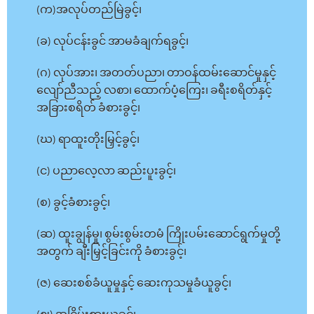
(က)အလုပ်တည်မြဲခွင့်၊
(ခ) လုပ်ငန်းခွင် အာမခံချက်ရခွင့်၊
(ဂ) လုပ်အား၊ အတတ်ပညာ၊ တာဝန်ထမ်းဆောင်မှုနှင့်
လျော်ညီသည့် လစာ၊ ထောက်ပံ့ကြေး၊ ခရီးစရိတ်နှင့်
အခြားစရိတ် ခံစားခွင့်၊
(ဃ) ရာထူးတိုးမြှင့်ခွင့်၊
(င) ပညာလေ့လာ ဆည်းပူးခွင့်၊
(စ) ခွင့်ခံစားခွင့်၊
(ဆ) ထူးချွန်မှု၊ စွမ်းစွမ်းတမံ ကြိုးပမ်းဆောင်ရွက်မှုတို့
အတွက် ချီးမြှင့်ခြင်းကို ခံစားခွင့်၊
(ဇ) ဆေးစစ်ခံယူမှုနှင့် ဆေးကုသမှုခံယူခွင့်၊