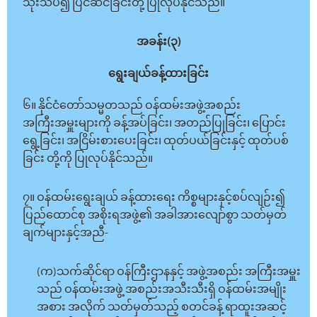
သုံးသပ်၍ ပြင်ဆင်ခြင်းတို့ ပြုလုပ်နိုင်သည်။
အခန်း(၃)
ရွေးချယ်ခန့်ထားခြင်း
၆။ နိုင်ငံတော်သမ္မတသည် ဝန်ထမ်းအဖွဲ့အစည်း
အကြီးအမှူးများကို ခန့်အပ်ခြင်း၊ အတည်ပြုခြင်း၊ ပြောင်း
ရွေ့ခြင်း၊ အငြိမ်းစားပေးခြင်း၊ ထုတ်ပယ်ခြင်းနှင့် ထုတ်ပစ်
ခြင်း တို့ကို ပြုလုပ်နိုင်သည်။
၇။ ဝန်ထမ်းရွေးချယ် ခန့်ထားရေး ကိစ္စများနှင့်စပ်လျဉ်း၍
ပြည်ထောင်စု အစိုးရအဖွဲ့၏ အခါအားလျော်စွာ သတ်မှတ်
ချက်များနှင့်အညီ-
(က)သက်ဆိုင်ရာ ဝန်ကြီးဌာနနှင့် အဖွဲ့အစည်း အကြီးအမှူး
သည် ဝန်ထမ်းအဖွဲ့ အစည်းအသီးသီးရှိ ဝန်ထမ်းအမျိုး
အစား အလိုက် သတ်မှတ်သည့် စတင်ခန့် ရာထူးအဆင့်