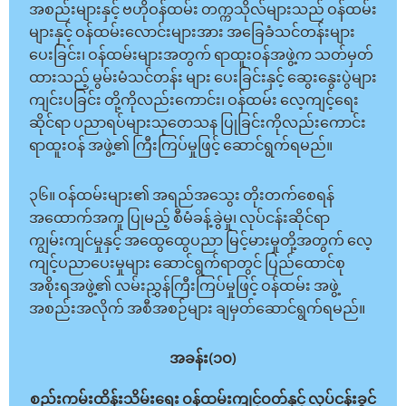
အစည်းများနှင့် ဗဟိုဝန်ထမ်း တက္ကသိုလ်များသည် ဝန်ထမ်း
များနှင့် ဝန်ထမ်းလောင်းများအား အခြေခံသင်တန်းများ
ပေးခြင်း၊ ဝန်ထမ်းများအတွက် ရာထူးဝန်အဖွဲ့က သတ်မှတ်
ထားသည့် မွမ်းမံသင်တန်း များ ပေးခြင်းနှင့် ဆွေးနွေးပွဲများ
ကျင်းပခြင်း တို့ကိုလည်းကောင်း၊ ဝန်ထမ်း လေ့ကျင့်ရေး
ဆိုင်ရာ ပညာရပ်များသုတေသန ပြုခြင်းကိုလည်းကောင်း
ရာထူးဝန် အဖွဲ့၏ ကြီးကြပ်မှုဖြင့် ဆောင်ရွက်ရမည်။
၃၆။ ဝန်ထမ်းများ၏ အရည်အသွေး တိုးတက်စေရန်
အထောက်အကူ ပြုမည့် စီမံခန့်ခွဲမှု၊ လုပ်ငန်းဆိုင်ရာ
ကျွမ်းကျင်မှုနှင့် အထွေထွေပညာ မြင့်မားမှုတို့အတွက် လေ့
ကျင့်ပညာပေးမှုများ ဆောင်ရွက်ရာတွင် ပြည်ထောင်စု
အစိုးရအဖွဲ့၏ လမ်းညွှန်ကြီးကြပ်မှုဖြင့် ဝန်ထမ်း အဖွဲ့
အစည်းအလိုက် အစီအစဉ်များ ချမှတ်ဆောင်ရွက်ရမည်။
အခန်း(၁ဝ)
စည်းကမ်းထိန်းသိမ်းရေး ဝန်ထမ်းကျင့်ဝတ်နှင့် လုပ်ငန်းခွင်