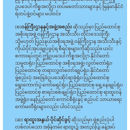
ဥပဒေပါ ကိစ္စအလို့ငှာ တပ်မတော်သားများနှင့် မြန်မာနိုင်ငံ
ရဲတပ်ဖွဲ့ဝင်များ မပါဝင်။
(စ)
ဝန်ကြီးဌာနနှင့်အဖွဲ့အစည်း
ဆိုသည်မှာ ပြည်ထောင်စု
အစိုးရအဖွဲ့ ဝန်ကြီးဌာန အသီးသီး၊ တိုင်းဒေသကြီး
သို့မဟုတ် ပြည်နယ်အစိုးရအဖွဲ့ ဝန်ကြီးဌာန အသီးသီးနှင့်
ကိုယ်ပိုင်အုပ်ချုပ်ခွင့်ရ စီရင်စုများကိုဆိုသည်။ ယင်း
စကားရပ်တွင် ဤဥပဒေပါ ကိစ္စအလို့ငှာ နိုင်ငံတော်
သမ္မတရုံး၊ ပြည်ထောင်စု အစိုးရအဖွဲ့၊ လွှတ်တော်ရုံး၊
ပြည်ထောင်စု တရားလွှတ်တော်ချုပ်ရုံး၊ နိုင်ငံတော်
ဖွဲ့စည်းပုံ အခြေခံဥပဒေဆိုင်ရာခုံရုံး၊ ပြည်ထောင်စု
ရွေးကောက်ပွဲ ကော်မရှင်ရုံး၊ ပြည်ထောင်စု ရှေ့နေချုပ်ရုံး၊
ပြည်ထောင်စု စာရင်းစစ်ချုပ်ရုံး၊ ပြည်ထောင်စု ရာထူးဝန်
အဖွဲ့ရုံး၊ နေပြည်တော် ကောင်စီရုံးနှင့် စည်ပင် သာယာရေး
ကော်မတီရုံးများလည်း ပါဝင်သည်။
(ဆ)
ရာထူးအနွယ် ပိုင်ဆိုင်ခွင့်
ဆိုသည်မှာ ဖွဲ့စည်းပုံပါ
လစ်လပ်သော အမြဲတမ်း ရာထူး၌ အတည်ပြု ခန့်အပ်