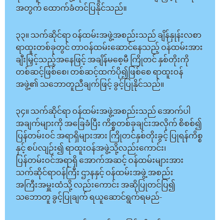
အတွက် ထောက်ခံတင်ပြနိုင်သည်။
၃၃။ သက်ဆိုင်ရာ ဝန်ထမ်းအဖွဲ့အစည်းသည် ချိန်နှုန်းလစာ
ရာထူးတစ်ခုတွင် တာဝန်ထမ်းဆောင်နေသည့် ဝန်ထမ်းအား
ချီးမြှင့်သည့်အနေဖြင့် အချိန်မစေ့မီ ကြိုတင် နှစ်တိုးကို
တစ်ဆင့်ဖြစ်စေ၊ တစ်ဆင့်ထက်ပို၍ဖြစ်စေ ရာထူးဝန်
အဖွဲ့၏ သဘောတူညီချက်ဖြင့် ခွင့်ပြုနိုင်သည်။
၃၄။ သက်ဆိုင်ရာ ဝန်ထမ်းအဖွဲ့အစည်းသည် အောက်ပါ
အချက်များကို အခြေခံပြီး ကိစ္စတစ်ခုချင်းအလိုက် စိစစ်၍
ပြန်တမ်းဝင် အရာရှိများအား ကြိုတင်နှစ်တိုးခွင့် ပြုရန်ကိစ္စ
နှင့် စပ်လျဉ်း၍ ရာထူးဝန်အဖွဲ့သို့လည်းကောင်း၊
ပြန်တမ်းဝင်အရာရှိ အောက်အဆင့် ဝန်ထမ်းများအား
သက်ဆိုင်ရာဝန်ကြီး ဌာနနှင့် ဝန်ထမ်းအဖွဲ့ အစည်း
အကြီးအမှူးထံသို့ လည်းကောင်း အဆိုပြုတင်ပြ၍
သဘောတူ ခွင့်ပြုချက် ရယူဆောင်ရွက်ရမည်-