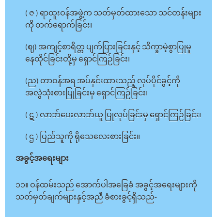
( ဇ ) ရာထူးဝန်အဖွဲ့က သတ်မှတ်ထားသော သင်တန်းများ
ကို တက်ရောက်ခြင်း၊
(ဈ) အကျင့်စာရိတ္တ ပျက်ပြားခြင်းနှင့် သိက္ခာမဲ့စွာပြုမူ
နေထိုင်ခြင်းတို့မှ ရှောင်ကြဉ်ခြင်း၊
(ည) တာဝန်အရ အပ်နှင်းထားသည့် လုပ်ပိုင်ခွင့်ကို
အလွဲသုံးစားပြုခြင်းမှ ရှောင်ကြဉ်ခြင်း၊
( ဋ ) လာဘ်ပေးလာဘ်ယူ ပြုလုပ်ခြင်းမှ ရှောင်ကြဉ်ခြင်း၊
( ဌ ) ပြည်သူကို ရိုသေလေးစားခြင်း။
အခွင့်အရေးများ
၁၁။ ဝန်ထမ်းသည် အောက်ပါအခြေခံ အခွင့်အရေးများကို
သတ်မှတ်ချက်များနှင့်အညီ ခံစားခွင့်ရှိသည်-