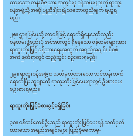
ထားသော တန်းစီဇယား အတွင်းမှ ဝန်ထမ်းများကို ရာထူး
ဝန်အဖွဲ့သို့ အဆိုပြုညှိနှိုင်း၍ သဘောတူညီချက် ရယူရ
မည်။
၂၈။ ဌာနပြင်ပသို့ တာဝန်ဖြင့် ရောက်ရှိနေသော်လည်း
ဝန်ထမ်းဖွဲ့စည်းပုံ အင်အားတွင် ရှိနေသော ဝန်ထမ်းများအား
ရာထူးတိုးမြှင့် ခန့်ထားရေးအတွက် အရည်အချင်း စိစစ်
အကဲဖြတ်ရာတွင် ထည့်သွင်း စဉ်းစားရမည်။
၂၉။ ရာထူးဝန်အဖွဲ့က သတ်မှတ်ထားသော သင်တန်းတက်
ရောက်ပြီး သူများကို ရာထူးတိုးမြှင့်ပေးရာတွင် ဦးစားပေး
စဉ်းစားရမည်။
ရာထူးတိုးမြှင့်ခံစားခွင့်မရှိခြင်း
၃ဝ။ ဝန်ထမ်းတစ်ဦးသည် ရာထူးတိုးမြှင့်ပေးရန် သတ်မှတ်
ထားသော အရည်အချင်းများ ပြည့်စုံစေကာမူ-