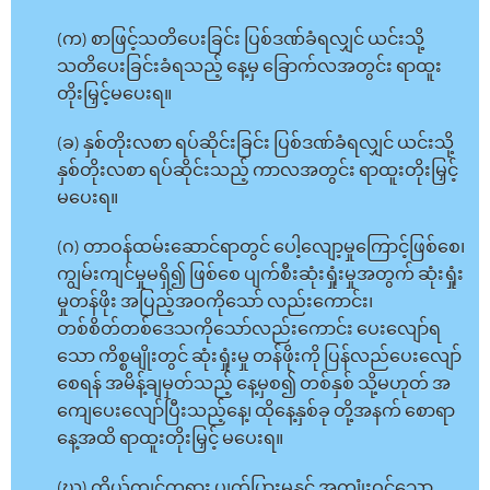
(က) စာဖြင့်သတိပေးခြင်း ပြစ်ဒဏ်ခံရလျှင် ယင်းသို့
သတိပေးခြင်းခံရသည့် နေ့မှ ခြောက်လအတွင်း ရာထူး
တိုးမြှင့်မပေးရ။
(ခ) နှစ်တိုးလစာ ရပ်ဆိုင်းခြင်း ပြစ်ဒဏ်ခံရလျှင် ယင်းသို့
နှစ်တိုးလစာ ရပ်ဆိုင်းသည့် ကာလအတွင်း ရာထူးတိုးမြှင့်
မပေးရ။
(ဂ) တာဝန်ထမ်းဆောင်ရာတွင် ပေါ့လျော့မှုကြောင့်ဖြစ်စေ၊
ကျွမ်းကျင်မှုမရှိ၍ ဖြစ်စေ ပျက်စီးဆုံးရှုံးမှုအတွက် ဆုံးရှုံး
မှုတန်ဖိုး အပြည့်အဝကိုသော် လည်းကောင်း၊
တစ်စိတ်တစ်ဒေသကိုသော်လည်းကောင်း ပေးလျော်ရ
သော ကိစ္စမျိုးတွင် ဆုံးရှုံးမှု တန်ဖိုးကို ပြန်လည်ပေးလျော်
စေရန် အမိန့်ချမှတ်သည့် နေ့မှစ၍ တစ်နှစ် သို့မဟုတ် အ
ကျေပေးလျော်ပြီးသည့်နေ့၊ ထိုနေ့နှစ်ခု တို့အနက် စောရာ
နေ့အထိ ရာထူးတိုးမြှင့် မပေးရ။
(ဃ) ကိုယ်ကျင့်တရား ပျက်ပြားမှုနှင့် အကျုံးဝင်သော