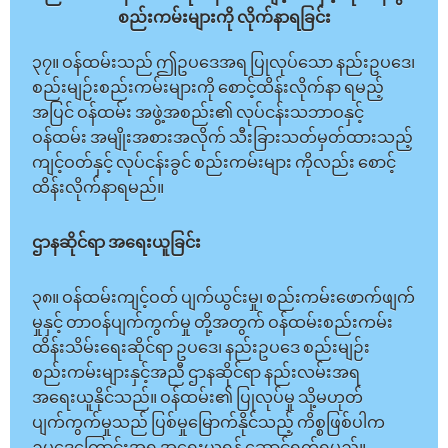
စည်းကမ်းများကို လိုက်နာရခြင်း
၃၇။ ဝန်ထမ်းသည် ဤဥပဒေအရ ပြုလုပ်သော နည်းဥပဒေ၊
စည်းမျဉ်းစည်းကမ်းများကို စောင့်ထိန်းလိုက်နာ ရမည့်
အပြင် ဝန်ထမ်း အဖွဲ့အစည်း၏ လုပ်ငန်းသဘာဝနှင့်
ဝန်ထမ်း အမျိုးအစားအလိုက် သီးခြားသတ်မှတ်ထားသည့်
ကျင့်ဝတ်နှင့် လုပ်ငန်းခွင် စည်းကမ်းများ ကိုလည်း စောင့်
ထိန်းလိုက်နာရမည်။
ဌာနဆိုင်ရာ အရေးယူခြင်း
၃၈။ ဝန်ထမ်းကျင့်ဝတ် ပျက်ယွင်းမှု၊ စည်းကမ်းဖောက်ဖျက်
မှုနှင့် တာဝန်ပျက်ကွက်မှု တို့အတွက် ဝန်ထမ်းစည်းကမ်း
ထိန်းသိမ်းရေးဆိုင်ရာ ဥပဒေ၊ နည်းဥပဒေ စည်းမျဉ်း
စည်းကမ်းများနှင့်အညီ ဌာနဆိုင်ရာ နည်းလမ်းအရ
အရေးယူနိုင်သည်။ ဝန်ထမ်း၏ ပြုလုပ်မှု သို့မဟုတ်
ပျက်ကွက်မှုသည် ပြစ်မှုမြောက်နိုင်သည့် ကိစ္စဖြစ်ပါက