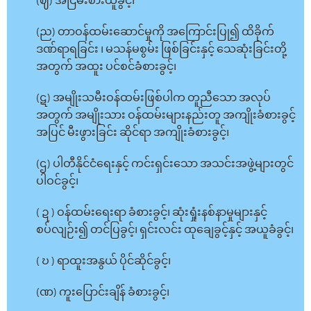
(ဈ) အငြိမ်းစားယူခွင့်၊
(ည) တာဝန်ထမ်းဆောင်မှုကို အကြောင်းပြု၍ ထိခိုက်
ဒဏ်ရာရခြင်း ၊ မသန်မစွမ်း ဖြစ်ခြင်းနှင့် သေဆုံးခြင်းတို့
အတွက် အထူး ပင်စင်ခံစားခွင့်၊
(ဋ) အမျိုးသမီးဝန်ထမ်းဖြစ်ပါက တူညီသော အလုပ်
အတွက် အမျိုးသား ဝန်ထမ်းများနည်းတူ အကျိုးခံစားခွင့်
အပြင် မီးဖွားခြင်း ဆိုင်ရာ အကျိုးခံစားခွင့်၊
(ဌ) ပါတီနိုင်ငံရေးနှင့် ကင်းရှင်းသော အသင်းအဖွဲ့များတွင်
ပါဝင်ခွင့်၊
( ဍ ) ဝန်ထမ်းရေးရာ ခံစားခွင့်၊ ဆုံးရှုံးနစ်နာမှုများနှင့်
စပ်လျဉ်း၍ တင်ပြခွင့်၊ ရှင်းလင်း ထုချေခွင့်နှင့် အယူခံခွင့်၊
( ဎ ) ရာထူးအနွယ် ပိုင်ဆိုင်ခွင့်၊
(ဏ) ကူးပြောင်းချိန် ခံစားခွင့်၊