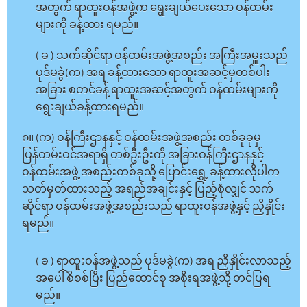
အတွက် ရာထူးဝန်အဖွဲ့က ရွေးချယ်ပေးသော ဝန်ထမ်း
များကို ခန့်ထား ရမည်။
( ခ ) သက်ဆိုင်ရာ ဝန်ထမ်းအဖွဲ့အစည်း အကြီးအမှူးသည်
ပုဒ်မခွဲ(က) အရ ခန့်ထားသော ရာထူးအဆင့်မှတစ်ပါး
အခြား စတင်ခန့် ရာထူးအဆင့်အတွက် ဝန်ထမ်းများကို
ရွေးချယ်ခန့်ထားရမည်။
၈။ (က) ဝန်ကြီးဌာနနှင့် ဝန်ထမ်းအဖွဲ့အစည်း တစ်ခုခုမှ
ပြန်တမ်းဝင်အရာရှိ တစ်ဦးဦးကို အခြားဝန်ကြီးဌာနနှင့်
ဝန်ထမ်းအဖွဲ့ အစည်းတစ်ခုသို့ ပြောင်းရွှေ့ ခန့်ထားလိုပါက
သတ်မှတ်ထားသည့် အရည်အချင်းနှင့် ပြည့်စုံလျှင် သက်
ဆိုင်ရာ ဝန်ထမ်းအဖွဲ့အစည်းသည် ရာထူးဝန်အဖွဲ့နှင့် ညှိနှိုင်း
ရမည်။
( ခ ) ရာထူးဝန်အဖွဲ့သည် ပုဒ်မခွဲ(က) အရ ညှိနှိုင်းလာသည့်
အပေါ် စိစစ်ပြီး ပြည်ထောင်စု အစိုးရအဖွဲ့သို့ တင်ပြရ
မည်။