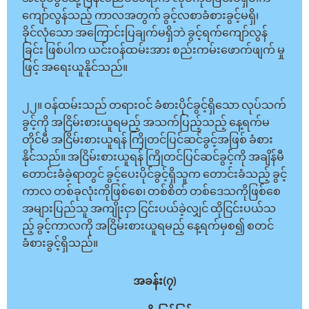
ကျော်လွန်သည့် ကာလအတွက် ခွင့်လစာခံစားခွင့်မရှိ၊
ခိုင်လုံသော အကြောင်းပြချက်မရှိဘဲ ခွင့်ရက်ကျော်လွန်
ခြင်း ဖြစ်ပါက ယင်းဝန်ထမ်းအား စည်းကမ်းဖောက်ဖျက် မှု
ဖြင့် အရေးယူနိုင်သည်။
၂၂။ ဝန်ထမ်းသည် တရားဝင် ခံစားပိုင်ခွင့်ရှိသော လုပ်သက်
ခွင့်ကို အငြိမ်းစားယူရမည့် အသက်ပြည့်သည့် နေ့ရက်မ
တိုင်မီ အငြိမ်းစားယူရန် ကြိုတင်ပြင်ဆင်ခွင့်အဖြစ် ခံစား
နိုင်သည်။ အငြိမ်းစားယူရန် ကြိုတင်ပြင်ဆင်ခွင့်ကို အချိန်မီ
တောင်းခံခဲ့ရာတွင် ခွင့်ပေးပိုင်ခွင့်ရှိသူက တောင်းခံသည့် ခွင့်
ကာလ တစ်ခုလုံးကိုဖြစ်စေ၊ တစ်စိတ် တစ်ဒေသကိုဖြစ်စေ
အများပြည်သူ အကျိုးငှာ ငြင်းပယ်ခဲ့လျှင် ထိုငြင်းပယ်သ
ည့် ခွင့်ကာလကို အငြိမ်းစားယူရမည့် နေ့ရက်မှစ၍ စတင်
ခံစားခွင့်ရှိသည်။
အခန်း(၇)