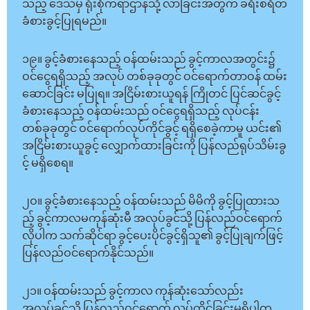
သည့် ဒေသမှ ရုံးစိုက်ရာဌာနသို့ လာခြင်းအတွက် ခရီးစရိတ်
ခံစားခွင့်ပြုရမည်။
၁၉။ ခွင့်ခံစားနေသည့် ဝန်ထမ်းသည် ခွင့်ကာလအတွင်း၌
ဝင်ငွေရရှိသည့် အလုပ် တစ်ခုခုတွင် ဝင်ရောက်တာဝန် ထမ်း
ဆောင်ခြင်း မပြုရ။ အငြိမ်းစားယူရန် ကြိုတင် ပြင်ဆင်ခွင့်
ခံစားနေသည့် ဝန်ထမ်းသည် ဝင်ငွေရရှိသည့် လုပ်ငန်း
တစ်ခုခုတွင် ဝင်ရောက်လုပ်ကိုင်ခွင့် ရရှိစေခဲ့ကာမူ ယင်း၏
အငြိမ်းစားယူခွင့် လျှောက်ထားခြင်းကို ပြန်လည်ရုပ်သိမ်းခွ
င့် မရှိစေရ။
၂ဝ။ ခွင့်ခံစားနေသည့် ဝန်ထမ်းသည် မိမိကို ခွင့်ပြုထားသ
ည့် ခွင့်ကာလမကုန်ဆုံးမီ အလုပ်ခွင်သို့ ပြန်လည်ဝင်ရောက်
လိုပါက သက်ဆိုင်ရာ ခွင့်ပေးပိုင်ခွင့်ရှိသူ၏ ခွင့်ပြုချက်ဖြင့်
ပြန်လည်ဝင်ရောက်နိုင်သည်။
၂၁။ ဝန်ထမ်းသည် ခွင့်ကာလ ကုန်ဆုံးသော်လည်း
အလုပ်ခွင်သို့ ပြန်လည်ဝင်ရောက် လုပ်ကိုင်ခြင်းမရှိပါက