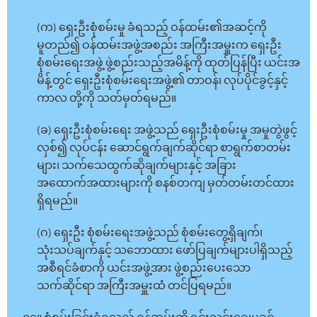
(က) ရှေးဦးစုံစမ်းမှု ခံရသည့် ဝန်ထမ်း၏အဆင့်ကို
မူတည်၍ ဝန်ထမ်းအဖွဲ့အစည်း အကြီးအမှူးက ရှေးဦး
စုံစမ်းရေးအဖွဲ့ ဖွဲ့စည်းသည့်အမိန့်ကို ထုတ်ပြန်ပြီး ယင်းအ
မိန့်တွင် ရှေးဦးစုံစမ်းရေးအဖွဲ့၏ တာဝန်၊ လုပ်ပိုင်ခွင့်နှင့်
ကာလ တို့ကို သတ်မှတ်ရမည်။
(ခ) ရှေးဦးစုံစမ်းရေး အဖွဲ့သည် ရှေးဦးစုံစမ်းမှု အမှုတွဲဖွင့်
လှစ်၍ လုပ်ငန်း ဆောင်ရွက်ချက်ဆိုင်ရာ စာရွက်စာတမ်း
များ၊ သက်သေထွက်ဆိုချက်များနှင့် အခြား
အထောက်အထားများကို စနစ်တကျ မှတ်တမ်းတင်ထား
ရှိရမည်။
(ဂ) ရှေးဦး စုံစမ်းရေးအဖွဲ့သည် စုံစမ်းတွေ့ရှိချက်၊
သုံးသပ်ချက်နှင့် သဘောထား ဖော်ပြချက်များပါရှိသည့်
အစီရင်ခံစာကို ယင်းအဖွဲ့အား ဖွဲ့စည်းပေးသော
သက်ဆိုင်ရာ အကြီးအမှူးထံ တင်ပြရမည်။