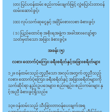
(တ) ပြင်ပဝန်ထမ်း စည်းကမ်းချက်ဖြင့် လွှဲပြောင်းတာဝန်
ထမ်းဆောင်ခွင့်၊
(ထ) လုပ်သက်ဆုငွေနှင့် အငြိမ်းစားလစာ ခံစားခွင့်၊
( ဒ ) ပြည်ထောင်စု အစိုးရအဖွဲ့က အခါအားလျော်စွာ
သတ်မှတ်သော အခြား ခံစားခွင့်။
အခန်း (၅)
လစာ၊ ထောက်ပံ့ကြေး၊ ခရီးစရိတ်နှင့်အခြားစရိတ်များ
၁၂။ ဝန်ထမ်းသည် တူညီသော အလုပ်အတွက် တူညီသည့်
လစာ၊ ထောက်ပံ့ကြေး၊ ခရီးစရိတ်နှင့် အခြားစရိတ်များကို
သက်ဆိုင်ရာ နည်းဥပဒေများ၊ စည်းမျဉ်း၊ စည်းကမ်းများ နှ
င့်အညီ ခံစားခွင့်ရှိသည်။
၁၃။ ဝန်ထမ်းသည် သီးခြားတာဝန်ပေးချက်အရ