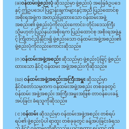
(ခ)
ဝန်ထမ်းဖွဲ့စည်းပုံ
ဆိုသည်မှာ ဖွဲ့စည်းပုံ အခြေခံဥပဒေ
နှင့် ဤဥပဒေပါ ပြဋ္ဌာန်းချက်များနှင့်အညီ ပြည်ထောင်စု
အစိုးရအဖွဲ့က အတည်ပြုထားသော ဝန်ထမ်းအဖွဲ့
အစည်း၏ ဖွဲ့စည်းပုံကိုလည်းကောင်း၊ တိုင်းဒေသကြီး
သို့မဟုတ် ပြည်နယ်အစိုးရက ပြည်ထောင်စု အစိုးရအဖွဲ့နှ
င့် ကြိုတင်ညှိနှိုင်း၍ ဖွဲ့စည်းသော ဝန်ထမ်းအဖွဲ့အစည်း၏
ဖွဲ့စည်းပုံကိုလည်းကောင်းဆိုသည်။
(ဂ )
ဝန်ထမ်းအဖွဲ့အစည်း
ဆိုသည်မှာ ဖွဲ့စည်းပုံဖြင့် ဖွဲ့စည်း
ထားသော နိုင်ငံ့ ဝန်ထမ်း အဖွဲ့အစည်းကိုဆိုသည်။
(ဃ)
ဝန်ထမ်းအဖွဲ့အစည်းအကြီးအမှူး
ဆိုသည်မှာ
နိုင်ငံတော်သမ္မတက ဝန်ထမ်းအဖွဲ့အစည်း တစ်ခုခုတွင်
ဝန်ထမ်း အဖွဲ့အစည်း အကြီးအမှူးအဖြစ် တာဝန်ပေးခန့်
အပ်ခြင်း ခံရသူကိုဆိုသည်။
( င )
ဝန်ထမ်း
ဆိုသည်မှာ ဝန်ထမ်းအဖွဲ့အစည်း တစ်ရပ်
ရပ်၏ ဖွဲ့စည်းပုံပါ ရာထူး တစ်ခုခုတွင် ခန့်အပ်ခြင်းခံရသ
ည့် နိုင်ငံ့ ဝန်ထမ်းကိုဆိုသည်။ ယင်းစကား ရပ်တွင် ဤ