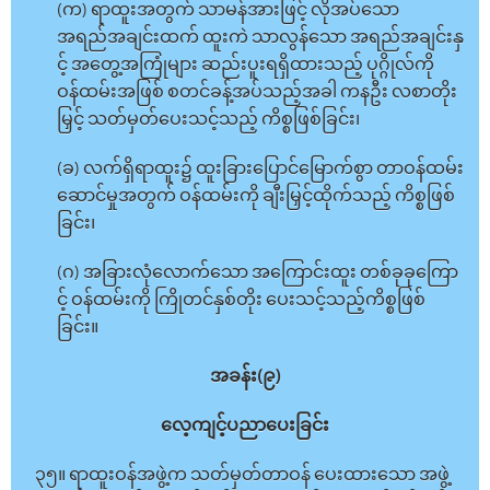
(က) ရာထူးအတွက် သာမန်အားဖြင့် လိုအပ်သော
အရည်အချင်းထက် ထူးကဲ သာလွန်သော အရည်အချင်းနှ
င့် အတွေ့အကြုံများ ဆည်းပူးရရှိထားသည့် ပုဂ္ဂိုလ်ကို
ဝန်ထမ်းအဖြစ် စတင်ခန့်အပ်သည့်အခါ ကနဦး လစာတိုး
မြှင့် သတ်မှတ်ပေးသင့်သည့် ကိစ္စဖြစ်ခြင်း၊
(ခ) လက်ရှိရာထူး၌ ထူးခြားပြောင်မြောက်စွာ တာဝန်ထမ်း
ဆောင်မှုအတွက် ဝန်ထမ်းကို ချီးမြှင့်ထိုက်သည့် ကိစ္စဖြစ်
ခြင်း၊
(ဂ) အခြားလုံလောက်သော အကြောင်းထူး တစ်ခုခုကြော
င့် ဝန်ထမ်းကို ကြိုတင်နှစ်တိုး ပေးသင့်သည့်ကိစ္စဖြစ်
ခြင်း။
အခန်း(၉)
လေ့ကျင့်ပညာပေးခြင်း
၃၅။ ရာထူးဝန်အဖွဲ့က သတ်မှတ်တာဝန် ပေးထားသော အဖွဲ့