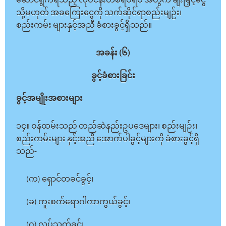
ဆောင်ရွက်ရသည့် လုပ်ငန်းတစ်ရပ်ရပ် အတွက် ချီးမြှင့်ငွေ
သို့မဟုတ် အခကြေးငွေကို သက်ဆိုင်ရာစည်းမျဉ်း၊
စည်းကမ်း များနှင့်အညီ ခံစားခွင့်ရှိသည်။
အခန်း (၆)
ခွင့်ခံစားခြင်း
ခွင့်အမျိုးအစားများ
၁၄။ ဝန်ထမ်းသည် တည်ဆဲနည်းဥပဒေများ၊ စည်းမျဉ်း၊
စည်းကမ်းများ နှင့်အညီ အောက်ပါခွင့်များကို ခံစားခွင့်ရှိ
သည်-
(က) ရှောင်တခင်ခွင့်၊
(ခ) ကူးစက်ရောဂါကာကွယ်ခွင့်၊
(ဂ) လုပ်သက်ခွင့်၊