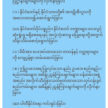
ပြဋ္ဌာန်းချက်များကို လိုက်နာခြင်း၊
( ဂ ) နိုင်ငံတော်နှင့် နိုင်ငံသားတို့၏ အကျိုးစီးပွားကို
အလေးထား၍ ဆောင်ရွက်ခြင်း၊
(ဃ) နိုင်ငံတော်ပိုင်ပစ္စည်း၊ နိုင်ငံတော် ဘဏ္ဍာများ လေလွင့်
ဆုံးရှုံးမှု မရှိစေရေးနှင့် အလွဲသုံးစားမှု မပြုရေးတို့အတွက်
ထိန်းသိမ်းစောင့်ရှောက်ခြင်း၊
( င ) မိမိအား ပေးအပ်ထားသော တာဝန်နှင့် ဝတ္တရားများ
ကို ကျေပွန်စွာ ထမ်းဆောင်ခြင်း၊
( စ ) ဤဥပဒေအရ ပြုလုပ်သော နည်း ဥပဒေ၊ စည်းမျဉ်း ၊
စည်းကမ်းများ၊ အမိန့်၊ ညွှန်ကြားချက်များ၊ ဝန်ထမ်းအဖွဲ့
အစည်း အလိုက်သီးခြားသတ်မှတ်ထားသော လုပ်ငန်းခွင်
စည်းကမ်းများ၊ အမိန့်နှင့် ညွှန်ကြားချက်များကို လိုက်နာ
ခြင်း၊
(ဆ) ပါတီနိုင်ငံရေး ကင်းရှင်းခြင်း၊