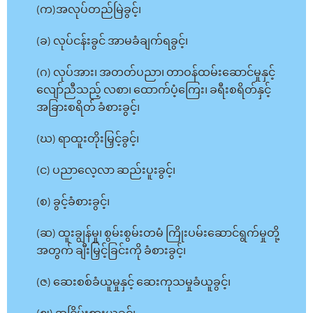
(က)အလုပ်တည်မြဲခွင့်၊
(ခ) လုပ်ငန်းခွင် အာမခံချက်ရခွင့်၊
(ဂ) လုပ်အား၊ အတတ်ပညာ၊ တာဝန်ထမ်းဆောင်မှုနှင့်
လျော်ညီသည့် လစာ၊ ထောက်ပံ့ကြေး၊ ခရီးစရိတ်နှင့်
အခြားစရိတ် ခံစားခွင့်၊
(ဃ) ရာထူးတိုးမြှင့်ခွင့်၊
(င) ပညာလေ့လာ ဆည်းပူးခွင့်၊
(စ) ခွင့်ခံစားခွင့်၊
(ဆ) ထူးချွန်မှု၊ စွမ်းစွမ်းတမံ ကြိုးပမ်းဆောင်ရွက်မှုတို့
အတွက် ချီးမြှင့်ခြင်းကို ခံစားခွင့်၊
(ဇ) ဆေးစစ်ခံယူမှုနှင့် ဆေးကုသမှုခံယူခွင့်၊