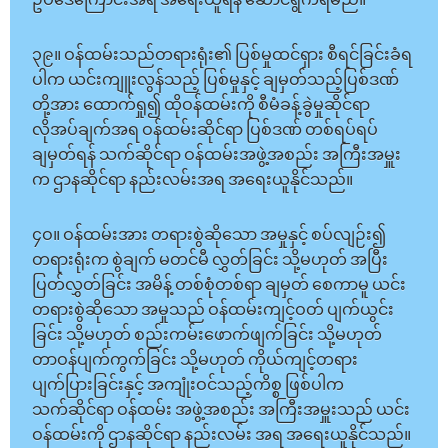
ဥပဒေကြောင်းအရ အရေးယူရန် ဆောင်ရွက်ရမည်။
၃၉။ ဝန်ထမ်းသည်တရားရုံး၏ ပြစ်မှုထင်ရှား စီရင်ခြင်းခံရ
ပါက ယင်းကျူးလွန်သည့် ပြစ်မှုနှင့် ချမှတ်သည့်ပြစ်ဒဏ်
တို့အား ထောက်ရှု၍ ထိုဝန်ထမ်းကို စီမံခန့်ခွဲမှုဆိုင်ရာ
လိုအပ်ချက်အရ ဝန်ထမ်းဆိုင်ရာ ပြစ်ဒဏ် တစ်ရပ်ရပ်
ချမှတ်ရန် သက်ဆိုင်ရာ ဝန်ထမ်းအဖွဲ့အစည်း အကြီးအမှူး
က ဌာနဆိုင်ရာ နည်းလမ်းအရ အရေးယူနိုင်သည်။
၄ဝ။ ဝန်ထမ်းအား တရားစွဲဆိုသော အမှုနှင့် စပ်လျဉ်း၍
တရားရုံးက စွဲချက် မတင်မီ လွှတ်ခြင်း သို့မဟုတ် အပြီး
ပြတ်လွှတ်ခြင်း အမိန့် တစ်စုံတစ်ရာ ချမှတ် စေကာမူ ယင်း
တရားစွဲဆိုသော အမှုသည် ဝန်ထမ်းကျင့်ဝတ် ပျက်ယွင်း
ခြင်း သို့မဟုတ် စည်းကမ်းဖောက်ဖျက်ခြင်း သို့မဟုတ်
တာဝန်ပျက်ကွက်ခြင်း သို့မဟုတ် ကိုယ်ကျင့်တရား
ပျက်ပြားခြင်းနှင့် အကျုံးဝင်သည့်ကိစ္စ ဖြစ်ပါက
သက်ဆိုင်ရာ ဝန်ထမ်း အဖွဲ့အစည်း အကြီးအမှူးသည် ယင်း
ဝန်ထမ်းကို ဌာနဆိုင်ရာ နည်းလမ်း အရ အရေးယူနိုင်သည်။