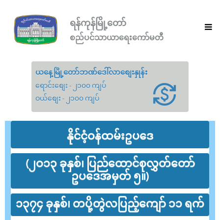
ရန်ကုန်မြို့တော်
စည်ပင်သာယာရေးကော်မတီ
ယနေ့မြို့တော်ဘဏ်ဒေါ်လာစျေးနှုန်း
ရောင်းစျေး - ၂၁၀၀ ကျပ်
ဝယ်စျေး - ၂၁၀၀ ကျပ်
နိုင်ငံ့ဝန်ထမ်းဥပဒေ
(၂ဝ၁၃ ခုနှစ်၊ ပြည်ထောင်စုလွှတ်တော်
ဥပဒေအမှတ် ၅။)
၁၃၇၄ ခုနှစ်၊ တပို့တွဲလပြည့်ကျော် ၁၁ ရက်