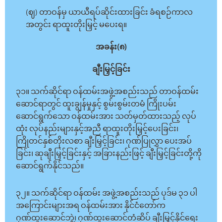
(ဈ) တာဝန်မှ ယာယီရပ်ဆိုင်းထားခြင်း ခံရစဉ်ကာလ
အတွင်း ရာထူးတိုးမြှင့် မပေးရ။
အခန်း(၈)
ချီးမြှင့်ခြင်း
၃၁။ သက်ဆိုင်ရာ ဝန်ထမ်းအဖွဲ့အစည်းသည် တာဝန်ထမ်း
ဆောင်ရာတွင် ထူးချွန်မှုနှင့် စွမ်းစွမ်းတမံ ကြိုးပမ်း
ဆောင်ရွက်သော ဝန်ထမ်းအား သတ်မှတ်ထားသည့် လုပ်
ထုံး လုပ်နည်းများနှင့်အညီ ရာထူးတိုးမြှင့်ပေးခြင်း၊
ကြိုတင်နှစ်တိုးလစာ ချီးမြှင့်ခြင်း၊ ဂုဏ်ပြုလွှာ ပေးအပ်
ခြင်း၊ ဆုချီးမြှင့်ခြင်းနှင့် အခြားနည်းဖြင့် ချီးမြှင့်ခြင်းတို့ကို
ဆောင်ရွက်နိုင်သည်။
၃၂။ သက်ဆိုင်ရာ ဝန်ထမ်း အဖွဲ့အစည်းသည် ပုဒ်မ ၃၁ ပါ
အကြောင်းများအရ ဝန်ထမ်းအား နိုင်ငံတော်က
ဂုဏ်ထူးဆောင်ဘွဲ့၊ ဂုဏ်ထူးဆောင်တံဆိပ် ချီးမြှင့်နိုင်ရေး