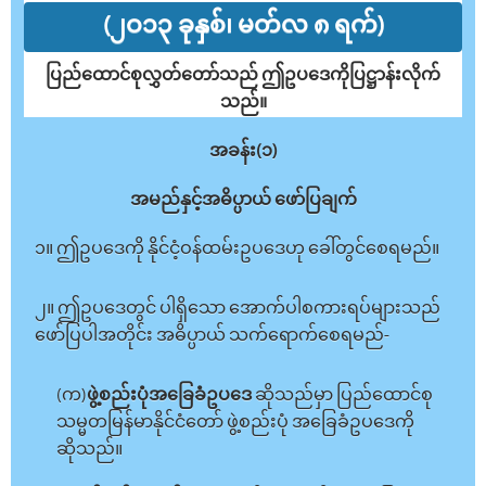
(၂ဝ၁၃ ခုနှစ်၊ မတ်လ ၈ ရက်)
ပြည်ထောင်စုလွှတ်တော်သည် ဤဥပဒေကိုပြဋ္ဌာန်းလိုက်
သည်။
အခန်း(၁)
အမည်နှင့်အဓိပ္ပာယ် ဖော်ပြချက်
၁။ ဤဥပဒေကို နိုင်ငံ့ဝန်ထမ်းဥပဒေဟု ခေါ်တွင်စေရမည်။
၂။ ဤဥပဒေတွင် ပါရှိသော အောက်ပါစကားရပ်များသည်
ဖော်ပြပါအတိုင်း အဓိပ္ပာယ် သက်ရောက်စေရမည်-
(က)
ဖွဲ့စည်းပုံအခြေခံဥပဒေ
ဆိုသည်မှာ ပြည်ထောင်စု
သမ္မတမြန်မာနိုင်ငံတော် ဖွဲ့စည်းပုံ အခြေခံဥပဒေကို
ဆိုသည်။