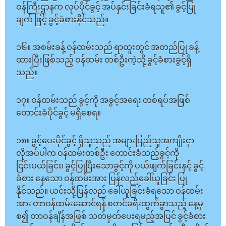
ဝန်ကြီးဌာနက လုပ်ပိုင်ခွင့် အပ်နှင်းခြင်းခံရသူ၏ ခွင့်ပြု
ချက် ဖြင့် ခွင့်ခံစားနိုင်သည်။
၁၆။ အစမ်းခန့် ဝန်ထမ်းသည် ရာထူးတွင် အတည်ပြု ခန့်
ထားပြီးဖြစ်သည့် ဝန်ထမ်း တစ်ဦးကဲ့သို့ ခွင့်ခံစားခွင့်ရှိ
သည်။
၁၇။ ဝန်ထမ်းသည် ခွင့်ကို အခွင့်အရေး တစ်ရပ်အဖြစ်
တောင်းခံပိုင်ခွင့် မရှိစေရ။
၁၈။ ခွင့်ပေးပိုင်ခွင့် ရှိသူသည် အများပြည်သူအကျိုးငှာ
လိုအပ်ပါက ဝန်ထမ်းတစ်ဦး တောင်းခံသည့်ခွင့်ကို
ငြင်းပယ်ခြင်း၊ ခွင့်ပြုပြီးသောခွင့်ကို ပယ်ဖျက်ခြင်းနှင့် ခွင့်
ခံစား နေသော ဝန်ထမ်းအား ပြန်လည်ခေါ်ယူခြင်း ပြု
နိုင်သည်။ ယင်းသို့ပြန်လည် ခေါ်ယူခြင်းခံရသော ဝန်ထမ်း
အား တာဝန်ထမ်းဆောင်ရန် စတင်ခရီးထွက်ခွာသည့် နေ့မှ
စ၍ တာဝန်ချိန်အဖြစ် သတ်မှတ်ပေးရမည့်အပြင် ခွင့်ခံစား