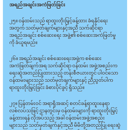
အရည်အချင်းအကဲဖြတ်ခြင်း
၂၅။ ဝန်ထမ်းသည် ရာထူးတိုးမြှင့်ခန့်ထား ခံရနိုင်ရေး
အတွက် သတ်မှတ်ချက်များနှင့်အညီ သက်ဆိုင်ရာ
အရည်အချင်း စစ်ဆေးရေး အဖွဲ့၏ စစ်ဆေးအကဲဖြတ်မှု
ကို ခံယူရမည်။
၂၆။ အရည်အချင်း စစ်ဆေးရေးအဖွဲ့က စစ်ဆေး
အကဲဖြတ်ချက်အရ သက်ဆိုင်ရာ ဝန်ထမ်း အဖွဲ့အစည်းက
ရေးဆွဲအတည်ပြုထားသည့် တန်းစီဇယားတွင် ပါဝင်သော
ဝန်ထမ်းများသည် သတ်မှတ်ချက်များနှင့် ညီညွတ်ပါက
ရာထူးတိုးမြှင့်ခြင်း ခံစားပိုင်ခွင့် ရှိသည်။
၂၇။ ပြန်တမ်းဝင် အရာရှိအဆင့် စတင်ခန့်ရာထူးနေရာ
လစ်လပ်သဖြင့် ဌာနတွင်းမှ ဝန်ထမ်းများကို ရာထူးတိုးမြှင့်
ခန့်ထားရန် လိုအပ်သည့် အခါ ဝန်ထမ်းအဖွဲ့အစည်း
များသည် သတ်မှတ်ချက်နှင့်အညီ မိမိတို့အတည်ပြု ရေးဆွဲ