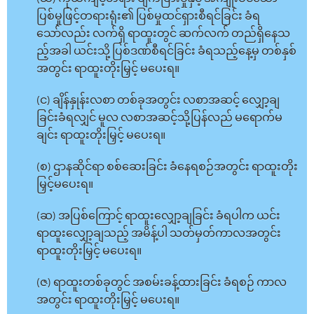
ပြစ်မှုဖြင့်တရားရုံး၏ ပြစ်မှုထင်ရှားစီရင်ခြင်း ခံရ
သော်လည်း လက်ရှိ ရာထူးတွင် ဆက်လက် တည်ရှိနေသ
ည့်အခါ ယင်းသို့ ပြစ်ဒဏ်စီရင်ခြင်း ခံရသည့်နေ့မှ တစ်နှစ်
အတွင်း ရာထူးတိုးမြှင့် မပေးရ။
(င) ချိန်နှုန်းလစာ တစ်ခုအတွင်း လစာအဆင့် လျှော့ချ
ခြင်းခံရလျှင် မူလ လစာအဆင့်သို့ပြန်လည် မရောက်မ
ချင်း ရာထူးတိုးမြှင့် မပေးရ။
(စ) ဌာနဆိုင်ရာ စစ်ဆေးခြင်း ခံနေရစဉ်အတွင်း ရာထူးတိုး
မြှင့်မပေးရ။
(ဆ) အပြစ်ကြောင့် ရာထူးလျှော့ချခြင်း ခံရပါက ယင်း
ရာထူးလျှော့ချသည့် အမိန့်ပါ သတ်မှတ်ကာလအတွင်း
ရာထူးတိုးမြှင့် မပေးရ။
(ဇ) ရာထူးတစ်ခုတွင် အစမ်းခန့်ထားခြင်း ခံရစဉ် ကာလ
အတွင်း ရာထူးတိုးမြှင့် မပေးရ။