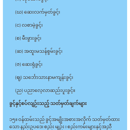
(ဃ) ဆေးလက်မှတ်ခွင့်၊
(င) လစာမဲ့ခွင့်၊
(စ) မီးဖွားခွင့်၊
(ဆ) အထူးမသန်စွမ်းခွင့်၊
(ဇ) ဆေးရုံခွင့်၊
(ဈ) သင်္ဘောသားနာမကျန်းခွင့်၊
(ည) ပညာလေ့လာဆည်းပူးခွင့်။
ခွင့်နှင့်စပ်လျဉ်းသည့် သတ်မှတ်ချက်များ
၁၅။ ဝန်ထမ်းသည် ခွင့်အမျိုးအစားအလိုက် သတ်မှတ်ထား
သော နည်းဥပဒေ၊ စည်း မျဉ်း ၊ စည်းကမ်းများနှင့်အညီ