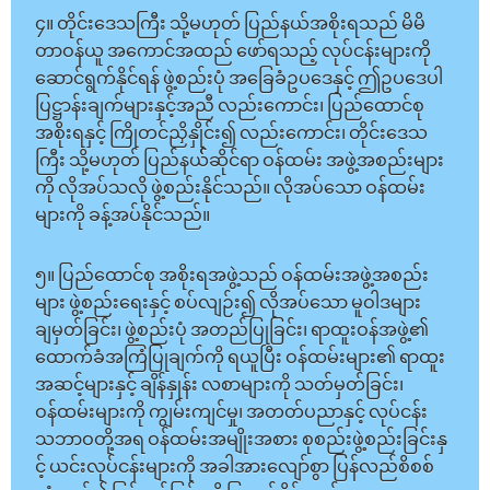
၄။ တိုင်းဒေသကြီး သို့မဟုတ် ပြည်နယ်အစိုးရသည် မိမိ
တာဝန်ယူ အကောင်အထည် ဖော်ရသည့် လုပ်ငန်းများကို
ဆောင်ရွက်နိုင်ရန် ဖွဲ့စည်းပုံ အခြေခံဥပဒေနှင့် ဤဥပဒေပါ
ပြဋ္ဌာန်းချက်များနှင့်အညီ လည်းကောင်း၊ ပြည်ထောင်စု
အစိုးရနှင့် ကြိုတင်ညှိနှိုင်း၍ လည်းကောင်း၊ တိုင်းဒေသ
ကြီး သို့မဟုတ် ပြည်နယ််ဆိုင်ရာ ဝန်ထမ်း အဖွဲ့အစည်းများ
ကို လိုအပ်သလို ဖွဲ့စည်းနိုင်သည်။ လိုအပ်သော ဝန်ထမ်း
များကို ခန့်အပ်နိုင်သည်။
၅။ ပြည်ထောင်စု အစိုးရအဖွဲ့သည် ဝန်ထမ်းအဖွဲ့အစည်း
များ ဖွဲ့စည်းရေးနှင့် စပ်လျဉ်း၍ လိုအပ်သော မူဝါဒများ
ချမှတ်ခြင်း၊ ဖွဲ့စည်းပုံ အတည်ပြုခြင်း၊ ရာထူးဝန်အဖွဲ့၏
ထောက်ခံအကြံပြုချက်ကို ရယူပြီး ဝန်ထမ်းများ၏ ရာထူး
အဆင့်များနှင့် ချိန်နှုန်း လစာများကို သတ်မှတ်ခြင်း၊
ဝန်ထမ်းများကို ကျွမ်းကျင်မှု၊ အတတ်ပညာနှင့် လုပ်ငန်း
သဘာဝတို့အရ ဝန်ထမ်းအမျိုးအစား စုစည်းဖွဲ့စည်းခြင်းနှ
င့် ယင်းလုပ်ငန်းများကို အခါအားလျော်စွာ ပြန်လည်စိစစ်