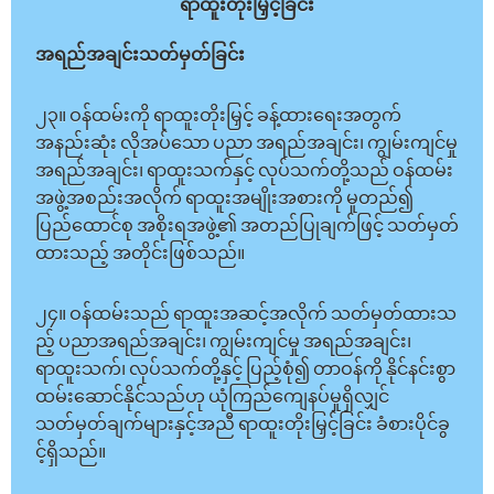
ရာထူးတိုးမြှင့်ခြင်း
အရည်အချင်းသတ်မှတ်ခြင်း
၂၃။ ဝန်ထမ်းကို ရာထူးတိုးမြှင့် ခန့်ထားရေးအတွက်
အနည်းဆုံး လိုအပ်သော ပညာ အရည်အချင်း၊ ကျွမ်းကျင်မှု
အရည်အချင်း၊ ရာထူးသက်နှင့် လုပ်သက်တို့သည် ဝန်ထမ်း
အဖွဲ့အစည်းအလိုက် ရာထူးအမျိုးအစားကို မူတည်၍
ပြည်ထောင်စု အစိုးရအဖွဲ့၏ အတည်ပြုချက်ဖြင့် သတ်မှတ်
ထားသည့် အတိုင်းဖြစ်သည်။
၂၄။ ဝန်ထမ်းသည် ရာထူးအဆင့်အလိုက် သတ်မှတ်ထားသ
ည့် ပညာအရည်အချင်း၊ ကျွမ်းကျင်မှု အရည်အချင်း၊
ရာထူးသက်၊ လုပ်သက်တို့နှင့် ပြည့်စုံ၍ တာဝန်ကို နိုင်နင်းစွာ
ထမ်းဆောင်နိုင်သည်ဟု ယုံကြည်ကျေနပ်မှုရှိလျှင်
သတ်မှတ်ချက်များနှင့်အညီ ရာထူးတိုးမြှင့်ခြင်း ခံစားပိုင်ခွ
င့်ရှိသည်။