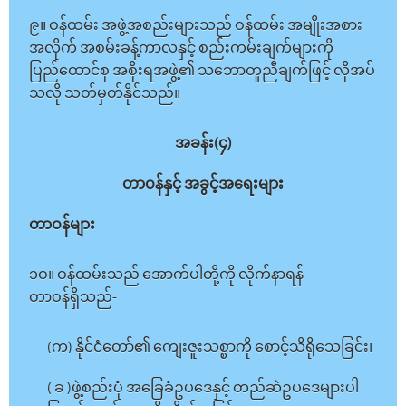
၉။ ဝန်ထမ်း အဖွဲ့အစည်းများသည် ဝန်ထမ်း အမျိုးအစား
အလိုက် အစမ်းခန့်ကာလနှင့် စည်းကမ်းချက်များကို
ပြည်ထောင်စု အစိုးရအဖွဲ့၏ သဘောတူညီချက်ဖြင့် လိုအပ်
သလို သတ်မှတ်နိုင်သည်။
အခန်း(၄)
တာဝန်နှင့် အခွင့်အရေးများ
တာဝန်များ
၁ဝ။ ဝန်ထမ်းသည် အောက်ပါတို့ကို လိုက်နာရန်
တာဝန်ရှိသည်-
(က) နိုင်ငံတော်၏ ကျေးဇူးသစ္စာကို စောင့်သိရိုသေခြင်း၊
( ခ )ဖွဲ့စည်းပုံ အခြေခံဥပဒေနှင့် တည်ဆဲဥပဒေများပါ