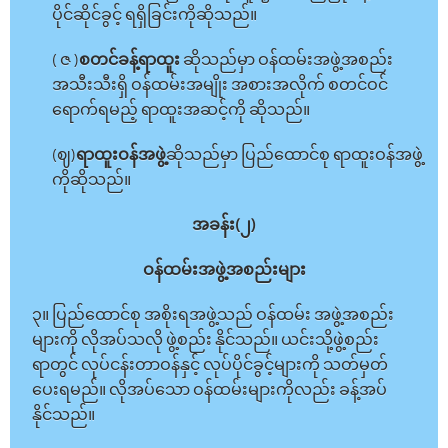
ပိုင်ဆိုင်ခွင့် ရရှိခြင်းကိုဆိုသည်။
( ဇ )
စတင်ခန့်ရာထူး
ဆိုသည်မှာ ဝန်ထမ်းအဖွဲ့အစည်း
အသီးသီးရှိ ဝန်ထမ်းအမျိုး အစားအလိုက် စတင်ဝင်
ရောက်ရမည့် ရာထူးအဆင့်ကို ဆိုသည်။
(ဈ)
ရာထူးဝန်အဖွဲ့
ဆိုသည်မှာ ပြည်ထောင်စု ရာထူးဝန်အဖွဲ့
ကိုဆိုသည်။
အခန်း(၂)
ဝန်ထမ်းအဖွဲ့အစည်းများ
၃။ ပြည်ထောင်စု အစိုးရအဖွဲ့သည် ဝန်ထမ်း အဖွဲ့အစည်း
များကို လိုအပ်သလို ဖွဲ့စည်း နိုင်သည်။ ယင်းသို့ဖွဲ့စည်း
ရာတွင် လုပ်ငန်းတာဝန်နှင့် လုပ်ပိုင်ခွင့်များကို သတ်မှတ်
ပေးရမည်။ လိုအပ်သော ဝန်ထမ်းများကိုလည်း ခန့်အပ်
နိုင်သည်။