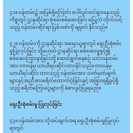
၄၁။ ဝန်ထမ်း၌ အပြစ်ရှိကြောင်း ပေါ်လွင်ထင်ရှားနေသည့်
ကိစ္စတွင် ဌာနဆိုင်ရာ စုံစမ်းစစ်ဆေးခြင်း မပြုဘဲ ထိုက်သင့်
သည့် ဝန်ထမ်းဆိုင်ရာ ပြစ်ဒဏ်ကို ချမှတ် နိုင်သည်။
၄၂။ ဝန်ထမ်းကို ဌာနဆိုင်ရာ အရေးယူရာတွင် ရှေးဦးစုံစမ်း
မှုပြုလုပ်ခြင်း သို့မဟုတ် ဌာနဆိုင်ရာ စစ်ဆေးမှုဖွင့်၍
စစ်ဆေးကြားနာခြင်းတို့ ဆောင်ရွက်နေစဉ် ယင်းဝန်ထမ်း
အား တာဝန်မှ ယာယီရပ်ဆိုင်းထားနိုင်သည်။ တာဝန်မှ
ယာယီရပ်ဆိုင်း ထားသည့် ဝန်ထမ်းအား သတ်မှတ်ချက်
များနှင့်အညီ စားစရိတ်ထောက်ပံ့ခြင်းနှင့် အခြားရရှိခွင့်ရှိ
သည့် စရိတ်ကြေးငွေများကို ခံစားခွင့်ပြုရမည်။
ရှေးဦးစုံစမ်းမှု ပြုလုပ်ခြင်း
၄၃။ ဝန်ထမ်းအား လိုအပ်ချက်အရ ရှေးဦးစုံစမ်းမှုပြုလုပ်
ရာတွင်-