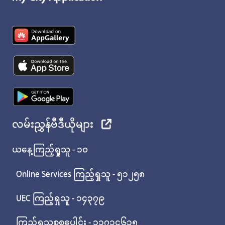
လမ်းညွှန်ဗီဒီယိုများ
ယနေ့ကြည့်ရှုသူ - ၁၀
Online Services ကြည့်ရှုသူ - ၅၁၂၅၈
UEC ကြည့်ရှုသူ - ၁၄၃၇၉
ကြည့်ရှုသူစုစုပေါင်း - ၁၁၇၁၄၆၁၅