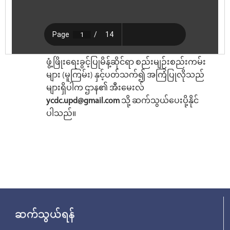
ဖွံ့ဖြိုးရေးခွင့်ပြုမိန့်ဆိုင်ရာ စည်းမျဉ်းစည်းကမ်း
များ (မူကြမ်း) နှင့်ပတ်သက်၍ အကြံပြုလိုသည်
များရှိပါက ဌာန၏ အီးမေးလ်
ycdc.upd@gmail.com
သို့ ဆက်သွယ်ပေးပို့နိုင်
ပါသည်။
ဆက်သွယ်ရန်