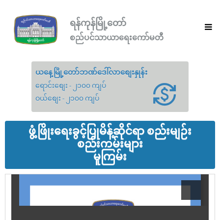
ရန်ကုန်မြို့တော်
စည်ပင်သာယာရေးကော်မတီ
ယနေ့မြို့တော်ဘဏ်ဒေါ်လာစျေးနှုန်း
ရောင်းစျေး - ၂၁၀၀ ကျပ်
ဝယ်စျေး - ၂၁၀၀ ကျပ်
ဖွံ့ဖြိုးရေးခွင့်ပြုမိန့်ဆိုင်ရာ စည်းမျဉ်း
စည်းကမ်းများ
မူကြမ်း