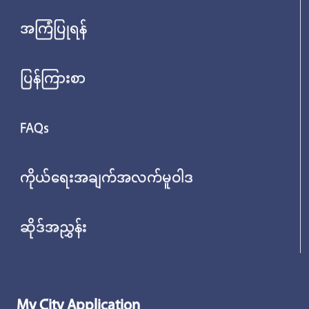
အကြံပြုရန်
ပြန်ကြားစာ
FAQs
ကိုယ်ရေးအချက်အလက်မူဝါဒ
ဆိုဒ်အညွှန်း
My City Application