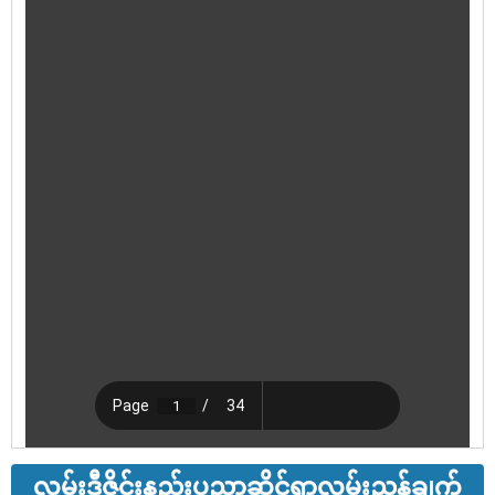
လမ်းဒီဇိုင်းနည်းပညာဆိုင်ရာလမ်းညွှန်ချက်