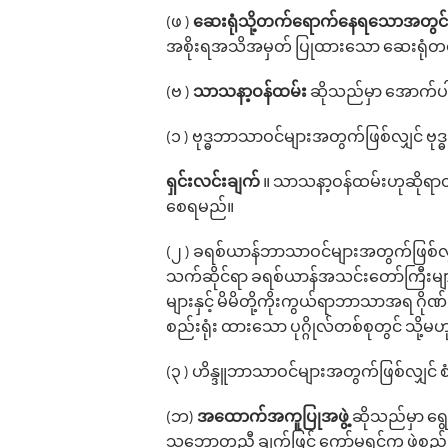
(ဖ )
ဆေးရုံသို့တက်ရောက်နေရသောအတွင်
အစိုးရအသိအမှတ် ပြုထားသော ဆေးရုံတစ်
(ဗ )
သာသနာ့ဝန်ထမ်း
ဆိုသည်မှာ အောက်ပါပု
(၁ ) ဗုဒ္ဓဘာသာဝင်များအတွက်ဖြစ်လျှင် 
ရှင်းလင်းချက်
။ သာသနာ့ဝန်ထမ်းဟုဆိုရာတွ
စေရမည်။
(၂ ) ခရစ်ယာန်ဘာသာဝင်များအတွက်ဖြစ်လျှ
သက်ဆိုင်ရာ ခရစ်ယာန်အသင်းတော်ကြီးများ
များနှင့် မိမိတို့ကိုးကွယ်ရာဘာသာအရ ဂို
စည်းရုံး ထားသော ပုဂ္ဂိုလ်တစ်စုတွင် သို့မ
(၃ ) ဟိန္ဒူဘာသာဝင်များအတွက်ဖြစ်လျှင် စံယ
(ဘ)
အထောက်အကူပြုအဖွဲ့
ဆိုသည်မှာ ရွေ
သဘောတူညီ ချက်ဖြင့် ကော်မရှင်က ဖွဲ့စည်