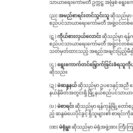
သာယာ‌ရေး‌ကော်မတီ ဥက္ကဋ္ဌ အဖြစ် ‌ရွေး‌က
(ည)
အမည်စာရင်းတင်သွင်းသူ
ဆိုသည်မှာ 
စည်ပင်သာယာရေးကော်မတီ အဖွဲ့ဝင်တစ်နေရာ
(ဋ )
ကိုယ်စားလှယ်လောင်း
ဆိုသည်မှာ ရန်က
စည်ပင်သာယာရေးကော်မတီ အဖွဲ့ဝင်တစ်‌နေရာ
သတ်မှတ်ထားသည့် အရည်အချင်းပြည့်မီ၍ မှ
(ဌ )
‌ရွေး‌ကောက်တင်‌မြှောက်ခြင်းခံရသူကိ
ဆိုသည်။
(ဍ )
မဲဆန္ဒနယ်
ဆိုသည်မှာ ဥပဒေနှင့်အညီ က
နယ်နိမိတ်အတွင်းရှိ မြို့နယ်စည်ပင်သာယ
(ဎ )
မဲစာရင်း
ဆိုသည်မှာ ‌ရန်ကုန်မြို့တေ
ည့် ဆန္ဒမဲပေးပိုင်ခွင့် ရှိသူများ၏ စာရင်းကိ
(ဏ)
မဲရုံမှူး
ဆိုသည်မှာ မဲရုံအဖွဲ့အား ကြီးကြ