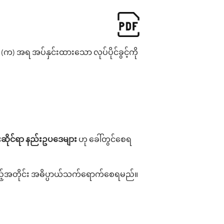
က) အရ အပ်နှင်းထား‌သော လုပ်ပိုင်ခွင့်ကို
ဆိုင်ရာ
နည်းဥပ‌ဒေများ
ဟု ‌ခေါ်တွင်‌စေရ
့်အတိုင်း အဓိပ္ပာယ်သက်‌ရောက်‌စေရမည်။