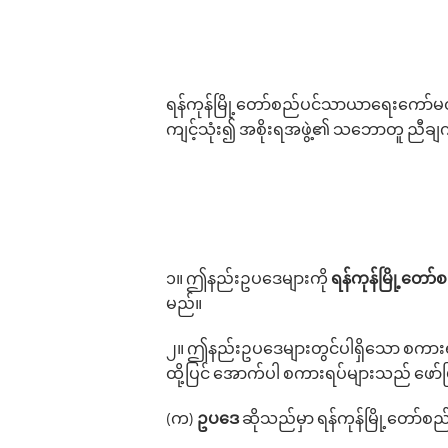
ရန်ကုန်မြို့‌တော်စည်ပင်သာယာ‌ရေး‌ကော်မတ
ကျင့်သုံး၍ အစိုးရအဖွဲ့၏ သဘောတူ ညီချက
၁။ ဤနည်းဥပ‌ဒေများကို
ရန်ကုန်မြို့‌တေ
မည်။
၂။ ဤနည်းဥပ‌ဒေများတွင်ပါရှိ‌သော စကားရ
ထို့ပြင် ‌အောက်ပါ စကားရပ်များသည် ဖော
(က)
ဥပ‌ဒေ
ဆိုသည်မှာ ရန်ကုန်မြို့တော