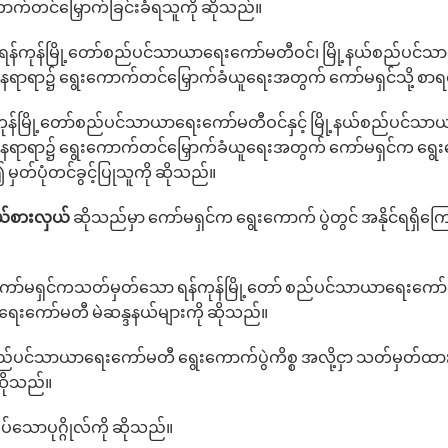
ောက်တင်‌မြှောက်ခြင်းခံရသူကို ဆိုသည်။
ရန်ကုန်မြို့‌တော်စည်ပင်သာယာ‌ရေးကော်မတီဝင်၊ မြို့နယ်စည်ပင်သာယာ‌ရ
ရာ၌ ‌ရွေး‌ကောက်တင်မြှောက်ခံယူ‌ရေးအတွက် ‌ကော်မရှင်သို့ စာရင
ုန်မြို့‌တော်စည်ပင်သာယာ‌ရေး‌ကော်မတီဝင်နှင့် မြို့နယ်စည်ပင်သာယာ‌
ရာ၌ ‌ရွေး‌ကောက်တင်‌မြှောက်ခံယူ‌ရေးအတွက် ‌ကော်မရှင်က ရွေးကော
တ်ပုံတင်ခွင့်ပြုသူကို ဆိုသည်။
ုယ်စားလှယ်
ဆိုသည်မှာ ‌ကော်မရှင်က ရွေးကောက် ပွဲတွင် အနိုင်ရရှိ‌
ော်မရှင်ကသတ်မှတ်သော ရန်ကုန်မြို့တော် စည်ပင်သာယာရေးကော်မတီ 
ာရေးကော်မတီ မဲဆန္ဒနယ်များကို ဆိုသည်။
ာ်စည်ပင်သာယာရေးကော်မတီ ရွေး‌ကောက်ပွဲကိစ္စ အလို့ငှာ သတ်မှတ်
ုဆိုသည်။
ပ်‌သောပုဂ္ဂိုလ်ကို ဆိုသည်။