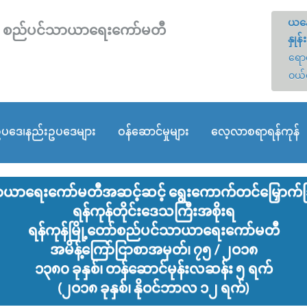
ယနေ
တော် စည်ပင်သာယာရေးကော်မတီ
နှုန်း
ရောင
ဝယ်
ပဒေ၊နည်းဥပဒေများ
ဝန်ဆောင်မှုများ
လေ့လာစရာရန်ကုန်
်သာယာ‌ရေးကော်မတီအဆင့်ဆင့် ရွေး‌ကောက်တင်မြှောက်ခြ
ရန်ကုန်တိုင်း‌ဒေသကြီးအစိုးရ
ရန်ကုန်မြို့‌တော်စည်ပင်သာယာ‌ရေး‌ကော်မတီ
အမိန့်‌ကြော်ငြာစာအမှတ်၊ ၇၅ / ၂ဝ၁၈
၁၃၈၀ ခုနှစ်၊ တန်ဆောင်မုန်းလဆန်း ၅ ရက်
(၂ဝ၁၈ ခုနှစ်၊ နိုဝင်ဘာလ ၁၂ ရက်)