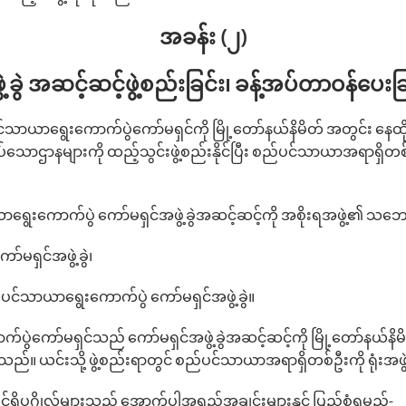
အခန်း (၂)
ဲ့ခွဲ အဆင့်ဆင့်ဖွဲ့စည်းခြင်း၊ ခန့်အပ်တာဝန်ပေး
င်သာယာရွေးကောက်ပွဲကော်မရှင်ကို မြို့တော်နယ်နိမိတ် အတွင်း နေထိုင်
အပ်သောဌာနများကို ထည့်သွင်းဖွဲ့စည်းနိုင်ပြီး စည်ပင်သာယာအရာရှိတစ်
ေးကောက်ပွဲ ကော်မရှင်အဖွဲ့ခွဲအဆင့်ဆင့်ကို အစိုးရအဖွဲ့၏ သဘောတ
်မရှင်အဖွဲ့ခွဲ၊
်ပင်သာယာရွေးကောက်ပွဲ ကော်မရှင်အဖွဲ့ခွဲ။
ပွဲကော်မရှင်သည် ကော်မရှင်အဖွဲ့ခွဲအဆင့်ဆင့်ကို မြို့‌တော်နယ်နိမ
 နိုင်သည်။ ယင်းသို့ ဖွဲ့စည်းရာတွင် စည်ပင်သာယာအရာရှိတစ်ဦးကို ရုံးအ
ဆင့်ရှိပုဂ္ဂိုလ်များသည် အောက်ပါအရည်အချင်းများနှင့် ပြည့်စုံရမည်-