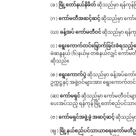
(ခ )
မြို့‌တော်နယ်နိမိတ်
ဆိုသည်မှာ ရန်ကုန်
(ဂ )
‌ကော်မတီအဆင့်ဆင့်
ဆိုသည်မှာ ‌ကော်
(ဃ)
ခန့်အပ် ‌ကော်မတီဝင်
ဆိုသည်မှာ ရန်က
(င )
‌ရွေး‌ကောက်တင်‌မြှောက်ခြင်းခံရသည်
မဲဆန္ဒနယ် (၆)နယ်မှ တစ်နယ်လျှင် ကော်မတီဝင
ဆိုသည်။
(စ )
‌ရွေး‌ကောက်ပွဲ
ဆိုသည်မှာ ခန့်အပ်‌ကော
ဥက္ကဋ္ဌနှင့် အဖွဲ့ဝင်များအား ရွေးကောက်တင်
(ဆ)
ကော်မရှင်
ဆိုသည်မှာ ကော်မတီဝင်များ
ပေးအပ်သည့် ရန်ကုန် မြို့တော်စည်ပင်သာ
(ဇ )
‌ကော်မရှင်အဖွဲ့ခွဲ အဆင့်ဆင့်
ဆိုသည်မှာ 
(ဈ )
မြို့နယ်စည်ပင်သာယာ‌ရေး‌ကော်မတီဥက