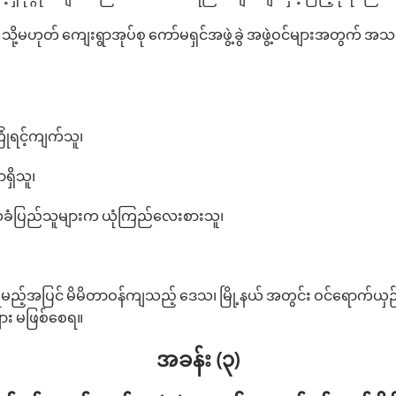
 သို့မဟုတ် ကျေးရွာအုပ်စု ကော်မရှင်အဖွဲ့ခွဲ အဖွဲ့ဝင်များအတွက် အ
ြုံရင့်ကျက်သူ၊
ာရှိသူ၊
ဒေသခံပြည်သူများက ယုံကြည်လေးစားသူ၊
ည့်အပြင် မိမိတာဝန်ကျသည့် ဒေသ၊ မြို့နယ် အတွင်း ဝင်ရောက်ယှဉ်
ျား မဖြစ်စေရ။
အခန်း (၃)