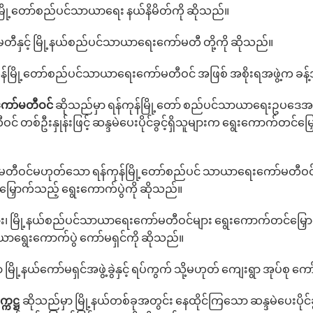
မြို့‌တော်စည်ပင်သာယာ‌ရေး နယ်နိမိတ်ကို ဆိုသည်။
မတီနှင့် မြို့နယ်စည်ပင်သာယာ‌ရေး‌ကော်မတီ တို့ကို ဆိုသည်။
ုန်မြို့‌တော်စည်ပင်သာယာ‌ရေးကော်မတီဝင် အဖြစ် အစိုးရအဖွဲ့က ခန
့ကော်မတီဝင်
ဆိုသည်မှာ ရန်ကုန်မြို့‌တော် စည်ပင်သာယာ‌ရေးဥပ‌ဒေအရ
် တစ်ဦးနှုန်းဖြင့် ဆန္ဒမဲ‌ပေးပိုင်ခွင့်ရှိသူများက‌ ရွေးကောက်တင်မြ
်မတီဝင်မဟုတ်‌သော ရန်ကုန်မြို့‌တော်စည်ပင် သာယာ‌ရေး‌ကော်မတီဝ
‌မြှောက်သည့် ‌ရွေး‌ကောက်ပွဲကို ဆိုသည်။
၊ မြို့နယ်စည်ပင်သာယာ​ရေးကော်မတီဝင်များ ရွေးကောက်တင်မြှောက်နိ
ယာရွေးကောက်ပွဲ ကော်မရှင်ကို ဆိုသည်။
မြို့နယ်‌ကော်မရှင်အဖွဲ့ခွဲနှင့် ရပ်ကွက် သို့မဟုတ် ကျေးရွာ အုပ်စု ကော်
္ကဋ္ဌ
ဆိုသည်မှာ မြို့နယ်တစ်ခုအတွင်း‌ နေထိုင်ကြ‌သော ဆန္ဒမဲပေးပိုင်ခ