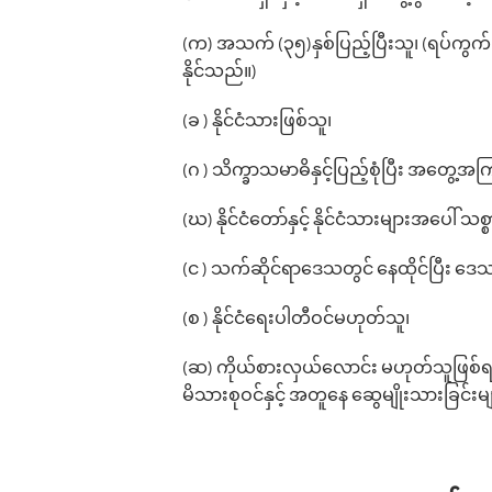
(က) အသက် (၃၅)နှစ်ပြည့်ပြီးသူ၊ (ရပ်ကွက်
နိုင်သည်။)
(ခ ) နိုင်ငံသားဖြစ်သူ၊
(ဂ ) သိက္ခာသမာဓိနှင့်ပြည့်စုံပြီး အတွေ့အက
(ဃ) နိုင်ငံတော်နှင့် နိုင်ငံသားများအပေါ် သစ္စ
(င ) သက်ဆိုင်ရာဒေသတွင် နေထိုင်ပြီး 
(စ ) နိုင်ငံရေးပါတီဝင်မဟုတ်သူ၊
(ဆ) ကိုယ်စားလှယ်လောင်း မဟုတ်သူဖြစ်ရမ
မိသားစုဝင်နှင့် အတူနေ ဆွေမျိုးသားခြင်းမ