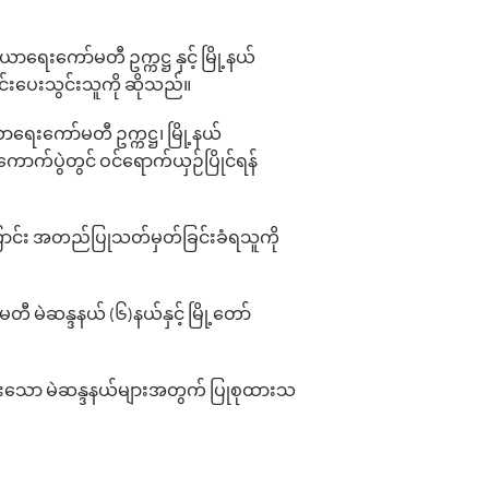
ေး‌ကော်မတီ ဥက္ကဋ္ဌ နှင့် မြို့နယ်
်းပေးသွင်းသူကို ဆိုသည်။
ရေး‌ကော်မတီ ဥက္ကဋ္ဌ၊ မြို့နယ်
က်ပွဲတွင် ဝင်‌ရောက်ယှဉ်ပြိုင်ရန်
ကြောင်း အတည်ပြုသတ်မှတ်ခြင်းခံရသူကို
မဲဆန္ဒနယ် (၆)နယ်နှင့် မြို့တော်
ထားသော မဲဆန္ဒနယ်များအတွက် ပြုစုထားသ