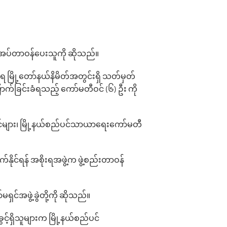
့်အပ်တာဝန်ပေးသူကို ဆိုသည်။
 မြို့တော်နယ်နိမိတ်အတွင်းရှိ သတ်မှတ်
ှောက်ခြင်းခံရသည့် ကော်မတီဝင် (၆) ဦး ကို
င်များ၊ မြို့နယ်စည်ပင်သာယာ‌ရေးကော်မတီ
ုင်ရန် အစိုးရအဖွဲ့က ဖွဲ့စည်းတာဝန်
မရှင်အဖွဲ့ခွဲတို့ကို ဆိုသည်။
ွင့်ရှိသူများက မြို့နယ်စည်ပင်