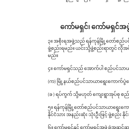
‌ကော်မရှင်၊ ကော်မရှင်အဖွ
၃။ အစိုးရအဖွဲ့သည် ရန်ကုန်မြို့တော်‌စည်ပ
ဖွဲ့စည်းရမည်။ ယင်းသို့ဖွဲ့စည်းရာတွင် လို
မည်။
၄။ ကော်မရှင်သည် အောက်ပါ စည်ပင်သာယာရွ
(က) မြို့နယ်‌စည်ပင်သာယာရွေးကောက်ပွဲကော
(ခ ) ရပ်ကွက် သို့မဟုတ် ကျေးရွာအုပ်စု စည
၅။ ရန်ကုန်မြို့တော်‌စည်ပင်သာယာရွေးကောက်
နိုင်ငံသား အနည်းဆုံး သုံးဦးဖြင့် ဖွဲ့စည်း
၆။ ကော်မရှင်နှင့် ကော်မရှင်အဖွဲ့ခွဲအဆင့်