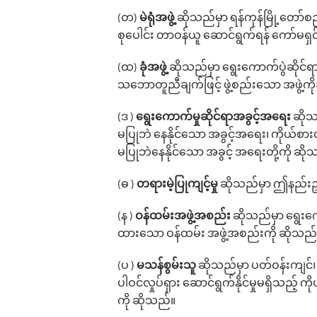
(တ)
မဲရုံအဖွဲ့
ဆိုသည်မှာ ရန်ကုန်မြို့‌တော်
စု‌ပေါင်း တာဝန်ယူ ဆောင်ရွက်ရန် ‌ကော်မ
(ထ)
ခုံအဖွဲ့
ဆိုသည်မှာ ‌ရွေး‌ကောက်ပွဲဆိုင်
သဘောတူညီချက်ဖြင့် ဖွဲ့စည်း‌သော အဖွဲ့ကိ
(ဒ )
‌ရွေး‌ကောက်မှုဆိုင်ရာအခွင့်အ‌ရေး
ဆိုသ
မပြုဘဲ ‌နေနိုင်‌သော အခွင့်အ‌ရေး၊ ကိုယ်စာ
မပြုဘဲနေနိုင်သော အခွင့် အရေးတို့ကို ဆို
(ဓ )
တရားမဲ့ပြုကျင့်မှု
ဆိုသည်မှာ ဤနည်းဥပဒ
(န )
ဝန်ထမ်းအဖွဲ့အစည်း
ဆိုသည်မှာ ရွေးကေ
ထားသော ဝန်ထမ်း အဖွဲ့အစည်းကို ဆိုသည်
(ပ )
မသန်စွမ်းသူ
ဆိုသည်မှာ ပတ်ဝန်းကျင်၊
ပါဝင်လှုပ်ရှား ဆောင်ရွက်နိုင်မှုမရှိသည့် 
ကို ဆိုသည်။