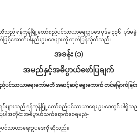
ီသည် ရန်ကုန်မြို့‌တော်စည်ပင်သာယာ‌ရေးဥပဒေ ပုဒ်မ ၃၃၆၊ ပုဒ်မခွဲ (
်ဖြင့်‌အောက်ပါနည်းဥပ‌ဒေများကို ထုတ်ပြန်လိုက်သည်။
အခန်း (၁)
အမည်နှင့်အဓိပ္ပာယ်‌ဖော်ပြချက်
ာ်စည်ပင်သာယာ‌ရေး‌ကော်မတီ အဆင့်ဆင့် ရွေးကောက် တင်မြှောက်ခြင်း
ပ်များသည် ရန်ကုန်မြို့‌တော်စည်ပင်သာယာ‌ရေး ဥပ‌ဒေတွင် ပါရှိသည
်ပြပါအတိုင်း အဓိပ္ပာယ်သက်‌ရောက်‌စေရမည်-
်စည်ပင်သာယာရေးဥပဒေကို ဆိုသည်။