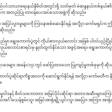
စည်ပင်သာယာ‌ရေးနယ်နိမိတ်အတွင်းရှိ သတ်မှတ် မဲဆန္ဒနယ်တစ်နယ်၏ မဲရု
ရှင်က အတည်ပြု တာဝန်‌ပေးအပ်‌သောအဖွဲ့ကို ဆိုသည်။
ရာ အငြင်းပွားမှုများကို ကြားနာစစ်‌ဆေးနိုင်ရန် အလို့ငှာ ကော်မရှင်
ုဆိုသည်။
ည်မှာ ‌ရွေး‌ကောက်ပွဲတွင် ကိုယ်စားလှယ်လောင်း အဖြစ် ပါဝင်ယှဉ်ပြိုင်န
းလှယ်‌လောင်းစာရင်းမှ နှုတ်ထွက်နိုင်‌သော အခွင့်အ‌ရေး၊ ရွေးကောက်ပွ
သည်။
ေများ အခန်း(၁၇) တွင် ဖော်ပြထားသော ပြုကျင့်မှုတစ်ခုခုကို ဆိ
ာက်ပွဲဆိုင်ရာကိစ္စအဝဝကို ဆောင်ရွက်နိုင်ရန် အလို့ငှာ ကော်မတီက န
။
 မူဝါဒနှင့် စိတ်သဘောထား အမြင်ပိုင်းဆိုင်ရာ အတားအဆီးများကြော
ကိုယ်အင်္ဂါမသန်စွမ်းသူ၊ အမြင်အာရုံချို့ယွင်းသူ၊ အပြော၊ အကြား အာရုံ