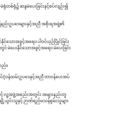
ံတစ်ရုံ၌ ဆန္ဒမဲ‌ပေးခြင်းနှင့်စပ်လျဉ်း၍
က ဤနည်းဥပ‌ဒေများနှင့်အညီ အစိုးရအဖွဲ့၏
ိုင်‌သောအခွင့်အ‌ရေး၊ ပါဝင်ယှဉ်ပြိုင်ခြင်း
ဲတွင် မဲပေးနိုင်သောအခွင့်အရေး၊ မဲပေးခြင်း
ုသည်။
ိုင်ငံ့ဝန်ထမ်းဥပ‌ဒေနှင့်အညီ တာဝန်ပေးအပ်
င့် လူ့အဖွဲ့အစည်းအတွင်း အများနည်းတူ
ချို့ယွင်းသူနှင့် ဉာဏ်ရည်မသန်စွမ်းသူများ