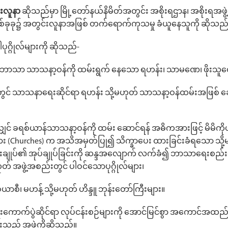
းလူနာ
ဆိုသည်မှာ မြို့တော်နယ်နိမိတ်အတွင်း အစိုးရဌာန၊ အစိုးရအဖ
ခုခု၌ အတွင်းလူနာအဖြစ် တက်ရောက်ကုသမှု ခံယူနေသူကို ဆိုသည်
ဂ္ဂိုလ်များကို ဆိုသည်-
ဗုဒ္ဓဘာသာ သာသနာ့ဝန်ကို ထမ်းရွက် နေသော ရဟန်း၊ သာမဏေ၊ ဖိုးသူ
င် သာသနာရေးဆိုင်ရာ ရဟန်း သို့မဟုတ် သာသနာ့ဝန်ထမ်းအဖြစ် ခေတ
င် ခရစ်ယာန်သာသနာ့ဝန်ကို ထမ်း ဆောင်ရန် အဓိကအားဖြင့် မိမိကိုယ
 (Churches) က အသိအမှတ်ပြု၍ သိက္ခာပေး ထားခြင်းခံရသော သို့မ
ဏ်းချုပ်၏ အုပ်ချုပ်ခြင်းကို ဆန္ဒအလျောက် လက်ခံ၍ ဘာသာရေးစည်းမျဉ်
ဟုတ် အဖွဲ့အစည်းတွင် ပါဝင်သောပုဂ္ဂိုလ်များ၊
ာစီ၊ မဟန့် သို့မဟုတ် ဟိန္ဒူ ဘုန်းတော်ကြီးများ။
းကောက်ပွဲဆိုင်ရာ လုပ်ငန်းစဉ်များကို အောင်မြင်စွာ အကောင်အထည်
းသည့် အဖွဲ့ကိုဆိုသည်။