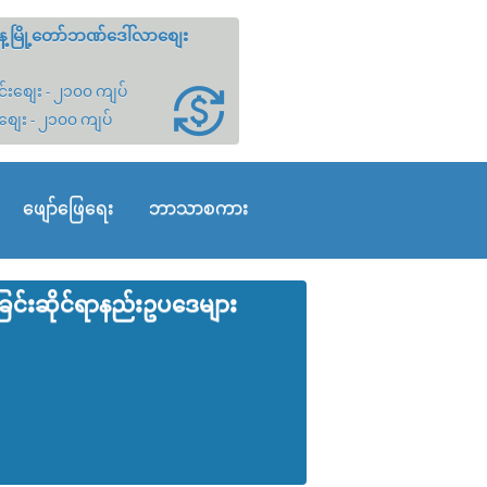
့မြို့တော်ဘဏ်ဒေါ်လာစျေး
်းစျေး - ၂၁၀၀ ကျပ်
စျေး - ၂၁၀၀ ကျပ်
ဖျော်ဖြေရေး
ဘာသာစကား
င်းဆိုင်ရာနည်းဥပ‌ဒေများ