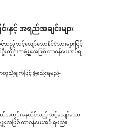
ခြင်းနှင့် အရည်အချင်းများ
သည့် သင့်‌လျော်‌သောနိုင်ငံသားများဖြင့်
ဦးကို ရုံးအဖွဲ့မှူးအဖြစ် တာဝန်‌ပေးအပ်ရ
ူညီချက်ဖြင့် ဖွဲ့စည်းရမည်-
ိတ်အတွင်း နေထိုင်သည့် သင့်‌လျော်‌သော
ဖွဲ့မှူးအဖြစ် တာဝန်‌ပေးအပ် ရမည်။