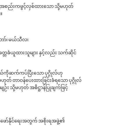
ွဲ့အစည်းကဖွင့်လှစ်ထားသော သို့မဟုတ်
။
တော်၊ မယ်သီလ၊
္တခံယူထားသူများ နှင့်လည်း သက်ဆိုင်
်ကိုဆက်ကပ်ပြီးသော ပုဂ္ဂိုလ်ဟု
ဟုတ် တာဝန်ပေးထားခြင်းခံရသော ပုဂ္ဂိုလ်
း သို့မဟုတ် အဓိဋ္ဌာန်ပြုချက်ဖြင့်
ဖော်နိုင်ရေးအတွက် အစိုးရအဖွဲ့၏