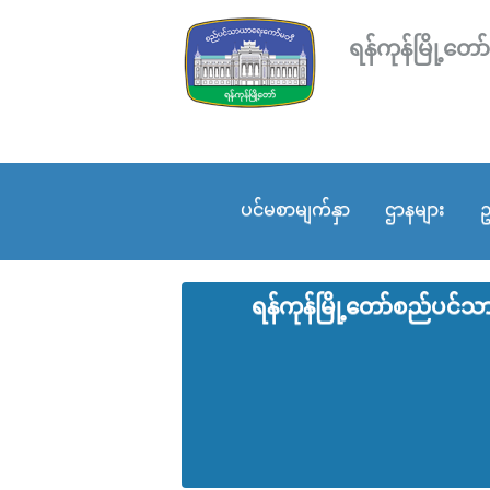
ရန်ကုန်မြို့
ပင်မစာမျက်နှာ
ဌာနများ
ဥ
ရန်ကုန်မြို့‌တော်စည်ပင