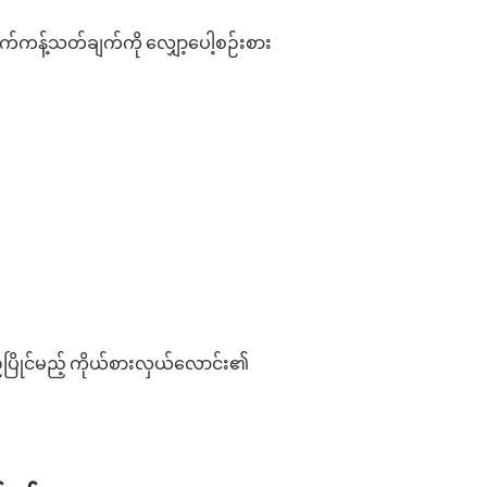
သက်ကန့်သတ်ချက်ကို လျှော့ပေါ့စဉ်းစား
ပြိုင်မည့် ကိုယ်စားလှယ်လောင်း၏