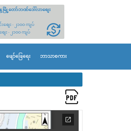
့မြို့တော်ဘဏ်ဒေါ်လာစျေး
်းစျေး - ၂၁၀၀ ကျပ်
စျေး - ၂၁၀၀ ကျပ်
ဖျော်ဖြေရေး
ဘာသာစကား