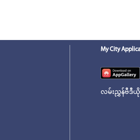
My City Applic
လမ်းညွှန်ဗီဒီယိ