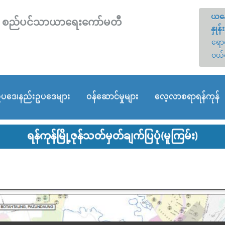
ယနေ
တော် စည်ပင်သာယာရေးကော်မတီ
နှုန်း
ရောင
ဝယ်
ပဒေ၊နည်းဥပဒေများ
ဝန်ဆောင်မှုများ
လေ့လာစရာရန်ကုန်
ရန်ကုန်မြို့ဇုန်သတ်မှတ်ချက်ပြပုံ(မူကြမ်း)