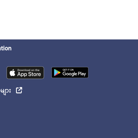
ation
ုများ