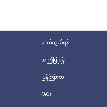
ဆက်သွယ်ရန်
အကြံပြုရန်
ပြန်ကြားစာ
FAQs