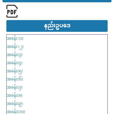
နည်းဥပ​ဒေ
အခန်း (၁)
အခန်း (၂)
အခန်း(၃)
အခန်း(၄)
အခန်း(၅)
အခန်း(၆)
အခန်း(၇)
အခန်း(၈)
အခန်း(၉)
အခန်း(၁၀)