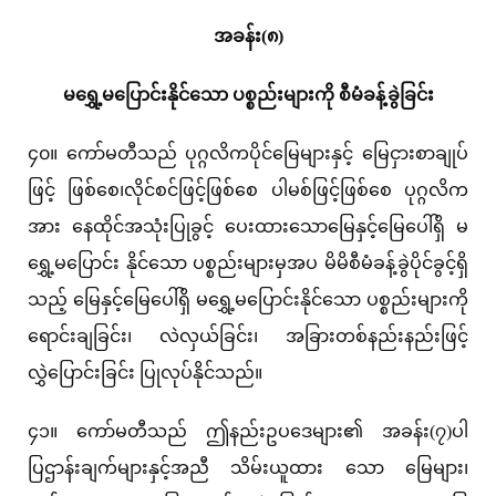
အခန်း(၈)
မရွှေ့မပြောင်းနိုင်သော ပစ္စည်းများကို စီမံခန့်ခွဲခြင်း
၄၀။ ကော်မတီသည် ပုဂ္ဂလိကပိုင်မြေများနှင့် မြေငှားစာချုပ်
ဖြင့် ဖြစ်စေ၊လိုင်စင်ဖြင့်ဖြစ်စေ ပါမစ်ဖြင့်ဖြစ်စေ ပုဂ္ဂလိက
အား နေထိုင်အသုံးပြုခွင့် ပေးထားသောမြေနှင့်မြေပေါ်ရှိ မ
ရွှေ့မပြောင်း နိုင်သော ပစ္စည်းများမှအပ မိမိစီမံခန့်ခွဲပိုင်ခွင့်ရှိ
သည့် မြေနှင့်မြေပေါ်ရှိ မရွှေ့မပြောင်းနိုင်သော ပစ္စည်းများကို
ရောင်းချခြင်း၊ လဲလှယ်ခြင်း၊ အခြားတစ်နည်းနည်းဖြင့်
လွှဲပြောင်းခြင်း ပြုလုပ်နိုင်သည်။
၄၁။ ကော်မတီသည် ဤနည်းဥပဒေများ၏ အခန်း(၇)ပါ
ပြဌာန်းချက်များနှင့်အညီ သိမ်းယူထား သော မြေများ၊