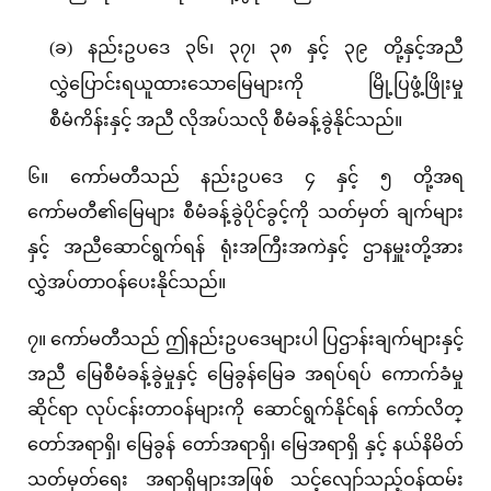
(ခ) နည်းဥပဒေ ၃၆၊ ၃၇၊ ၃၈ နှင့် ၃၉ တို့နှင့်အညီ
လွှဲပြောင်းရယူထားသောမြေများကို မြို့ပြဖွံ့ဖြိုးမှု
စီမံကိန်းနှင့် အညီ လိုအပ်သလို စီမံခန့်ခွဲနိုင်သည်။
၆။ ကော်မတီသည် နည်းဥပဒေ ၄ နှင့် ၅ တို့အရ
ကော်မတီ၏မြေများ စီမံခန့်ခွဲပိုင်ခွင့်ကို သတ်မှတ် ချက်များ
နှင့် အညီဆောင်ရွက်ရန် ရုံးအကြီးအကဲနှင့် ဌာနမှူးတို့အား
လွှဲအပ်တာဝန်ပေးနိုင်သည်။
၇။ ကော်မတီသည် ဤနည်းဥပဒေများပါ ပြဌာန်းချက်များနှင့်
အညီ မြေစီမံခန့်ခွဲမှုနှင့် မြေခွန်မြေခ အရပ်ရပ် ကောက်ခံမှု
ဆိုင်ရာ လုပ်ငန်းတာဝန်များကို ဆောင်ရွက်နိုင်ရန် ကော်လိတ္
တော်အရာရှိ၊ မြေခွန် တော်အရာရှိ၊ မြေအရာရှိ နှင့် နယ်နိမိတ်
သတ်မှတ်ရေး အရာရှိများအဖြစ် သင့်လျော်သည့်ဝန်ထမ်း