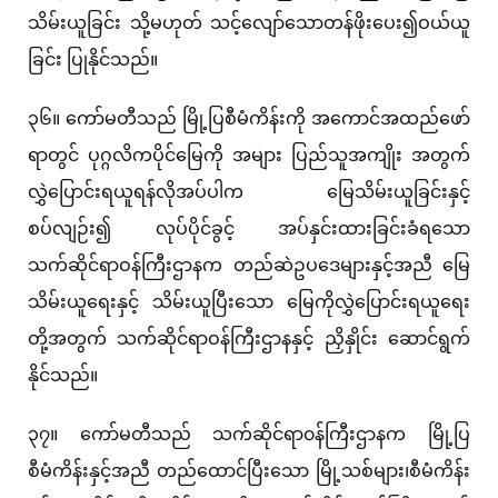
သိမ်းယူခြင်း သို့မဟုတ် သင့်လျော်သောတန်ဖိုးပေး၍ဝယ်ယူ
ခြင်း ပြုနိုင်သည်။
၃၆။ ကော်မတီသည် မြို့ပြစီမံကိန်းကို အကောင်အထည်ဖော်
ရာတွင် ပုဂ္ဂလိကပိုင်မြေကို အများ ပြည်သူအကျိုး အတွက်
လွှဲပြောင်းရယူရန်လိုအပ်ပါက မြေသိမ်းယူခြင်းနှင့်
စပ်လျဉ်း၍ လုပ်ပိုင်ခွင့် အပ်နှင်းထားခြင်းခံရသော
သက်ဆိုင်ရာဝန်ကြီးဌာနက တည်ဆဲဥပဒေများနှင့်အညီ မြေ
သိမ်းယူရေးနှင့် သိမ်းယူပြီးသော မြေကိုလွှဲပြောင်းရယူရေး
တို့အတွက် သက်ဆိုင်ရာဝန်ကြီးဌာနနှင့် ညှိနှိုင်း ဆောင်ရွက်
နိုင်သည်။
၃၇။ ကော်မတီသည် သက်ဆိုင်ရာ၀န်ကြီးဌာနက မြို့ပြ
စီမံကိန်းနှင့်အညီ တည်ထောင်ပြီးသော မြို့သစ်များ၊စီမံကိန်း