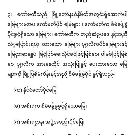
၃။ ကော်မတီသည် မြို့တော်နယ်နိမိတ်အတွင်းရှိအောက်ပါ
မြေများမှအပ ကော်မတီပိုင် မြေများ ၊ ကော်မတီက စီမံခန့်ခွဲ
ပိုင်ခွင့်ရှိသော မြေများ၊ ကော်မတီက တည်ဆဲဥပဒေ နှင့်အညီ
လဲွှပြောင်းရယူ ထားသော မြေများ၊ပုဂ္ဂလိကပိုင်မြေများနှင့်
မြေငှားစာချုပ် ဖြင့်ဖြစ်စေ၊လိုင်စင်ဖြင့်ဖြစ်စေ၊ ပါမစ်ဖြင့်ဖြစ်
စေ ပုဂ္ဂလိက အားနေထိုင် အသုံးပြုခွင့် ပေးထားသော မြေ
များကို မြို့ပြစီမံကိန်းနှင့်အညီ စီမံခန့်ခွဲပိုင် ခွင့်ရှိသည်-
(က) နိုင်ငံတော်ပိုင်မြေ
(ခ) အစိုးရက စီမံခန့်ခွဲခွင့်ရှိသောမြေ၊
(ဂ) အစိုးရဌာန၊ အဖွဲ့အစည်းပိုင်မြေ၊