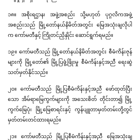
၁၈။ အစိုးရဌာန၊ အဖွဲ့အစည်း သို့မဟုတ် ပုဂ္ဂလိကအဖွဲ့
အစည်းသည် မြို့တော်နယ်နိမိတ်အတွင်း မြေအသုံးချလိုပါ
က ကော်မတီနှင့် ကြိုတင်ညှိနှိုင်း ဆောင်ရွက်ရမည်။
၁၉။ ကော်မတီသည် မြို့တော်နယ်နိမိတ်အတွင်း စီမံကိန်းဇုန်
များကို မြို့တော်၏ မြို့ပြဖွံ့ဖြိုးမှု စီမံကိန်းနှင့်အညီ ရေးဆွဲ
သတ်မှတ်နိုင်သည်။
၂၀။ ကော်မတီသည် မြို့ပြစီမံကိန်းနှင့်အညီ ဖော်ထုတ်ပြီး
သော အိမ်ရာမြေကွက်များကို အသေးစိတ် တိုင်းတာ၍ မြို့
ကွက်မြေပုံ၊ မြို့မြေစာရင်းနှင့် ကွန်ပျူတာမှတ်တမ်းတို့တွင်
မှတ်တမ်းတင်ထားရမည်။
၂၁။ ကော်မတီသည် မြို့ပြစီမံကိန်းနှင့်အညီ မြေအသုံးချ