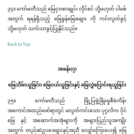
၃၄။ ကော်မတီသည် မြေငှားစာချုပ်၊ လိုင်စင် သို့မဟုတ် ပါမစ်
အတွက် ရရန်ရှိသည့် မြေခွန်မြေခများ ကို ကင်းလွတ်ခွင့်
သို့မဟုတ် သက်သာခွင့်ပြုနိုင်သည်။
Back to Top
အခန်း(၇)
မြေသိမ်းယူခြင်း၊ မြေဝယ်ယူခြင်းနှင့် မြေလွှဲပြောင်းရယူခြင်း
၃၅။ ကော်မတီသည် မြို့ပြဖွံ့ဖြိုးမှုစီမံကိန်း
အကောင်အထည်ဖော်ရာတွင် မလွတ်ကင်းသော ပုဂ္ဂလိက ပိုင်
မြေ နှင့် အဆောက်အအုံများကို အများပြည်သူအကျိုး
အတွက် တည်ဆဲဥပဒေများနှင့်အညီ လျော်ကြေးပေး၍ မြေ