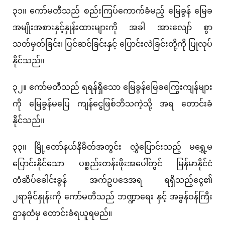
၃၁။ ကော်မတီသည် စည်းကြပ်ကောက်ခံမည့် မြေခွန် မြေခ
အမျိုးအစားနှင့်နှုန်းထားများကို အခါ အားလျော် စွာ
သတ်မှတ်ခြင်း၊ ပြင်ဆင်ခြင်းနှင့် ပြောင်းလဲခြင်းတို့ကို ပြုလုပ်
နိုင်သည်။
၃၂။ ကော်မတီသည် ရရန်ရှိသော မြေခွန်မြေခကြွေးကျန်များ
ကို မြေခွန်မပြေ ကျန်ငွေဖြစ်ဘိသကဲ့သို့ အရ တောင်းခံ
နိုင်သည်။
၃၃။ မြို့တော်နယ်နိမိတ်အတွင်း လွှဲပြောင်းသည့် မရွှေ့မ
ပြောင်းနိုင်သော ပစ္စည်းတန်းဖိုးအပေါ်တွင် မြန်မာနိုင်ငံ
တံဆိပ်ခေါင်းခွန် အက်ဥပဒေအရ ရရှိသည့်ငွေ၏
၂ရာခိုင်နှုန်းကို ကော်မတီသည် ဘဏ္ဍာရေး နှင့် အခွန်ဝန်ကြီး
ဌာနထံမှ တောင်းခံရယူရမည်။