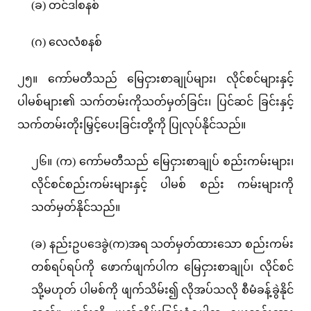
(ခ) တင်ဒါစနစ်
(ဂ) လေလံစနစ်
၂၅။ ကော်မတီသည် မြေငှားစာချုပ်များ၊ လိုင်စင်များနှင့်
ပါမစ်များ၏ သက်တမ်းကိုသတ်မှတ်ခြင်း၊ ပြင်ဆင် ခြင်းနှင့်
သက်တမ်းတိုးမြှင့်ပေးခြင်းတို့ကို ပြုလုပ်နိုင်သည်။
၂၆။ (က) ကော်မတီသည် မြေငှားစာချုပ် စည်းကမ်းများ၊
လိုင်စင်စည်းကမ်းများနှင့် ပါမစ် စည်း ကမ်းများကို
သတ်မှတ်နိုင်သည်။
(ခ) နည်းဥပဒေခွဲ(က)အရ သတ်မှတ်ထားသော စည်းကမ်း
တစ်ရပ်ရပ်ကို ဖောက်ဖျက်ပါက မြေငှားစာချုပ်၊ လိုင်စင်
သို့မဟုတ် ပါမစ်ကို ဖျက်သိမ်း၍ လိုအပ်သလို စီမံခန့်ခွဲနိုင်