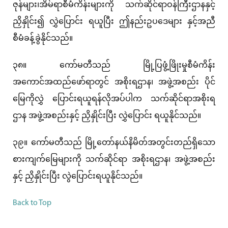
ဇုန်များ၊အိမ်ရာစီမံကိန်းများကို သက်ဆိုင်ရာဝန်ကြီးဌာနနှင့်
ညှိနှိုင်း၍ လွှဲပြောင်း ရယူပြီး ဤနည်းဥပဒေများ နှင့်အညီ
စီမံခန့်ခွဲနိုင်သည်။
၃၈။ ကော်မတီသည် မြို့ပြဖွံ့ဖြိုးမှုစီမံကိန်း
အကောင်အထည်ဖော်ရာတွင် အစိုးရဌာန၊ အဖွဲ့အစည်း ပိုင်
မြေကိုလွှဲ ပြောင်းရယူရန်လိုအပ်ပါက သက်ဆိုင်ရာအစိုးရ
ဌာန အဖွဲ့အစည်းနှင့် ညှိနှိုင်းပြီး လွှဲပြောင်း ရယူနိုင်သည်။
၃၉။ ကော်မတီသည် မြို့တော်နယ်နိမိတ်အတွင်းတည်ရှိသော
စားကျက်မြေများကို သက်ဆိုင်ရာ အစိုးရဌာန၊ အဖွဲ့အစည်း
နှင့် ညှိနှိုင်းပြီး လွဲပြောင်းရယူနိုင်သည်။
Back to Top