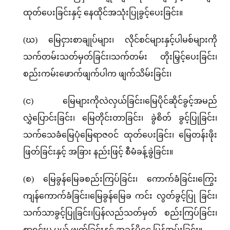
ထုတ်ပေးခြင်းနှင့် နေထိုင်အသုံးပြုခွင့်ပေးခြင်း။
(ဃ) မြေငှားစာချုပ်များ၊ လိုင်စင်များနှင့်ပါမစ်များကို
သက်တမ်းသတ်မှတ်ခြင်း၊သက်တမ်း တိုးမြှင့်ပေးခြင်း၊
စည်းကမ်းဖောက်ဖျက်ပါက ဖျက်သိမ်းခြင်း၊
(င) မြေများကိုလဲလှယ်ခြင်း၊မြေပိုင်ဆိုင်ခွင့်အမည်
လွှဲပြောင်းခြင်း၊ မြေတိုင်းတာခြင်း၊ ခွဲစိတ် ခွင့်ပြုခြင်း၊
သက်သေခံမြေပုံမြေရာဇဝင် ထုတ်ပေးခြင်း၊ မြေတန်းဖိုး
ဖြတ်ခြင်းနှင့် အခြား နည်းဖြင့် စီမံခန့်ခွဲခြင်း။
(စ) မြေခွန်မြေခစည်းကြပ်ခြင်း၊ ကောက်ခံခြင်း၊ကြွေး
ကျန်ကောက်ခံခြင်း၊မြေခွန်မြေခ ကင်း လွတ်ခွင့်ပြု ခြင်း၊
သက်သာခွင့်ပြုခြင်း၊ပြန်လည်သတ်မှတ် စည်းကြပ်ခြင်း၊
စာရင်းမှ ပယ် ဖျက်ခြင်းနှင့် အခွန်ပိုငွေ ပြန်အမ်းခြင်း။