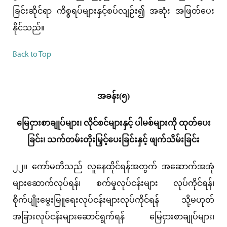
ခြင်းဆိုင်ရာ ကိစ္စရပ်များနှင့်စပ်လျဉ်း၍ အဆုံး အဖြတ်ပေး
နိုင်သည်။
Back to Top
အခန်း(၅)
မြေငှားစာချုပ်များ၊ လိုင်စင်များနှင့် ပါမစ်များကို ထုတ်ပေး
ခြင်း၊ သက်တမ်းတိုးမြှင့်ပေးခြင်းနှင့် ဖျက်သိမ်းခြင်း
၂၂။ ကော်မတီသည် လူနေထိုင်ရန်အတွက် အဆောက်အအုံ
များဆောက်လုပ်ရန်၊ စက်မှုလုပ်ငန်းများ လုပ်ကိုင်ရန်၊
စိုက်ပျိုးမွေးမြူရေးလုပ်ငန်းများလုပ်ကိုင်ရန် သို့မဟုတ်
အခြားလုပ်ငန်းများဆောင်ရွက်ရန် မြေငှားစာချုပ်များ၊