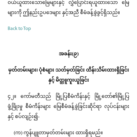
ဝယ်ယူထားသောမြေများနှင့် လွှဲပြောင်းရယူထားသော မြေ
များကို ဤနည်းဥပဒေများ နှင့်အညီ စီမံခန့်ခွဲခွင့်ရှိသည်။
Back to Top
အခန်း(၉)
မှတ်တမ်းများ၊ ပုံစံများ သတ်မှတ်ခြင်း ထိန်းသိမ်းထားရှိခြင်း
နှင့် မိတ္တူကူးယူခြင်း
၄၂။ ကော်မတီသည် မြို့ပြစီမံကိန်းနှင့် မြို့တော်၏မြို့ပြ
ဖွံ့ဖြိုးမှု စီမံကိန်းများ မြေစီမံခန့်ခွဲခြင်းဆိုင်ရာ လုပ်ငန်းများ
နှင့် စပ်လျဉ်း၍-
(က) ကွန်ပျူတာမှတ်တမ်းများ ထားရှိရမည်။