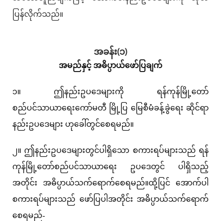
ပြန်လိုက်သည်။
အခန်း(၁)
အမည်နှင့် အဓိပ္ပာယ်ဖော်ပြချက်
၁။ ဤနည်းဥပဒေများကို ရန်ကုန်မြို့တော်
စည်ပင်သာယာရေးကော်မတီ မြို့ပြ မြေစီမံခန့်ခွဲရေး ဆိုင်ရာ
နည်းဥပဒေများ ဟုခေါ်တွင်စေရမည်။
၂။ ဤနည်းဥပဒေများတွင်ပါရှိသော စကားရပ်များသည် ရန်
ကုန်မြို့တော်စည်ပင်သာယာရေး ဥပဒေတွင် ပါရှိသည့်
အတိုင်း အဓိပ္ပာယ်သက်ရောက်စေရမည်။ထို့ပြင် အောက်ပါ
စကားရပ်များသည် ဖော်ပြပါအတိုင်း အဓိပ္ပာယ်သက်ရောက်
စေရမည်-