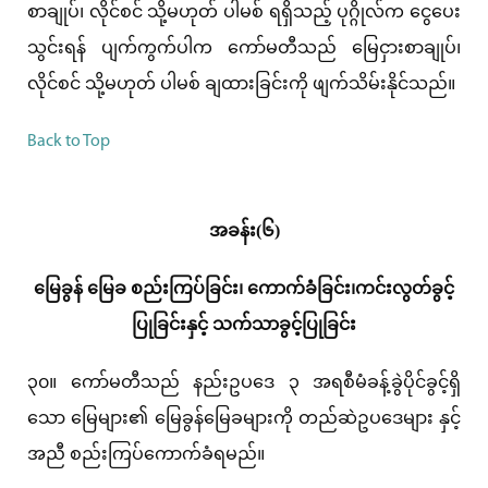
စာချုပ်၊ လိုင်စင် သို့မဟုတ် ပါမစ် ရရှိသည့် ပုဂ္ဂိုလ်က ငွေပေး
သွင်းရန် ပျက်ကွက်ပါက ကော်မတီသည် မြေငှားစာချုပ်၊
လိုင်စင် သို့မဟုတ် ပါမစ် ချထားခြင်းကို ဖျက်သိမ်းနိုင်သည်။
Back to Top
အခန်း(၆)
မြေခွန် မြေခ စည်းကြပ်ခြင်း၊ ကောက်ခံခြင်း၊ကင်းလွတ်ခွင့်
ပြုခြင်းနှင့် သက်သာခွင့်ပြုခြင်း
၃၀။ ကော်မတီသည် နည်းဥပဒေ ၃ အရစီမံခန့်ခွဲပိုင်ခွင့်ရှိ
သော မြေများ၏ မြေခွန်မြေခများကို တည်ဆဲဥပဒေများ နှင့်
အညီ စည်းကြပ်ကောက်ခံရမည်။