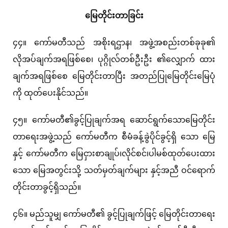
မြေတိုင်းတာခြင်း
၄၄။ ကော်မတီသည် အစိုးရဌာန၊ အဖွဲ့အစည်းတစ်ခုခု၏
လိုအပ်ချက်အရဖြစ်စေ၊ ပုဂ္ဂိုလ်တစ်ဦးဦး ၏လျှောက် ထား
ချက်အရဖြစ်စေ မြေတိုင်းတာပြီး အတည်ပြုမြေတိုင်းမြေပုံ
ကို ထုတ်ပေးနိုင်သည်။
၄၅။ ကော်မတီ၏ခွင့်ပြုချက်အရ ဆောင်ရွက်သောမြေတိုင်း
တာရေးအဖွဲ့သည် ကော်မတီက စီမံခန့်ခွဲပိုင်ခွင့်ရှိ သော မြေ
နှင့် ကော်မတီက မြေငှားစာချုပ်၊လိုင်စင်၊ပါမစ်ထုတ်ပေးထား
သော မြေအတွင်းသို့ သတ်မှတ်ချက်များ နှင့်အညီ ဝင်ရောက်
တိုင်းတာခွင့်ရှိသည်။
၄၆။ မည်သူမျှ ကော်မတီ၏ ခွင့်ပြုချက်ဖြင့် မြေတိုင်းတာရေး