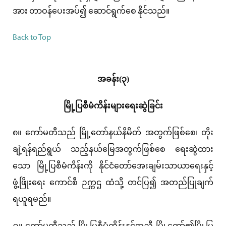
အား တာဝန်ပေးအပ်၍ ဆောင်ရွက်စေ နိုင်သည်။
Back to Top
အခန်း(၃)
မြို့ပြစီမံကိန်းများရေးဆွဲခြင်း
၈။ ကော်မတီသည် မြို့တော်နယ်နိမိတ် အတွက်ဖြစ်စေ၊ တိုး
ချဲ့ရန်ရည်ရွယ် သည့်နယ်မြေအတွက်ဖြစ်စေ ရေးဆွဲထား
သော မြို့ပြစီမံကိန်းကို နိုင်ငံတော်အေးချမ်းသာယာရေးနှင့်
ဖွံ့ဖြိုးရေး ကောင်စီ ဉက္ကဌ ထံသို့ တင်ပြ၍ အတည်ပြုချက်
ရယူရမည်။
၉။ ကော်မတီသည် မြို့ပြစီမံကိန်းနှင့်အညီ မြို့တော်၏မြို့ပြ