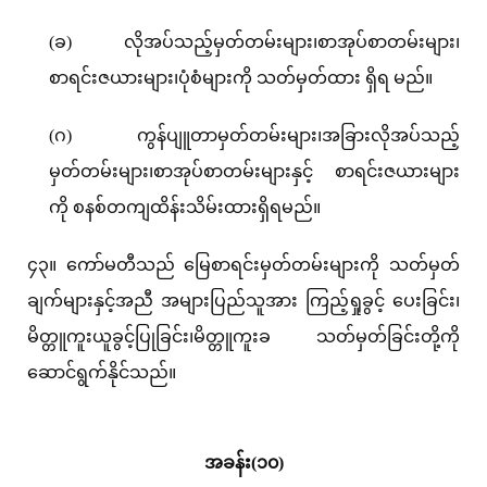
(ခ) လိုအပ်သည့်မှတ်တမ်းများ၊စာအုပ်စာတမ်းများ၊
စာရင်းဇယားများ၊ပုံစံများကို သတ်မှတ်ထား ရှိရ မည်။
(ဂ) ကွန်ပျူတာမှတ်တမ်းများ၊အခြားလိုအပ်သည့်
မှတ်တမ်းများ၊စာအုပ်စာတမ်းများနှင့် စာရင်းဇယားများ
ကို စနစ်တကျထိန်းသိမ်းထားရှိရမည်။
၄၃။ ကော်မတီသည် မြေစာရင်းမှတ်တမ်းများကို သတ်မှတ်
ချက်များနှင့်အညီ အများပြည်သူအား ကြည့်ရှုခွင့် ပေးခြင်း၊
မိတ္တူကူးယူခွင့်ပြုခြင်း၊မိတ္တူကူးခ သတ်မှတ်ခြင်းတို့ကို
ဆောင်ရွက်နိုင်သည်။
အခန်း(၁၀)