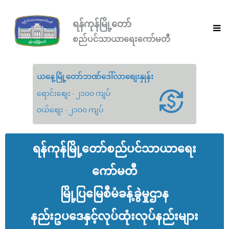
ရန်ကုန်မြို့တော်
စည်ပင်သာယာရေးကော်မတီ
ယနေ့မြို့တော်ဘဏ်ဒေါ်လာစျေးနှုန်း
ရောင်းစျေး - ၂၁၀၀ ကျပ်
ဝယ်စျေး - ၂၁၀၀ ကျပ်
ရန်ကုန်မြို့တော်စည်ပင်သာယာရေး
ကော်မတီ
မြို့ပြမြေစီမံခန့်ခွဲမှုဌာန
နည်းဥပဒေနှင့်လုပ်ထုံးလုပ်နည်းများ