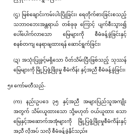
(ဌ) မြစ်ချောင်းကမ်းပါးပြိုခြင်း၊ ရေတိုက်စားခြင်းစသည့်
သဘာဝဘေးအန္တရာယ် တစ်ခုခု ကြောင့် ပျက်စီးသွား၍
ပေါ်ပေါက်လာသော မြေများကို စီမံခန့်ခွဲခြင်းနှင့်
စနစ်တကျ နေရာချထားရန် ဆောင်ရွက်ခြင်း၊
(ဍ) အသုံးပြုခွင့်မရှိသော ပိတ်သိမ်းပြီးဖြစ်သည့် သုဿန်
မြေများကို မြို့ပြဖွံ့ဖြိုးမှု စီမံကိန်း နှင့်အညီ စီမံခန့်ခွဲခြင်း၊
၅။ ကော်မတီသည်-
(က) နည်းဥပဒေ ၃၅ နှင့်အညီ အများပြည်သူအကျိုး
အတွက် သိမ်းယူထားသော သို့မဟုတ် ဝယ်ယူထား သော
မြေနှင့်အဆောက်အအုံများကို မြို့ပြဖွံ့ဖြိုးမှုစီမံကိန်းနှင့်
အညီ လိုအပ် သလို စီမံခန့်ခွဲနိုင်သည်။