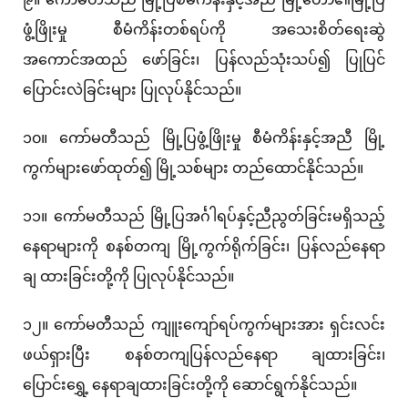
ဖွံ့ဖြိုးမှု စီမံကိန်းတစ်ရပ်ကို အသေးစိတ်ရေးဆွဲ
အကောင်အထည် ဖော်ခြင်း၊ ပြန်လည်သုံးသပ်၍ ပြုပြင်
ပြောင်းလဲခြင်းများ ပြုလုပ်နိုင်သည်။
၁၀။ ကော်မတီသည် မြို့ပြဖွံ့ဖြိုးမှု စီမံကိန်းနှင့်အညီ မြို့
ကွက်များဖော်ထုတ်၍ မြို့သစ်များ တည်ထောင်နိုင်သည်။
၁၁။ ကော်မတီသည် မြို့ပြအင်္ဂါရပ်နှင့်ညီညွတ်ခြင်းမရှိသည့်
နေရာများကို စနစ်တကျ မြို့ကွက်ရိုက်ခြင်း၊ ပြန်လည်နေရာ
ချ ထားခြင်းတို့ကို ပြုလုပ်နိုင်သည်။
၁၂။ ကော်မတီသည် ကျူးကျော်ရပ်ကွက်များအား ရှင်းလင်း
ဖယ်ရှားပြီး စနစ်တကျပြန်လည်နေရာ ချထားခြင်း၊
ပြောင်းရွှေ့ နေရာချထားခြင်းတို့ကို ဆောင်ရွက်နိုင်သည်။