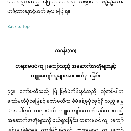
ဆောင်ရွက်သည့် မြေတိုင်းတာရေး အဖွဲ့၀င် တစ်ဦးဦးအား
ဟန့်တားနှောင့်ယှက်ခြင်း မပြုရ။
Back to Top
အခန်း(၁၁)
တရားမ၀င် ကျူးကျော်သည့် အဆောက်အအုံများနှင့်
ကျူးကျော်သူများအား ဖယ်ရှားခြင်း
၄၇။ ကော်မတီသည် မြို့ပြစီမံကိန်းနှင့်အညီ လိုအပ်ပါက
ကော်မတီပိုင်မြေနှင့် ကော်မတီက စီမံခန့်ခွဲပိုင်ခွင့်ရှိ သည့် မြေ
များပေါ်တွင် တရားမဝင် ကျူးကျော်ဆောက်လုပ်ထားသည့်
အဆောက်အအုံများကို ဖယ်ရှားခြင်း၊ တရားမဝင် ကျူးကျော်
ခြင်းမပြုနိုင်ရန် တားမြစ်ခြင်းနှင့် တရားမဝင် ကျူးကျော်