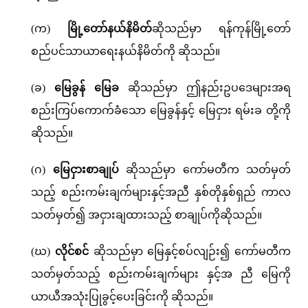
(က)
မြို့တော်နယ်နိမိတ်
ဆိုသည်မှာ ရန်ကုန်မြို့တော်
စည်ပင်သာယာရေးနယ်နိမိတ်ကို ဆိုသည်။
(ခ)
မြေခွန် မြေခ
ဆိုသည်မှာ ဤနည်းဥပဒေများအရ
စည်းကြပ်ကောက်ခံသော မြေခွန်နှင့် မြေငှား ရမ်းခ တို့ကို
ဆိုသည်။
(ဂ)
မြေငှားစာချုပ်
ဆိုသည်မှာ ကော်မတီက သတ်မှတ်
သည့် စည်းကမ်းချက်များနှင့်အညီ နှစ်တိုနှစ်ရှည် ကာလ
သတ်မှတ်၍ အငှားချထားသည့် စာချုပ်ကိုဆိုသည်။
(ဃ)
လိုင်စင်
ဆိုသည်မှာ မြေနှင့်စပ်လျဉ်း၍ ကော်မတီက
သတ်မှတ်သည့် စည်းကမ်းချက်များ နှင့်အ ညီ မြေကို
ယာယီအသုံးပြုခွင့်ပေးခြင်းကို ဆိုသည်။