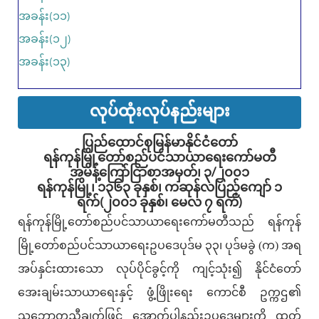
အခန်း(၁၁)
အခန်း(၁၂)
အခန်း(၁၃)
လုပ်ထုံးလုပ်နည်းများ
ပြည်ထောင်စုမြန်မာနိုင်ငံတော်
ရန်ကုန်မြို့တော်စည်ပင်သာယာရေးကော်မတီ
အမိန့်ကြော်ငြာစာအမှတ်၊ ၃/၂၀၀၁
ရန်ကုန်မြို့၊ ၁၃၆၃ ခုနှစ်၊ ကဆုန်လပြည့်ကျော် ၁
ရက်(၂၀၀၁ ခုနှစ်၊ မေလ ၇ ရက်)
ရန်ကုန်မြို့တော်စည်ပင်သာယာရေးကော်မတီသည် ရန်ကုန်
မြို့တော်စည်ပင်သာယာရေးဥပဒေပုဒ်မ ၃၃၊ ပုဒ်မခွဲ (က) အရ
အပ်နှင်းထားသော လုပ်ပိုင်ခွင့်ကို ကျင့်သုံး၍ နိုင်ငံတော်
အေးချမ်းသာယာရေးနှင့် ဖွံ့ဖြိုးရေး ကောင်စီ ဥက္ကဌ၏
သဘောတူညီချက်ဖြင့် အောက်ပါနည်းဥပဒေများကို ထုတ်