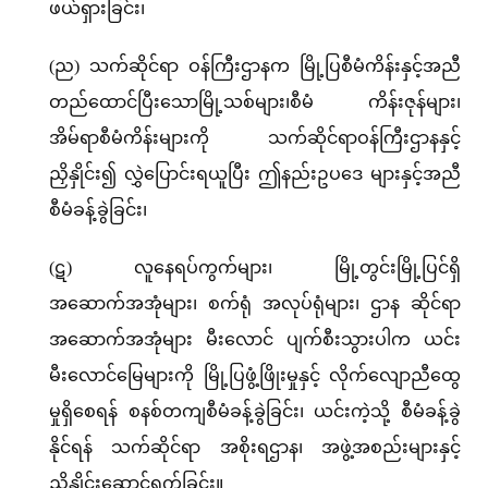
ဖယ်ရှားခြင်း၊
(ည) သက်ဆိုင်ရာ ဝန်ကြီးဌာနက မြို့ပြစီမံကိန်းနှင့်အညီ
တည်ထောင်ပြီးသောမြို့သစ်များ၊စီမံ ကိန်းဇုန်များ၊
အိမ်ရာစီမံကိန်းများကို သက်ဆိုင်ရာဝန်ကြီးဌာနနှင့်
ညှိနှိုင်း၍ လွှဲပြောင်းရယူပြီး ဤနည်းဥပဒေ များနှင့်အညီ
စီမံခန့်ခွဲခြင်း၊
(ဋ) လူနေရပ်ကွက်များ၊ မြို့တွင်းမြို့ပြင်ရှိ
အဆောက်အအုံများ၊ စက်ရုံ အလုပ်ရုံများ၊ ဌာန ဆိုင်ရာ
အဆောက်အအုံများ မီးလောင် ပျက်စီးသွားပါက ယင်း
မီးလောင်မြေများကို မြို့ပြဖွံ့ဖြိုးမှုနှင့် လိုက်လျောညီထွေ
မှုရှိစေရန် စနစ်တကျစီမံခန့်ခွဲခြင်း၊ ယင်းကဲ့သို့ စီမံခန့်ခွဲ
နိုင်ရန် သက်ဆိုင်ရာ အစိုးရဌာန၊ အဖွဲ့အစည်းများနှင့်
ညှိနှိုင်းဆောင်ရွက်ခြင်း။