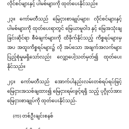
လိုင်စင်များနှင့် ပါမစ်များကို ထုတ်ပေးနိုင်သည်။
၂၃။ ကော်မတီသည် မြေငှားစာချုပ်များ၊ လိုင်စင်များနှင့်
ပါမစ်များကို ထုတ်ပေးရာတွင် မြေယာမူဝါဒ နှင့် မြေအသုံးချ
ခြင်းဆိုင်ရာ စီမံချက်များကို ထိခိုက်နိုင်သည့် ကိစ္စရပ်များမှ
အပ အထူးကိစ္စရပ်များ၌ လို အပ်သော အချက်အလက်များ
ပြည့်စုံမှုမရှိသော်လည်း လျှော့ပေါ့သတ်မှတ်၍ ထုတ်ပေး
နိုင်သည်။
၂၄။ ကော်မတီသည် အောက်ပါနည်းလမ်းတစ်ရပ်ရပ်ဖြင့်
မြေငှားအသစ်ချထား၍ မြေငှားရမ်းခွင့်ရရှိ သည့် ပုဂ္ဂိုလ်အား
မြေငှားစာချုပ်ကို ထုတ်ပေးနိုင်သည်-
(က) တစ်ဦးချင်းစနစ်