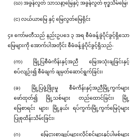
(ဃ) အခွန်လွတ် သာသနာ့မြေနှင့် အခွန်လွတ် ဗုဒ္ဓသိမ်မြေ၊
(င) လယ်ယာမြေ နှင့် မြေလွတ်မြေရိုင်း
၄။ ကော်မတီသည် နည်းဥပဒေ ၃ အရ စီမံခန့်ခွဲပိုင်ခွင့်ရှိသော
မြေများကို အောက်ပါအတိုင်း စီမံခန့်ခွဲပိုင်ခွင့်ရှိသည်-
(က) မြို့ပြစီမံကိန်းနှင့်အညီ မြေအသုံးချခြင်းနှင့်
စပ်လျဉ်း၍ စီမံချက် ချမှတ်ဆောင်ရွက်ခြင်း၊
(ခ) မြို့ပြဖွံ့ဖြိုးမှု စီမံကိန်းနှင့်အညီမြို့ကွက်များ
ဖော်ထုတ်၍ မြို့သစ်များ တည်ထောင်ခြင်း၊ မြို့
မြေစာရင်း များ၊ မြို့နယ်၊ ရပ်ကွက်၊မြို့ကွက်မြေပုံများ
ပြုစုထိန်းသိမ်းခြင်း၊
(ဂ) မြေငှားစာချုပ်များ၊လိုင်စင်များနှင့်ပါမစ်များ