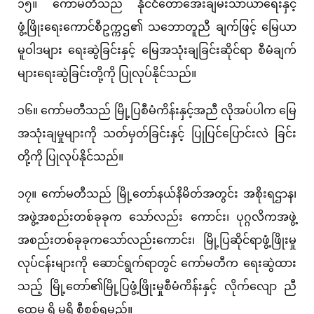
၁၅။ ကော်မတီသည် နိုင်ငံတော်အေးချမ်းသာယာရေးနှင့်
ဖွံ့ဖြိုးရေးကောင်စီဥက္ကဌ၏ သဘောတူညီ ချက်ဖြင့် မြေယာ
မူဝါဒများ ရေးဆွဲခြင်းနှင့် မြေအသုံးချခြင်းဆိုင်ရာ စီမံချက်
များရေးဆွဲခြင်းတို့ကို ပြုလုပ်နိုင်သည်။
၁၆။ ကော်မတီသည် မြို့ပြစီမံကိန်းနှင့်အညီ လိုအပ်ပါက မြေ
အသုံးချမှုများကို သတ်မှတ်ခြင်းနှင့် ပြုပြင်ပြောင်းလဲ ခြင်း
တို့ကို ပြုလုပ်နိုင်သည်။
၁၇။ ကော်မတီသည် မြို့တော်နယ်နိမိတ်အတွင်း အစိုးရဌာန၊
အဖွဲ့အစည်းတစ်ခုခုက သော်လည်း ကောင်း၊ ပုဂ္ဂလိကအဖွဲ့
အစည်းတစ်ခုခုကသော်လည်းကောင်း၊ မြို့ပြဆိုင်ရာဖွံ့ဖြိုးမှု
လုပ်ငန်းများကို ဆောင်ရွက်ရာတွင် ကော်မတီက ရေးဆွဲထား
သည့် မြို့တော်၏မြို့ပြဖွံ့ဖြိုးမှုစီမံကိန်းနှင့် လိုက်လျော ညီ
ထွေမှု ရှိ မရှိ စီစစ်ရမည်။