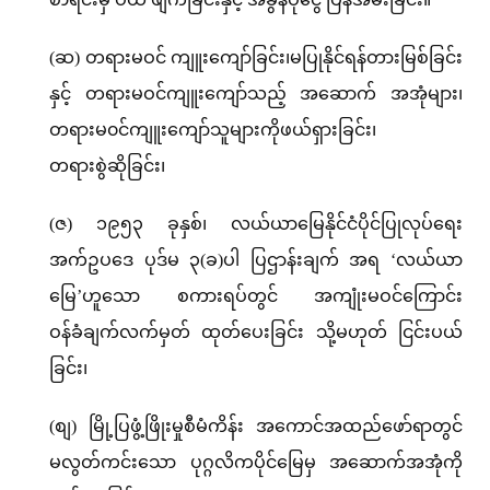
(ဆ) တရားမဝင် ကျူးကျော်ခြင်း၊မပြုနိုင်ရန်တားမြစ်ခြင်း
နှင့် တရားမဝင်ကျူးကျော်သည့် အဆောက် အအုံများ၊
တရားမ၀င်ကျူးကျော်သူများကိုဖယ်ရှားခြင်း၊
တရားစွဲဆိုခြင်း၊
(ဇ) ၁၉၅၃ ခုနှစ်၊ လယ်ယာမြေနိုင်ငံပိုင်ပြုလုပ်ရေး
အက်ဥပဒေ ပုဒ်မ ၃(ခ)ပါ ပြဌာန်းချက် အရ ‘လယ်ယာ
မြေ’ဟူသော စကားရပ်တွင် အကျုံးမဝင်ကြောင်း
ဝန်ခံချက်လက်မှတ် ထုတ်ပေးခြင်း သို့မဟုတ် ငြင်းပယ်
ခြင်း၊
(စျ) မြို့ပြဖွံ့ဖြိုးမှုစီမံကိန်း အကောင်အထည်ဖော်ရာတွင်
မလွတ်ကင်းသော ပုဂ္ဂလိကပိုင်မြေမှ အဆောက်အအုံကို