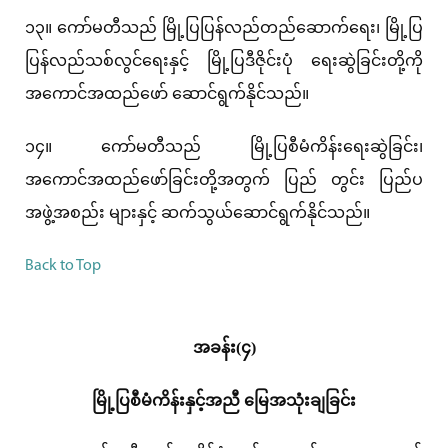
၁၃။ ကော်မတီသည် မြို့ပြပြန်လည်တည်ဆောက်ရေး၊ မြို့ပြ
ပြန်လည်သစ်လွင်ရေးနှင့် မြို့ပြဒီဇိုင်းပုံ ရေးဆွဲခြင်းတို့ကို
အကောင်အထည်ဖော် ဆောင်ရွက်နိုင်သည်။
၁၄။ ကော်မတီသည် မြို့ပြစီမံကိန်းရေးဆွဲခြင်း၊
အကောင်အထည်ဖော်ခြင်းတို့အတွက် ပြည် တွင်း ပြည်ပ
အဖွဲ့အစည်း များနှင့် ဆက်သွယ်ဆောင်ရွက်နိုင်သည်။
Back to Top
အခန်း(၄)
မြို့ပြစီမံကိန်းနှင့်အညီ မြေအသုံးချခြင်း