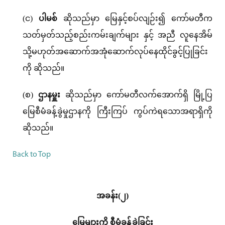
(င)
ပါမစ်
ဆိုသည်မှာ မြေနှင့်စပ်လျဉ်း၍ ကော်မတီက
သတ်မှတ်သည့်စည်းကမ်းချက်များ နှင့် အညီ လူနေအိမ်
သို့မဟုတ်အဆောက်အအုံဆောက်လုပ်နေထိုင်ခွင့်ပြုခြင်း
ကို ဆိုသည်။
(စ)
ဌာနမှူး
ဆိုသည်မှာ ကော်မတီလက်အောက်ရှိ မြို့ပြ
မြေစီမံခန့်ခွဲမှုဌာနကို ကြီးကြပ် ကွပ်ကဲရသောအရာရှိကို
ဆိုသည်။
Back to Top
အခန်း(၂)
မြေများကို စီမံခန့်ခွဲခြင်း