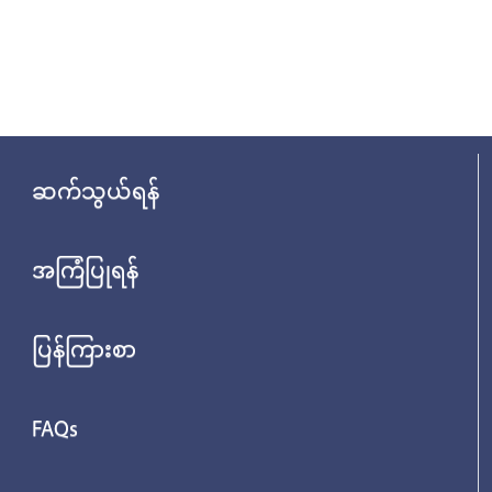
ဆက်သွယ်ရန်
အကြံပြုရန်
ပြန်ကြားစာ
FAQs