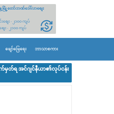
့မြို့တော်ဘဏ်ဒေါ်လာစျေး
်းစျေး - ၂၁၀၀ ကျပ်
စျေး - ၂၁၀၀ ကျပ်
ဖျော်ဖြေရေး
ဘာသာစကား
လက်မှတ်ရ အင်ဂျင်နီယာ၏လုပ်ငန်း