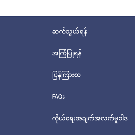
ဆက်သွယ်ရန်
အကြံပြုရန်
ပြန်ကြားစာ
FAQs
ကိုယ်ရေးအချက်အလက်မူဝါဒ