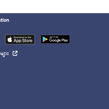
ation
ုများ