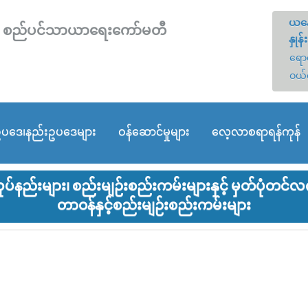
ယနေ
တော် စည်ပင်သာယာရေးကော်မတီ
နှုန်း
ရောင
ဝယ်
ပဒေ၊နည်းဥပဒေများ
ဝန်ဆောင်မှုများ
လေ့လာစရာရန်ကုန်
်နည်းများ၊ စည်းမျဉ်းစည်းကမ်းများနှင့် မှတ်ပုံတင်
တာဝန်နှင့်စည်းမျဉ်းစည်းကမ်းများ