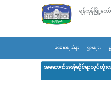
ရန်ကုန်မြို့
ပင်မစာမျက်နှာ
ဌာနများ
ဥ
အဆောက်အအုံဆိုင်ရာလုပ်ထုံးလုပ