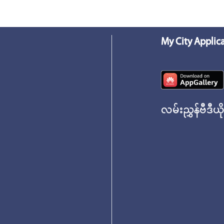
My City Applic
လမ်းညွှန်ဗီဒီယိ