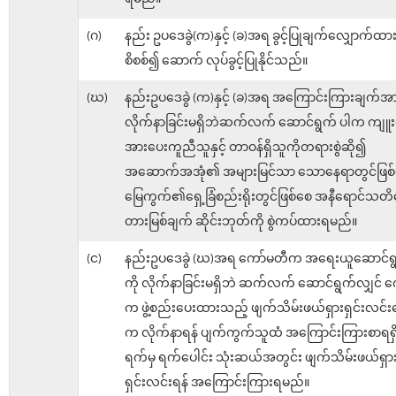
(ဂ)
နည်း ဥပဒေခွဲ(က)နှင့် (ခ)အရ ခွင့်ပြုချက်လျှောက်
စိစစ်၍ ဆောက် လုပ်ခွင့်ပြုနိုင်သည်။
(ဃ)
နည်းဥပဒေခွဲ (က)နှင့် (ခ)အရ အကြောင်းကြားချက်အ
လိုက်နာခြင်းမရှိဘဲဆက်လက် ဆောင်ရွက် ပါက ကျူး
အားပေးကူညီသူနှင့် တာဝန်ရှိသူကိုတရားစွဲဆို၍
အဆောက်အအုံ၏ အများမြင်သာ သောနေရာတွင်ဖြစ်
မြေကွက်၏ရှေ့ခြံစည်းရိုးတွင်ဖြစ်စေ အနီရောင်သတိ
တားမြစ်ချက် ဆိုင်းဘုတ်ကို စွဲကပ်ထားရမည်။
(င)
နည်းဥပဒေခွဲ (ဃ)အရ ကော်မတီက အရေးယူဆောင်
ကို လိုက်နာခြင်းမရှိဘဲ ဆက်လက် ဆောင်ရွက်လျှင် 
က ဖွဲ့စည်းပေးထားသည့် ဖျက်သိမ်းဖယ်ရှားရှင်းလင်းရ
က လိုက်နာရန် ပျက်ကွက်သူထံ အကြောင်းကြားစာရရှ
ရက်မှ ရက်ပေါင်း သုံးဆယ်အတွင်း ဖျက်သိမ်းဖယ်ရှာ
ရှင်းလင်းရန် အကြောင်းကြားရမည်။