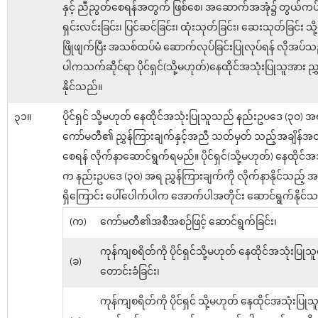
နှင့် ညီညွတ်စေရန်အတွက် ဖြစ်စေ၊ အဆောက်အအုံ၌ တွယ်ကပ
ရှင်းလင်းခြင်း၊ ပြင်ဆင်ခြင်း၊ ထုံးသုတ်ခြင်း၊ ဆေးသုတ်ခြင်း သိ
ဖြိုဖျက်ပြီး အသစ်ထပ်မံ ဆောက်လုပ်ခြင်းပြုလုပ်ရန် လိုအပ
ပါကသက်ဆိုင်ရာ ပိုင်ရှင်(သို့မဟုတ်)နေထိုင်အသုံးပြုသူအား ညွ
နိုင်သည်။
၃၁။
ပိုင်ရှင် သို့မဟုတ် နေထိုင်အသုံးပြုသူသည် နည်းဥပဒေ (၃၀) 
ကော်မတီ၏ ညွှန်ကြားချက်နှင့်အညီ သတ်မှတ် သည့်အချိန်အတွင်
စေရန် လိုက်နာဆောင်ရွက်ရမည်။ ပိုင်ရှင်(သို့မဟုတ်) နေထိုင်အ
က နည်းဥပဒေ (၃ဝ) အရ ညွှန်ကြားချက်ကို လိုက်နာနိုင်သည့်
ရှိကြောင်း ပေါ်ပေါက်ပါက အောက်ပါအတိုင်း ဆောင်ရွက်နိုင်သ
(က)
ကော်မတီ၏အစီအစဉ်ဖြင့် ဆောင်ရွက်ခြင်း၊
ကုန်ကျစရိတ်ကို ပိုင်ရှင်သို့မဟုတ် နေထိုင်အသုံးပြုသူ
(ခ)
တောင်းခံခြင်း၊
ကုန်ကျစရိတ်ကို ပိုင်ရှင် သို့မဟုတ် နေထိုင်အသုံးပြု