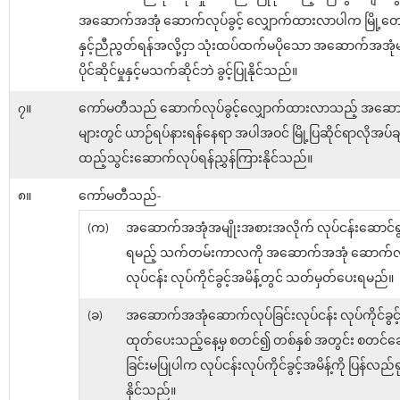
အဆောက်အအုံ ဆောက်လုပ်ခွင့် လျှောက်ထားလာပါက မြို့တော်
နှင့်ညီညွတ်ရန်အလို့ငှာ သုံးထပ်ထက်မပိုသော အဆောက်အအုံမျ
ပိုင်ဆိုင်မှုနှင့်မသက်ဆိုင်ဘဲ ခွင့်ပြုနိုင်သည်။
၇။
ကော်မတီသည် ဆောက်လုပ်ခွင့်လျှောက်ထားလာသည့် အဆေ
များတွင် ယာဉ်ရပ်နားရန်နေရာ အပါအဝင် မြို့ပြဆိုင်ရာလိုအပ်ခ
ထည့်သွင်းဆောက်လုပ်ရန်ညွှန်ကြားနိုင်သည်။
၈။
ကော်မတီသည်-
(က)
အဆောက်အအုံအမျိုးအစားအလိုက် လုပ်ငန်းဆောင်ရွက
ရမည့် သက်တမ်းကာလကို အဆောက်အအုံ ဆောက်လုပ
လုပ်ငန်း လုပ်ကိုင်ခွင့်အမိန့်တွင် သတ်မှတ်ပေးရမည်။
(ခ)
အဆောက်အအုံဆောက်လုပ်ခြင်းလုပ်ငန်း လုပ်ကိုင်ခွင့် 
ထုတ်ပေးသည့်နေ့မှ စတင်၍ တစ်နှစ် အတွင်း စတင်ဆ
ခြင်းမပြုပါက လုပ်ငန်းလုပ်ကိုင်ခွင့်အမိန့်ကို ပြန်လည်ရ
နိုင်သည်။