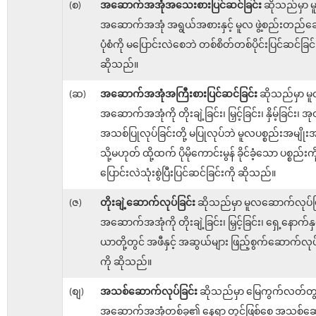
(စ)
အဆောက်အအုံအသေးစားပြင်ဆင်ခြင်း
ဆိုသည်မှာ 
အဆောက်အအုံ အရွယ်အစားနှင့် မူလ ဖွဲ့စည်းတည်ဆေ
ပုံစံကို မပြောင်းလဲစေဘဲ တစ်စိတ်တစ်ပိုင်းပြင်ဆင်ခြင်
ဆိုသည်။
(ဆ)
အဆောက်အအုံအကြီးစားပြင်ဆင်ခြင်း
ဆိုသည်မှာ မ
အဆောက်အအုံကို တိုးချဲ့ခြင်း၊ မြှင့်ခြင်း၊ နှိမ့်ခြင်း၊ အု
အသစ်ပြုလုပ်ခြင်းတို့ မပြုလုပ်ဘဲ မူလပစ္စည်းအမျိုး
သို့မဟုတ် ထို့ထက် ပိုမိုကောင်းမွန် ခိုင်ခံ့သော ပစ္စည်းကိ
ပြောင်းလဲသုံးစွဲပြီးပြင်ဆင်ခြင်းကို ဆိုသည်။
(ဇ)
တိုးချဲ့ဆောက်လုပ်ခြင်း
ဆိုသည်မှာ မူလဆောက်လုပ်ပြ
အဆောက်အအုံကို တိုးချဲ့ခြင်း၊ မြှင့်ခြင်း၊ ရှေ့နောက်နှ
ယာတို့တွင် အဖီနှင့် အဆွယ်များ ဖြည့်စွက်ဆောက်လုပ်ခ
ကို ဆိုသည်။
(စျ)
အသစ်ဆောက်လုပ်ခြင်း
ဆိုသည်မှာ မြေကွက်လတ်တွင
အဆောက်အအုံတစ်ခု၏ နေရာ တွင်ဖြစ်စေ အသစ်ဆေ