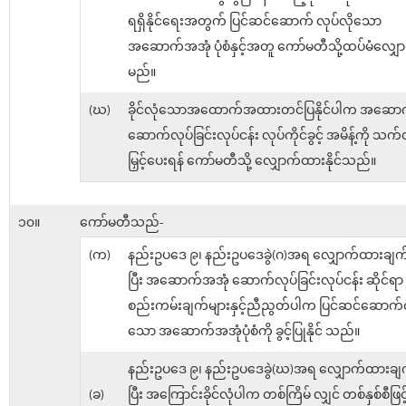
ရရှိနိုင်ရေးအတွက် ပြင်ဆင်ဆောက် လုပ်လို​သော
အဆောက်အအုံ ပုံစံနှင့်အတူ ကော်မတီသို့ထပ်မံလျှ
မည်။
(ဃ)
ခိုင်လုံသောအထောက်အထားတင်ပြနိုင်ပါက အဆော
ဆောက်လုပ်ခြင်းလုပ်ငန်း လုပ်ကိုင်ခွင့် အမိန့်ကို သက်
မြှင့်ပေးရန် ကော်မတီသို့ လျှောက်ထားနိုင်သည်။
၁၀။
ကော်မတီသည်-
(က)
နည်းဥပဒေ ၉၊ နည်းဥပဒေခွဲ(ဂ)အရ လျှောက်ထားချက်က
ပြီး အဆောက်အအုံ ဆောက်လုပ်ခြင်းလုပ်ငန်း ဆိုင်ရာ
စည်းကမ်းချက်များနှင့်ညီညွတ်ပါက ပြင်ဆင်ဆောက်လ
သော အဆောက်အအုံပုံစံကို ခွင့်ပြုနိုင် သည်။
နည်းဥပဒေ ၉၊ နည်းဥပဒေခွဲ(ဃ)အရ လျှောက်ထားချက်
(ခ)
ပြီး အကြောင်းခိုင်လုံပါက တစ်ကြိမ် လျှင် တစ်နှစ်စီဖြင်