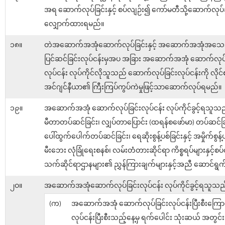
အရ ဆောက်လုပ်ခြင်းနှင့် စပ်လျဉ်း၍ ကော်မတီသို့ဆောက်လုပ်ခွ
လျှောက်ထားရမည်။
၁၈။
တဲအဆောက်အအုံဆောက်လုပ်ခြင်းနှင့် အဆောက်အအုံအသေ
ပြင်ဆင်ခြင်းလုပ်ငန်းမှအပ အခြား အဆောက်အအုံ ဆောက်လုပ်
လုပ်ငန်း လုပ်ကိုင်လိုသူသည် ဆောက်လုပ်ခြင်းလုပ်ငန်းကို လိုင်
အင်ဂျင်နီယာ၏ ကြီးကြပ်ကွပ်ကဲမှုဖြင့်သာဆောက်လုပ်ရမည်။
၁၉။
အဆောက်အအုံ ဆောက်လုပ်ခြင်းလုပ်ငန်း လုပ်ကိုင်ခွင့်ရသူသည်
မီတာတပ်ဆင်ခြင်း၊ လျှပ်တာပြောင်း (ထရန်စဖော်မာ) တပ်ဆင်ခ
ပေါ်ထွက်ပေါက်တပ်ဆင်ခြင်း၊ ရေဆိုးစွန့်ပစ်ခြင်းနှင့် အမှိုက်စွန့်
မီးဘေး လုံခြုံရေးစနစ်၊ လမ်းတံတားဆိုင်ရာ ကိစ္စရပ်များနှင့်စ
သက်ဆိုင်ရာဌာနများ၏ ညွှန်ကြားချက်များနှင့်အညီ ဆောင်ရွ
၂ဝ။
အဆောက်အအုံဆောက်လုပ်ခြင်းလုပ်ငန်း လုပ်ကိုင်ခွင့်ရသူသည
(က)
အဆောက်အအုံ ဆောက်လုပ်ခြင်းလုပ်ငန်းပြီးစီးကြောင
လုပ်ငန်းပြီးစီးသည့်နေ့မှ ရက်ပေါင်း သုံးဆယ် အတွင်း