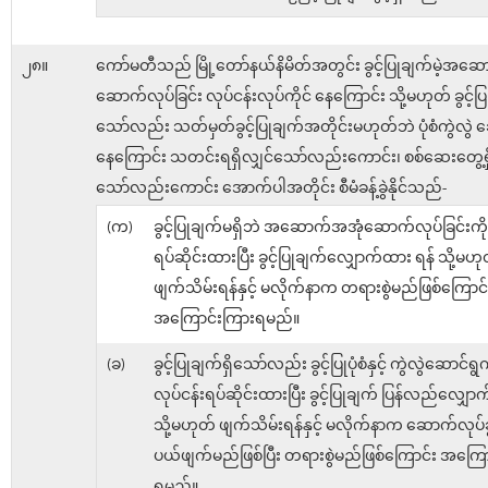
၂၈။
ကော်မတီသည် မြို့တော်နယ်နိမိတ်အတွင်း ခွင့်ပြုချက်မဲ့အဆ
ဆောက်လုပ်ခြင်း လုပ်ငန်းလုပ်ကိုင် နေကြောင်း သို့မဟုတ် ခွင့်ပြ
သော်လည်း သတ်မှတ်ခွင့်ပြုချက်အတိုင်းမဟုတ်ဘဲ ပုံစံကွဲလွဲ
နေကြောင်း သတင်းရရှိလျှင်သော်လည်းကောင်း၊ စစ်ဆေးတွေ့ရှ
သော်လည်းကောင်း အောက်ပါအတိုင်း စီမံခန့်ခွဲနိုင်သည်-
(က)
ခွင့်ပြုချက်မရှိဘဲ အဆောက်အအုံဆောက်လုပ်ခြင်းကို 
ရပ်ဆိုင်းထားပြီး ခွင့်ပြုချက်လျှောက်ထား ရန် သို့မဟု
ဖျက်သိမ်းရန်နှင့် မလိုက်နာက တရားစွဲမည်ဖြစ်ကြောင်
အကြောင်းကြားရမည်။
(ခ)
ခွင့်ပြုချက်ရှိသော်လည်း ခွင့်ပြုပုံစံနှင့် ကွဲလွဲဆောင်ရွ
လုပ်ငန်းရပ်ဆိုင်းထားပြီး ခွင့်ပြုချက် ပြန်လည်လျှေ
သို့မဟုတ် ဖျက်သိမ်းရန်နှင့် မလိုက်နာက ဆောက်လုပ်ခွ
ပယ်ဖျက်မည်ဖြစ်ပြီး တရားစွဲမည်ဖြစ်ကြောင်း အကြေ
ရမည်။