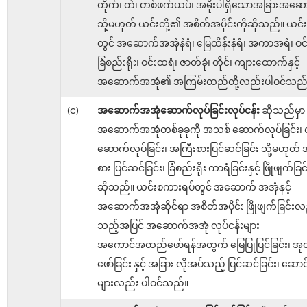
တိုက်၊ တဲ၊ တစ်ဖက်ယပ်၊ အမိုးပါရှိသောအခြားအဆ
သို့မဟုတ် ယင်းတို့၏ အစိတ်အပိုင်းကိုဆိုသည်။ ယင
တွင် အဆောက်အအုံနံရံ၊ မြေထိန်းနံရံ၊ အကာအရံ၊ ဝင်
ခြံစည်းရိုး၊ ဝင်းထရံ၊ ဇာတ်ခုံ၊ တိုင်၊ ကျားထောက်နှင့်
အဆောက်အအုံ၏ အကြမ်းထည်တို့လည်းပါဝင်သည်
(င)
အဆောက်အအုံဆောက်လုပ်ခြင်းလုပ်ငန်း
ဆိုသည်မှာ
အဆောက်အအုံတစ်ခုခုကို အသစ် ဆောက်လုပ်ခြင်း၊ တို
ဆောက်လုပ်ခြင်း၊ အကြီးစားပြင်ဆင်ခြင်း သို့မဟုတ
စား ပြင်ဆင်ခြင်း၊ ခြံစည်းရိုး ကာရံခြင်းနှင့် ဖြိုဖျက်ခြင
ဆိုသည်။ ယင်းစကားရပ်တွင် အဆောက် အအုံနှင့်
အဆောက်အအုံဆိုင်ရာ အစိတ်အပိုင်း ဖြိုဖျက်ခြင်းလ
သည့်အပြင် အဆောက်အအုံ လုပ်ငန်းများ
အကောင်အထည်ဖော်ရန်အတွက် မြေပြုပြင်ခြင်း၊ အုတ
ဖော်ခြင်း နှင့် အခြား လိုအပ်သည့် ပြင်ဆင်ခြင်း၊ ဆောင
များလည်း ပါဝင်သည်။