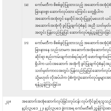
(ခ)
ကော်မတီက စိစစ်ခွင့်ပြုထားသည့် အဆောက်အအုံပုံစံနှင
ခြားနားစွာ ဆောက်လုပ်ထား ကြောင်း တွေ့ရှိပါက
အဆောက်အအုံတွင် နေထိုင်အသုံးပြုခွင့်မပေးဘဲ ယင်
အဆောက်အအုံကို ခွင့်ပြုချက်ပုံစံနှင့် အညီ သတ်မ
အတွင်း ပြန်လည်ပြုပြင် ဆောက်လုပ်ရန်ညွှန်ကြားခြင်
(ဂ)
ကော်မတီက စိစစ်ခွင့်ပြုထားသည့် အဆောက်အအုံပုံစံနှင
ခြားနားနေ သည်သာမက အဆောက်အအုံဆောက်လုပ်ခ
ဆိုင်ရာ စည်းကမ်းချက်တစ်ရပ်ရပ်ကို ဖောက်ဖျက်ကြေ
ရှိပါက ယင်းအဆောက် အအုံကို ခွင်ပြုချက်ပုံစံနှင့်အ
သတ်မှတ်ကာလအတွင်း ပြန်လည်ပြုပြင်ဆောက်လုပ်ရ
သို့မဟုတ် လိုအပ်ပါက ပုံစံကွဲလွဲဆောက်လုပ်မှုများအား
ရန်ညွှန်ကြားခြင်း။
၂၃။
အဆောက်အအုံဆောက်လုပ်ခြင်းလုပ်ငန်း လုပ်ကိုင်ခွင့်ရသူသည
နည်းဥပဒေ ၂၂၊ နည်းဥပဒေ ခွဲ(ဂ)အရ ကော်မတီ၏ ညွှန်ကြားစာရရ