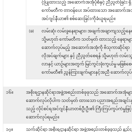
င့်ပြုထားသည့် အဆောက်အအုံပုံစံနှင့် ညီညွတ်ခြင်း ရှိ မရ
ကော်မတီက တာဝန်ပေး အပ်ထားသော အဆောက်အအ
အင်ဂျင်နီယာ၏ စစ်ဆေးခြင်းကိုခံယူရမည်။
(ခ)
လမ်းဆုံ၊ လမ်းခွနေရာများ၊ အချက်အချာကျသည့်နေရ
သို့မဟုတ် ကော်မတီက သတ်မှတ် ထားသည့် နေရာမျာ
ဆောက်လုပ်မည့် အဆောက်အအုံကို ဗိသုကာဆိုင်ရာ
လိုအပ်ချက်များ နှင့် ညီညွတ်စေရန် သို့မဟုတ် လမ်းသ
လာနှင့် ယာဉ်များအတွက် မြင်ကွင်းဖုံးကွယ်မှု မဖြစ်စေ
ကော်မတီ၏ ညွှန်ကြားချက်များနှင့်အညီ ဆောက်လုပ
၁၆။
အစိုးရဌာနဆိုင်ရာအဖွဲ့အစည်းတစ်ခုခုသည် အဆောက်အအုံမျာ
ဆောက်လုပ်လိုပါက သတ်မှတ် ထားသော ပညာအရည်အချင်းနှင့်ပ
သည့် လိုင်စင်ရအင်ဂျင်နီယာတစ်ဦးဦး၏ ကြီးကြပ်ကွပ်ကဲမှုဖြင့်
ဆောက်လုပ်ရမည်။
၁၇။
သက်ဆိုင်ရာ အစိုးရဌာနဆိုင်ရာ အဖွဲ့အစည်းတစ်ခုခုသည် နည