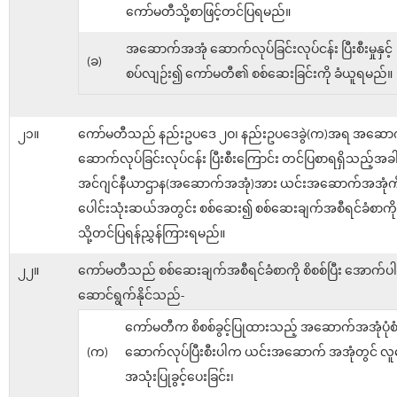
ကော်မတီသို့စာဖြင့်တင်ပြရမည်။
အဆောက်အအုံ ဆောက်လုပ်ခြင်းလုပ်ငန်း ပြီးစီးမှုနှင့်
(ခ)
စပ်လျဉ်း၍ ကော်မတီ၏ စစ်ဆေးခြင်းကို ခံယူရမည်။
၂၁။
ကော်မတီသည် နည်းဥပဒေ ၂ဝ၊ နည်းဥပဒေခွဲ(က)အရ အဆော
ဆောက်လုပ်ခြင်းလုပ်ငန်း ပြီးစီးကြောင်း တင်ပြစာရရှိသည့်အခ
အင်ဂျင်နီယာဌာန(အဆောက်အအုံ)အား ယင်းအဆောက်အအုံကိ
ပေါင်းသုံးဆယ်အတွင်း စစ်ဆေး၍ စစ်ဆေးချက်အစီရင်ခံစာကိ
သို့တင်ပြရန်ညွှန်ကြားရမည်။
၂၂။
ကော်မတီသည် စစ်ဆေးချက်အစီရင်ခံစာကို စိစစ်ပြီး အောက်ပါ
ဆောင်ရွက်နိုင်သည်-
ကော်မတီက စိစစ်ခွင့်ပြုထားသည့် အဆောက်အအုံပုံစံ
(က)
ဆောက်လုပ်ပြီးစီးပါက ယင်းအဆောက် အအုံတွင် လူန
အသုံးပြုခွင့်ပေးခြင်း၊