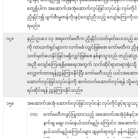
လွှာနှင့် စပ်လျဉ်း၍ အမြန်ဆုံး စုံစမ်းစစ်ဆေးပြီးအမှန်တကယ်န
တွေ့ရှိပါက အဆောက်အအုံဆောက်လုပ်ခြင်းလုပ်ငန်း လုပ်ကိုင် ခွင
ညှိနှိုင်း၍ ပျက်စီးမှုတန်ဘိုးနှင့်လျော်ညီသည့် လျော်ကြေးကိ
ရမည်။
၁၄။
နည်းဥပဒေ ၁၃ အရကော်မတီက ညှိနှိုင်းသတ်မှတ်ပေးသည့် လ
ကို ကာယကံရှင်များက လက်မခံ လျှင်ဖြစ်စေ၊ ကော်မတီက ညှိနှိ
သတ်မှတ်ပေးနိုင်ခြင်းမရှိလျှင်ဖြစ်စေ နစ်နာသူသည် တည်ဆဲဥပ​ဒ
အညီ လျော်ကြေးရရှိစေရေးအတွက် သက်ဆိုင်ရာတရားရုံးသို့
လျှောက်ထားရန်ညွှန်ကြားနိုင်ပြီး ကော်မတီသည် ယင်းအဆော
ဆောက်လုပ်ခြင်းလုပ်ငန်းကို ဆက်လက်ဆောက်လုပ်ရန် သို့မဟ
ရပ်ဆိုင်းရန် ညွှန်ကြားနိုင်သည်။
၁၅။
အဆောက်အအုံ ဆောက်လုပ်ခြင်းလုပ်ငန်း လုပ်ကိုင်ခွင့်ရသူသည
(က)
ကော်မတီကခွင့်ပြုထားသည့် အဆောက်အအုံပုံစံနှင့်အ
နက်ချ မချ၊ လမ်းနယ်သတ်မျဉ်း ကြောင်း၊ အဆောက်
နယ်သတ်မျဉ်းကြောင်းများ ချမှတ်ရာတွင် မှန်ကန်ခြင်း ရှိ