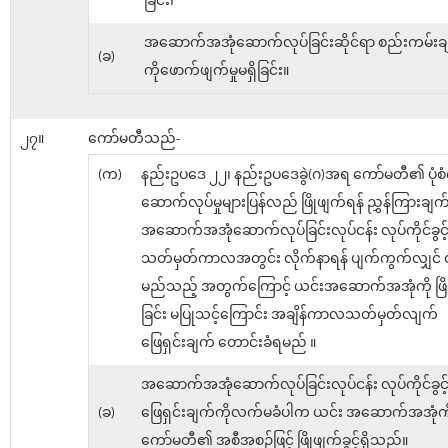
ခြင်း၊
အဆောက်အအုံဆောက်လုပ်ခြင်းဆိုင်ရာ စည်းကမ်းချ
(ခ)
ကိုဖောက်ဖျက်မှုမရှိခြင်း။
၂၇။
ကော်မတီသည်-
(က)
နည်းဥပဒေ ၂၂၊ နည်းဥပဒေခွဲ(ဂ)အရ ကော်မတီ၏ ပုံစံက
ဆောက်လုပ်မှုများပြန်လည် ဖြိုဖျက်ရန် ညွှန်ကြားချက်
အဆောက်အအုံဆောက်လုပ်ခြင်းလုပ်ငန်း လုပ်ကိုင်ခွ
သတ်မှတ်ကာလအတွင်း လိုက်နာရန် ပျက်ကွက်လျှင် 
မည်သည့် အတွက်ကြောင့် ယင်းအဆောက်အအုံကို ဖြိ
ခြင်း မပြုသင့်ကြောင်း အချိန်ကာလသတ်မှတ်လျက်
ဖြေရှင်းချက် တောင်းခံရမည် ။
အဆောက်အအုံဆောက်လုပ်ခြင်းလုပ်ငန်း လုပ်ကိုင်ခွ
(ခ)
ဖြေရှင်းချက်ကိုလက်မခံပါက ယင်း အဆောက်အအုံကိ
ကော်မတီ၏ အစီအစဉ်ဖြင့် ဖြိုဖျက်ခွင့်ရှိသည်။