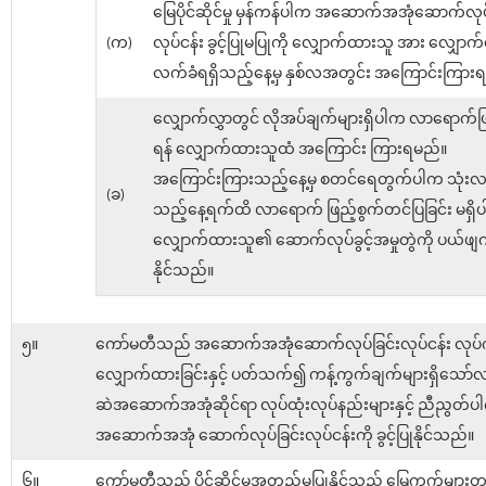
မြေပိုင်ဆိုင်မှု မှန်ကန်ပါက အဆောက်အအုံဆောက်လုပ်
(က)
လုပ်ငန်း ခွင့်ပြုမပြုကို လျှောက်ထားသူ အား လျှောက်
လက်ခံရရှိသည့်နေ့မှ နှစ်လအတွင်း အကြောင်းကြား
လျှောက်လွှာတွင် လိုအပ်ချက်များရှိပါက လာရောက်ဖြ
ရန် လျှောက်ထားသူထံ အကြောင်း ကြားရမည်။
အကြောင်းကြားသည့်နေ့မှ စတင်ရေတွက်ပါက သုံးလပ
(ခ)
သည့်နေ့ရက်ထိ လာရောက် ဖြည့်စွက်တင်ပြခြင်း မရှိ
လျှောက်ထားသူ၏ ဆောက်လုပ်ခွင့်အမှုတွဲကို ပယ်ဖျ
နိုင်သည်။
၅။
ကော်မတီသည် အဆောက်အအုံဆောက်လုပ်ခြင်းလုပ်ငန်း လုပ်ကိုင
လျှောက်ထားခြင်းနှင့် ပတ်သက်၍ ကန့်ကွက်ချက်များရှိသော
ဆဲအဆောက်အအုံဆိုင်ရာ လုပ်ထုံးလုပ်နည်းများနှင့် ညီညွတ်
အဆောက်အအုံ ဆောက်လုပ်ခြင်းလုပ်ငန်းကို ခွင့်ပြုနိုင်သည်။
၆။
ကော်မတီသည် ပိုင်ဆိုင်မှုအတည်မပြုနိုင်သည့် မြေကွက်များတွ