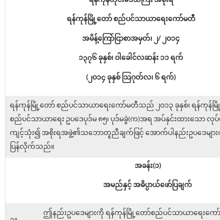
ရန်ကုန်တိုင်းဒေသကြီး အစိုးရ
ရန်ကုန်မြို့တော် စည်ပင်သာယာရေးကော်မတီ
အမိန့်ကြော်ငြာစာအမှတ်၊ ၂/ ၂ဝ၁၄
၁၃၇၆ ခုနှစ်၊ ဝါခေါင်လဆန်း ၁၁ ရက်
(၂ဝ၁၄ ခုနှစ် သြဂုတ်လ၊ ၆ ရက်)
ရန်ကုန်မြို့တော် စည်ပင်သာယာရေးကော်မတီသည် ၂ဝ၁၃ ခုနှစ်၊ ရန်ကုန်မြိ
စည်ပင်သာယာရေး ဥပဒေပုဒ်မ ၈၅၊ ပုဒ်မခွဲ(က)အရ အပ်နှင်းထားသော လုပ်ပိုင်
ကျင့်သုံး၍ အစိုးရအဖွဲ့၏သဘောတူညီချက်ဖြင့် အောက်ပါနည်းဥပဒေများက
ပြန်လိုက်သည်။
အခန်း(၁)
အမည်နှင့် အဓိပ္ပာယ်ဖော်ပြချက်
ဤနည်းဥပဒေများကို ရန်ကုန်မြို့တော်စည်ပင်သာယာရေးကော