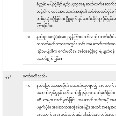
စံညွှန်း မပြည့်မီ၍ နည်းပညာအရ ဆက်လက်ဆောက်လု
သင့်ပါက ယင်းအဆောက်အအုံ၏ တစ်စိတ်တစ်ပိုင်းကို
တစ်ခုလုံးကိုဖြစ်စေ ဖြိုဖျက်ရန် သက်ဆိုင်ရာ ပိုင်ရှင်အာ
ကြားခြင်း။
(ဂ)
နည်းဥပဒေခွဲ(ခ)အရ ညွှန်ကြားသော်လည်း သက်ဆိုင်ရာပ
ကသတ်မှတ်ကာလအတွင်း ယင်း အဆောက်အအုံအား ဖ
ခြင်းမပြုပါက ကော်မတီ၏ အစီအစဉ်ဖြင့် ဖြိုဖျက်ရန်
ဆောင်ရွက်ခြင်း။
၃၄။
ကော်မတီသည်-
(က)
နယ်မြေဒေသအလိုက် ဆောက်လုပ်ရမည့် အဆောက်အ
ဆောက်လုပ်မှုနှင့် ပတ်သက်၍ ဇုန်များသတ်မှတ်ခြင်း
ဧရိယာများ သတ်မှတ်ခြင်း၊ အဆောက်အအုံအမျိုးအစား 
ပန္နက်ပုံစံ၊ အဆောက်အအုံ၏အမြင့်၊ အထပ်အရေအတ
အဆောက်အအုံ နယ်သတ်မျဉ်းကြောင်းနှင့် လမ်းနယ်