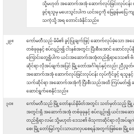
သို့မဟုတ် အဆောက်အအုံ ဆောက်လုပ်ခြင်းလုပ်ငန်း လု
ခွင့်ရသူမှ မပေးသွင်းပါက ယင်းငွေကို မြေခွန်မပြေ ကျန
သကဲ့သို့ အရ တောင်းခံနိုင်သည်။
၂၉။
ကော်မတီသည် မိမိ၏ ခွင့်ပြုချက်ဖြင့် ဆောက်လုပ်ခဲ့သော အ
တစ်ခုခုနှင့် စပ်လျဉ်း၍ ငါးနှစ်အတွင်း ပြီးစီးအောင် ဆောင်လုပ်နိုင
ကြောင်းတွေ့ရှိပါက ယင်းအဆောက်အအုံတည်ရှိရာဒေသ၏ ဗ
ဆိုင်ရာ လိုအပ်ချက်အပြင် မြို့တော်အင်္ဂါရပ်နှင့်လည်း ညီညွတ
အဆောက်အအုံ ဆောက်လုပ်ခြင်းလုပ်ငန်း လုပ်ကိုင်ခွင့် ရသူနှင့် ညှိ
သက်ဆိုင်ရာ အဆောက်အအုံကို ပြီးစီးသည်အထိ ကြပ်မတ်
ဆောင်ရွက်စေနိုင်သည်။
၃ဝ။
ကော်မတီသည် မြို့တော်နယ်နိမိတ်အတွင်း သတ်မှတ်သည့် မြို့
အတွင်းရှိ အဆောက်အအုံ တစ်ခုခုနှင့် စပ်လျဉ်း၍ ယင်းအဆေ
တည်ရှိရာ လမ်း သို့မဟုတ် ဒေသ၏ ဗိသုကာဆိုင်ရာ လိုအပ်ချ
စေ၊ မြို့တော်မြင်ကွင်းသာယာလှပစေရန်အတွက်ဖြစ်စေ၊ မြို့တော