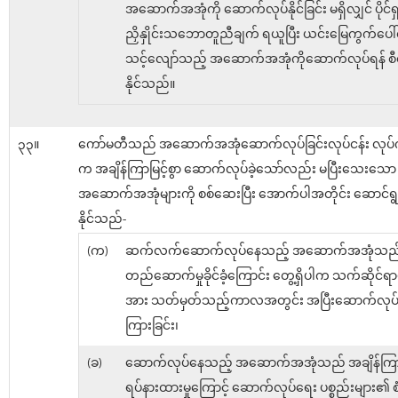
အဆောက်အအုံကို ဆောက်လုပ်နိုင်ခြင်း မရှိလျှင် ပိုင်ရှင်
ညှိနှိုင်းသဘောတူညီချက် ရယူပြီး ယင်းမြေကွက်ပေါ်
သင့်လျော်သည့် အဆောက်အအုံကိုဆောက်လုပ်ရန် စီ
နိုင်သည်။
၃၃။
ကော်မတီသည် အဆောက်အအုံဆောက်လုပ်ခြင်းလုပ်ငန်း လုပ်ကို
က အချိန်ကြာမြင့်စွာ ဆောက်လုပ်ခဲ့သော်လည်း မပြီးသေးသော
အဆောက်အအုံများကို စစ်ဆေးပြီး အောက်ပါအတိုင်း ဆောင်ရ
နိုင်သည်-
(က)
ဆက်လက်ဆောက်လုပ်နေသည့် အဆောက်အအုံသည
တည်ဆောက်မှုခိုင်ခံ့ကြောင်း တွေ့ရှိပါက သက်ဆိုင်ရာပို
အား သတ်မှတ်သည့်ကာလအတွင်း အပြီးဆောက်လုပ်ရန
ကြားခြင်း၊
(ခ)
ဆောက်လုပ်နေသည့် အဆောက်အအုံသည် အချိန်ကြာမြ
ရပ်နားထားမှုကြောင့် ဆောက်လုပ်ရေး ပစ္စည်းများ၏ စံခ