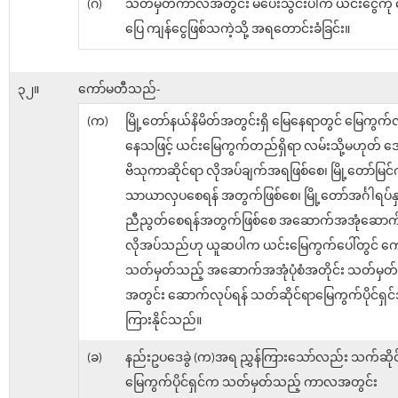
(ဂ)
သတ်မှတ်ကာလအတွင်း မပေးသွင်းပါက ယင်းငွေကို မ
ပြေ ကျန်ငွေဖြစ်သကဲ့သို့ အရတောင်းခံခြင်း။
၃၂။
ကော်မတီသည်-
(က)
မြို့တော်နယ်နိမိတ်အတွင်းရှိ မြေနေရာတွင် မြေကွက်
နေသဖြင့် ယင်းမြေကွက်တည်ရှိရာ လမ်းသို့မဟုတ်
ဗိသုကာဆိုင်ရာ လိုအပ်ချက်အရဖြစ်စေ၊ မြို့တော်မြင်က
သာယာလှပစေရန် အတွက်ဖြစ်စေ၊ မြို့တော်အင်္ဂါရပ်နှင
ညီညွတ်စေရန်အတွက်ဖြစ်စေ အဆောက်အအုံဆောက်
လိုအပ်သည်ဟု ယူဆပါက ယင်းမြေကွက်ပေါ်တွင် က
သတ်မှတ်သည့် အဆောက်အအုံပုံစံအတိုင်း သတ်မှ
အတွင်း ဆောက်လုပ်ရန် သတ်ဆိုင်ရာမြေကွက်ပိုင်ရှင်အ
ကြားနိုင်သည်။
(ခ)
နည်းဥပဒေခွဲ (က)အရ ညွှန်ကြားသော်လည်း သက်ဆိုင
မြေကွက်ပိုင်ရှင်က သတ်မှတ်သည့် ကာလအတွင်း