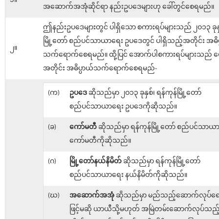
၁။
အဆောက်အအုံဆိုင်ရာ နည်းဥပဒေများဟု ခေါ်တွင်စေရမည်။
ဤနည်းဥပဒေများတွင် ပါရှိသော စကားရပ်များသည် ၂ဝ၁၃ ခုနှစ
မြို့တော် စည်ပင်သာယာရေး ဥပဒေတွင် ပါရှိသည့်အတိုင်း အဓိပ
၂။
သက်ရောက်စေရမည်။ ထို့ပြင် အောက်ပါစကားရပ်များသည် ဖေ
အတိုင်း အဓိပ္ပာယ်သက်ရောက်စေရမည်-
(က)
ဥပဒေ
ဆိုသည်မှာ ၂ဝ၁၃ ခုနှစ်၊ ရန်ကုန်မြို့တော်
စည်ပင်သာယာရေး ဥပဒေကိုဆိုသည်။
(ခ)
ကော်မတီ
ဆိုသည်မှာ ရန်ကုန်မြို့တော် စည်ပင်သာယ
ကော်မတီကိုဆိုသည်။
(ဂ)
မြို့တော်နယ်နိမိတ်
ဆိုသည်မှာ ရန်ကုန်မြို့တော်
စည်ပင်သာယာရေး နယ်နိမိတ်ကိုဆိုသည်။
(ဃ)
အဆောက်အအုံ
ဆိုသည်မှာ မည်သည့်ဆောက်လုပ်ရေး
ဖြင့်မဆို ယာယီသို့မဟုတ် အမြဲတမ်းဆောက်လုပ်သည့် 