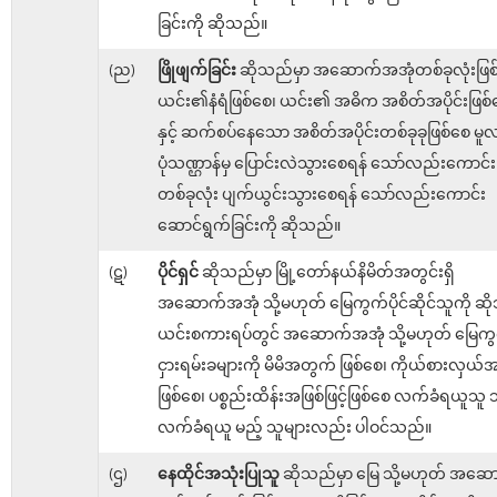
ခြင်းကို ဆိုသည်။
(ည)
ဖြိုဖျက်ခြင်း
ဆိုသည်မှာ အဆောက်အအုံတစ်ခုလုံးဖြစ
ယင်း၏နံရံဖြစ်စေ၊ ယင်း၏ အဓိက အစိတ်အပိုင်းဖြစ်
နှင့် ဆက်စပ်နေသော အစိတ်အပိုင်းတစ်ခုခုဖြစ်စေ မူ
ပုံသဏ္ဌာန်မှ ပြောင်းလဲသွားစေရန် သော်လည်းကောင်း၊ 
တစ်ခုလုံး ပျက်ယွင်းသွားစေရန် သော်လည်းကောင်း
ဆောင်ရွက်ခြင်းကို ဆိုသည်။
(ဋ)
ပိုင်ရှင်
ဆိုသည်မှာ မြို့တော်နယ်နိမိတ်အတွင်းရှိ
အဆောက်အအုံ သို့မဟုတ် မြေကွက်ပိုင်ဆိုင်သူကို ဆ
ယင်းစကားရပ်တွင် အဆောက်အအုံ သို့မဟုတ် မြေကွ
ငှားရမ်းခများကို မိမိအတွက် ဖြစ်စေ၊ ကိုယ်စားလှယ်အဖ
ဖြစ်စေ၊ ပစ္စည်းထိန်းအဖြစ်ဖြင့်ဖြစ်စေ လက်ခံရယူသူ သ
လက်ခံရယူ မည့် သူများလည်း ပါဝင်သည်။
(ဌ)
နေထိုင်အသုံးပြုသူ
ဆိုသည်မှာ မြေ သို့မဟုတ် အဆေ