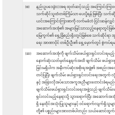
(စ)
နည်းဥပဒေခွဲ(င)အရ ထုတ်ဆင့်သည့် အကြောင်းကြားစ
သက်ဆိုင်သူထံတစ်ကြိမ်သာ ပေးပို့ရန် ဖြစ်ပြီး သက်ဆ
ယင်းအကြောင်းကြားစာကို လက်မခံဘဲ ငြင်းဆန်လျှင်
အဆောက်အအုံ၏ အများမြင်သာသည့်နေရာတွင်ဖြစ်
မြေကွက်၏ ရှေ့ခြံစည်းရိုးတွင်ဖြစ်စေ သက်ဆိုင်ရာ အုပ
ရေး အာဏာပိုင် တစ်ဦးဦး၏ ရှေ့မှောက်တွင် စွဲကပ်ရ
(ဆ)
အဆောက်အအုံကို ဖျက်သိမ်းဖယ်ရှားရှင်းလင်းရမည့်
နောက်ဆုံးသတ်မှတ်နေ့ရက်အထိ ဖျက်သိမ်း ဖယ်ရှားရ
ခြင်းမရှိပါက အနီးကပ်ဆုံးအစိုးရအဖွဲ့၏ အစည်းအဝေး
တင်ပြပြီး ဖျက်သိမ်း ဖယ်ရှားရှင်းလင်းရေးအတွက် လုံ
နှင့် အခြားလိုအပ်သောအကူအညီများတောင်းခံရမည်
ဖျက်သိမ်းဖယ်ရှားရှင်းလင်းရေးအဖွဲ့သည် ဖျက်သိမ်း
ရှင်းလင်းမည့်နေရာသို့ သွားရောက်ပြီး အဆောက်အအ
ရှိ နေထိုင်အသုံးပြုသူများနှင့် ၀င်ရောက်လျက်ရှိသူမျာ
တို့၏ ပစ္စည်းများအားတစ်ပါတည်း သယ်ဆောင်ထွက်ခ