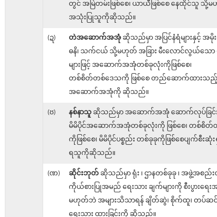
တွင် အမြဲတမ်းဖြစ်စေ၊ ယာယီဖြစ်စေ နေထိုင်သူ သို့မ
အသုံးပြုသူကိုဆိုသည်။
(ဍ)
တဲအဆောက်အအုံ
ဆိုသည်မှာ အပြင်နံရံများနှင့် အမိုး
ဓနိ၊ သက်ငယ် သို့မဟုတ် အခြား မီးလောင်လွယ်သော ပ
များဖြင့် အဆောက်အအုံတစ်ခုလုံးကိုဖြစ်စေ၊
တစ်စိတ်တစ်ဒေသကို ဖြစ်စေ တည်ဆောက်ထားသည့
အဆောက်အအုံကို ဆိုသည်။
(ၓ)
နစ်နာသူ
ဆိုသည်မှာ အဆောက်အအုံ ဆောက်လုပ်ခြင်း
မိမိပိုင်အဆောက်အအုံတစ်ခုလုံးကို ဖြစ်စေ၊ တစ်စိတ်တစ
ကိုဖြစ်စေ၊ မိမိပိုင်ပစ္စည်း တစ်ခုခုကိုဖြစ်စေပျက်စီးဆုံးရှု
ရသူကိုဆိုသည်။
(ဏ)
ဆိုင်းဘုတ်
ဆိုသည်မှာ ရုံး ၊ ဌာနတစ်ခုခု ၊ အဖွဲ့အစည်
ကိုယ်စားပြုအမည် ရေးသား ချက်များကို စီးပွားရေးအလ
မဟုတ်ဘဲ အများသိသာရန် ချိတ်ဆွဲ၊ စိုက်ထူ၊ တပ်ဆင်
ရေးသား ထားခြင်းကို ဆိုသည်။