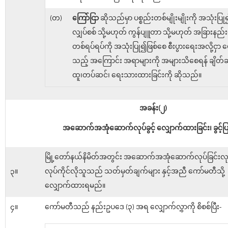
(တ)
ကြော်ငြာ
ဆိုသည်မှာ ပစ္စည်းတစ်မျိုးမျိုးကို အသုံးပြ
လျှပ်စစ် သို့မဟုတ် ကွန်ပျူတာ သို့မဟုတ် အခြားနည
တစ်ရပ်ရပ်ကို အသုံးပြု၍ဖြစ်စေ စီးပွားရေးအလို့ငှာ ဖေ
သည့် အကြောင်း အရာများကို အများသိစေရန် ချိတ်ဆွဲ
ထူ၊တပ်ဆင်၊ ရေးသားထားခြင်းကို ဆိုသည်။
အခန်း(၂)
အဆောက်အအုံဆောက်လုပ်ခွင့် လျှောက်ထားခြင်း၊ ခွင့်ပြု
မြို့တော်နယ်နိမိတ်အတွင်း အဆောက်အအုံဆောက်လုပ်ခြင်းလုပ
၃။
လုပ်ကိုင်လိုသူသည် သတ်မှတ်ချက်များ နှင့်အညီ ကော်မတီသို့
လျှောက်ထားရမည်။
၄။
ကော်မတီသည် နည်းဥပဒေ (၃) အရ လျှောက်လွှာကို စိစစ်ပြီး-