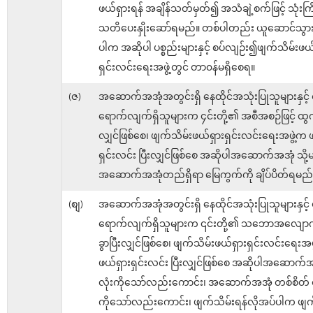
ဖယ်ရှားရန် အချိန်သတ်မှတ်၍ အသံချဲ့စက်ဖြင့် သုံးကြိ
သတိပေးနှိုးဆော်ရမည်။ တစ်ပါတည်း ယူဆောင်သွားခြ
ပါက အဆိုပါ ပစ္စည်းများနှင့် စပ်လျဉ်း၍ဖျက်သိမ်းဖယ်
ရှင်းလင်းရေးအဖွဲ့တွင် တာ၀န်မရှိစေရ။
(ဇ)
အဆောက်အအုံအတွင်းရှိ နေထိုင်အသုံးပြုသူများနှင့် 
ရောက်လျက်ရှိသူများက ၄င်းတို့၏ အစီအစဉ်ဖြင့် ထွက်
လျှင်ဖြစ်စေ၊ ဖျက်သိမ်းဖယ်ရှားရှင်းလင်းရေးအဖွဲ့က 
ရှင်းလင်း ပြီးလျှင်ဖြစ်စေ အဆိုပါအဆောက်အအုံ သို
အဆောက်အအုံတည်ရှိရာ မြေကွက်ကို ချိပ်ပိတ်ရမည်
(စျ)
အဆောက်အအုံအတွင်းရှိ နေထိုင်အသုံးပြုသူများနှင့် 
ရောက်လျက်ရှိသူများက ၎င်းတို့၏ သဘောအလျောက
ခွာပြီးလျှင်ဖြစ်စေ၊ ဖျက်သိမ်းဖယ်ရှားရှင်းလင်းရေးအဖ
ဖယ်ရှားရှင်းလင်း ပြီးလျှင်ဖြစ်စေ အဆိုပါအဆောက်
လုံးကိုသော်လည်းကောင်း၊ အဆောက်အအုံ တစ်စိတ် တစ
ကိုသော်လည်းကောင်း၊ ဖျက်သိမ်းရန်လိုအပ်ပါက ဖျက