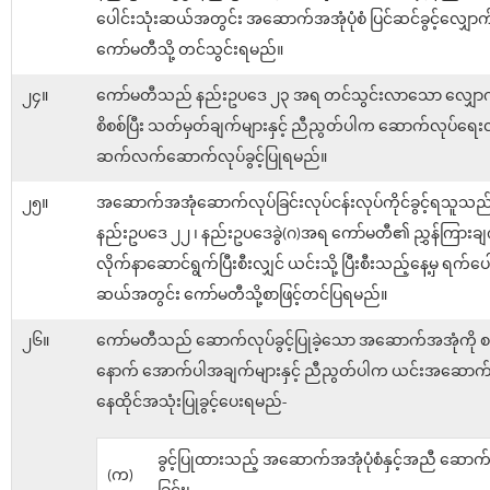
ပေါင်းသုံးဆယ်အတွင်း အဆောက်အအုံပုံစံ ပြင်ဆင်ခွင့်လျှောက်
ကော်မတီသို့ တင်သွင်းရမည်။
၂၄။
ကော်မတီသည် နည်းဥပဒေ ၂၃ အရ တင်သွင်းလာသော လျှောက်
စိစစ်ပြီး သတ်မှတ်ချက်များနှင့် ညီညွတ်ပါက ဆောက်လုပ်ရေးလု
ဆက်လက်ဆောက်လုပ်ခွင့်ပြုရမည်။
၂၅။
အဆောက်အအုံဆောက်လုပ်ခြင်းလုပ်ငန်းလုပ်ကိုင်ခွင့်ရသူသည
နည်းဥပဒေ ၂၂ ၊ နည်းဥပဒေခွဲ(ဂ)အရ ကော်မတီ၏ ညွှန်ကြားချက
လိုက်နာဆောင်ရွက်ပြီးစီးလျှင် ယင်းသို့ ပြီးစီးသည့်နေ့မှ ရက်ပေါ
ဆယ်အတွင်း ကော်မတီသို့စာဖြင့်တင်ပြရမည်။
၂၆။
ကော်မတီသည် ဆောက်လုပ်ခွင့်ပြုခဲ့သော အဆောက်အအုံကို စစ
နောက် အောက်ပါအချက်များနှင့် ညီညွတ်ပါက ယင်းအဆောက်
နေထိုင်အသုံးပြုခွင့်ပေးရမည်-
ခွင့်ပြုထားသည့် အဆောက်အအုံပုံစံနှင့်အညီ ဆောက
(က)