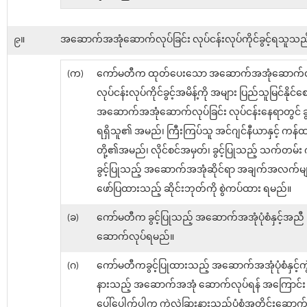
၉။
အဆောက်အအုံဆောက်လုပ်ခြင်း လုပ်ငန်းလုပ်ကိုင်ခွင့်ရသူသည
(က)
ကော်မတီက ထုတ်ပေးသော အဆောက်အအုံဆောက်လုပ
လုပ်ငန်းလုပ်ကိုင်ခွင့်အမိန့်ကို အများ ပြည်သူမြင်နိုင်စ
အဆောက်အအုံဆောက်လုပ်ခြင်း လုပ်ငန်းနေရာတွင် ခွင့်ပ
ရရှိသူ၏ အမည်၊ ကြီးကြပ်သူ အင်ဂျင်နီယာနှင့် ကန်
တို့၏အမည်၊ လိုင်စင်အမှတ်၊ ခွင့်ပြုသည့် သက်တမ်း 
ခွင့်ပြုသည့် အဆောက်အအုံဆိုင်ရာ အချက်အလက်မျာ
ဖော်ပြထားသည့် ဆိုင်းဘုတ်ကို စွဲကပ်ထား ရမည်။
(ခ)
ကော်မတီက ခွင့်ပြုသည့် အဆောက်အအုံပုံစံနှင့်အညီ
ဆောက်လုပ်ရမည်။
(ဂ)
ကော်မတီကခွင့်ပြုထားသည့် အဆောက်အအုံပုံစံနှင့်ကွဲ
နားသည့် အဆောက်အအုံ ဆောက်လုပ်ရန် အကြောင်း
ပေါ်ပေါက်ပါက ကွဲလွဲခြားနားသည့်ပုံစံအတိုင်းဆောက်လု