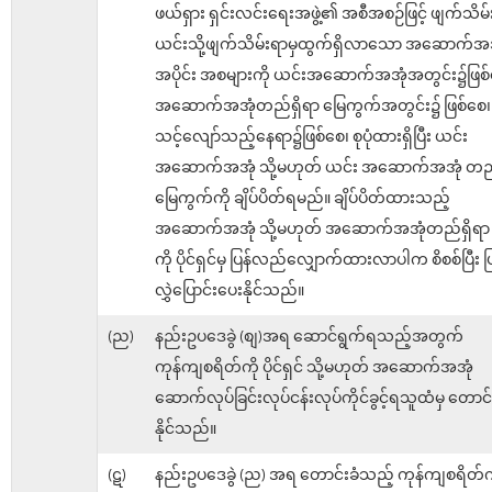
ဖယ်ရှား ရှင်းလင်းရေးအဖွဲ့၏ အစီအစဉ်ဖြင့် ဖျက်သိမ
ယင်းသို့ဖျက်သိမ်းရာမှထွက်ရှိလာသော အဆောက်အ
အပိုင်း အစများကို ယင်းအဆောက်အအုံအတွင်း၌ဖြစ်
အဆောက်အအုံတည်ရှိရာ မြေကွက်အတွင်း၌ ဖြစ်စေ၊
သင့်လျော်သည့်နေရာ၌ဖြစ်စေ၊ စုပုံထားရှိပြီး ယင်း
အဆောက်အအုံ သို့မဟုတ် ယင်း အဆောက်အအုံ တည်
မြေကွက်ကို ချိပ်ပိတ်ရမည်။ ချိပ်ပိတ်ထားသည့်
အဆောက်အအုံ သို့မဟုတ် အဆောက်အအုံတည်ရှိရာ 
ကို ပိုင်ရှင်မှ ပြန်လည်လျှောက်ထားလာပါက စိစစ်ပြီး 
လွှဲပြောင်းပေးနိုင်သည်။
(ည)
နည်းဥပဒေခွဲ (စျ)အရ ဆောင်ရွက်ရသည့်အတွက်
ကုန်ကျစရိတ်ကို ပိုင်ရှင် သို့မဟုတ် အဆောက်အအုံ
ဆောက်လုပ်ခြင်းလုပ်ငန်းလုပ်ကိုင်ခွင့်ရသူထံမှ တောင်
နိုင်သည်။
(ဋ)
နည်းဥပဒေခွဲ (ည) အရ တောင်းခံသည့် ကုန်ကျစရိတ်ကို ပ