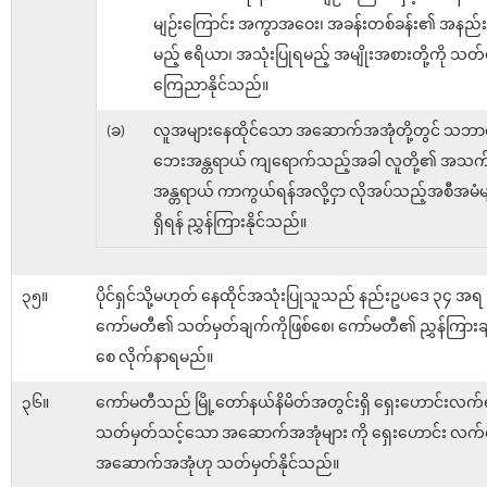
မျဉ်းကြောင်း အကွာအဝေး၊ အခန်းတစ်ခန်း၏ အနည်းဆု
မည့် ဧရိယာ၊ အသုံးပြုရမည့် အမျိုးအစားတို့ကို သတ်
ကြေညာနိုင်သည်။
(ခ)
လူအများနေထိုင်သော အဆောက်အအုံတို့တွင် သဘာ
ဘေးအန္တရာယ် ကျရောက်သည့်အခါ လူတို့၏ အသက
အန္တရာယ် ကာကွယ်ရန်အလို့ငှာ လိုအပ်သည့်အစီအမံမ
ရှိရန် ညွှန်ကြားနိုင်သည်။
၃၅။
ပိုင်ရှင်သို့မဟုတ် နေထိုင်အသုံးပြုသူသည် နည်းဥပဒေ ၃၄ အရ
ကော်မတီ၏ သတ်မှတ်ချက်ကိုဖြစ်စေ၊ ကော်မတီ၏ ညွှန်ကြားချ
စေ လိုက်နာရမည်။
၃၆။
ကော်မတီသည် မြို့တော်နယ်နိမိတ်အတွင်းရှိ ရှေးဟောင်းလက
သတ်မှတ်သင့်သော အဆောက်အအုံများ ကို ရှေးဟောင်း လက်
အဆောက်အအုံဟု သတ်မှတ်နိုင်သည်။