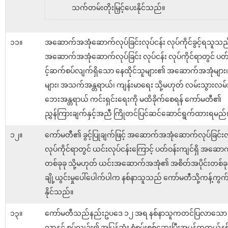
သက်တမ်းတိုးမြှင့်ပေးနိုင်သည်။
၁၁။
အဆောက်အအုံဆောက်လုပ်ခြင်းလုပ်ငန်း လုပ်ကိုင်ခွင့်ရသူသည
အဆောက်အအုံဆောက်လုပ်ခြင်း လုပ်ငန်း လုပ်ကိုင်ရာတွင် ပတ်
င့်ဆက်စပ်လျက်ရှိသော နေထိုင်သူများ၏ အဆောက်အအုံများ၊ 
များ၊ အသက်အန္တရာယ်၊ ကျန်းမာရေး သို့မဟုတ် လမ်းသွားလ
ဘေးအန္တရာယ် ကင်းရှင်းရေးကို မထိခိုက်စေရန် ကော်မတီ၏
ညွှန်ကြားချက်နှင့်အညီ ကြိုတင်ပြင်ဆင်ဆောင်ရွက်ထားရမည်
၁၂။
ကော်မတီ၏ ခွင့်ပြုချက်ဖြင့် အဆောက်အအုံဆောက်လုပ်ခြင်းလု
လုပ်ကိုင်ရာတွင် ယင်းလုပ်ငန်းကြောင့် ပတ်ဝန်းကျင်ရှိ အဆော
တစ်ခုခု သို့မဟုတ် ယင်းအဆောက်အအုံ၏ အစိတ်အပိုင်းတစ်ခုခု
ချို့ယွင်းမှုပေါ်ပေါက်ပါက နစ်နာသူသည် ကော်မတီသို့ကန့်ကွက
နိုင်သည်။
၁၃။
ကော်မတီသည်နည်းဥပဒေ ၁၂ အရ နစ်နာသူကတင်ပြလာသော 