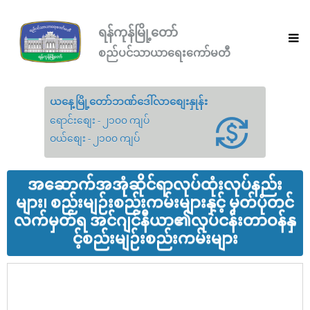
ရန်ကုန်မြို့တော်
စည်ပင်သာယာရေးကော်မတီ
ယနေ့မြို့တော်ဘဏ်ဒေါ်လာစျေးနှုန်း
ရောင်းစျေး - ၂၁၀၀ ကျပ်
ဝယ်စျေး - ၂၁၀၀ ကျပ်
အဆောက်အအုံဆိုင်ရာလုပ်ထုံးလုပ်နည်း
များ၊ စည်းမျဉ်းစည်းကမ်းများနှင့် မှတ်ပုံတင်
လက်မှတ်ရ အင်ဂျင်နီယာ၏လုပ်ငန်းတာဝန်နှ
င့်စည်းမျဉ်းစည်းကမ်းများ