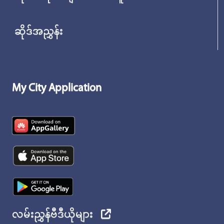
ဆိုဒ်အညွှန်း
My City Application
လမ်းညွှန်ဗီဒီယိုများ