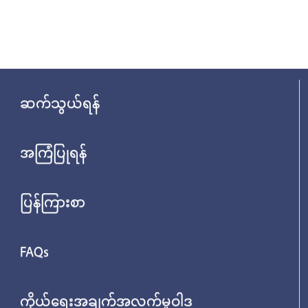
ဆက်သွယ်ရန်
အကြံပြုရန်
ပြန်ကြားစာ
FAQs
ကိုယ်ရေးအချက်အလက်မူဝါဒ