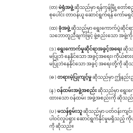
(တ)
မဲရုံအဖွဲ့
ဆိုသည်မှာ ရန်ကုန်မြို့‌တော်
စု‌ပေါင်း တာဝန်ယူ ဆောင်ရွက်ရန် ‌ကော်မ
(ထ)
ခုံအဖွဲ့
ဆိုသည်မှာ ‌ရွေး‌ကောက်ပွဲဆိုင်
သဘောတူညီချက်ဖြင့် ဖွဲ့စည်း‌သော အဖွဲ့ကိ
(ဒ )
‌ရွေး‌ကောက်မှုဆိုင်ရာအခွင့်အ‌ရေး
ဆိုသ
မပြုဘဲ ‌နေနိုင်‌သော အခွင့်အ‌ရေး၊ ကိုယ်စာ
မပြုဘဲနေနိုင်သော အခွင့် အရေးတို့ကို ဆို
(ဓ )
တရားမဲ့ပြုကျင့်မှု
ဆိုသည်မှာ ဤနည်းဥပဒ
(န )
ဝန်ထမ်းအဖွဲ့အစည်း
ဆိုသည်မှာ ရွေးကေ
ထားသော ဝန်ထမ်း အဖွဲ့အစည်းကို ဆိုသည်
(ပ )
မသန်စွမ်းသူ
ဆိုသည်မှာ ပတ်ဝန်းကျင်၊
ပါဝင်လှုပ်ရှား ဆောင်ရွက်နိုင်မှုမရှိသည့် 
ကို ဆိုသည်။