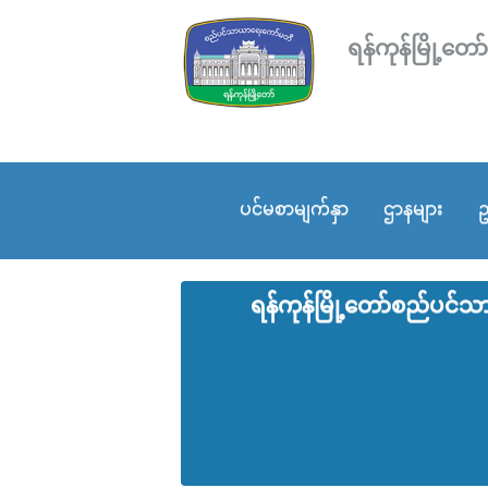
ရန်ကုန်မြို့
ပင်မစာမျက်နှာ
ဌာနများ
ဥ
ရန်ကုန်မြို့‌တော်စည်ပင