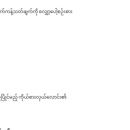
သက်ကန့်သတ်ချက်ကို လျှော့ပေါ့စဉ်းစား
ပြိုင်မည့် ကိုယ်စားလှယ်လောင်း၏