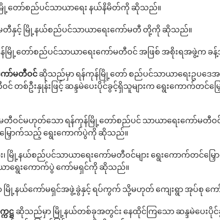
မြို့‌တော်စည်ပင်သာယာ‌ရေး နယ်နိမိတ်ကို ဆိုသည်။
မတီနှင့် မြို့နယ်စည်ပင်သာယာ‌ရေး‌ကော်မတီ တို့ကို ဆိုသည်။
ုန်မြို့‌တော်စည်ပင်သာယာ‌ရေးကော်မတီဝင် အဖြစ် အစိုးရအဖွဲ့က ခန
့ကော်မတီဝင်
ဆိုသည်မှာ ရန်ကုန်မြို့‌တော် စည်ပင်သာယာ‌ရေးဥပ‌ဒေအရ
် တစ်ဦးနှုန်းဖြင့် ဆန္ဒမဲ‌ပေးပိုင်ခွင့်ရှိသူများက‌ ရွေးကောက်တင်မြ
်မတီဝင်မဟုတ်‌သော ရန်ကုန်မြို့‌တော်စည်ပင် သာယာ‌ရေး‌ကော်မတီဝ
‌မြှောက်သည့် ‌ရွေး‌ကောက်ပွဲကို ဆိုသည်။
၊ မြို့နယ်စည်ပင်သာယာ​ရေးကော်မတီဝင်များ ရွေးကောက်တင်မြှောက်နိ
ယာရွေးကောက်ပွဲ ကော်မရှင်ကို ဆိုသည်။
မြို့နယ်‌ကော်မရှင်အဖွဲ့ခွဲနှင့် ရပ်ကွက် သို့မဟုတ် ကျေးရွာ အုပ်စု ကော်
္ကဋ္ဌ
ဆိုသည်မှာ မြို့နယ်တစ်ခုအတွင်း‌ နေထိုင်ကြ‌သော ဆန္ဒမဲပေးပိုင်ခ