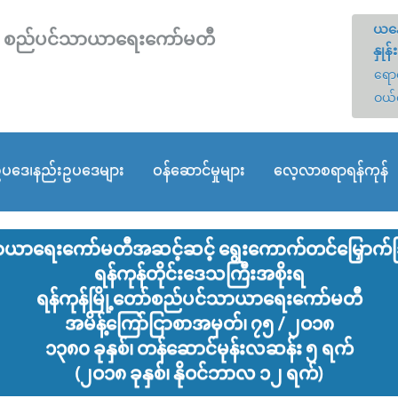
ယနေ
တော် စည်ပင်သာယာရေးကော်မတီ
နှုန်း
ရောင
ဝယ်
ပဒေ၊နည်းဥပဒေများ
ဝန်ဆောင်မှုများ
လေ့လာစရာရန်ကုန်
်သာယာ‌ရေးကော်မတီအဆင့်ဆင့် ရွေး‌ကောက်တင်မြှောက်ခြ
ရန်ကုန်တိုင်း‌ဒေသကြီးအစိုးရ
ရန်ကုန်မြို့‌တော်စည်ပင်သာယာ‌ရေး‌ကော်မတီ
အမိန့်‌ကြော်ငြာစာအမှတ်၊ ၇၅ / ၂ဝ၁၈
၁၃၈၀ ခုနှစ်၊ တန်ဆောင်မုန်းလဆန်း ၅ ရက်
(၂ဝ၁၈ ခုနှစ်၊ နိုဝင်ဘာလ ၁၂ ရက်)