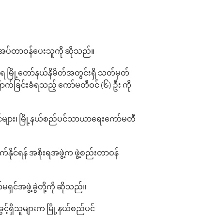
့်အပ်တာဝန်ပေးသူကို ဆိုသည်။
 မြို့တော်နယ်နိမိတ်အတွင်းရှိ သတ်မှတ်
ှောက်ခြင်းခံရသည့် ကော်မတီဝင် (၆) ဦး ကို
င်များ၊ မြို့နယ်စည်ပင်သာယာ‌ရေးကော်မတီ
ုင်ရန် အစိုးရအဖွဲ့က ဖွဲ့စည်းတာဝန်
မရှင်အဖွဲ့ခွဲတို့ကို ဆိုသည်။
ွင့်ရှိသူများက မြို့နယ်စည်ပင်