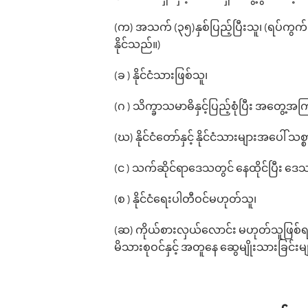
(က) အသက် (၃၅)နှစ်ပြည့်ပြီးသူ၊ (ရပ်ကွက်
နိုင်သည်။)
(ခ ) နိုင်ငံသားဖြစ်သူ၊
(ဂ ) သိက္ခာသမာဓိနှင့်ပြည့်စုံပြီး အတွေ့အက
(ဃ) နိုင်ငံတော်နှင့် နိုင်ငံသားများအပေါ် သစ္စ
(င ) သက်ဆိုင်ရာဒေသတွင် နေထိုင်ပြီး 
(စ ) နိုင်ငံရေးပါတီဝင်မဟုတ်သူ၊
(ဆ) ကိုယ်စားလှယ်လောင်း မဟုတ်သူဖြစ်ရမ
မိသားစုဝင်နှင့် အတူနေ ဆွေမျိုးသားခြင်းမ