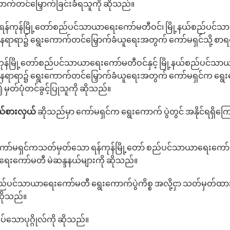
ောက်တင်‌မြှောက်ခြင်းခံရသူကို ဆိုသည်။
ရန်ကုန်မြို့‌တော်စည်ပင်သာယာ‌ရေးကော်မတီဝင်၊ မြို့နယ်စည်ပင်သာယာ‌ရ
ရာ၌ ‌ရွေး‌ကောက်တင်မြှောက်ခံယူ‌ရေးအတွက် ‌ကော်မရှင်သို့ စာရင
ုန်မြို့‌တော်စည်ပင်သာယာ‌ရေး‌ကော်မတီဝင်နှင့် မြို့နယ်စည်ပင်သာယာ‌
ရာ၌ ‌ရွေး‌ကောက်တင်‌မြှောက်ခံယူ‌ရေးအတွက် ‌ကော်မရှင်က ရွေးကော
တ်ပုံတင်ခွင့်ပြုသူကို ဆိုသည်။
ုယ်စားလှယ်
ဆိုသည်မှာ ‌ကော်မရှင်က ရွေးကောက် ပွဲတွင် အနိုင်ရရှိ‌
ော်မရှင်ကသတ်မှတ်သော ရန်ကုန်မြို့တော် စည်ပင်သာယာရေးကော်မတီ 
ာရေးကော်မတီ မဲဆန္ဒနယ်များကို ဆိုသည်။
ာ်စည်ပင်သာယာရေးကော်မတီ ရွေး‌ကောက်ပွဲကိစ္စ အလို့ငှာ သတ်မှတ်
ုဆိုသည်။
ပ်‌သောပုဂ္ဂိုလ်ကို ဆိုသည်။