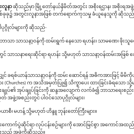
းလူနာ
ဆိုသည်မှာ မြို့တော်နယ်နိမိတ်အတွင်း အစိုးရဌာန၊ အစိုးရအဖ
ခုခု၌ အတွင်းလူနာအဖြစ် တက်ရောက်ကုသမှု ခံယူနေသူကို ဆိုသည်
ဂ္ဂိုလ်များကို ဆိုသည်-
ဗုဒ္ဓဘာသာ သာသနာ့ဝန်ကို ထမ်းရွက် နေသော ရဟန်း၊ သာမဏေ၊ ဖိုးသူ
င် သာသနာရေးဆိုင်ရာ ရဟန်း သို့မဟုတ် သာသနာ့ဝန်ထမ်းအဖြစ် ခေတ
င် ခရစ်ယာန်သာသနာ့ဝန်ကို ထမ်း ဆောင်ရန် အဓိကအားဖြင့် မိမိကိုယ
 (Churches) က အသိအမှတ်ပြု၍ သိက္ခာပေး ထားခြင်းခံရသော သို့မ
ဏ်းချုပ်၏ အုပ်ချုပ်ခြင်းကို ဆန္ဒအလျောက် လက်ခံ၍ ဘာသာရေးစည်းမျဉ်
ဟုတ် အဖွဲ့အစည်းတွင် ပါဝင်သောပုဂ္ဂိုလ်များ၊
ာစီ၊ မဟန့် သို့မဟုတ် ဟိန္ဒူ ဘုန်းတော်ကြီးများ။
းကောက်ပွဲဆိုင်ရာ လုပ်ငန်းစဉ်များကို အောင်မြင်စွာ အကောင်အထည်
းသည့် အဖွဲ့ကိုဆိုသည်။