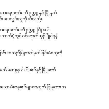
ေး‌ကော်မတီ ဥက္ကဋ္ဌ နှင့် မြို့နယ်
်းပေးသွင်းသူကို ဆိုသည်။
ရေး‌ကော်မတီ ဥက္ကဋ္ဌ၊ မြို့နယ်
က်ပွဲတွင် ဝင်‌ရောက်ယှဉ်ပြိုင်ရန်
ကြောင်း အတည်ပြုသတ်မှတ်ခြင်းခံရသူကို
မဲဆန္ဒနယ် (၆)နယ်နှင့် မြို့တော်
ထားသော မဲဆန္ဒနယ်များအတွက် ပြုစုထားသ