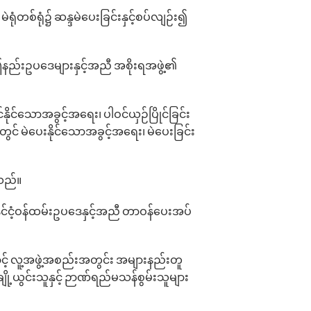
ံတစ်ရုံ၌ ဆန္ဒမဲ‌ပေးခြင်းနှင့်စပ်လျဉ်း၍
က ဤနည်းဥပ‌ဒေများနှင့်အညီ အစိုးရအဖွဲ့၏
ိုင်‌သောအခွင့်အ‌ရေး၊ ပါဝင်ယှဉ်ပြိုင်ခြင်း
ဲတွင် မဲပေးနိုင်သောအခွင့်အရေး၊ မဲပေးခြင်း
ုသည်။
ိုင်ငံ့ဝန်ထမ်းဥပ‌ဒေနှင့်အညီ တာဝန်ပေးအပ်
င့် လူ့အဖွဲ့အစည်းအတွင်း အများနည်းတူ
ချို့ယွင်းသူနှင့် ဉာဏ်ရည်မသန်စွမ်းသူများ