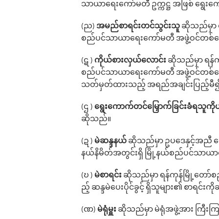
သာယာ‌ရေး‌ကော်မတီ ဥက္ကဋ္ဌ အဖြစ် ‌ရွေး‌က
(ည)
အမည်စာရင်းတင်သွင်းသူ
ဆိုသည်မှာ 
စည်ပင်သာယာရေးကော်မတီ အဖွဲ့ဝင်တစ်နေရာ
(ဋ )
ကိုယ်စားလှယ်လောင်း
ဆိုသည်မှာ ရန်က
စည်ပင်သာယာရေးကော်မတီ အဖွဲ့ဝင်တစ်‌နေရာ
သတ်မှတ်ထားသည့် အရည်အချင်းပြည့်မီ၍ မှ
(ဌ )
‌ရွေး‌ကောက်တင်‌မြှောက်ခြင်းခံရသူကိ
ဆိုသည်။
(ဍ )
မဲဆန္ဒနယ်
ဆိုသည်မှာ ဥပဒေနှင့်အညီ က
နယ်နိမိတ်အတွင်းရှိ မြို့နယ်စည်ပင်သာယ
(ဎ )
မဲစာရင်း
ဆိုသည်မှာ ‌ရန်ကုန်မြို့တေ
ည့် ဆန္ဒမဲပေးပိုင်ခွင့် ရှိသူများ၏ စာရင်းကိ
(ဏ)
မဲရုံမှူး
ဆိုသည်မှာ မဲရုံအဖွဲ့အား ကြီးကြ