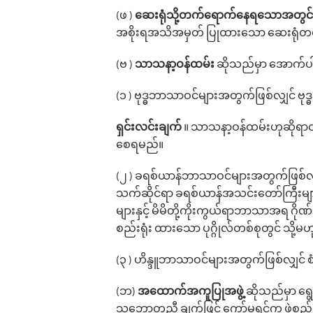
(ဖ )
ဆေးရုံသို့တက်ရောက်နေရသောအတွင်
အစိုးရအသိအမှတ် ပြုထားသော ဆေးရုံတစ်
(ဗ )
သာသနာ့ဝန်ထမ်း
ဆိုသည်မှာ အောက်ပါပု
(၁ ) ဗုဒ္ဓဘာသာဝင်များအတွက်ဖြစ်လျှင် 
ရှင်းလင်းချက်
။ သာသနာ့ဝန်ထမ်းဟုဆိုရာတွ
စေရမည်။
(၂ ) ခရစ်ယာန်ဘာသာဝင်များအတွက်ဖြစ်လျှ
သက်ဆိုင်ရာ ခရစ်ယာန်အသင်းတော်ကြီးများ
များနှင့် မိမိတို့ကိုးကွယ်ရာဘာသာအရ ဂို
စည်းရုံး ထားသော ပုဂ္ဂိုလ်တစ်စုတွင် သို့မ
(၃ ) ဟိန္ဒူဘာသာဝင်များအတွက်ဖြစ်လျှင် စံယ
(ဘ)
အထောက်အကူပြုအဖွဲ့
ဆိုသည်မှာ ရွေ
သဘောတူညီ ချက်ဖြင့် ကော်မရှင်က ဖွဲ့စည်