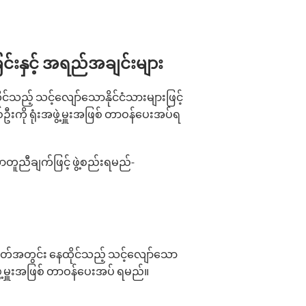
ခြင်းနှင့် အရည်အချင်းများ
သည့် သင့်‌လျော်‌သောနိုင်ငံသားများဖြင့်
ဦးကို ရုံးအဖွဲ့မှူးအဖြစ် တာဝန်‌ပေးအပ်ရ
ူညီချက်ဖြင့် ဖွဲ့စည်းရမည်-
ိတ်အတွင်း နေထိုင်သည့် သင့်‌လျော်‌သော
ဖွဲ့မှူးအဖြစ် တာဝန်‌ပေးအပ် ရမည်။