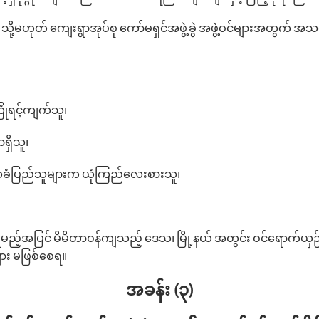
 သို့မဟုတ် ကျေးရွာအုပ်စု ကော်မရှင်အဖွဲ့ခွဲ အဖွဲ့ဝင်များအတွက် အ
ြုံရင့်ကျက်သူ၊
ာရှိသူ၊
ဒေသခံပြည်သူများက ယုံကြည်လေးစားသူ၊
ည့်အပြင် မိမိတာဝန်ကျသည့် ဒေသ၊ မြို့နယ် အတွင်း ဝင်ရောက်ယှဉ်
ျား မဖြစ်စေရ။
အခန်း (၃)