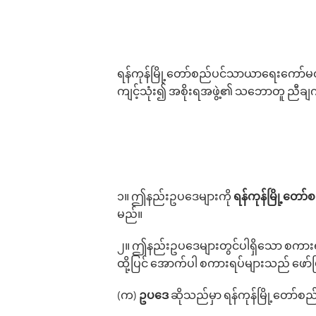
ရန်ကုန်မြို့‌တော်စည်ပင်သာယာ‌ရေး‌ကော်မတ
ကျင့်သုံး၍ အစိုးရအဖွဲ့၏ သဘောတူ ညီချက
၁။ ဤနည်းဥပ‌ဒေများကို
ရန်ကုန်မြို့‌တေ
မည်။
၂။ ဤနည်းဥပ‌ဒေများတွင်ပါရှိ‌သော စကားရ
ထို့ပြင် ‌အောက်ပါ စကားရပ်များသည် ဖော
(က)
ဥပ‌ဒေ
ဆိုသည်မှာ ရန်ကုန်မြို့တော