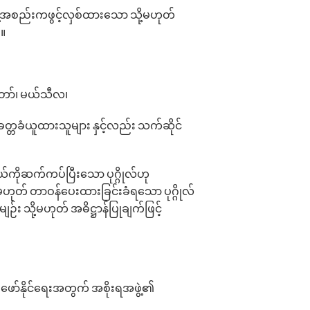
ွဲ့အစည်းကဖွင့်လှစ်ထားသော သို့မဟုတ်
။
တော်၊ မယ်သီလ၊
္တခံယူထားသူများ နှင့်လည်း သက်ဆိုင်
်ကိုဆက်ကပ်ပြီးသော ပုဂ္ဂိုလ်ဟု
ဟုတ် တာဝန်ပေးထားခြင်းခံရသော ပုဂ္ဂိုလ်
း သို့မဟုတ် အဓိဋ္ဌာန်ပြုချက်ဖြင့်
ဖော်နိုင်ရေးအတွက် အစိုးရအဖွဲ့၏