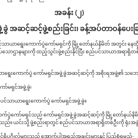
အခန်း (၂)
ဲ့ခွဲ အဆင့်ဆင့်ဖွဲ့စည်းခြင်း၊ ခန့်အပ်တာဝန်ပေး
င်သာယာရွေးကောက်ပွဲကော်မရှင်ကို မြို့တော်နယ်နိမိတ် အတွင်း နေထိုင်
အပ်သောဌာနများကို ထည့်သွင်းဖွဲ့စည်းနိုင်ပြီး စည်ပင်သာယာအရာရှိတစ်
ေးကောက်ပွဲ ကော်မရှင်အဖွဲ့ခွဲအဆင့်ဆင့်ကို အစိုးရအဖွဲ့၏ သဘောတ
်မရှင်အဖွဲ့ခွဲ၊
်ပင်သာယာရွေးကောက်ပွဲ ကော်မရှင်အဖွဲ့ခွဲ။
ပွဲကော်မရှင်သည် ကော်မရှင်အဖွဲ့ခွဲအဆင့်ဆင့်ကို မြို့‌တော်နယ်နိမ
 နိုင်သည်။ ယင်းသို့ ဖွဲ့စည်းရာတွင် စည်ပင်သာယာအရာရှိတစ်ဦးကို ရုံးအ
ဆင့်ရှိပုဂ္ဂိုလ်များသည် အောက်ပါအရည်အချင်းများနှင့် ပြည့်စုံရမည်-