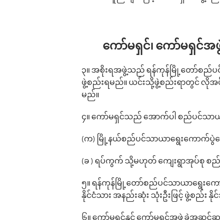
‌ကော်မရှင်၊ ကော်မရှင်အဖွ
၃။ အစိုးရအဖွဲ့သည် ရန်ကုန်မြို့တော်‌စည်ပ
ဖွဲ့စည်းရမည်။ ယင်းသို့ဖွဲ့စည်းရာတွင် လို
မည်။
၄။ ကော်မရှင်သည် အောက်ပါ စည်ပင်သာယာရွ
(က) မြို့နယ်‌စည်ပင်သာယာရွေးကောက်ပွဲကော
(ခ ) ရပ်ကွက် သို့မဟုတ် ကျေးရွာအုပ်စု စည
၅။ ရန်ကုန်မြို့တော်‌စည်ပင်သာယာရွေးကောက်
နိုင်ငံသား အနည်းဆုံး သုံးဦးဖြင့် ဖွဲ့စည်း
၆။ ကော်မရှင်နှင့် ကော်မရှင်အဖွဲ့ခွဲအဆင့်