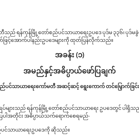
ီသည် ရန်ကုန်မြို့‌တော်စည်ပင်သာယာ‌ရေးဥပဒေ ပုဒ်မ ၃၃၆၊ ပုဒ်မခွဲ (
်ဖြင့်‌အောက်ပါနည်းဥပ‌ဒေများကို ထုတ်ပြန်လိုက်သည်။
အခန်း (၁)
အမည်နှင့်အဓိပ္ပာယ်‌ဖော်ပြချက်
ာ်စည်ပင်သာယာ‌ရေး‌ကော်မတီ အဆင့်ဆင့် ရွေးကောက် တင်မြှောက်ခြင်း
ပ်များသည် ရန်ကုန်မြို့‌တော်စည်ပင်သာယာ‌ရေး ဥပ‌ဒေတွင် ပါရှိသည
်ပြပါအတိုင်း အဓိပ္ပာယ်သက်‌ရောက်‌စေရမည်-
်စည်ပင်သာယာရေးဥပဒေကို ဆိုသည်။