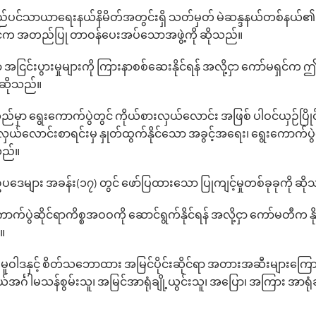
စည်ပင်သာယာ‌ရေးနယ်နိမိတ်အတွင်းရှိ သတ်မှတ် မဲဆန္ဒနယ်တစ်နယ်၏ မဲရု
ရှင်က အတည်ပြု တာဝန်‌ပေးအပ်‌သောအဖွဲ့ကို ဆိုသည်။
ရာ အငြင်းပွားမှုများကို ကြားနာစစ်‌ဆေးနိုင်ရန် အလို့ငှာ ကော်မရှင်
ုဆိုသည်။
ည်မှာ ‌ရွေး‌ကောက်ပွဲတွင် ကိုယ်စားလှယ်လောင်း အဖြစ် ပါဝင်ယှဉ်ပြိုင်န
းလှယ်‌လောင်းစာရင်းမှ နှုတ်ထွက်နိုင်‌သော အခွင့်အ‌ရေး၊ ရွေးကောက်ပွ
သည်။
ေများ အခန်း(၁၇) တွင် ဖော်ပြထားသော ပြုကျင့်မှုတစ်ခုခုကို ဆိ
ာက်ပွဲဆိုင်ရာကိစ္စအဝဝကို ဆောင်ရွက်နိုင်ရန် အလို့ငှာ ကော်မတီက န
။
 မူဝါဒနှင့် စိတ်သဘောထား အမြင်ပိုင်းဆိုင်ရာ အတားအဆီးများကြော
ကိုယ်အင်္ဂါမသန်စွမ်းသူ၊ အမြင်အာရုံချို့ယွင်းသူ၊ အပြော၊ အကြား အာရုံ