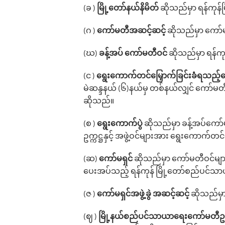
(ခ )
မြို့‌တော်နယ်နိမိတ်
ဆိုသည်မှာ ရန်ကုန်
(ဂ )
‌ကော်မတီအဆင့်ဆင့်
ဆိုသည်မှာ ‌ကော်
(ဃ)
ခန့်အပ် ‌ကော်မတီဝင်
ဆိုသည်မှာ ရန်က
(င )
‌ရွေး‌ကောက်တင်‌မြှောက်ခြင်းခံရသည်
မဲဆန္ဒနယ် (၆)နယ်မှ တစ်နယ်လျှင် ကော်မတီဝင
ဆိုသည်။
(စ )
‌ရွေး‌ကောက်ပွဲ
ဆိုသည်မှာ ခန့်အပ်‌ကော
ဥက္ကဋ္ဌနှင့် အဖွဲ့ဝင်များအား ရွေးကောက်တင်
(ဆ)
ကော်မရှင်
ဆိုသည်မှာ ကော်မတီဝင်များ
ပေးအပ်သည့် ရန်ကုန် မြို့တော်စည်ပင်သာ
(ဇ )
‌ကော်မရှင်အဖွဲ့ခွဲ အဆင့်ဆင့်
ဆိုသည်မှာ 
(ဈ )
မြို့နယ်စည်ပင်သာယာ‌ရေး‌ကော်မတီဥက