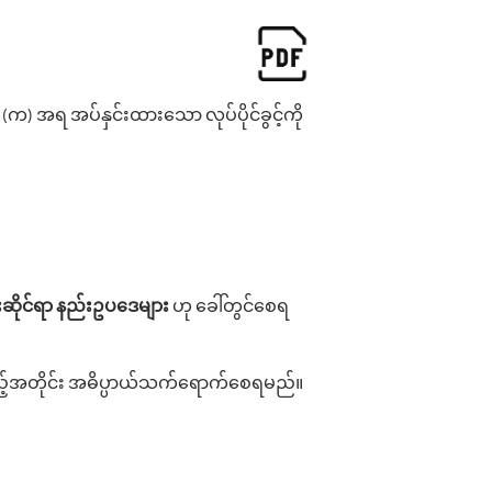
က) အရ အပ်နှင်းထား‌သော လုပ်ပိုင်ခွင့်ကို
ဆိုင်ရာ
နည်းဥပ‌ဒေများ
ဟု ‌ခေါ်တွင်‌စေရ
့်အတိုင်း အဓိပ္ပာယ်သက်‌ရောက်‌စေရမည်။