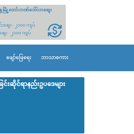
့မြို့တော်ဘဏ်ဒေါ်လာစျေး
်းစျေး - ၂၁၀၀ ကျပ်
စျေး - ၂၁၀၀ ကျပ်
ဖျော်ဖြေရေး
ဘာသာစကား
င်းဆိုင်ရာနည်းဥပ‌ဒေများ