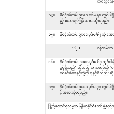
တင်သွင်းနို
၁၄။
နိုင်ငံ့ဝန်ထမ်းဥပဒေ ပုဒ်မ ၅၈ တွင်
ည့် စကားရပ်ဖြင့် အစားထိုးရမည်။
၁၅။
နိုင်ငံ့ဝန်ထမ်းဥပဒေ ပုဒ်မ ၆၂ ကို 
“၆၂။
ဝန်ထမ်းက ပ
၁၆။
နိုင်ငံ့ဝန်ထမ်း ဥပဒေ ပုဒ်မ ၆၄ တွင်ပါ
ခွင့်ရှိသည်” ဆိုသည့် စကားရပ်ကို “လ
ပင်စင်ခံစားခွင့်တို့ကို ရခွင့်ရှိသည်
၁၇။
နိုင်ငံ့ဝန်ထမ်းဥပဒေ ပုဒ်မ ၇၄ တွင်
င့် အစားထိုးရမည်။
ပြည်ထောင်စုသမ္မတ မြန်မာနိုင်ငံတော် ဖွဲ့စ