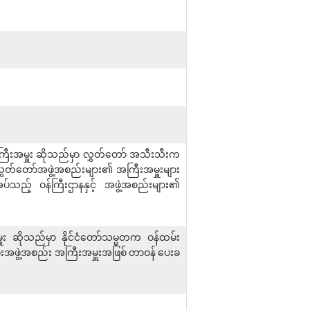
အကြီးအမှူး ဆိုသည်မှာ လွှတ်တော် အသီးသီးက
ှတ်တော်အဖွဲ့အစည်းများ၏ အကြီးအမှူးများ
့အပ်သည့် ဝန်ကြီးဌာနနှင့် အဖွဲ့အစည်းများ၏
ူး ဆိုသည်မှာ နိုင်ငံတော်သမ္မတက ဝန်ထမ်း
မ်းအဖွဲ့အစည်း အကြီးအမှူးအဖြစ် တာဝန် ပေးခ