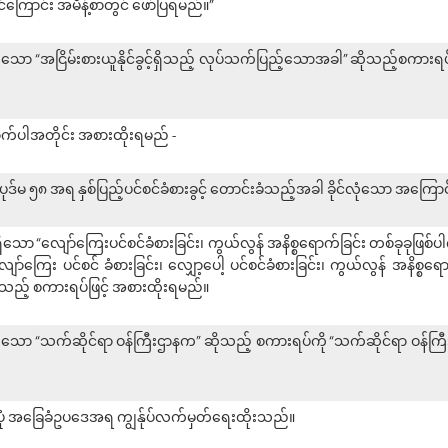
င်ကြောင်း အမိန့်စာတွင် ဖော်ပြရမည်။”
ပါရှိသော “အငြိမ်းစားယူနိုင်ခွင့်ရှိသည့် လုပ်သက်ပြည့်သောအခါ” ဆိုသည့်စကား
အောက်ပါအတိုင်း အစားထိုးရမည် -
ုဒ်မ ၅၈ အရ နှစ်ပြည့်ပင်စင်ခံစားခွင့် တောင်းခံသည့်အခါ ခိုင်လုံသော အကြောင်
ရှိသော “လျော်ကြေးပင်စင်ခံစားခြင်း၊ ကွယ်လွန် အနိစ္စရောက်ခြင်း တစ်ခုခုဖြစ်ပါက
ျော်ကြေး ပင်စင် ခံစားခြင်း၊ လျှော့ပေါ့ ပင်စင်ခံစားခြင်း၊ ကွယ်လွန် အနိစ္စရ
” ဆိုသည့် စကားရပ်ဖြင့် အစားထိုးရမည်။
ပါရှိသော “သက်ဆိုင်ရာ ဝန်ကြီးဌာနက” ဆိုသည့် စကားရပ်ကို “သက်ဆိုင်ရာ ဝန်ကြ
ည်းပုံ အခြေခံဥပဒေအရ ကျွန်ုပ်လက်မှတ်ရေးထိုးသည်။