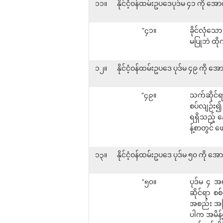
၁၁။
နိုင်ငံ့ဝန်ထမ်းဥပဒေပုဒ်မ ၄၁ ကို အ
“၄၁။
ခိုင်လုံသေ
မပြုဘဲ ထို
၁၂။
နိုင်ငံ့ဝန်ထမ်းဥပဒေ ပုဒ်မ ၄၉ ကို 
“၄၉။
သက်ဆိုင်ရ
စပ်လျဉ်း၍ 
ရရှိသည့် န
န့်စာတွင် ဖ
၁၃။
နိုင်ငံ့ဝန်ထမ်းဥပဒေ ပုဒ်မ ၅၀ ကို အ
“၅၀။
ပုဒ်မ ၄ အ
ဆိုင်ရာ စစ
အစည်း အကြီ
ပါက အမိန့်