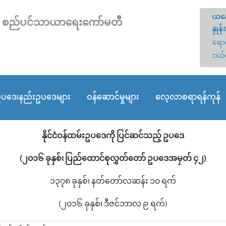
ယနေ
တော် စည်ပင်သာယာရေးကော်မတီ
နှုန်း
ရောင
ဝယ်
ပဒေ၊နည်းဥပဒေများ
ဝန်ဆောင်မှုများ
လေ့လာစရာရန်ကုန်
နိုင်ငံဝန်ထမ်းဥပဒေကို ပြင်ဆင်သည့် ဥပဒေ
(၂၀၁၆ ခုနှစ်၊ ပြည်ထောင်စုလွှတ်တော် ဥပဒေအမှတ် ၄၂)
၁၃၇၈ ခုနှစ်၊ နတ်တော်လဆန်း ၁၀ ရက်
(၂၀၁၆ ခုနှစ်၊ ဒီဇင်ဘာလ ၉ ရက်)