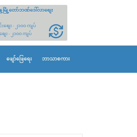
့မြို့တော်ဘဏ်ဒေါ်လာစျေး
်းစျေး - ၂၁၀၀ ကျပ်
စျေး - ၂၁၀၀ ကျပ်
ဖျော်ဖြေရေး
ဘာသာစကား