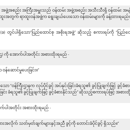
င့် အဖွဲ့အစည်း အကြီးအမှူးသည် ဝန်ထမ်း အဖွဲ့အစည်း အသီးသီးရှိ ဝန်ထမ်း အ
ထူးအတွက် ရာထူးဝန်အဖွဲ့က ရွေးချယ်ပေးသော ဝန်ထမ်းများကို ခန့်ထားရမည်။
ခွဲ (ခ) တွင်ပါရှိသော“ပြည်ထောင်စု အစိုးရအဖွဲ့” ဆိုသည့် စကားရပ်ကို “ပြည်ထေ
ခွဲ (ဌ) ကို အောက်ပါအတိုင်း အစားထိုးရမည် -
 ဝန်ဆောင်မှုပေးခြင်း။”
ှိသော “ဝန်ကြီးဌာနက လုပ်ပိုင်ခွင့် အပ်နှင်းခြင်းခံရသူ၏ ခွင့်ပြုချက်ဖြင့် ခွင့်ခ
င်းခြင်း ခံရသူ၏ ခွင့်ပြုချက်ဖြင့် ခွင့်ခံစားနိုင်သည်” ဆိုသည့်စကားရပ်ဖြင့် အစား
ောက်ပါအတိုင်း အစားထိုးရမည် -
းအလိုက် သတ်မှတ်ချက်များနှင့်အညီ ခွင့်ကို တောင်းခံပိုင်ခွင့် ရှိသည်။”