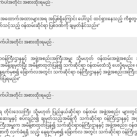
ောက်ပါအတိုင်း အစားထိုးရမည် -
ာ အထောက်အထားများအရ အပြစ်ရှိကြောင်း ပေါ်လွင် ထင်ရှားနေသည့် ကိစ္စတွင် 
က်သင့်သည့် ဝန်ထမ်းဆိုင်ရာ ပြစ်ဒဏ်ကို ချမှတ်နိုင်သည်။”
အောက်ပါအတိုင်း အစားထိုးရမည် -
ာဝန်ကြီးဌာနနှင့် အဖွဲ့အစည်းအကြီးအမှူး သို့မဟုတ် ဝန်ထမ်းအဖွဲ့အစည်း 
အမိန့်ချမှတ်ပြီး အမိန့်စာထုတ်ပြန်၍ သက်ဆိုင်ရာ ဝန်ထမ်းထံသို့ ပေးပို့ရမည်။
ေ့ရက်မှစ၍ ခြောက်လအတွင်း သက်ဆိုင်ရာ ဝန်ကြီးဌာနနှင့် အဖွဲ့အစည်းအကြီးအမ
ော်ပြရမည်။”
ောက်ပါအတိုင်း အစားထိုးရမည် -
ရ တိုင်းဒေသကြီး သို့မဟုတ် ပြည်နယ်ဆိုင်ရာ ဝန်ထမ်း အဖွဲ့အစည်း များတွင
်ဆေးမှုနှင့် စပ်လျဉ်း၍ ချမှတ်သည့်အမိန့်ကို သက်ဆိုင်ရာ ဝန်ကြီးဌာနနှင့် အ
းအမှူးက အမိန့်စာထုတ်ပြန်၍ သက်ဆိုင်ရာဝန်ကြီးဌာနနှင့် အဖွဲ့အစည်း၊ ဝန်ထမ်း
စာကို လက်ခံရရှိ သည့် နေ့ရက်မှစ၍ ခြောက်လ အတွင်း သက်ဆိုင်ရာ ဝန်ကြီးဌာ