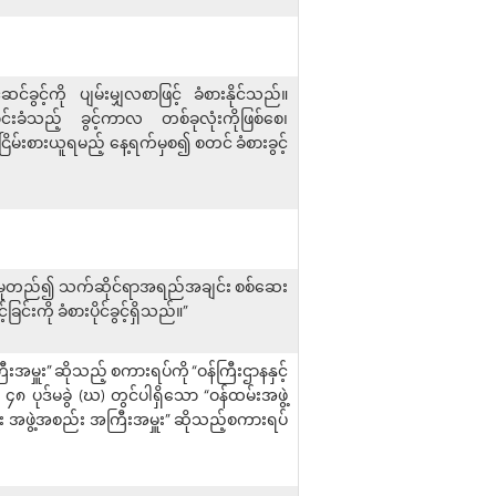
ွင့်ကို ပျမ်းမျှလစာဖြင့် ခံစားနိုင်သည်။
ောင်းခံသည့် ခွင့်ကာလ တစ်ခုလုံးကိုဖြစ်စေ၊
ိမ်းစားယူရမည့် နေ့ရက်မှစ၍ စတင် ခံစားခွင့်
ပေါ် မူတည်၍ သက်ဆိုင်ရာအရည်အချင်း စစ်ဆေး
င်းကို ခံစားပိုင်ခွင့်ရှိသည်။”
ကြီးအမှူး” ဆိုသည့် စကားရပ်ကို “ဝန်ကြီးဌာနနှင့်
၈ ပုဒ်မခွဲ (ဃ) တွင်ပါရှိသော “ဝန်ထမ်းအဖွဲ့
်း အဖွဲ့အစည်း အကြီးအမှူး” ဆိုသည့်စကားရပ်