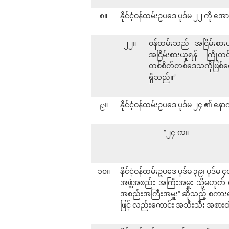
၈။
နိုင်ငံ့ဝန်ထမ်းဥပဒေ ပုဒ်မ ၂၂ ကို အ
၂၂။
ဝန်ထမ်းသည် အငြိမ်းစားယူ
အငြိမ်းစားယူရန် ကြိုတင်
တစ်စိတ်တစ်ဒေသကိုဖြစ်စေ အ
ရှိသည်။”
၉။
နိုင်ငံ့ဝန်ထမ်းဥပဒေ ပုဒ်မ ၂၄ ၏ နေ
“၂၄-က။
၁၀။
နိုင်ငံ့ဝန်ထမ်းဥပဒေ ပုဒ်မ ၃၉၊ ပုဒ်မ ၄
အဖွဲ့အစည်း အကြီးအမှူး သို့မဟုတ် 
အစည်းအကြီးအမှူး” ဆိုသည့် စကားရပ်
ဖြင့် လည်းကောင်း အသီးသီး အစားထ