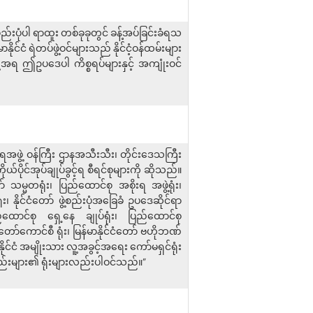
်းပုံပါ ရာထူး တစ်ခုခုတွင် ခန့်အပ်ခြင်းခံရသ
နိုင်ငံ ရဲတပ်ဖွဲ့ဝင်များသည် နိုင်ငံ့ဝန်ထမ်းများ
့အရ ဤဥပဒေပါ ကိစ္စရပ်များနှင့် အကျုံးဝင်
းရအဖွဲ့ ဝန်ကြီး ဌာနအသီးသီး၊ တိုင်းဒေသကြီး
ယ်ပိုင်အုပ်ချုပ်ခွင့်ရ စီရင်စုများကို ဆိုသည်။
သမ္မတရုံး၊ ပြည်ထောင်စု အစိုးရ အဖွဲ့ရုံး၊
၊ နိုင်ငံတော် ဖွဲ့စည်းပုံအခြေခံ ဥပဒေဆိုင်ရာ
ည်ထောင်စု ရှေ့နေ ချုပ်ရုံး၊ ပြည်ထောင်စု
်တော်ကောင်စီ ရုံး၊ မြန်မာနိုင်ငံတော် ဗဟိုဘဏ်
နိုင်ငံ အမျိုးသား လူ့အခွင့်အရေး ကော်မရှင်ရုံး
စည်းများ၏ ရုံးများလည်းပါဝင်သည်။”