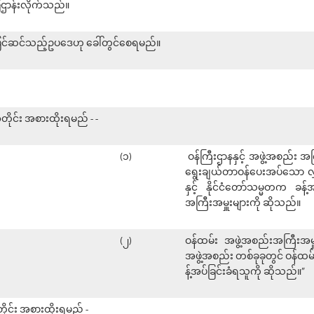
ဌာန်းလိုက်သည်။
 ပြင်ဆင်သည့်ဥပဒေဟု ခေါ်တွင်စေရမည်။
တိုင်း အစားထိုးရမည် - -
(၁)
ဝန်ကြီးဌာနနှင့် အဖွဲ့အစည်း 
ရွေးချယ်တာဝန်ပေးအပ်သော လွ
နှင့် နိုင်ငံတော်သမ္မတက ခန်
အကြီးအမှူးများကို ဆိုသည်။
(၂)
ဝန်ထမ်း အဖွဲ့အစည်းအကြီးအမှ
အဖွဲ့အစည်း တစ်ခုခုတွင် ဝန်ထ
န့်အပ်ခြင်းခံရသူကို ဆိုသည်။”
တိုင်း အစားထိုးရမည် -