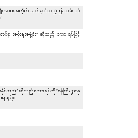
မျိုးအစားအလိုက် သတ်မှတ်သည့် ပြန်တမ်း ဝင်
”
ာင်စု အစိုးရအဖွဲ့ရုံး” ဆိုသည့် စကားရပ်ဖြင့်
ံစားနိုင်သည်” ဆိုသည့်စကားရပ်ကို “ဝန်ကြီးဌာနနှ
ထိုးရမည်။