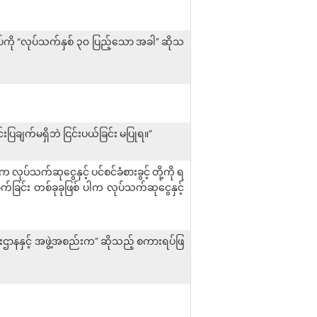
ရပ်ကို “လုပ်သက်နှစ် ၃၀ ပြည့်သော အခါ” ဆိုသ
းပြချက်မရှိဘဲ ငြင်းပယ်ခြင်း မပြုရ။”
 လုပ်သက်ဆုငွေနှင့် ပင်စင်ခံစားခွင့် တို့ကို ရ
ောက်ခြင်း တစ်ခုခုဖြစ် ပါက လုပ်သက်ဆုငွေနှင့်
ီးဌာနနှင့် အဖွဲ့အစည်းက” ဆိုသည့် စကားရပ်ဖြ