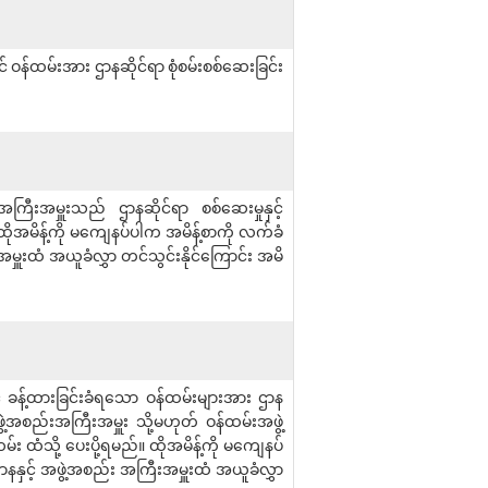
ဝန်ထမ်းအား ဌာနဆိုင်ရာ စုံစမ်းစစ်ဆေးခြင်း
အကြီးအမှူးသည် ဌာနဆိုင်ရာ စစ်ဆေးမှုနှင့်
 ထိုအမိန့်ကို မကျေနပ်ပါက အမိန့်စာကို လက်ခံ
ှူးထံ အယူခံလွှာ တင်သွင်းနိုင်ကြောင်း အမိ
် ခန့်ထားခြင်းခံရသော ဝန်ထမ်းများအား ဌာန
ဖွဲ့အစည်းအကြီးအမှူး သို့မဟုတ် ဝန်ထမ်းအဖွဲ့
 ထံသို့ ပေးပို့ရမည်။ ထိုအမိန့်ကို မကျေနပ်
နနှင့် အဖွဲ့အစည်း အကြီးအမှူးထံ အယူခံလွှာ