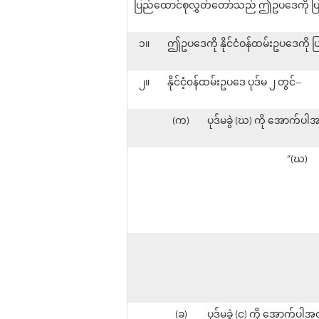
ပြည်ထောင်စုလွှတ်တော်သည် ဤဥပဒေကို ပြ
၁။
ဤဥပဒေကို နိုင်ငံဝန်ထမ်းဥပဒေကို
၂။
နိုင်ငံ့၀န်ထမ်းဥပဒေ ပုဒ်မ ၂ တွင်--
(က)
ပုဒ်မခွဲ (ဃ) ကို အောက်ပါအ
“(ဃ)
(ခ)
ပုဒ်မခွဲ (င) ကို အောက်ပါအ