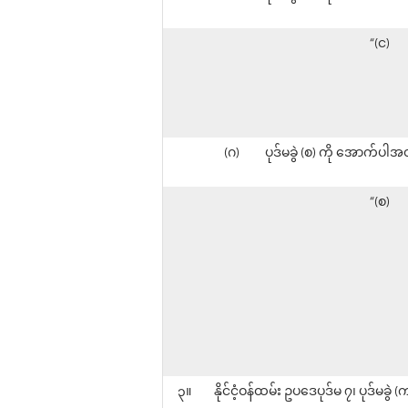
“(င)
(ဂ)
ပုဒ်မခွဲ (စ) ကို အောက်ပါအ
“(စ)
၃။
နိုင်ငံ့ဝန်ထမ်း ဥပဒေပုဒ်မ ၇၊ ပုဒ်မခ