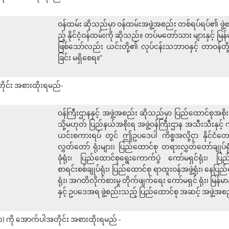
ဝန်ထမ်း ဆိုသည်မှာ ဝန်ထမ်းအဖွဲ့အစည်း တစ်ရပ်ရပ်၏ ဖွဲ့စည
ည့် နိုင်ငံ့ဝန်ထမ်းကို ဆိုသည်။ တပ်မတော်သား များနှင့် မြန်မာ
ဖြစ်သော်လည်း ယင်းတို့၏ လုပ်ငန်းသဘာဝနှင့် တာဝန်တို
ခြင်း မရှိစေရ။”
တိုင်း အစားထိုးရမည်-
ဝန်ကြီးဌာနနှင့် အဖွဲ့အစည်း ဆိုသည်မှာ ပြည်ထောင်စုအစို
သို့မဟုတ် ပြည်နယ်အစိုးရ အဖွဲ့ဝန်ကြီးဌာန အသီးသီးနှင့် ကို
ယင်းစကားရပ် တွင် ဤဥပဒေပါ ကိစ္စအလို့ငှာ နိုင်ငံတော် 
လွှတ်တော် ရုံးများ၊ ပြည်ထောင်စု တရားလွှတ်တော်ချုပ်ရုံး
ခုံရုံး၊ ပြည်ထောင်စုရွေးကောက်ပွဲ ကော်မရှင်ရုံး၊ ပြ
စာရင်းစစ်ချုပ်ရုံး၊ ပြည်ထောင်စု ရာထူးဝန်အဖွဲ့ရုံး၊ နေပြည
ရုံး၊ အဂတိလိုက်စားမှု တိုက်ဖျက်ရေး ကော်မရှင် ရုံး၊ မြန်မာ
နှင့် ဥပဒေအရ ဖွဲ့စည်းသည့် ပြည်ထောင်စု အဆင့် အဖွဲ့အ
ွဲ (က) ကို အောက်ပါအတိုင်း အစားထိုးရမည် -