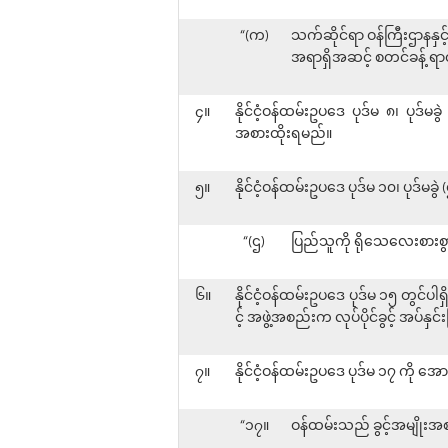
“(က)
သက်ဆိုင်ရာ ဝန်ကြီးဌာနနှ
အရာရှိအဆင့် စတင်ခန့် ရာ
၄။
နိုင်ငံ့ဝန်ထမ်းဥပဒေ ပုဒ်မ ၈၊ ပုဒ်မ
အစားထိုးရမည်။
၅။
နိုင်ငံ့ဝန်ထမ်းဥပဒေ ပုဒ်မ ၁၀၊ ပုဒ်မ
“(ဌ)
ပြည်သူကို ရိုသေလေးစားစွာ
၆။
နိုင်ငံ့ဝန်ထမ်းဥပဒေ ပုဒ်မ ၁၅ တွင်ပါရ
င့် အဖွဲ့အစည်းက လုပ်ပိုင်ခွင့် အပ်နှ
၇။
နိုင်ငံ့ဝန်ထမ်းဥပဒေ ပုဒ်မ ၁၇ ကို အ
“၁၇။
ဝန်ထမ်းသည် ခွင့်အမျိုးအစာ