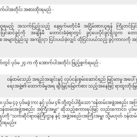
ောက်ပါအတိုင်း အစားထိုးရမည် -
ရမည့် အသက်ပြည့်သည့် နေ့ရက်မတိုင်မီ အငြိမ်းစားယူရန် ကြိုတင်ပြင်ဆင်ခ
ပြင်ဆင်ခွင့်ကို အချိန်မီ တောင်းခံခဲ့ရာတွင် ခွင့်ပေးပိုင်ခွင့်ရှိသူက တ
များပြည်သူ အကျိုးငှာ ငြင်းပယ်ခဲ့လျှင် ထိုငြင်းပယ်သည့် ခွင့်ကာလကို အငြ
ာက်တွင် ပုဒ်မ ၂၄-က ကို အောက်ပါအတိုင်း ဖြည့်စွက်ရမည် -
ဝန်ထမ်းသည် အရည်အချင်းနှင့် လုပ်ငန်းစွမ်းဆောင်ရည် မြင့်မားမှု အ
ရေးအဖွဲ့၏ ထောက်ခံမှုအရ ချီးမြှင့်မြောက်စား သည့်အနေဖြင့် ရာထူးတိုးမြှင့်ခြ
၀၊ ပုဒ်မ ၄၃ ပုဒ်မခွဲ (က) နှင့် ပုဒ်မ ၄၆ တို့တွင်ပါရှိသော “ဝန်ထမ်းအဖွဲ့အစည်း အ
ဝန်ထမ်းအဖွဲ့အစည်း အကြီးအမှူး” ဆိုသည့်စကားရပ်ဖြင့် လည်းကောင်း၊ ပုဒ်မ ၄
ကို “သက်ဆိုင်ရာဝန်ကြီးဌာန နှင့် အဖွဲ့အစည်းအကြီးအမှူး သို့မဟုတ် ဝန်ထမ
ိုးရမည်။