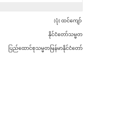
(ပုံ) ထင်ကျော်
နိုင်ငံတော်သမ္မတ
ပြည်ထောင်စုသမ္မတမြန်မာနိုင်ငံတော်