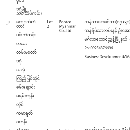
ပိုင်း)
ဒဂုံမြို့
သစ်(ဆိပ်ကမ်း)
၂။
ကျောက်တံ
Lot-
Edotco
ကန်သာယာစင်တာ(၁၇ လွှာ)
တား
2
Myanmar
Co.,Ltd
ကန်ရိပ်သာလမ်းနှင့် ဦးအေ
ပန်းဘဲတန်း
မင်္ဂလာတောင်ညွှန့်မြို့နယ်၊ ရ
လသာ
Ph: 09254376696
လမ်းမတော်
BusinessDevelopmentMM
ဒဂုံ
အလုံ
ကြည့်မြင်တိုင်
စမ်းချောင်း
မရမ်းကုန်း
လှိုင်
ကမာရွတ်
ဗဟန်း