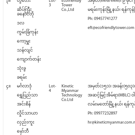
၃။
တွံတေး
Lot-
Ecofriendly
အမှတ်(၈၈၆/၈၈၈)၊ ၉ မိုင်၊
3
Tower
ဆိပ်ကြီး
Co.,Ltd
မရမ်းကုန်းမြို့နယ်၊ ရန်ကုန်မြ
ခနောင်တို
Ph: 09457741277
ဒလ
eft@ecofriendlytower.com
ကွမ်းခြံကုန်း
ကော့မှူး
သန်လျင်
ကျောက်တန်း
သုံးခွ
ခရမ်း
၄။
မင်္ဂလာဒုံ
Lot-
Kinetic
အမှတ်(၁၅၁)၊ အခန်း(၅၀၃
4
Myanmar
ရွှေပြည်သာ
Technology
အဆင့်မြင့်အိမ်ရာ(MBLC) ဝ
Co.Ltd
အင်းစိန်
လမ်းမတော်မြို့နယ်၊ ရန်ကုန်
လှိုင်သာယာ
Ph: 09977232897
လှည်းကူး
hr@kineticmyanmar.com
မှော်ဘီ