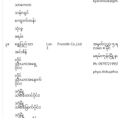
kyarshouk@gma
သာကေတ
သန်လျင်
ကျောက်တန်း
သုံးခွ
ခရမ်း
၃။
ရွှေပြည်သာ
Lot-
Frontilir Co.,Ltd
အမှတ်(၃၃)၊ ၅ ရ
3
လမ်း၊ ၈ မိုင်
အင်းစိန်
မရမ်းကုန်းမြို့နယ
လှိုင်
သာယာ(အရှေ့
Ph: 0979721995
ပိုင်း)
phyo.thiha@front
လှိုင်
သာယာ(အနောက်
ပိုင်း)
ဒဂုံမြို့
သစ်(တောင်ပိုင်း)
ဒဂုံမြို့
သစ်(မြောက်ပိုင်း)
ဒဂုံမြို့