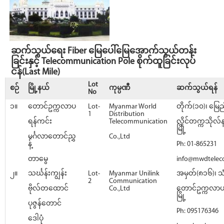
ဆက်သွယ်ရေး Fiber မြေပေါ်မြေအောက်သွယ်တန်း
ခြင်းနှင့် Telecommunication Pole စိုက်ထူခြင်းလုပ်
ငန်(Last Mile)
Lot
စဉ်
မြို့နယ်
ကုမ္ပဏီ
ဆက်သွယ်ရန်
No
၁။
တောင်ဥက္ကလာပ
Lot-
Myanmar World
တိုက်(၁၀)၊ မြေည
1
Distribution
ရန်ကင်း
Telecommunication
လှိုင်တက္ကသိုလ်
မြို့
မင်္ဂလာတောင်ညွှ
Co.,Ltd
န့်
Ph: 01-865231
တာမွေ
info@mwdtele
၂။
သင်္ဃန်းကျွန်း
Lot-
Myanmar Unilink
အမှတ်(၈၁၆)၊ သ
2
Communication
ဗိုလ်တထောင်
Co.,Ltd
တောင်ဥက္ကလာပမြ
မြို့
ပုဇွန်တောင်
Ph: 095176346
ဒေါပုံ