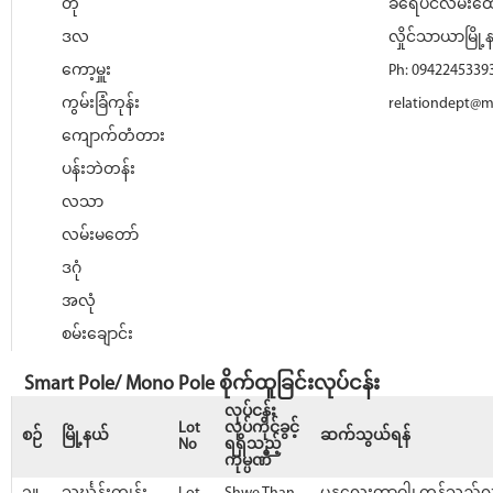
တို
ခရေပင်လမ်းထောင
ဒလ
လှိုင်သာယာမြို့န
ကော့မှူး
Ph: 0942245339
ကွမ်းခြံကုန်း
relationdept@
ကျောက်တံတား
ပန်းဘဲတန်း
လသာ
လမ်းမတော်
ဒဂုံ
အလုံ
စမ်းချောင်း
Smart Pole/ Mono Pole စိုက်ထူခြင်းလုပ်ငန်း
လုပ်ငန်း
Lot
လုပ်ကိုင်ခွင့်
စဉ်
မြို့နယ်
ဆက်သွယ်ရန်
No
ရရှိသည့်
ကုမ္ပဏီ