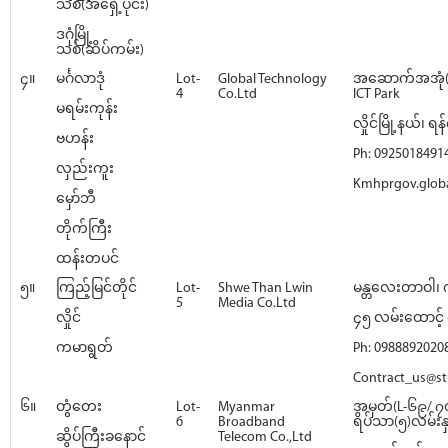
သစ်(အရှေ့ပိုင်း)
ဒဂုံမြို့
သစ်(ဆိပ်ကမ်း)
၄။
မင်္ဂလာဒုံ
Lot-
Global Technology
အဆောက်အအုံ(
4
Co.Ltd
ICT Park
မရမ်းကုန်း
လှိုင်မြို့နယ်၊ ရန်
ဗဟန်း
Ph: 0925018491
လှည်းကူး
Kmhprgov.glob
မှော်ဘီ
တိုက်ကြီး
ထန်းတပင်
၅။
ကြည့်မြင်တိုင်
Lot-
Shwe Than Lwin
မန္တလေးတာဝါ၊ က
5
Media Co.Ltd
လှိုင်
၄၅ လမ်းထောင့် ရ
ကမာရွတ်
Ph: 0988892020
Contract_us@st
၆။
တွံတေး
Lot-
Myanmar
အမှတ်(L-၆၉/ ၇၀
6
Broadband
ရိပ်သာ(၅)လမ်းနှင
ဆိပ်ကြီးခနောင်
Telecom Co.,Ltd