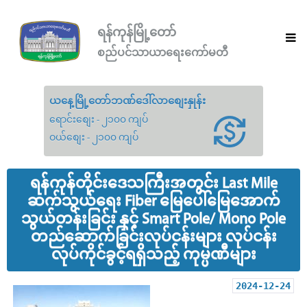
ရန်ကုန်မြို့တော်
စည်ပင်သာယာရေးကော်မတီ
ယနေ့မြို့တော်ဘဏ်ဒေါ်လာစျေးနှုန်း
ရောင်းစျေး - ၂၁၀၀ ကျပ်
ဝယ်စျေး - ၂၁၀၀ ကျပ်
ရန်ကုန်တိုင်းဒေသကြီးအတွင်း Last Mile
ဆက်သွယ်ရေး Fiber မြေပေါ်မြေအောက်
သွယ်တန်းခြင်း နှင့် Smart Pole/ Mono Pole
တည်ဆောက်ခြင်းလုပ်ငန်းများ လုပ်ငန်း
လုပ်ကိုင်ခွင့်ရရှိသည့် ကုမ္ပဏီများ
2024-12-24