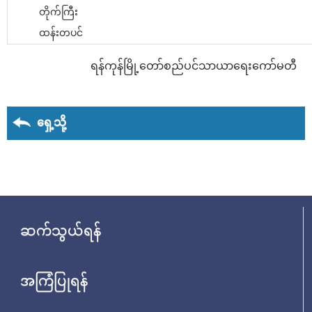
တိုက်ကြီး
ထန်းတပင်
ရန်ကုန်မြို့တော်စည်ပင်သာယာရေးကော်မတီ
ရှေ့သို့
ဆက်သွယ်ရန်
အကြံပြုရန်