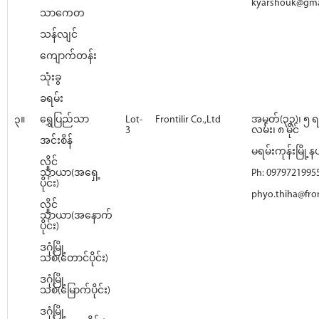
kyarshouk@gma
သာကေတ
သန်လျင်
ကျောက်တန်း
သုံးခွ
ခရမ်း
၃။
ရွှေပြည်သာ
Lot-
Frontilir Co.,Ltd
အမှတ်(၃၃)၊ ၅ ရ
3
လမ်း၊ ၈ မိုင်
အင်းစိန်
မရမ်းကုန်းမြို့နယ
လှိုင်
သာယာ(အရှေ့
Ph: 0979721995
ပိုင်း)
phyo.thiha@front
လှိုင်
သာယာ(အနောက်
ပိုင်း)
ဒဂုံမြို့
သစ်(တောင်ပိုင်း)
ဒဂုံမြို့
သစ်(မြောက်ပိုင်း)
ဒဂုံမြို့