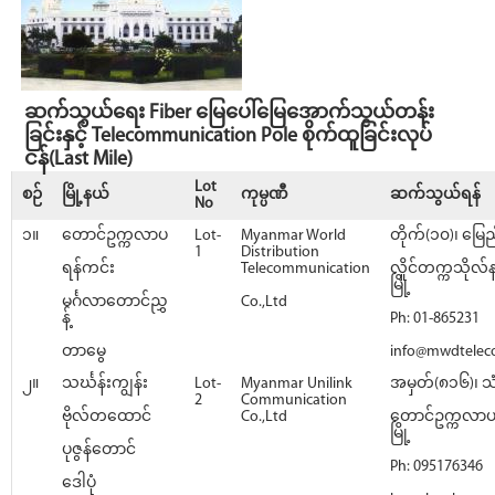
ဆက်သွယ်ရေး Fiber မြေပေါ်မြေအောက်သွယ်တန်း
ခြင်းနှင့် Telecommunication Pole စိုက်ထူခြင်းလုပ်
ငန်(Last Mile)
Lot
စဉ်
မြို့နယ်
ကုမ္ပဏီ
ဆက်သွယ်ရန်
No
၁။
တောင်ဥက္ကလာပ
Lot-
Myanmar World
တိုက်(၁၀)၊ မြေည
1
Distribution
ရန်ကင်း
Telecommunication
လှိုင်တက္ကသိုလ်
မြို့
မင်္ဂလာတောင်ညွှ
Co.,Ltd
န့်
Ph: 01-865231
တာမွေ
info@mwdtele
၂။
သင်္ဃန်းကျွန်း
Lot-
Myanmar Unilink
အမှတ်(၈၁၆)၊ သ
2
Communication
ဗိုလ်တထောင်
Co.,Ltd
တောင်ဥက္ကလာပမြ
မြို့
ပုဇွန်တောင်
Ph: 095176346
ဒေါပုံ