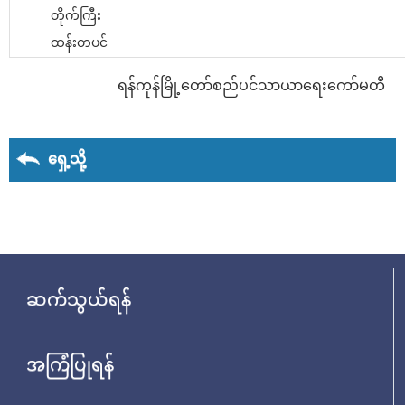
တိုက်ကြီး
ထန်းတပင်
ရန်ကုန်မြို့တော်စည်ပင်သာယာရေးကော်မတီ
ရှေ့သို့
ဆက်သွယ်ရန်
အကြံပြုရန်