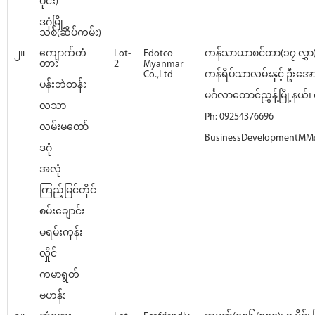
ပိုင်း)
ဒဂုံမြို့
သစ်(ဆိပ်ကမ်း)
၂။
ကျောက်တံ
Lot-
Edotco
ကန်သာယာစင်တာ(၁၇ လွှာ)
တား
2
Myanmar
Co.,Ltd
ကန်ရိပ်သာလမ်းနှင့် ဦးအေ
ပန်းဘဲတန်း
မင်္ဂလာတောင်ညွှန့်မြို့နယ်၊ ရ
လသာ
Ph: 09254376696
လမ်းမတော်
BusinessDevelopmentMM
ဒဂုံ
အလုံ
ကြည့်မြင်တိုင်
စမ်းချောင်း
မရမ်းကုန်း
လှိုင်
ကမာရွတ်
ဗဟန်း