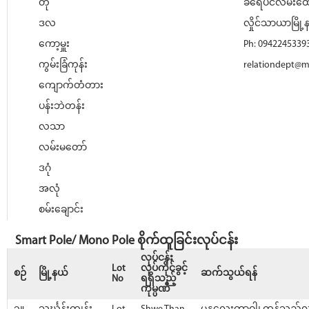
တို
ခရေပင်လမ်းထောင
ဒလ
လှိုင်သာယာမြို့န
ကော့မှူး
Ph: 0942245339
ကွမ်းခြံကုန်း
relationdept@
ကျောက်တံတား
ပန်းဘဲတန်း
လသာ
လမ်းမတော်
ဒဂုံ
အလုံ
စမ်းချောင်း
Smart Pole/ Mono Pole စိုက်ထူခြင်းလုပ်ငန်း
လုပ်ငန်း
Lot
လုပ်ကိုင်ခွင့်
စဉ်
မြို့နယ်
ဆက်သွယ်ရန်
No
ရရှိသည့်
ကုမ္ပဏီ