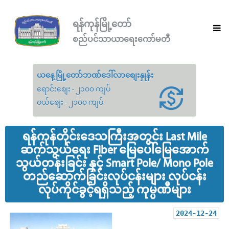
ရန်ကုန်မြို့တော်
စည်ပင်သာယာရေးကော်မတီ
ယနေ့မြို့တော်ဘဏ်ဒေါ်လာစျေးနှုန်း
ရောင်းစျေး - ၂၁၀၀ ကျပ်
ဝယ်စျေး - ၂၁၀၀ ကျပ်
ရန်ကုန်တိုင်းဒေသကြီးအတွင်း Last Mile
ဆက်သွယ်ရေး Fiber မြေပေါ်မြေအောက်
သွယ်တန်းခြင်း နှင့် Smart Pole/ Mono Pole
တည်ဆောက်ခြင်းလုပ်ငန်းများ လုပ်ငန်း
လုပ်ကိုင်ခွင့်ရရှိသည့် ကုမ္ပဏီများ
2024-12-24