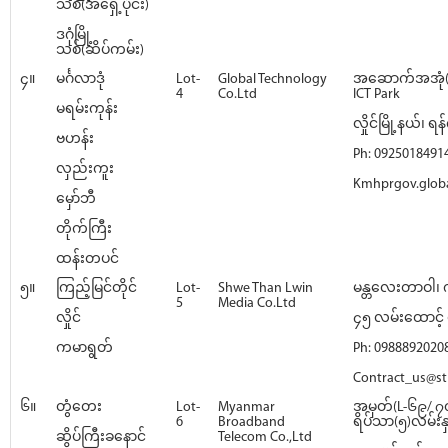
သစ်(အရှေ့ပိုင်း)
ဒဂုံမြို့
သစ်(ဆိပ်ကမ်း)
၄။
မင်္ဂလာဒုံ
Lot-
Global Technology
အဆောက်အအုံ(
4
Co.Ltd
ICT Park
မရမ်းကုန်း
လှိုင်မြို့နယ်၊ ရန်
ဗဟန်း
Ph: 0925018491
လှည်းကူး
Kmhprgov.glob
မှော်ဘီ
တိုက်ကြီး
ထန်းတပင်
၅။
ကြည့်မြင်တိုင်
Lot-
Shwe Than Lwin
မန္တလေးတာဝါ၊ က
5
Media Co.Ltd
လှိုင်
၄၅ လမ်းထောင့် ရ
ကမာရွတ်
Ph: 0988892020
Contract_us@st
၆။
တွံတေး
Lot-
Myanmar
အမှတ်(L-၆၉/ ၇၀
6
Broadband
ရိပ်သာ(၅)လမ်းနှင
ဆိပ်ကြီးခနောင်
Telecom Co.,Ltd