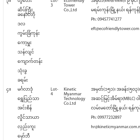
၃။
တွံတေး
Lot-
Ecofriendly
အမှတ်(၈၈၆/၈၈၈)၊ ၉ မိုင်၊
3
Tower
ဆိပ်ကြီး
Co.,Ltd
မရမ်းကုန်းမြို့နယ်၊ ရန်ကုန်မြ
ခနောင်တို
Ph: 09457741277
ဒလ
eft@ecofriendlytower.com
ကွမ်းခြံကုန်း
ကော့မှူး
သန်လျင်
ကျောက်တန်း
သုံးခွ
ခရမ်း
၄။
မင်္ဂလာဒုံ
Lot-
Kinetic
အမှတ်(၁၅၁)၊ အခန်း(၅၀၃
4
Myanmar
ရွှေပြည်သာ
Technology
အဆင့်မြင့်အိမ်ရာ(MBLC) ဝ
Co.Ltd
အင်းစိန်
လမ်းမတော်မြို့နယ်၊ ရန်ကုန်
လှိုင်သာယာ
Ph: 09977232897
လှည်းကူး
hr@kineticmyanmar.com
မှော်ဘီ