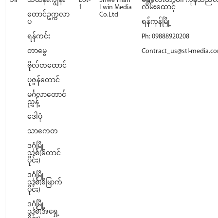
၁။
သင်္ဃန်းကျွန်း
Lot-
Shwe Than
မန္တလေးတာဝါ၊ ကုန်သည်လမ်
1
Lwin Media
လမ်းထောင့်
တောင်ဥက္ကလာ
Co.Ltd
ပ
ရန်ကုန်မြို့
ရန်ကင်း
Ph: 09888920208
တာမွေ
Contract_us@stl-media.c
ဗိုလ်တထောင်
ပုဇွန်တောင်
မင်္ဂလာတောင်
ညွှန့်
ဒေါပုံ
သာကေတ
ဒဂုံမြို့
သစ်(တောင်
ပိုင်း)
ဒဂုံမြို့
သစ်(မြောက်
ပိုင်း)
ဒဂုံမြို့
သစ်(အရှေ့