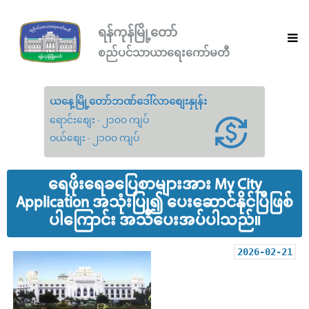
ရန်ကုန်မြို့တော်
စည်ပင်သာယာရေးကော်မတီ
ယနေ့မြို့တော်ဘဏ်ဒေါ်လာစျေးနှုန်း
ရောင်းစျေး - ၂၁၀၀ ကျပ်
ဝယ်စျေး - ၂၁၀၀ ကျပ်
ရေဖိုးရေခပြေစာများအား My City
Application အသုံးပြု၍ ပေးဆောင်နိုင်ပြီဖြစ်
ပါကြောင်း အသိပေးအပ်ပါသည်။
2026-02-21