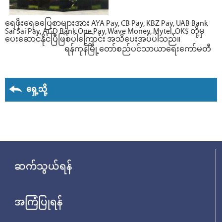
ရေဖိုးရေခပြေစာများအား AYA Pay, CB Pay, KBZ Pay, UAB Bank
Sai Sai Pay, AGD Bank One Pay, Wave Money, Mytel, OK$ တို့မှ
ပေးဆောင်နိုင်ပြီဖြစ်ပါကြောင်း အသိပေးအပ်ပါသည်။
ရန်ကုန်မြို့တော်စည်ပင်သာယာရေးကော်မတီ
ရှေ့သို့
ဆက်သွယ်ရန်
အကြံပြုရန်