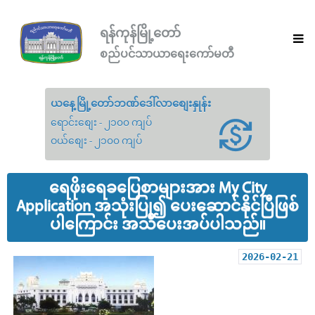
ရန်ကုန်မြို့တော်
စည်ပင်သာယာရေးကော်မတီ
ယနေ့မြို့တော်ဘဏ်ဒေါ်လာစျေးနှုန်း
ရောင်းစျေး - ၂၁၀၀ ကျပ်
ဝယ်စျေး - ၂၁၀၀ ကျပ်
ရေဖိုးရေခပြေစာများအား My City
Application အသုံးပြု၍ ပေးဆောင်နိုင်ပြီဖြစ်
ပါကြောင်း အသိပေးအပ်ပါသည်။
2026-02-21