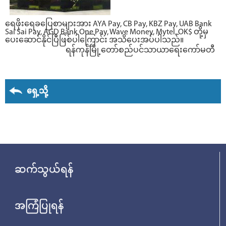
ရေဖိုးရေခပြေစာများအား AYA Pay, CB Pay, KBZ Pay, UAB Bank
Sai Sai Pay, AGD Bank One Pay, Wave Money, Mytel, OK$ တို့မှ
ပေးဆောင်နိုင်ပြီဖြစ်ပါကြောင်း အသိပေးအပ်ပါသည်။
ရန်ကုန်မြို့တော်စည်ပင်သာယာရေးကော်မတီ
ရှေ့သို့
ဆက်သွယ်ရန်
အကြံပြုရန်