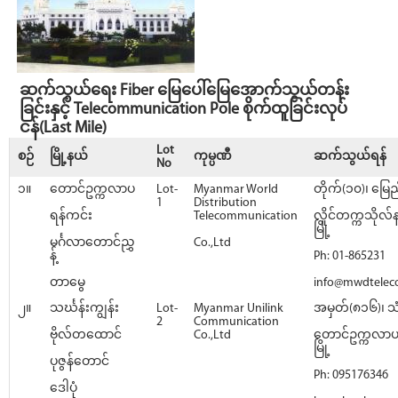
ဆက်သွယ်ရေး Fiber မြေပေါ်မြေအောက်သွယ်တန်း
ခြင်းနှင့် Telecommunication Pole စိုက်ထူခြင်းလုပ်
ငန်(Last Mile)
Lot
စဉ်
မြို့နယ်
ကုမ္ပဏီ
ဆက်သွယ်ရန်
No
၁။
တောင်ဥက္ကလာပ
Lot-
Myanmar World
တိုက်(၁၀)၊ မြေည
1
Distribution
ရန်ကင်း
Telecommunication
လှိုင်တက္ကသိုလ်
မြို့
မင်္ဂလာတောင်ညွှ
Co.,Ltd
န့်
Ph: 01-865231
တာမွေ
info@mwdtele
၂။
သင်္ဃန်းကျွန်း
Lot-
Myanmar Unilink
အမှတ်(၈၁၆)၊ သ
2
Communication
ဗိုလ်တထောင်
Co.,Ltd
တောင်ဥက္ကလာပမြ
မြို့
ပုဇွန်တောင်
Ph: 095176346
ဒေါပုံ