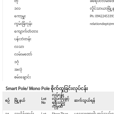
တို
ခရေပင်လမ်းထောင
ဒလ
လှိုင်သာယာမြို့န
ကော့မှူး
Ph: 0942245339
ကွမ်းခြံကုန်း
relationdept@
ကျောက်တံတား
ပန်းဘဲတန်း
လသာ
လမ်းမတော်
ဒဂုံ
အလုံ
စမ်းချောင်း
Smart Pole/ Mono Pole စိုက်ထူခြင်းလုပ်ငန်း
လုပ်ငန်း
Lot
လုပ်ကိုင်ခွင့်
စဉ်
မြို့နယ်
ဆက်သွယ်ရန်
No
ရရှိသည့်
ကုမ္ပဏီ