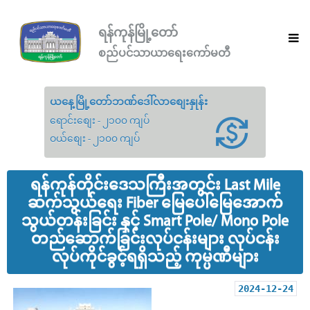
ရန်ကုန်မြို့တော်
စည်ပင်သာယာရေးကော်မတီ
ယနေ့မြို့တော်ဘဏ်ဒေါ်လာစျေးနှုန်း
ရောင်းစျေး - ၂၁၀၀ ကျပ်
ဝယ်စျေး - ၂၁၀၀ ကျပ်
ရန်ကုန်တိုင်းဒေသကြီးအတွင်း Last Mile
ဆက်သွယ်ရေး Fiber မြေပေါ်မြေအောက်
သွယ်တန်းခြင်း နှင့် Smart Pole/ Mono Pole
တည်ဆောက်ခြင်းလုပ်ငန်းများ လုပ်ငန်း
လုပ်ကိုင်ခွင့်ရရှိသည့် ကုမ္ပဏီများ
2024-12-24