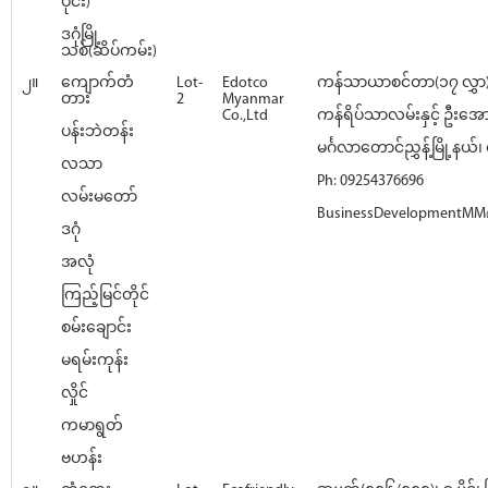
ပိုင်း)
ဒဂုံမြို့
သစ်(ဆိပ်ကမ်း)
၂။
ကျောက်တံ
Lot-
Edotco
ကန်သာယာစင်တာ(၁၇ လွှာ)
တား
2
Myanmar
Co.,Ltd
ကန်ရိပ်သာလမ်းနှင့် ဦးအေ
ပန်းဘဲတန်း
မင်္ဂလာတောင်ညွှန့်မြို့နယ်၊ ရ
လသာ
Ph: 09254376696
လမ်းမတော်
BusinessDevelopmentMM
ဒဂုံ
အလုံ
ကြည့်မြင်တိုင်
စမ်းချောင်း
မရမ်းကုန်း
လှိုင်
ကမာရွတ်
ဗဟန်း