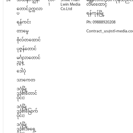
၁။
သင်္ဃန်းကျွန်း
Lot-
Shwe Than
မန္တလေးတာဝါ၊ ကုန်သည်လမ်
1
Lwin Media
လမ်းထောင့်
တောင်ဥက္ကလာ
Co.Ltd
ပ
ရန်ကုန်မြို့
ရန်ကင်း
Ph: 09888920208
တာမွေ
Contract_us@stl-media.c
ဗိုလ်တထောင်
ပုဇွန်တောင်
မင်္ဂလာတောင်
ညွှန့်
ဒေါပုံ
သာကေတ
ဒဂုံမြို့
သစ်(တောင်
ပိုင်း)
ဒဂုံမြို့
သစ်(မြောက်
ပိုင်း)
ဒဂုံမြို့
သစ်(အရှေ့