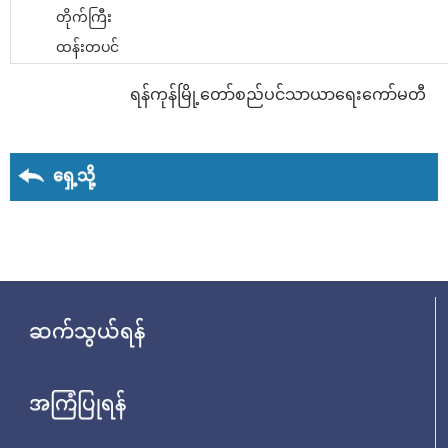
တိုက်ကြီး
ထန်းတပင်
ရန်ကုန်မြို့တော်စည်ပင်သာယာရေးကော်မတီ
ရှေ့သို့
ဆက်သွယ်ရန်
အကြံပြုရန်