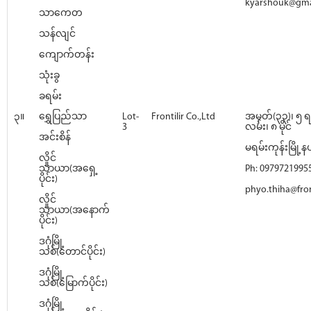
kyarshouk@gma
သာကေတ
သန်လျင်
ကျောက်တန်း
သုံးခွ
ခရမ်း
၃။
ရွှေပြည်သာ
Lot-
Frontilir Co.,Ltd
အမှတ်(၃၃)၊ ၅ ရ
3
လမ်း၊ ၈ မိုင်
အင်းစိန်
မရမ်းကုန်းမြို့နယ
လှိုင်
သာယာ(အရှေ့
Ph: 0979721995
ပိုင်း)
phyo.thiha@front
လှိုင်
သာယာ(အနောက်
ပိုင်း)
ဒဂုံမြို့
သစ်(တောင်ပိုင်း)
ဒဂုံမြို့
သစ်(မြောက်ပိုင်း)
ဒဂုံမြို့