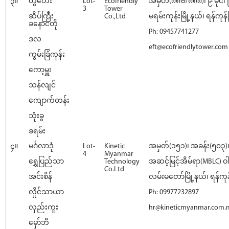
၃။
တွံတေး
Lot-
Ecofriendly
အမှတ်(၈၈၆/၈၈၈)၊ ၉ မိုင်၊
3
Tower
ဆိပ်ကြီး
Co.,Ltd
မရမ်းကုန်းမြို့နယ်၊ ရန်ကုန်မြ
ခနောင်တို
Ph: 09457741277
ဒလ
eft@ecofriendlytower.com
ကွမ်းခြံကုန်း
ကော့မှူး
သန်လျင်
ကျောက်တန်း
သုံးခွ
ခရမ်း
၄။
မင်္ဂလာဒုံ
Lot-
Kinetic
အမှတ်(၁၅၁)၊ အခန်း(၅၀၃
4
Myanmar
ရွှေပြည်သာ
Technology
အဆင့်မြင့်အိမ်ရာ(MBLC) ဝ
Co.Ltd
အင်းစိန်
လမ်းမတော်မြို့နယ်၊ ရန်ကုန်
လှိုင်သာယာ
Ph: 09977232897
လှည်းကူး
hr@kineticmyanmar.com
မှော်ဘီ