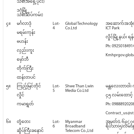
သစ်(အရှေ့ပိုင်း)
ဒဂုံမြို့
သစ်(ဆိပ်ကမ်း)
၄။
မင်္ဂလာဒုံ
Lot-
Global Technology
အဆောက်အအုံ(
4
Co.Ltd
ICT Park
မရမ်းကုန်း
လှိုင်မြို့နယ်၊ ရန်
ဗဟန်း
Ph: 0925018491
လှည်းကူး
Kmhprgov.glob
မှော်ဘီ
တိုက်ကြီး
ထန်းတပင်
၅။
ကြည့်မြင်တိုင်
Lot-
Shwe Than Lwin
မန္တလေးတာဝါ၊ က
5
Media Co.Ltd
လှိုင်
၄၅ လမ်းထောင့် ရ
ကမာရွတ်
Ph: 0988892020
Contract_us@st
၆။
တွံတေး
Lot-
Myanmar
အမှတ်(L-၆၉/ ၇၀
6
Broadband
ရိပ်သာ(၅)လမ်းနှင
ဆိပ်ကြီးခနောင်
Telecom Co.,Ltd