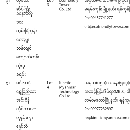
၃။
တွံတေး
Lot-
Ecofriendly
အမှတ်(၈၈၆/၈၈၈)၊ ၉ မိုင်၊
3
Tower
ဆိပ်ကြီး
Co.,Ltd
မရမ်းကုန်းမြို့နယ်၊ ရန်ကုန်မြ
ခနောင်တို
Ph: 09457741277
ဒလ
eft@ecofriendlytower.com
ကွမ်းခြံကုန်း
ကော့မှူး
သန်လျင်
ကျောက်တန်း
သုံးခွ
ခရမ်း
၄။
မင်္ဂလာဒုံ
Lot-
Kinetic
အမှတ်(၁၅၁)၊ အခန်း(၅၀၃
4
Myanmar
ရွှေပြည်သာ
Technology
အဆင့်မြင့်အိမ်ရာ(MBLC) ဝ
Co.Ltd
အင်းစိန်
လမ်းမတော်မြို့နယ်၊ ရန်ကုန်
လှိုင်သာယာ
Ph: 09977232897
လှည်းကူး
hr@kineticmyanmar.com
မှော်ဘီ