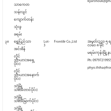
kyarshouk@gma
သာကေတ
သန်လျင်
ကျောက်တန်း
သုံးခွ
ခရမ်း
၃။
ရွှေပြည်သာ
Lot-
Frontilir Co.,Ltd
အမှတ်(၃၃)၊ ၅ ရ
3
လမ်း၊ ၈ မိုင်
အင်းစိန်
မရမ်းကုန်းမြို့နယ
လှိုင်
သာယာ(အရှေ့
Ph: 0979721995
ပိုင်း)
phyo.thiha@front
လှိုင်
သာယာ(အနောက်
ပိုင်း)
ဒဂုံမြို့
သစ်(တောင်ပိုင်း)
ဒဂုံမြို့
သစ်(မြောက်ပိုင်း)
ဒဂုံမြို့