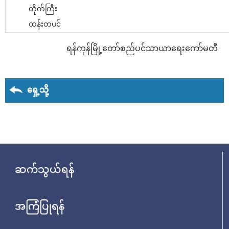
တိုက်ကြီး
ထန်းတပင်
ရန်ကုန်မြို့တော်စည်ပင်သာယာရေးကော်မတီ
ရှေ့သို့
ဆက်သွယ်ရန်
အကြံပြုရန်