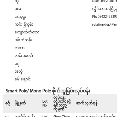
တို
ခရေပင်လမ်းထောင
ဒလ
လှိုင်သာယာမြို့န
ကော့မှူး
Ph: 0942245339
ကွမ်းခြံကုန်း
relationdept@
ကျောက်တံတား
ပန်းဘဲတန်း
လသာ
လမ်းမတော်
ဒဂုံ
အလုံ
စမ်းချောင်း
Smart Pole/ Mono Pole စိုက်ထူခြင်းလုပ်ငန်း
လုပ်ငန်း
Lot
လုပ်ကိုင်ခွင့်
စဉ်
မြို့နယ်
ဆက်သွယ်ရန်
No
ရရှိသည့်
ကုမ္ပဏီ