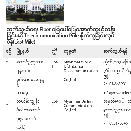
ဆက်သွယ်ရေး Fiber မြေပေါ်မြေအောက်သွယ်တန်း
ခြင်းနှင့် Telecommunication Pole စိုက်ထူခြင်းလုပ်
ငန်(Last Mile)
Lot
စဉ်
မြို့နယ်
ကုမ္ပဏီ
ဆက်သွယ်ရန်
No
၁။
တောင်ဥက္ကလာပ
Lot-
Myanmar World
တိုက်(၁၀)၊ မြေည
1
Distribution
ရန်ကင်း
Telecommunication
လှိုင်တက္ကသိုလ်
မြို့
မင်္ဂလာတောင်ညွှ
Co.,Ltd
န့်
Ph: 01-865231
တာမွေ
info@mwdtele
၂။
သင်္ဃန်းကျွန်း
Lot-
Myanmar Unilink
အမှတ်(၈၁၆)၊ သ
2
Communication
ဗိုလ်တထောင်
Co.,Ltd
တောင်ဥက္ကလာပမြ
မြို့
ပုဇွန်တောင်
Ph: 095176346
ဒေါပုံ