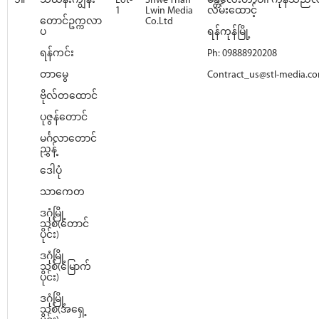
၁။
သင်္ဃန်းကျွန်း
Lot-
Shwe Than
မန္တလေးတာဝါ၊ ကုန်သည်လမ်
1
Lwin Media
လမ်းထောင့်
တောင်ဥက္ကလာ
Co.Ltd
ပ
ရန်ကုန်မြို့
ရန်ကင်း
Ph: 09888920208
တာမွေ
Contract_us@stl-media.c
ဗိုလ်တထောင်
ပုဇွန်တောင်
မင်္ဂလာတောင်
ညွှန့်
ဒေါပုံ
သာကေတ
ဒဂုံမြို့
သစ်(တောင်
ပိုင်း)
ဒဂုံမြို့
သစ်(မြောက်
ပိုင်း)
ဒဂုံမြို့
သစ်(အရှေ့