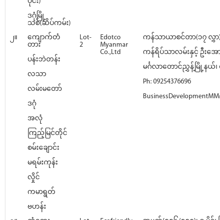
ပိုင်း)
ဒဂုံမြို့
သစ်(ဆိပ်ကမ်း)
၂။
ကျောက်တံ
Lot-
Edotco
ကန်သာယာစင်တာ(၁၇ လွှာ)
တား
2
Myanmar
Co.,Ltd
ကန်ရိပ်သာလမ်းနှင့် ဦးအေ
ပန်းဘဲတန်း
မင်္ဂလာတောင်ညွှန့်မြို့နယ်၊ ရ
လသာ
Ph: 09254376696
လမ်းမတော်
BusinessDevelopmentMM
ဒဂုံ
အလုံ
ကြည့်မြင်တိုင်
စမ်းချောင်း
မရမ်းကုန်း
လှိုင်
ကမာရွတ်
ဗဟန်း