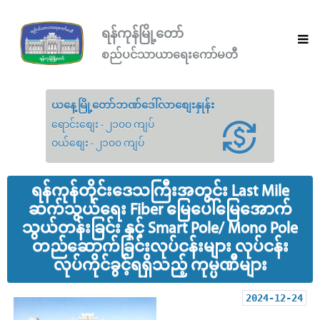
ရန်ကုန်မြို့တော်
စည်ပင်သာယာရေးကော်မတီ
ယနေ့မြို့တော်ဘဏ်ဒေါ်လာစျေးနှုန်း
ရောင်းစျေး - ၂၁၀၀ ကျပ်
ဝယ်စျေး - ၂၁၀၀ ကျပ်
ရန်ကုန်တိုင်းဒေသကြီးအတွင်း Last Mile
ဆက်သွယ်ရေး Fiber မြေပေါ်မြေအောက်
သွယ်တန်းခြင်း နှင့် Smart Pole/ Mono Pole
တည်ဆောက်ခြင်းလုပ်ငန်းများ လုပ်ငန်း
လုပ်ကိုင်ခွင့်ရရှိသည့် ကုမ္ပဏီများ
2024-12-24