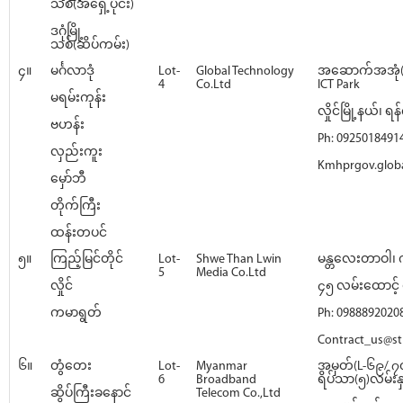
သစ်(အရှေ့ပိုင်း)
ဒဂုံမြို့
သစ်(ဆိပ်ကမ်း)
၄။
မင်္ဂလာဒုံ
Lot-
Global Technology
အဆောက်အအုံ(
4
Co.Ltd
ICT Park
မရမ်းကုန်း
လှိုင်မြို့နယ်၊ ရန်
ဗဟန်း
Ph: 0925018491
လှည်းကူး
Kmhprgov.glob
မှော်ဘီ
တိုက်ကြီး
ထန်းတပင်
၅။
ကြည့်မြင်တိုင်
Lot-
Shwe Than Lwin
မန္တလေးတာဝါ၊ က
5
Media Co.Ltd
လှိုင်
၄၅ လမ်းထောင့် ရ
ကမာရွတ်
Ph: 0988892020
Contract_us@st
၆။
တွံတေး
Lot-
Myanmar
အမှတ်(L-၆၉/ ၇၀
6
Broadband
ရိပ်သာ(၅)လမ်းနှင
ဆိပ်ကြီးခနောင်
Telecom Co.,Ltd