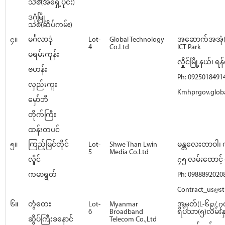
သစ်(အရှေ့ပိုင်း)
ဒဂုံမြို့
သစ်(ဆိပ်ကမ်း)
၄။
မင်္ဂလာဒုံ
Lot-
Global Technology
အဆောက်အအုံ(
4
Co.Ltd
ICT Park
မရမ်းကုန်း
လှိုင်မြို့နယ်၊ ရန်
ဗဟန်း
Ph: 0925018491
လှည်းကူး
Kmhprgov.glob
မှော်ဘီ
တိုက်ကြီး
ထန်းတပင်
၅။
ကြည့်မြင်တိုင်
Lot-
Shwe Than Lwin
မန္တလေးတာဝါ၊ က
5
Media Co.Ltd
လှိုင်
၄၅ လမ်းထောင့် ရ
ကမာရွတ်
Ph: 0988892020
Contract_us@st
၆။
တွံတေး
Lot-
Myanmar
အမှတ်(L-၆၉/ ၇၀
6
Broadband
ရိပ်သာ(၅)လမ်းနှင
ဆိပ်ကြီးခနောင်
Telecom Co.,Ltd