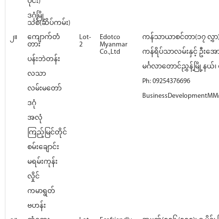
ပိုင်း)
ဒဂုံမြို့
သစ်(ဆိပ်ကမ်း)
၂။
ကျောက်တံ
Lot-
Edotco
ကန်သာယာစင်တာ(၁၇ လွှာ)
တား
2
Myanmar
Co.,Ltd
ကန်ရိပ်သာလမ်းနှင့် ဦးအေ
ပန်းဘဲတန်း
မင်္ဂလာတောင်ညွှန့်မြို့နယ်၊ ရ
လသာ
Ph: 09254376696
လမ်းမတော်
BusinessDevelopmentMM
ဒဂုံ
အလုံ
ကြည့်မြင်တိုင်
စမ်းချောင်း
မရမ်းကုန်း
လှိုင်
ကမာရွတ်
ဗဟန်း