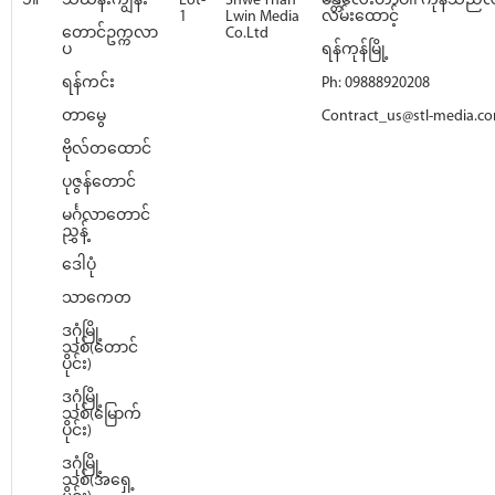
၁။
သင်္ဃန်းကျွန်း
Lot-
Shwe Than
မန္တလေးတာဝါ၊ ကုန်သည်လမ်
1
Lwin Media
လမ်းထောင့်
တောင်ဥက္ကလာ
Co.Ltd
ပ
ရန်ကုန်မြို့
ရန်ကင်း
Ph: 09888920208
တာမွေ
Contract_us@stl-media.c
ဗိုလ်တထောင်
ပုဇွန်တောင်
မင်္ဂလာတောင်
ညွှန့်
ဒေါပုံ
သာကေတ
ဒဂုံမြို့
သစ်(တောင်
ပိုင်း)
ဒဂုံမြို့
သစ်(မြောက်
ပိုင်း)
ဒဂုံမြို့
သစ်(အရှေ့