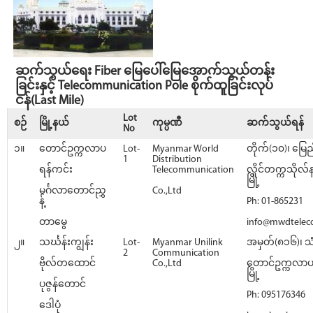
ဆက်သွယ်ရေး Fiber မြေပေါ်မြေအောက်သွယ်တန်း
ခြင်းနှင့် Telecommunication Pole စိုက်ထူခြင်းလုပ်
ငန်(Last Mile)
Lot
စဉ်
မြို့နယ်
ကုမ္ပဏီ
ဆက်သွယ်ရန်
No
၁။
တောင်ဥက္ကလာပ
Lot-
Myanmar World
တိုက်(၁၀)၊ မြေည
1
Distribution
ရန်ကင်း
Telecommunication
လှိုင်တက္ကသိုလ်
မြို့
မင်္ဂလာတောင်ညွှ
Co.,Ltd
န့်
Ph: 01-865231
တာမွေ
info@mwdtele
၂။
သင်္ဃန်းကျွန်း
Lot-
Myanmar Unilink
အမှတ်(၈၁၆)၊ သ
2
Communication
ဗိုလ်တထောင်
Co.,Ltd
တောင်ဥက္ကလာပမြ
မြို့
ပုဇွန်တောင်
Ph: 095176346
ဒေါပုံ