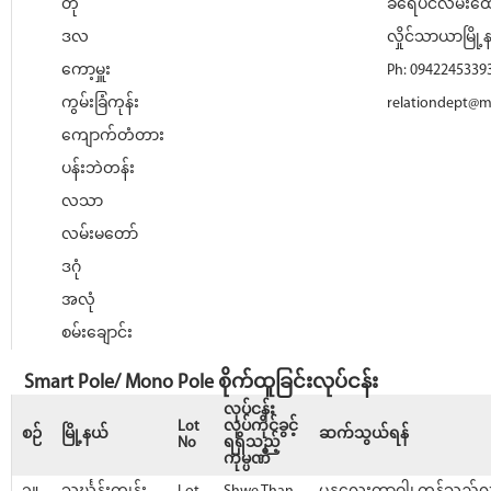
တို
ခရေပင်လမ်းထောင
ဒလ
လှိုင်သာယာမြို့န
ကော့မှူး
Ph: 0942245339
ကွမ်းခြံကုန်း
relationdept@
ကျောက်တံတား
ပန်းဘဲတန်း
လသာ
လမ်းမတော်
ဒဂုံ
အလုံ
စမ်းချောင်း
Smart Pole/ Mono Pole စိုက်ထူခြင်းလုပ်ငန်း
လုပ်ငန်း
Lot
လုပ်ကိုင်ခွင့်
စဉ်
မြို့နယ်
ဆက်သွယ်ရန်
No
ရရှိသည့်
ကုမ္ပဏီ