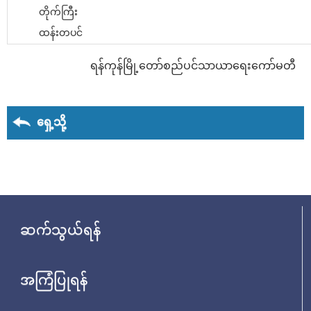
တိုက်ကြီး
ထန်းတပင်
ရန်ကုန်မြို့တော်စည်ပင်သာယာရေးကော်မတီ
ရှေ့သို့
ဆက်သွယ်ရန်
အကြံပြုရန်