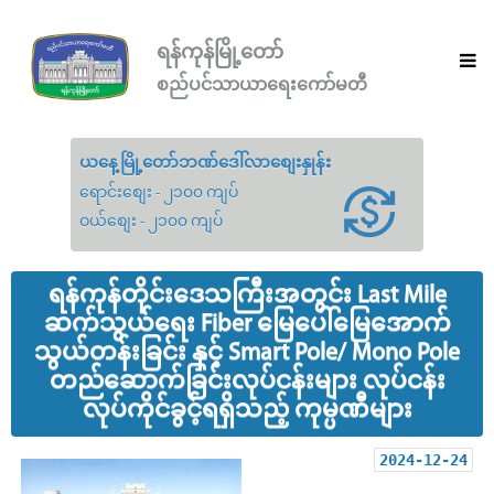
ရန်ကုန်မြို့တော်
စည်ပင်သာယာရေးကော်မတီ
ယနေ့မြို့တော်ဘဏ်ဒေါ်လာစျေးနှုန်း
ရောင်းစျေး - ၂၁၀၀ ကျပ်
ဝယ်စျေး - ၂၁၀၀ ကျပ်
ရန်ကုန်တိုင်းဒေသကြီးအတွင်း Last Mile
ဆက်သွယ်ရေး Fiber မြေပေါ်မြေအောက်
သွယ်တန်းခြင်း နှင့် Smart Pole/ Mono Pole
တည်ဆောက်ခြင်းလုပ်ငန်းများ လုပ်ငန်း
လုပ်ကိုင်ခွင့်ရရှိသည့် ကုမ္ပဏီများ
2024-12-24