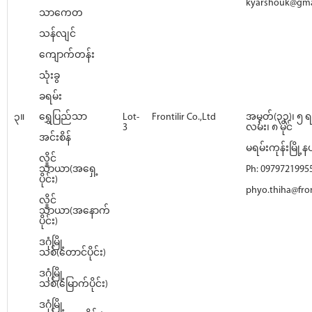
kyarshouk@gma
သာကေတ
သန်လျင်
ကျောက်တန်း
သုံးခွ
ခရမ်း
၃။
ရွှေပြည်သာ
Lot-
Frontilir Co.,Ltd
အမှတ်(၃၃)၊ ၅ ရ
3
လမ်း၊ ၈ မိုင်
အင်းစိန်
မရမ်းကုန်းမြို့နယ
လှိုင်
သာယာ(အရှေ့
Ph: 0979721995
ပိုင်း)
phyo.thiha@front
လှိုင်
သာယာ(အနောက်
ပိုင်း)
ဒဂုံမြို့
သစ်(တောင်ပိုင်း)
ဒဂုံမြို့
သစ်(မြောက်ပိုင်း)
ဒဂုံမြို့