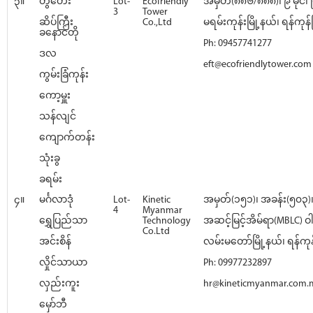
၃။
တွံတေး
Lot-
Ecofriendly
အမှတ်(၈၈၆/၈၈၈)၊ ၉ မိုင်၊
3
Tower
ဆိပ်ကြီး
Co.,Ltd
မရမ်းကုန်းမြို့နယ်၊ ရန်ကုန်မြ
ခနောင်တို
Ph: 09457741277
ဒလ
eft@ecofriendlytower.com
ကွမ်းခြံကုန်း
ကော့မှူး
သန်လျင်
ကျောက်တန်း
သုံးခွ
ခရမ်း
၄။
မင်္ဂလာဒုံ
Lot-
Kinetic
အမှတ်(၁၅၁)၊ အခန်း(၅၀၃
4
Myanmar
ရွှေပြည်သာ
Technology
အဆင့်မြင့်အိမ်ရာ(MBLC) ဝ
Co.Ltd
အင်းစိန်
လမ်းမတော်မြို့နယ်၊ ရန်ကုန်
လှိုင်သာယာ
Ph: 09977232897
လှည်းကူး
hr@kineticmyanmar.com
မှော်ဘီ