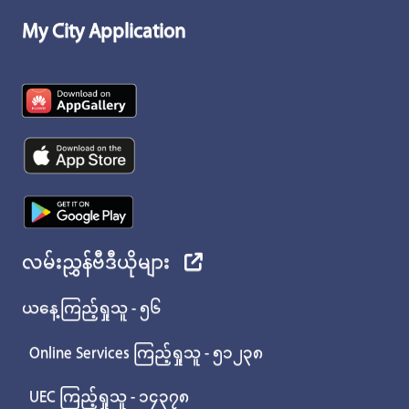
My City Application
လမ်းညွှန်ဗီဒီယိုများ
ယနေ့ကြည့်ရှုသူ - ၅၆
Online Services ကြည့်ရှုသူ - ၅၁၂၃၈
UEC ကြည့်ရှုသူ - ၁၄၃၇၈