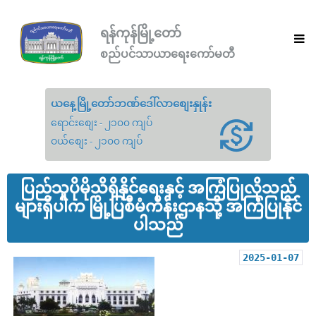
ရန်ကုန်မြို့တော်
စည်ပင်သာယာရေးကော်မတီ
ယနေ့မြို့တော်ဘဏ်ဒေါ်လာစျေးနှုန်း
ရောင်းစျေး - ၂၁၀၀ ကျပ်
ဝယ်စျေး - ၂၁၀၀ ကျပ်
ပြည်သူပိုမိုသိရှိနိုင်ရေးနှင့် အကြံပြုလိုသည်
များရှိပါက မြို့ပြစီမံကိန်းဌာနသို့ အကြံပြုနိုင်
ပါသည်
2025-01-07