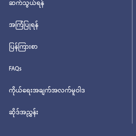
ဆက်သွယ်ရန်
အကြံပြုရန်
ပြန်ကြားစာ
FAQs
ကိုယ်ရေးအချက်အလက်မူဝါဒ
ဆိုဒ်အညွှန်း