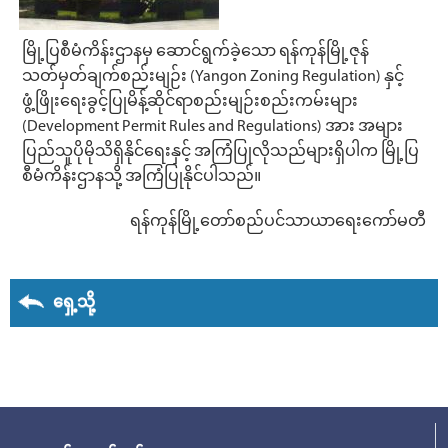
မြို့ပြစီမံကိန်းဌာနမှ ဆောင်ရွက်ခဲ့သော ရန်ကုန်မြို့ဇုန်
သတ်မှတ်ချက်စည်းမျဉ်း (Yangon Zoning Regulation) နှင့်
ဖွံ့ဖြိုးရေးခွင့်ပြုမိန့်ဆိုင်ရာစည်းမျဉ်းစည်းကမ်းများ
(Development Permit Rules and Regulations) အား အများ
ပြည်သူပိုမိုသိရှိနိုင်ရေးနှင့် အကြံပြုလိုသည်များရှိပါက မြို့ပြ
စီမံကိန်းဌာနသို့ အကြံပြုနိုင်ပါသည်။
ရန်ကုန်မြို့တော်စည်ပင်သာယာရေးကော်မတီ
ရှေ့သို့