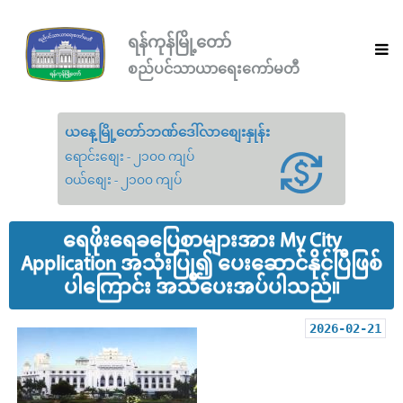
ရန်ကုန်မြို့တော်
စည်ပင်သာယာရေးကော်မတီ
ယနေ့မြို့တော်ဘဏ်ဒေါ်လာစျေးနှုန်း
ရောင်းစျေး - ၂၁၀၀ ကျပ်
ဝယ်စျေး - ၂၁၀၀ ကျပ်
ရေဖိုးရေခပြေစာများအား My City
Application အသုံးပြု၍ ပေးဆောင်နိုင်ပြီဖြစ်
ပါကြောင်း အသိပေးအပ်ပါသည်။
2026-02-21