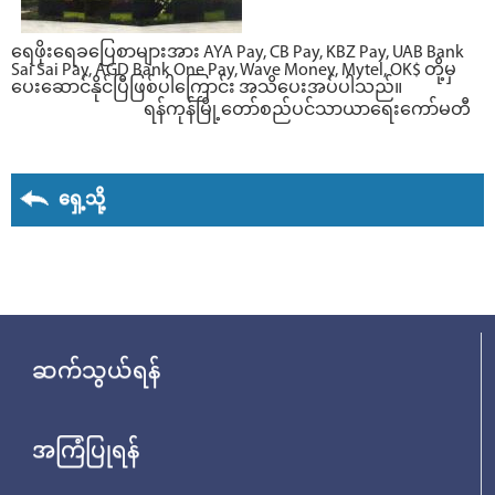
ရေဖိုးရေခပြေစာများအား AYA Pay, CB Pay, KBZ Pay, UAB Bank
Sai Sai Pay, AGD Bank One Pay, Wave Money, Mytel, OK$ တို့မှ
ပေးဆောင်နိုင်ပြီဖြစ်ပါကြောင်း အသိပေးအပ်ပါသည်။
ရန်ကုန်မြို့တော်စည်ပင်သာယာရေးကော်မတီ
ရှေ့သို့
ဆက်သွယ်ရန်
အကြံပြုရန်