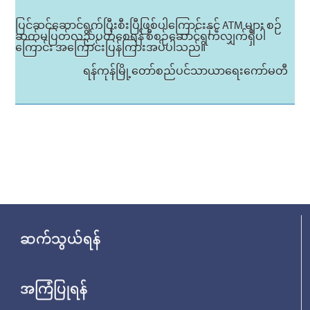
ပြင်ဆင်ဆောင်ရွက်ပြီးစီးပြီဖြစ်ပါကြောင်းနှင့် ATM များ စဉ်
ဆက်မပြတ်လည်ပတ်စေရန် စီစဉ်ဆောင်ရွက်လျှက်ရှိပါ
ကြောင်း အကြောင်းပြန်ကြားအပ်ပါသည်။
ရန်ကုန်မြို့တော်စည်ပင်သာယာရေးကော်မတီ
ဆက်သွယ်ရန်
အကြံပြုရန်