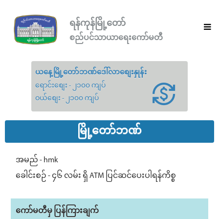
ရန်ကုန်မြို့တော်
စည်ပင်သာယာရေးကော်မတီ
ယနေ့မြို့တော်ဘဏ်ဒေါ်လာစျေးနှုန်း
ရောင်းစျေး - ၂၁၀၀ ကျပ်
ဝယ်စျေး - ၂၁၀၀ ကျပ်
မြို့တော်ဘဏ်
အမည် - hmk
ခေါင်းစဉ် - ၄၆ လမ်း ရှိ ATM ပြင်ဆင်ပေးပါရန်ကိစ္စ
ကော်မတီမှ ပြန်ကြားချက်