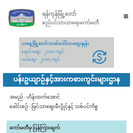
ရန်ကုန်မြို့တော်
စည်ပင်သာယာရေးကော်မတီ
ယနေ့မြို့တော်ဘဏ်ဒေါ်လာစျေးနှုန်း
ရောင်းစျေး - ၂၁၀၀ ကျပ်
ဝယ်စျေး - ၂၁၀၀ ကျပ်
ပန်းဥယျာဉ်နှင့်အားကစားကွင်းများဌာန
အမည် - ဟိန်းထက်အောင်
ခေါင်းစဉ် - မြင်သာဈေးမီးပွိုင့်နှင့် သစ်ပင်ကိစ္စ
ကော်မတီမှ ပြန်ကြားချက်