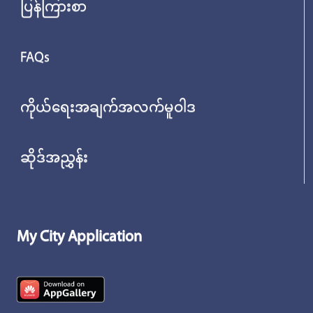
ပြန်ကြားစာ
FAQs
ကိုယ်ရေးအချက်အလက်မူဝါဒ
ဆိုဒ်အညွှန်း
My City Application