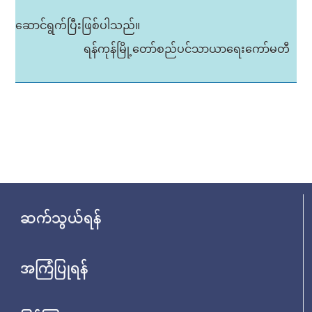
ဆောင်ရွက်ပြီးဖြစ်ပါသည်။
ရန်ကုန်မြို့တော်စည်ပင်သာယာရေးကော်မတီ
ဆက်သွယ်ရန်
အကြံပြုရန်