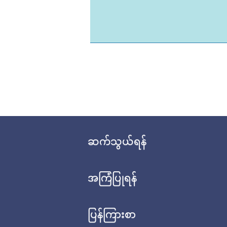
ဆက်သွယ်ရန်
အကြံပြုရန်
ပြန်ကြားစာ