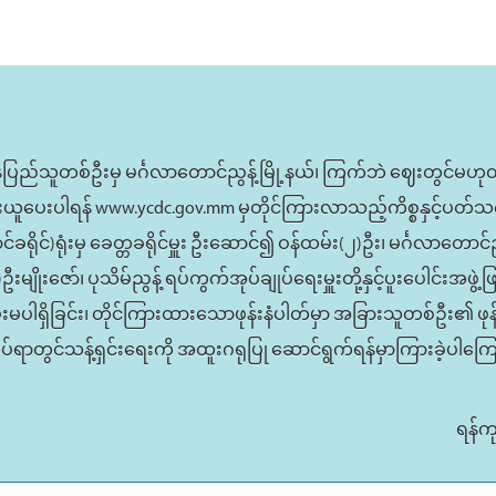
က်နေပြည်သူတစ်ဦးမှ မင်္ဂလာတောင်ညွန့်မြို့နယ်၊ ကြက်ဘဲ ဈေးတွင်
းယူပေးပါရန် www.ycdc.gov.mm မှတိုင်ကြားလာသည့်ကိစ္စနှင့်ပတ
ခရိုင်)ရုံးမှ ခေတ္တခရိုင်မှူး ဦးဆောင်၍ ဝန်ထမ်း(၂)ဦး၊ မင်္ဂလာတောင
ဦးမျိုးဇော်၊ ပုသိမ်ညွန့် ရပ်ကွက်အုပ်ချုပ်ရေးမှူးတို့နှင့်ပူးပေါင်းအဖွ
်းမပါရှိခြင်း၊ တိုင်ကြားထားသောဖုန်းနံပါတ်မှာ အခြားသူတစ်ဦး၏ ဖုန
်ရာတွင်သန့်ရှင်းရေးကို အထူးဂရုပြု ဆောင်ရွက်ရန်မှာကြားခဲ့ပါကြ
ရန်က