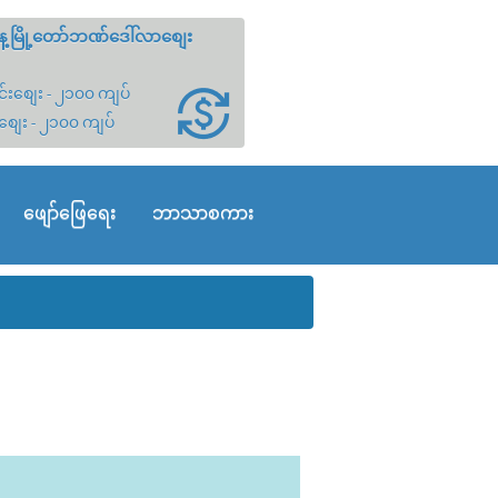
့မြို့တော်ဘဏ်ဒေါ်လာစျေး
်းစျေး - ၂၁၀၀ ကျပ်
စျေး - ၂၁၀၀ ကျပ်
ဖျော်ဖြေရေး
ဘာသာစကား