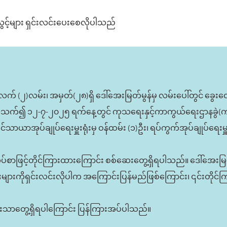
လွင့်များ ရှင်းလင်းပေးစေလိုပါသည်
လက် (၂)လမ်း၊ အမှတ်(၂၈)ရှိ ဒေါ်အေးမြတ်မွန်မှ လမ်းပေါ်တွင် ခွေးလ
တ်သက်၍ ၁၂-၇-၂၀၂၅ ရက်နေ့တွင် ကုသရေးနှင့်ကာကွယ်ရေးဌာနခွဲ(ကမာရွ
ာယာအုပ်ချုပ်ရေးမှူးရုံးမှ ဝန်ထမ်း (၁)ဦး၊ ရပ်ကွက်အုပ်ချုပ်ရေးမှူးရုံးမ
ာဖြင့်တိုင်ကြားထားကြောင်း စစ်ဆေးတွေ့ရှိရပါသည်။ ဒေါ်အေးမြတ်မွန်န
ားကိုရှင်းလင်းလိုပါက အကြောင်းပြန်မည်ဖြစ်ကြောင်း၊ ၎င်းတိုင်ကြ
င်းသာတွေ့ရှိရပါကြောင်း ပြန်ကြားအပ်ပါသည်။