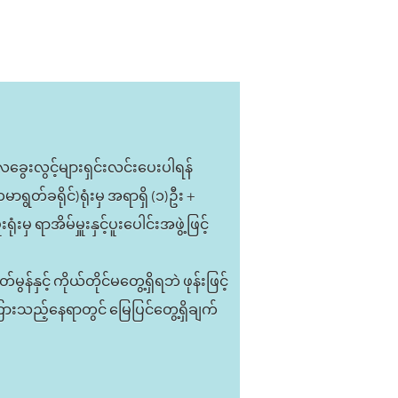
ေခွေးလွင့်များရှင်းလင်းပေးပါရန်
တ်ခရိုင်)ရုံးမှ အရာရှိ (၁)ဦး +
ှ ရာအိမ်မှူးနှင့်ပူးပေါင်းအဖွဲ့ဖြင့်
ှင့် ကိုယ်တိုင်မတွေ့ရှိရဘဲ ဖုန်းဖြင့်
ားသည့်နေရာတွင် မြေပြင်တွေ့ရှိချက်