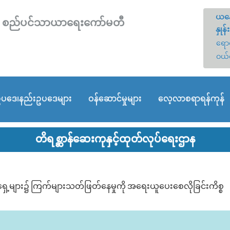
ယနေ
တော် စည်ပင်သာယာရေးကော်မတီ
နှုန်း
ရောင
ဝယ်
ပဒေ၊နည်းဥပဒေများ
ဝန်ဆောင်မှုများ
လေ့လာစရာရန်ကုန်
တိရစ္ဆာန်ဆေးကုနှင့်ထုတ်လုပ်ရေးဌာန
အိမ်ရှေ့များ၌ ကြက်များသတ်ဖြတ်နေမှုကို အရေးယူပေးစေလိုခြင်းကိစ္စ