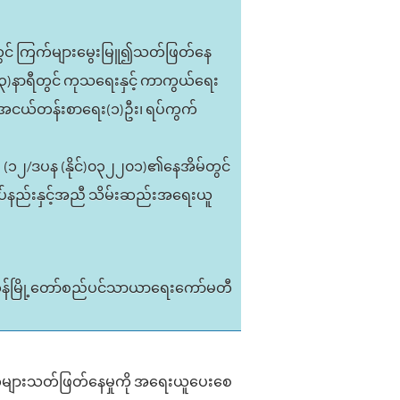
ယ်တွင် ကြက်များမွေးမြူ၍သတ်ဖြတ်နေ
(၃)နာရီတွင် ကုသရေးနှင့် ကာကွယ်ရေး
ံးမှ အငယ်တန်းစာရေး(၁)ဦး၊ ရပ်ကွက်
 (၁၂/ဒပန (နိုင်)၀၃၂၂၀၁)၏နေအိမ်တွင်
ုပ်နည်းနှင့်အညီ သိမ်းဆည်းအရေးယူ
ုန်မြို့တော်စည်ပင်သာယာရေးကော်မတီ
ြက်များသတ်ဖြတ်နေမှုကို အရေးယူပေးစေ