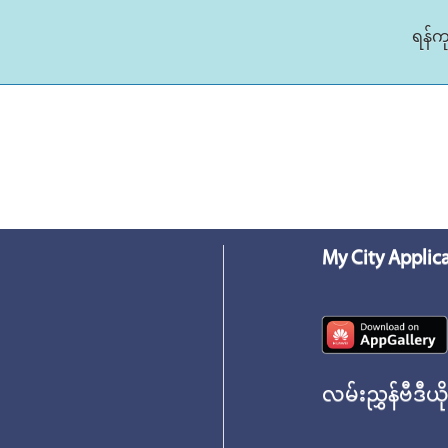
ရန်က
My City Applic
လမ်းညွှန်ဗီဒီယိ