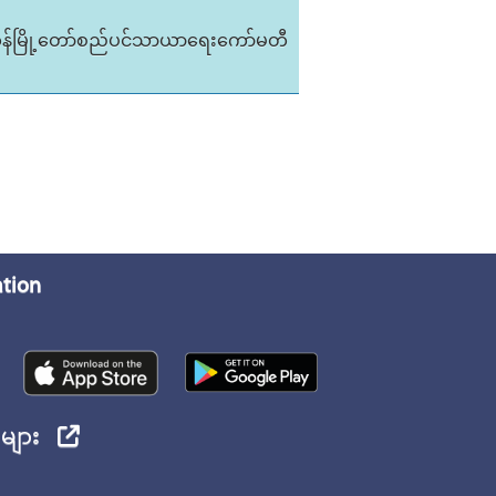
ုန်မြို့တော်စည်ပင်သာယာရေးကော်မတီ
ation
ုများ