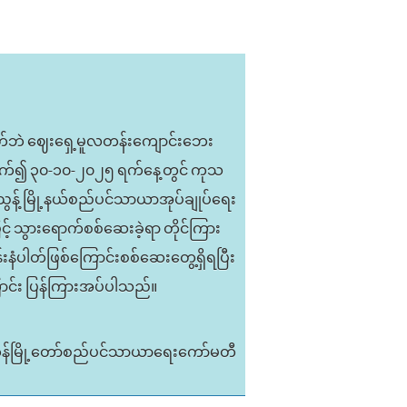
မဟုတ်ဘဲ ဈေးရှေ့မူလတန်းကျောင်းဘေး
်သက်၍ ၃၀-၁၀-၂၀၂၅ ရက်နေ့တွင် ကုသ
်ညွန့် မြို့နယ်စည်ပင်သာယာအုပ်ချုပ်ရေး
ဲ့ဖြင့် သွားရောက်စစ်ဆေးခဲ့ရာ တိုင်ကြား
်းနံပါတ်ဖြစ်ကြောင်းစစ်ဆေးတွေ့ရှိရပြီး
ောင်း ပြန်ကြားအပ်ပါသည်။
ုန်မြို့တော်စည်ပင်သာယာရေးကော်မတီ