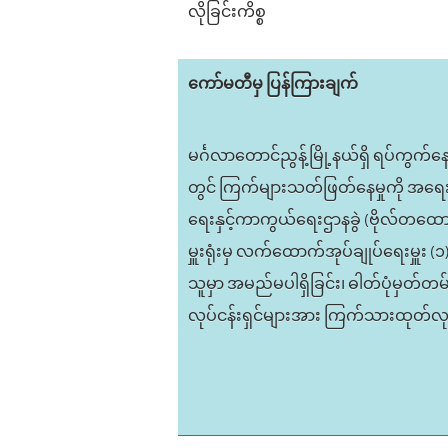
လိုခြင်းကိစ္စ
ကော်မတီမှ ပြန်ကြားချက်
မင်္ဂလာတောင်ညွန့်မြို့နယ်ရှိ ရပ်ကွ
တွင် ကြက်များသတ်ဖြတ်နေမှုကို အရေ
ရေးနှင့်ကာကွယ်ရေးဌာနခွဲ (ဗိုလ်တထောင်
မှူးရုံးမှ လက်ထောက်အုပ်ချုပ်ရေးမှူး (၁)
သူမှာ အမည်မပါရှိခြင်း၊ ဓါတ်ပုံမှတ်တမ
လုပ်ငန်းရှင်များအား ကြက်သားထုတ်လုပ