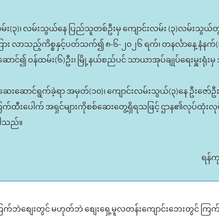
င်းလမ်း(၃)၊ လမ်းသွယ်နေ ပြည်သူတစ်ဦးမှ ကျောင်းလမ်း (၃)လမ်းသွ
ကြား လာသည့်ကိစ္စနှင့်ပတ်သက်၍ ၈-၆-၂၀၂၆ ရက်၊ တနင်္လာနေ့ နံနက်
ူး ဦးဆောင်၍ ဝန်ထမ်း(၆)ဦး၊ မြို့နယ်စည်ပင် သာယာအုပ်ချုပ်ရေးမှူးရု
ဆေးဆောင်ရွက်ခဲ့ရာ အမှတ်(၁၀)၊ ကျောင်းလမ်းသွယ်(၃)နေ ဦးဇော်ဦး
က်ထီးပေါက် အရှင်များကိုစစ်ဆေးတွေ့ရှိရသဖြင့် ဌာန၏လုပ်ထုံးလ
်ပါသည်။
ရန်က
့နယ်ကြက်ဘဲစျေးတွင် မဟုတ်ဘဲ စျေးရှေ့မူလတန်းကျောင်းဘေးတွင် က