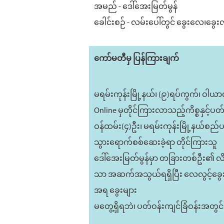
အမည် - ဒေါ်အေးမြတ်မွန်
ခေါင်းစဉ် - လမ်းပေါ်တွင် ခွေးလေ၊ခွေး
ကော်မတီမှ ပြန်ကြားချက်
မရမ်းကုန်းမြို့နယ်၊ (၉)ရပ်ကွက်၊ ဝါယာ
Online မှတိုင်ကြားလာသည့်ကိစ္စနှင့်ပ
ဝန်ထမ်း(၄)ဦး၊ မရမ်းကုန်းမြို့နယ်စည်ပင်သ
သွားရောက်စစ်ဆေးခဲ့ရာ တိုင်ကြားသူ
ဒေါ်အေးမြတ်မွန်မှာ တခြားတစ်ဦး၏ လိပ်စ
သာ အဆက်အသွယ်ရရှိပြီး လေလွင့်ခွေးမျ
အရ ခွေးများ
မတွေ့ရှိရဘဲ၊ ပတ်ဝန်းကျင်ခြံဝန်းအတွ