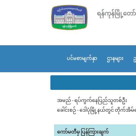
ရန်ကုန်မြို့
ပင်မစာမျက်နှာ
ဌာနများ
ဥ
အမည် - ရပ်ကွက်နေပြည်သူတစ်ဦး
ခေါင်းစဉ် - ဒေါပုံမြို့နယ်တွင် တိုက်
ကော်မတီမှ ပြန်ကြားချက်