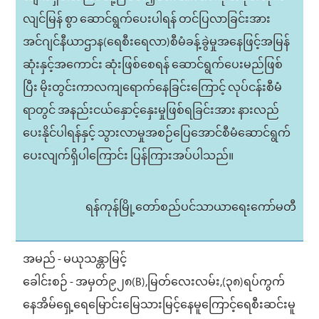
လျင်မြန် စွာ ဆောင်ရွက်ပေးပါရန် တင်ပြလာခြင်းအား
အင်ဂျင်နီယာဌာန(ရေစီးရေလာ)စီမံခန့်ခွဲမှုအနေဖြင့်အမြန်
ဆုံးနှင့်အကောင်း ဆုံးဖြစ်စေရန် ဆောင်ရွက်ပေးမည်ဖြစ်
ပြီး မိုးတွင်းကာလကျရောက်နေခြင်းကြောင့် လုပ်ငန်းစီမံ
ရာတွင် အနည်းငယ်နှောင့်နှေးမှုဖြစ်ရခြင်းအား နားလည်
ပေးနိုင်ပါရန်နှင့် သွားလာမှုအစဉ်ပြေအောင်စီမံဆောင်ရွက်
ပေးလျက်ရှိပါကြောင်း ပြန်ကြားအပ်ပါသည်။
ရန်ကုန်မြို့တော်စည်ပင်သာယာရေးကော်မတီ
အမည် - မယုသန္တာမြင့်
ခေါင်းစဉ် - အမှတ်၉၂၈(B),မြတ်လေးလမ်း,(၃၈)ရပ်ကွက်
နေအိမ်ရှေ့ရေမြောင်းမြေသားမြင့်နေမူကြောင့်ရေစီးဆင်းမူ