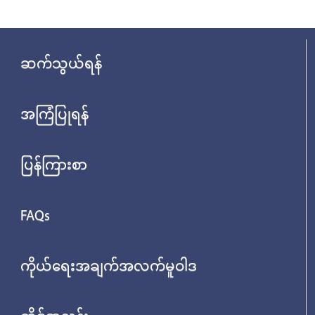
ဆက်သွယ်ရန်
အကြံပြုရန်
ပြန်ကြားစာ
FAQs
ကိုယ်ရေးအချက်အလက်မူဝါဒ