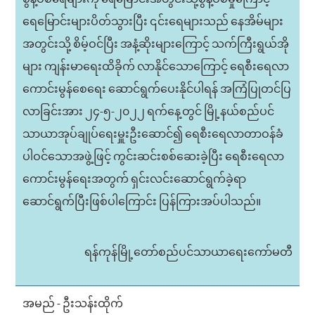
ရေမြောင်းများပိတ်သွားပြီး ၎င်းရေများသည် နေအိမ်များ
အတွင်းသို့ စိမ့်ဝင်ပြီး အနံ့ဆိုးများကြောင့် သက်ကြီးရွယ်အို
များ ကျန်းမာရေးထိခိုက် လာနိုင်သောကြောင့် ရေစီးရေလာ
ကောင်းမွန်စေရေး ဆောင်ရွက်ပေးနိုင်ပါရန် အကြံပြုတင်ပြ
လာခြင်းအား ၂၄-၅-၂၀၂၂ ရက်နေ့တွင် မြို့နယ်စည်ပင်
သာယာအုပ်ချုပ်ရေးမှူးဦးဆောင်၍ ရေစီးရေလာတာဝန်ခံ
ပါဝင်သောအဖွဲ့ဖြင့် ကွင်းဆင်းစစ်ဆေးခဲ့ပြီး ရေစီးရေလာ
ကောင်းမွန်ရေးအတွက် ရှင်းလင်းဆောင်ရွက်ခဲ့ရာ
ဆောင်ရွက်ပြီးဖြစ်ပါကြောင်း ပြန်ကြားအပ်ပါသည်။
ရန်ကုန်မြို့တော်စည်ပင်သာယာရေးကော်မတီ
အမည် - ဦးသန်းထိုက်