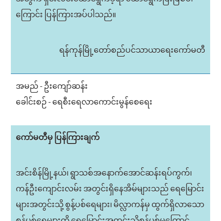
ကြောင်း ပြန်ကြားအပ်ပါသည်။
ရန်ကုန်မြို့တော်စည်ပင်သာယာရေးကော်မတီ
အမည် - ဦးကျော်ဆန်း
ခေါင်းစဉ် - ရေစီးရေလာကောင်းမွန်စေရေး
ကော်မတီမှ ပြန်ကြားချက်
အင်းစိန်မြို့နယ်၊ ရွာသစ်အနောက်အောင်ဆန်းရပ်ကွက်၊
ကန်ဦးကျောင်းလမ်း အတွင်းရှိနေအိမ်များသည် ရေမြောင်း
များအတွင်းသို့ စွန့်ပစ်ရေများ၊ မိလ္လာကန်မှ ထွက်ရှိလာသော
စွန့်ပစ်ရေများကို ရေမြောင်းအတွင်းသို့စွန့်ပစ်မှုကြောင့်