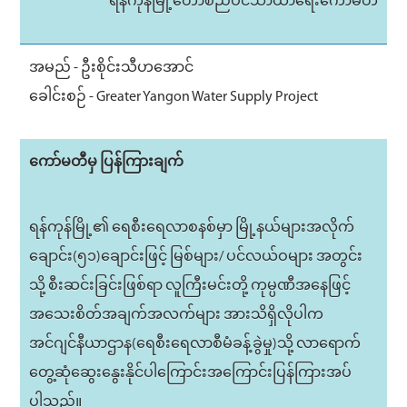
ရန်ကုန်မြို့တော်စည်ပင်သာယာရေးကော်မတီ
အမည် - ဦးစိုင်းသီဟအောင်
ခေါင်းစဉ် - Greater Yangon Water Supply Project
ကော်မတီမှ ပြန်ကြားချက်
ရန်ကုန်မြို့၏ ရေစီးရေလာစနစ်မှာ မြို့နယ်များအလိုက်
ချောင်း(၅၁)ချောင်းဖြင့် မြစ်များ/ ပင်လယ်ဝများ အတွင်း
သို့ စီးဆင်းခြင်းဖြစ်ရာ လူကြီးမင်းတို့ ကုမ္ပဏီအနေဖြင့်
အသေးစိတ်အချက်အလက်များ အားသိရှိလိုပါက
အင်ဂျင်နီယာဌာန(ရေစီးရေလာစီမံခန့်ခွဲမှု)သို့ လာရောက်
တွေ့ဆုံဆွေးနွေးနိုင်ပါကြောင်းအကြောင်းပြန်ကြားအပ်
ပါသည်။