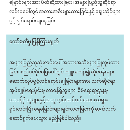
မြောင်းများအား ပိတ်ဆို့ထားခြင်း၊ အများပြည်သူဆိုင်ရာ
လမ်းမပေါ်တွင် အတားအစီးများထားခြင်းနှင့် ဈေးဆိုင်များ
ဖွင့်လှစ်ရောင်းချနေခြင်း
ကော်မတီမှ ပြန်ကြားချက်
အများပြည်သူသုံးလမ်းပေါ် အတားအဆီးများပြုလုပ်ထား
ခြင်း၊ စည်ပင်ပိုင်မြေပေါ်တွင် ကျူးကျော်၍ ဆိုင်ခန်းများ
ဆောက်လုပ်ဖွင့်လှစ်ရောင်းချခြင်းများအား သက်ဆိုင်ရာ
အုပ်ချုပ်ရေးပိုင်းမှ တာဝန်ရှိသူများ၊ စီမံရေးရာဌာနမှ
တာဝန်ရှိ သူများနှင့်အတူ ကွင်းဆင်းစစ်ဆေးဖယ်ရှား
ရှင်းလင်းပြီး ရေမြောင်းများရှင်းလင်းခြင်းကို ဆက်လက်
ဆောင်ရွက်ပေးသွား မည်ဖြစ်ပါသည်။