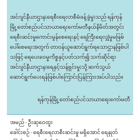
အင်ဂျင်နီယာဌာန(ရေစီးရေလာစီမံခန့်ခွဲမှု)သည် ရန်ကုန်
မြို့တော်စည်ပင်သာယာရေးကော်မတီနယ်နိမိတ်အတွင်း
ရေစီးဆင်းမှုကောင်းမွန်စေရေးနှင့် ရေကြီးရေလျှံမှုမဖြစ်
ပေါ်စေရေးအတွက် တာဝန်ယူဆောင်ရွက်ရသောဌာနဖြစ်ပါ
သဖြင့် ရေပေးဝေမှုကိစ္စနှင့်ပတ်သက်၍ သက်ဆိုင်ရာ
အင်ဂျင်နီယာဌာန(ရေနှင့်သန့်ရှင်းမှု)သို့ ဆက်သွယ်
ဆောင်ရွက်ပေးရန်ဖြစ်ပါကြောင်းပြန်ကြားအပ်ပါသည်။
ရန်ကုန်မြို့တော်စည်ပင်သာယာရေးကော်မတီ
အမည် - ဦးဆုဝေထူး
ခေါင်းစဉ် - ရေစီးရေလာစီးဆင်းမှု မရှိအောင် ရေနှုတ်