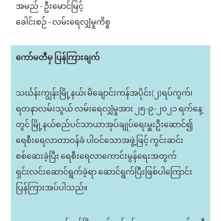
အမည် - ဦးမောင်မြင့်
ခေါင်းစဉ် - လမ်းရေလျှံမှုကိစ္စ
ကော်မတီမှ ပြန်ကြားချက်
သင်္ဃန်းကျွန်းမြို့နယ်၊ မိချောင်းကန်အပိုင်း(၂)ရပ်ကွက်၊
ရတနာလမ်းသွယ် လမ်းရေလျှံမှုအား ၂၅-၉-၂၀၂၁ ရက်နေ့
တွင် မြို့နယ်စည်ပင်သာယာအုပ်ချုပ်ရေးမှူးဦးဆောင်၍
ရေစီးရေလာတာဝန်ခံ ပါဝင်သောအဖွဲ့ဖြင့် ကွင်းဆင်း
စစ်ဆေးခဲ့ပြီး ရေစီးရေလာကောင်းမွန်ရေးအတွက်
ရှင်းလင်းဆောင်ရွက်ခဲ့ရာ ဆောင်ရွက်ပြီးဖြစ်ပါကြောင်း
ပြန်ကြားအပ်ပါသည်။