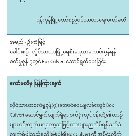
ရန်ကုန်မြို့တော်စည်ပင်သာယာရေးကော်မတီ
အမည် - ဦးကံမြင့်
ခေါင်းစဉ် - လှိုင်သာယာမြို့ရေစီးရေလာကောင်းမွန်ရန်
စက်မှုဇုန်-၇တွင် Box Culvert ဆောင်ရွက်ပေးခြင်း
ကော်မတီမှ ပြန်ကြားချက်
လှိုင်သာယာစက်မှုဇုန်(၇)၊ အောင်ဇေယျလမ်းတွင် Box
Culvert ဆောင်ရွက်လျက်ရှိရာ စက်ရုံ၊ လုပ်ငန်းတို့၏ ယာဉ်
များ ဝင်/ထွက် မရတော့သဖြင့် ကားများညအိပ်ရန် ခက်ခဲ
လျက်ရှိပါသည်။ သို့ဖြစ်ပါ၍ Box Culvert ကို အပိုင်းလိုက်