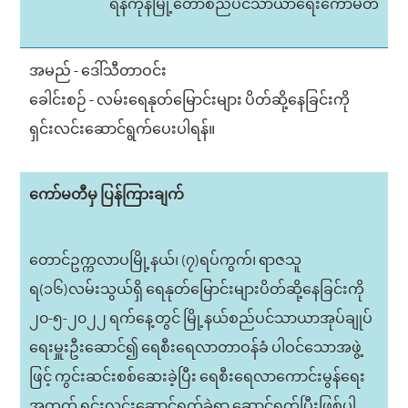
ရန်ကုန်မြို့တော်စည်ပင်သာယာရေးကော်မတီ
အမည် - ဒေါ်သီတာဝင်း
ခေါင်းစဉ် - လမ်းရေနုတ်မြောင်းများ ပိတ်ဆို့နေခြင်းကို
ရှင်းလင်းဆောင်ရွက်ပေးပါရန်။
ကော်မတီမှ ပြန်ကြားချက်
တောင်ဥက္ကလာပမြို့နယ်၊ (၇)ရပ်ကွက်၊ ရာဇသူ
ရ(၁၆)လမ်းသွယ်ရှိ ရေနုတ်မြောင်းများပိတ်ဆို့နေခြင်းကို
၂၀-၅-၂၀၂၂ ရက်နေ့တွင် မြို့နယ်စည်ပင်သာယာအုပ်ချုပ်
ရေးမှူးဦးဆောင်၍ ရေစီးရေလာတာဝန်ခံ ပါဝင်သောအဖွဲ့
ဖြင့် ကွင်းဆင်းစစ်ဆေးခဲ့ပြီး ရေစီးရေလာကောင်းမွန်ရေး
အတွက် ရှင်းလင်းဆောင်ရွက်ခဲ့ရာ ဆောင်ရွက်ပြီးဖြစ်ပါ