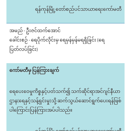
ရန်ကုန်မြို့တော်စည်ပင်သာယာရေးကော်မတီ
အမည် - ဦးဇင်ထက်အောင်
ခေါင်းစဉ် - ရေပိုက်လိုင်းမှ ရေမှန်မှန်မရရှိခြင်း (ရေ
ပြတ်လပ်ခြင်း)
ကော်မတီမှ ပြန်ကြားချက်
ရေပေးဝေမှုကိစ္စနှင့်ပတ်သက်၍ သက်ဆိုင်ရာအင်ဂျင်နီယာ
ဌာန(ရေနှင့်သန့်ရှင်းမှု)သို့ ဆက်သွယ်ဆောင်ရွက်ပေးရန်ဖြစ်
ပါကြောင်းပြန်ကြားအပ်ပါသည်။