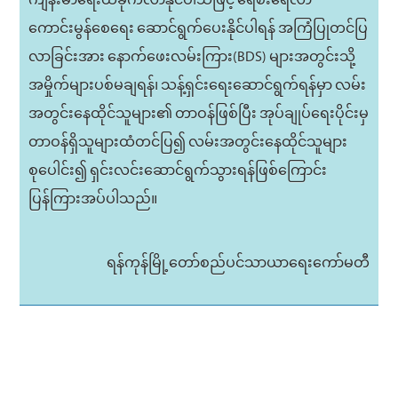
ကျန်းမာရေးထိခိုက်လာနိုင်ပါသဖြင့် ရေစီးရေလာ
ကောင်းမွန်စေရေး ဆောင်ရွက်ပေးနိုင်ပါရန် အကြံပြုတင်ပြ
လာခြင်းအား နောက်ဖေးလမ်းကြား(BDS) များအတွင်းသို့
အမှိုက်များပစ်မချရန်၊ သန့်ရှင်းရေးဆောင်ရွက်ရန်မှာ လမ်း
အတွင်းနေထိုင်သူများ၏ တာဝန်ဖြစ်ပြီး အုပ်ချုပ်ရေးပိုင်းမှ
တာဝန်ရှိသူများထံတင်ပြ၍ လမ်းအတွင်းနေထိုင်သူများ
စုပေါင်း၍ ရှင်းလင်းဆောင်ရွက်သွားရန်ဖြစ်ကြောင်း
ပြန်ကြားအပ်ပါသည်။
ရန်ကုန်မြို့တော်စည်ပင်သာယာရေးကော်မတီ