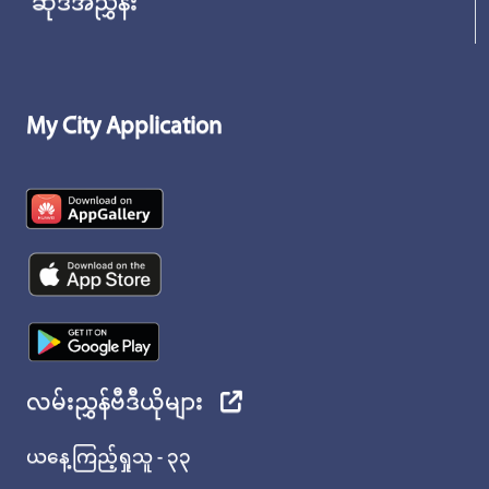
ဆိုဒ်အညွှန်း
My City Application
လမ်းညွှန်ဗီဒီယိုများ
ယနေ့ကြည့်ရှုသူ - ၃၃