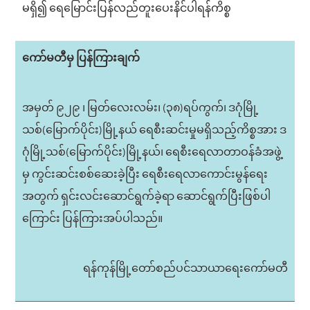
မရှိ၍ ရေမြောင်းပြန်လည်တူးပေးနိင်ပါရန်ကိစ္စ
ကော်မတီမှ ပြန်ကြားချက်
အမှတ် ၉၂၉ ၊ မြတ်လေးလမ်း၊ (၃၈)ရပ်ကွက်၊ ဒဂုံမြို့
သစ်(မြောက်ပိုင်း)မြို့နယ် ရေစီးဆင်းမှုမရှိသည့်ကိစ္စအား ဒ
ဂုံမြို့သစ်(မြောက်ပိုင်း)မြို့နယ်၊ ရေစီးရေလာတာဝန်ခံအဖွဲ့
မှ ကွင်းဆင်းစစ်ဆေးခဲ့ပြီး ရေစီးရေလာကောင်းမွန်ရေး
အတွက် ရှင်းလင်းဆောင်ရွက်ခဲ့ရာ ဆောင်ရွက်ပြီးဖြစ်ပါ
ကြောင်း ပြန်ကြားအပ်ပါသည်။
ရန်ကုန်မြို့တော်စည်ပင်သာယာရေးကော်မတီ