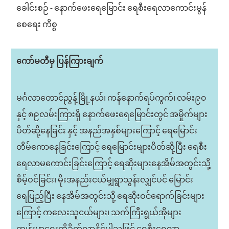
ခေါင်းစဉ် - နောက်ဖေးရေမြောင်း ရေစီးရေလာကောင်းမွန်
စေရေး ကိစ္စ
ကော်မတီမှ ပြန်ကြားချက်
မင်္ဂလာတောင်ညွန့်မြို့နယ်၊ ကန်နောက်ရပ်ကွက်၊ လမ်း၉၀
နှင့် ၈၉လမ်းကြားရှိ နောက်ဖေးရေမြောင်းတွင် အမှိုက်များ
ပိတ်ဆို့နေခြင်း နှင့် အနည်အနှစ်များကြောင့် ရေမြောင်း
တိမ်ကောနေခြင်းကြောင့် ရေမြောင်းများပိတ်ဆို့ပြီး ရေစီး
ရေလာမကောင်းခြင်းကြောင့် ရေဆိုးများနေအိမ်အတွင်းသို့
စိမ့်ဝင်ခြင်း၊ မိုးအနည်းငယ်မျှရွာသွန်းလျှင်ပင် မြောင်း
ရေပြည့်ပြီး နေအိမ်အတွင်းသို့ ရေဆိုးဝင်ရောက်ခြင်းများ
ကြောင့် ကလေးသူငယ်များ၊ သက်ကြီးရွယ်အိုများ