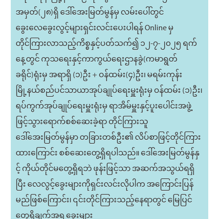
အမှတ်(၂၈)ရှိ ဒေါ်အေးမြတ်မွန်မှ လမ်းပေါ်တွင်
ခွေးလေခွေးလွင့်များရှင်းလင်းပေးပါရန် Online မှ
တိုင်ကြားလာသည့်ကိစ္စနှင့်ပတ်သက်၍ ၁၂-၇-၂၀၂၅ ရက်
နေ့တွင် ကုသရေးနှင့်ကာကွယ်ရေးဌာနခွဲ(ကမာရွတ်
ခရိုင်)ရုံးမှ အရာရှိ (၁)ဦး + ဝန်ထမ်း(၄)ဦး၊ မရမ်းကုန်း
မြို့နယ်စည်ပင်သာယာအုပ်ချုပ်ရေးမှူးရုံးမှ ဝန်ထမ်း (၁)ဦး၊
ရပ်ကွက်အုပ်ချုပ်ရေးမှူးရုံးမှ ရာအိမ်မှူးနှင့်ပူးပေါင်းအဖွဲ့
ဖြင့်သွားရောက်စစ်ဆေးခဲ့ရာ တိုင်ကြားသူ
ဒေါ်အေးမြတ်မွန်မှာ တခြားတစ်ဦး၏ လိပ်စာဖြင့်တိုင်ကြား
ထားကြောင်း စစ်ဆေးတွေ့ရှိရပါသည်။ ဒေါ်အေးမြတ်မွန်နှ
င့် ကိုယ်တိုင်မတွေ့ရှိရဘဲ ဖုန်းဖြင့်သာ အဆက်အသွယ်ရရှိ
ပြီး လေလွင့်ခွေးများကိုရှင်းလင်းလိုပါက အကြောင်းပြန်
မည်ဖြစ်ကြောင်း၊ ၎င်းတိုင်ကြားသည့်နေရာတွင် မြေပြင်
တွေ့ရှိချက်အရ ခွေးများ