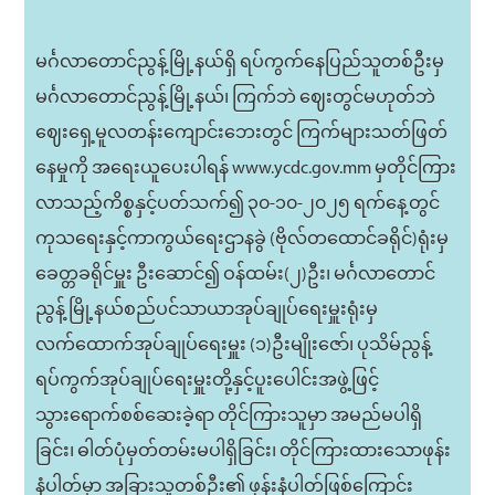
မင်္ဂလာတောင်ညွန့်မြို့နယ်ရှိ ရပ်ကွက်နေပြည်သူတစ်ဦးမှ
မင်္ဂလာတောင်ညွန့်မြို့နယ်၊ ကြက်ဘဲ ဈေးတွင်မဟုတ်ဘဲ
ဈေးရှေ့မူလတန်းကျောင်းဘေးတွင် ကြက်များသတ်ဖြတ်
နေမှုကို အရေးယူပေးပါရန် www.ycdc.gov.mm မှတိုင်ကြား
လာသည့်ကိစ္စနှင့်ပတ်သက်၍ ၃၀-၁၀-၂၀၂၅ ရက်နေ့တွင်
ကုသရေးနှင့်ကာကွယ်ရေးဌာနခွဲ (ဗိုလ်တထောင်ခရိုင်)ရုံးမှ
ခေတ္တခရိုင်မှူး ဦးဆောင်၍ ဝန်ထမ်း(၂)ဦး၊ မင်္ဂလာတောင်
ညွန့် မြို့နယ်စည်ပင်သာယာအုပ်ချုပ်ရေးမှူးရုံးမှ
လက်ထောက်အုပ်ချုပ်ရေးမှူး (၁)ဦးမျိုးဇော်၊ ပုသိမ်ညွန့်
ရပ်ကွက်အုပ်ချုပ်ရေးမှူးတို့နှင့်ပူးပေါင်းအဖွဲ့ဖြင့်
သွားရောက်စစ်ဆေးခဲ့ရာ တိုင်ကြားသူမှာ အမည်မပါရှိ
ခြင်း၊ ဓါတ်ပုံမှတ်တမ်းမပါရှိခြင်း၊ တိုင်ကြားထားသောဖုန်း
နံပါတ်မှာ အခြားသူတစ်ဦး၏ ဖုန်းနံပါတ်ဖြစ်ကြောင်း