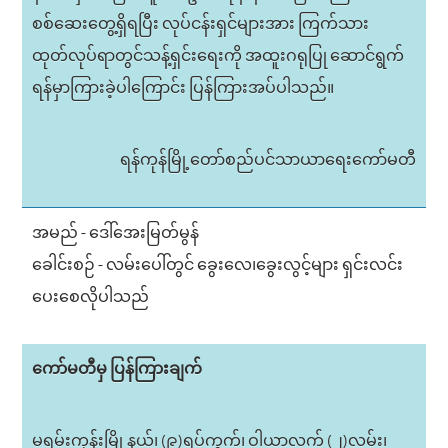
စစ်ဆေးတွေ့ရှိရပြီး လုပ်ငန်းရှင်များအား ကြက်သား
ထုတ်လုပ်ရာတွင်သန့်ရှင်းရေးကို အထူးဂရုပြု ဆောင်ရွက်
ရန်မှာကြားခဲ့ပါကြောင်း ပြန်ကြားအပ်ပါသည်။
ရန်ကုန်မြို့တော်စည်ပင်သာယာရေးကော်မတီ
အမည် - ဒေါ်အေးမြတ်မွန်
ခေါင်းစဉ် - လမ်းပေါ်တွင် ခွေးလေ၊ခွေးလွင့်များ ရှင်းလင်း
ပေးစေလိုပါသည်
ကော်မတီမှ ပြန်ကြားချက်
မရမ်းကုန်းမြို့နယ်၊ (၉)ရပ်ကွက်၊ ဝါယာလက် (၂)လမ်း၊