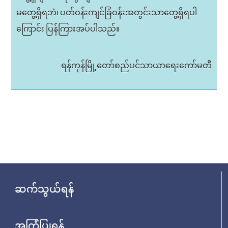
မတွေ့ရှိရဘဲ၊ ပတ်ဝန်းကျင်ခြံဝန်းအတွင်းသာတွေ့ရှိရပါ
ကြောင်း ပြန်ကြားအပ်ပါသည်။
ရန်ကုန်မြို့တော်စည်ပင်သာယာရေးကော်မတီ
ဆက်သွယ်ရန်
အကြံပြုရန်