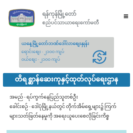
ရန်ကုန်မြို့တော်
စည်ပင်သာယာရေးကော်မတီ
ယနေ့မြို့တော်ဘဏ်ဒေါ်လာစျေးနှုန်း
ရောင်းစျေး - ၂၁၀၀ ကျပ်
ဝယ်စျေး - ၂၁၀၀ ကျပ်
တိရစ္ဆာန်ဆေးကုနှင့်ထုတ်လုပ်ရေးဌာန
အမည် - ရပ်ကွက်နေပြည်သူတစ်ဦး
ခေါင်းစဉ် - ဒေါပုံမြို့နယ်တွင် တိုက်အိမ်ရှေ့များ၌ ကြက်
များသတ်ဖြတ်နေမှုကို အရေးယူပေးစေလိုခြင်းကိစ္စ