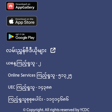
လမ်းညွှန်ဗီဒီယိုများ
ယနေ့ကြည့်ရှုသူ - ၂
Online Services ကြည့်ရှုသူ - ၅၁၃၂၅
UEC ကြည့်ရှုသူ - ၁၄၃၈၈
ကြည့်ရှုသူစုစုပေါင်း - ၁၁၇၁၄၆၈၆
© Copyright. All rights reserved by YCDC