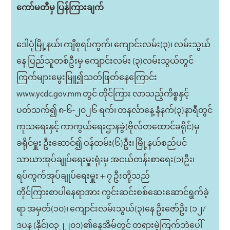
ကော်မတီမှ ပြန်ကြားချက်
ဒေါပုံမြို့နယ်၊ ကျီစုရပ်ကွက်၊ ကျောင်းလမ်း(၃)၊ လမ်းသွယ်
နေ ပြည်သူတစ်ဦးမှ ကျောင်းလမ်း (၃)လမ်းသွယ်တွင်
ကြက်များမွေးမြူ၍သတ်ဖြတ်နေကြောင်း
www.ycdc.gov.mm တွင် တိုင်ကြား လာသည့်ကိစ္စနှင့်
ပတ်သက်၍ ၈-၆-၂၀၂၆ ရက်၊ တနင်္လာနေ့ နံနက်(၃)နာရီတွင်
ကုသရေးနှင့် ကာကွယ်ရေးဌာနခွဲ(ဗိုလ်တထောင်ခရိုင်)မှ
ခရိုင်မှူး ဦးဆောင်၍ ဝန်ထမ်း(၆)ဦး၊ မြို့နယ်စည်ပင်
သာယာအုပ်ချုပ်ရေးမှူးရုံးမှ အငယ်တန်းစာရေး(၁)ဦး၊
ရပ်ကွက်အုပ်ချုပ်ရေးမှူး + ၇ ဦးတို့သည်
တိုင်ကြားစာပါနေရာအား ကွင်းဆင်းစစ်ဆေးဆောင်ရွက်ခဲ့
ရာ အမှတ်(၁၀)၊ ကျောင်းလမ်းသွယ်(၃)နေ ဦးဇော်ဦး (၁၂/
ဒပန (နိုင်)၀၃၂၂၀၁)၏နေအိမ်တွင် တရားမဲ့ကြက်ဘဲပေါ်