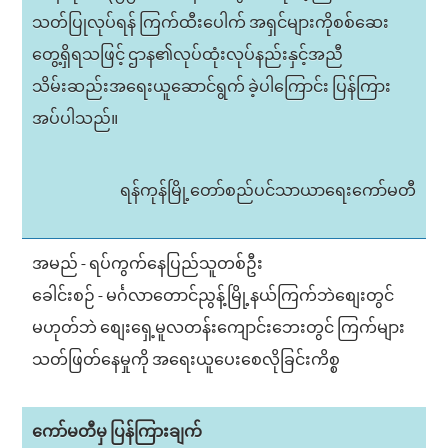
သတ်ပြုလုပ်ရန် ကြက်ထီးပေါက် အရှင်များကိုစစ်ဆေး
တွေ့ရှိရသဖြင့် ဌာန၏လုပ်ထုံးလုပ်နည်းနှင့်အညီ
သိမ်းဆည်းအရေးယူဆောင်ရွက် ခဲ့ပါကြောင်း ပြန်ကြား
အပ်ပါသည်။
ရန်ကုန်မြို့တော်စည်ပင်သာယာရေးကော်မတီ
အမည် - ရပ်ကွက်နေပြည်သူတစ်ဦး
ခေါင်းစဉ် - မင်္ဂလာတောင်ညွန့်မြို့နယ်ကြက်ဘဲစျေးတွင်
မဟုတ်ဘဲ စျေးရှေ့မူလတန်းကျောင်းဘေးတွင် ကြက်များ
သတ်ဖြတ်နေမှုကို အရေးယူပေးစေလိုခြင်းကိစ္စ
ကော်မတီမှ ပြန်ကြားချက်