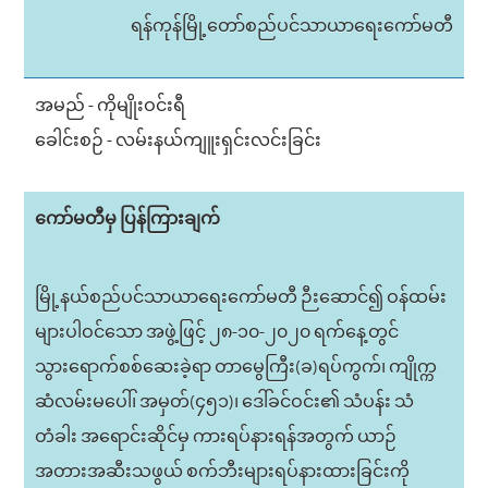
ရန်ကုန်မြို့တော်စည်ပင်သာယာရေးကော်မတီ
အမည် - ကိုမျိုးဝင်းရီ
ခေါင်းစဉ် - လမ်းနယ်ကျူးရှင်းလင်းခြင်း
ကော်မတီမှ ပြန်ကြားချက်
မြို့နယ်စည်ပင်သာယာရေးကော်မတီ ဉီးဆောင်၍ ဝန်ထမ်း
များပါဝင်သော အဖွဲ့ဖြင့် ၂၈-၁၀-၂၀၂၀ ရက်နေ့တွင်
သွားရောက်စစ်ဆေးခဲ့ရာ တာမွေကြီး(ခ)ရပ်ကွက်၊ ကျိုက္က
ဆံလမ်းမပေါ်၊ အမှတ်(၄၅၁)၊ ဒေါ်ခင်ဝင်း၏ သံပန်း သံ
တံခါး အရောင်းဆိုင်မှ ကားရပ်နားရန်အတွက် ယာဉ်
အတားအဆီးသဖွယ် စက်ဘီးများရပ်နားထားခြင်းကို