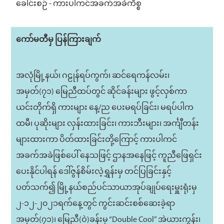
ခေါင်းစဉ် - ကားပါကင်အခက်အခဲကိစ္စ
ကော်မတီမှ ပြန်ကြားချက်
အလုံမြို့နယ်၊ ဂဠုန်ရပ်ကွက်၊ ဆင်ရေကန်လမ်း၊
အမှတ်(၇၁) မြေညီထပ်တွင် ဆိုင်ခန်းများ ဖွင့်လှစ်ကာ
ယင်းတိုက်ရှိ ကားများ နေ့/ည ပေးမရပ်ခြင်း၊ မရပ်ပါက
ထမီ၊ ပုဆိုးများ လှန်းထားခြင်း၊ ကားဘီးများ၊ အင်္ကျီတန်း
များထားကာ ပိတ်ထားခြင်းတို့ကြောင့် ကားပါကင်
အခက်အခဲဖြစ်ပေါ် နေသဖြင့် ဌာနအနေဖြင့် ကူညီဖြေရှင်း
ပေးနိုင်ပါရန် ဒေါ်ဇွန်စိမ်းလဲ့ရွှန်းမှ တင်ပြခြင်းနှင့်
ပတ်သက်၍ မြို့နယ်စည်ပင်သာယာအုပ်ချုပ်ရေးမှူးရုံးမှ
၂-၁၂-၂၀၂၁ရက်နေ့တွင် ကွင်းဆင်းစစ်ဆေးခဲ့ရာ
အမှတ်(၇၁)၊ မြေညီ(ဝဲ)ခန်းမှ “Double Cool” အဲယားကွန်း၊