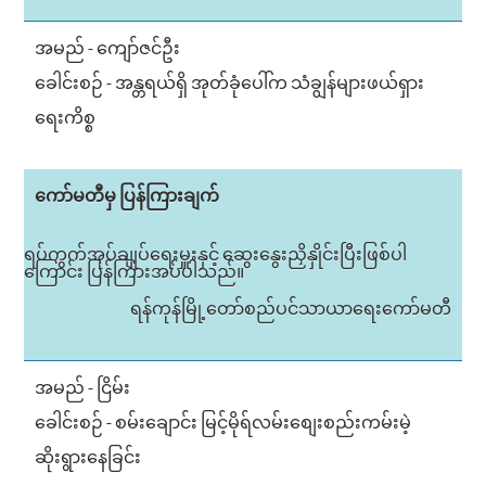
အမည် - ကျော်ဇင်ဦး
ခေါင်းစဉ် - အန္တရယ်ရှိ အုတ်ခုံပေါ်က သံချွန်များဖယ်ရှား
ရေးကိစ္စ
ကော်မတီမှ ပြန်ကြားချက်
ရပ်ကွက်အုပ်ချုပ်ရေးမှူးနှင့် ဆွေးနွေးညှိနှိုင်းပြီးဖြစ်ပါ
ကြောင်း ပြန်ကြားအပ်ပါသည်။
ရန်ကုန်မြို့တော်စည်ပင်သာယာရေးကော်မတီ
အမည် - ငြိမ်း
ခေါင်းစဉ် - စမ်းချောင်း မြင့်မိုရ်လမ်းစျေးစည်းကမ်းမဲ့
ဆိုးရွားနေခြင်း