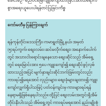
ခေါင်းစဉ် - စည်ပင်မြေကျူးကျော်ထားခြင်းအားထိရောက်
စွာအရေးယူပေးပါရန်တင်ပြခြင်းကိစ္စ
ကော်မတီမှ ပြန်ကြားချက်
ရန်ကုန်တိုင်းဒေသကြီး၊ ကမာရွတ်မြို့နယ်၊ အမှတ်
(၅)ရပ်ကွက်၊ စျေးလမ်း၊ ဆင်မလိုက်စျေး၊ အနောက်ပေါက်
တွင် အသားငါးရောင်းချနေသော စျေးဆိုင်သည် အိမ်ရှေ့
တွင် ရေမြောင်းအား ၅ပေ ကျူးကျော်၍ စျေးဆိုင်ဖွင့်လှစ်
ထားသည့်အပြင် မျက်နှာချင်းဆိုင်ဘက်ခြမ်းတွင်လည်း
ကားရပ်၍မရအောင် လှည်းများ၊ စျေးခုံများချထား၍ ကျူး
ကျော်လျှက်ရှိပါသဖြင့် ပတ်ဝန်ကျင်းမှ ကားများရပ်ရန်
နေရာမရှိဖြစ်နေရပါသည်။ ထို့ပြင် စျေးလမ်းအတွင်းရှိအိမ်
တိုင်းနီးပါးသည် အိမ်ရှေ့တွင် ကားရပ်မရအောင် နည်းမျိုးစုံ