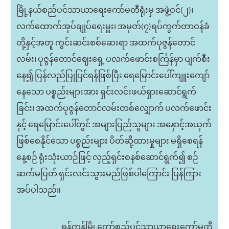
မြို့နယ်စည်ပင်သာယာရေးကော်မတီရုံးမှ အဖွဲ့ဝင်(၂)၊
လက်ထောက်အုပ်ချုပ်ရေးမှူး၊ အမှတ်(၇)ရပ်ကွက်တာဝန်ခံ
တို့နှင့်အတူ ကွင်းဆင်းစစ်ဆေးရာ အထက်ပုဇွန်တောင်
လမ်း၊ ပုဇွန်တောင်ဈေးရှေ့ ပလက်ဖောင်းစင်္ကြန်မှာ ပျက်စီး
နေ၍ ပြန်လည်ပြုပြင်ရန်ဖြစ်ပြီး ရေမြောင်းပေါ်ကျူးကျော်
နေသော ပစ္စည်းများအား ရှင်းလင်းဖယ်ရှားဆောင်ရွက်
ခြင်း၊ အထက်ပုဇွန်တောင်လမ်းတစ်လျှောက် ပလက်ဖောင်း
နှင့် ရေမြောင်းပေါ်တွင် အများပြည်သူများ အနှောင့်အယှက်
ဖြစ်စေနိုင်သော ပစ္စည်းများ ပိတ်ဆို့ထားမှုများ မရှိစေရန်
နေ့စဉ် ရုံးသုံးယာဉ်ဖြင့် လှည့်ရှင်းစနစ်ဆောင်ရွက်၍ စဉ်
ဆက်မပြတ် ရှင်းလင်းသွားမည်ဖြစ်ပါကြောင်း ပြန်ကြား
အပ်ပါသည်။
ရန်ကုန်မြို့တော်စည်ပင်သာယာရေးကော်မတီ