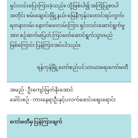
ရှင်းလင်းပြောကြားခဲ့သည်။ သို့ဖြစ်ပါ၍ အကြံပြုစာပါ
အတိုင်း စမ်းချောင်းမြို့နယ်၊ မြေနီကုန်း(တောင်)ရပ်ကွက်၊
ရတနာလမ်း နောက်ဖေးလမ်းကြား ရှင်းလင်းဆောင်ရွက်မှု
အား စဉ်ဆက်မပြတ် ကြပ်မတ်ဆောင်ရွက်သွားမည်
ဖြစ်ကြောင်း ပြန်ကြားအပ်ပါသည်။
ရန်ကုန်မြို့တော်စည်ပင်သာယာရေးကော်မတီ
အမည် - ဦးကျော်မြတ်နိုးအောင်
ခေါင်းစဉ် - ကားနေရာဦးနှင့်ပလက်ဖောင်းဈေးရောင်း
ကော်မတီမှ ပြန်ကြားချက်