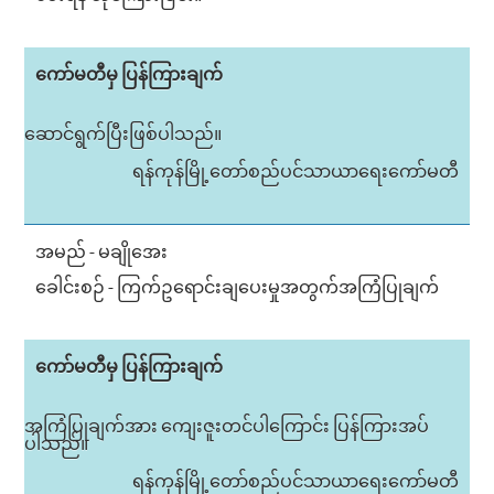
ကော်မတီမှ ပြန်ကြားချက်
ဆောင်ရွက်ပြီးဖြစ်ပါသည်။
ရန်ကုန်မြို့တော်စည်ပင်သာယာရေးကော်မတီ
အမည် - မချိုအေး
ခေါင်းစဉ် - ကြက်ဥရောင်းချပေးမှုအတွက်အကြံပြုချက်
ကော်မတီမှ ပြန်ကြားချက်
အကြံပြုချက်အား ကျေးဇူးတင်ပါကြောင်း ပြန်ကြားအပ်
ပါသည်။
ရန်ကုန်မြို့တော်စည်ပင်သာယာရေးကော်မတီ