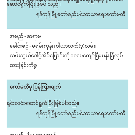
ဆောင်ရွက်ပြီးဖြစ်ပါသည်။
ရန်ကုန်မြို့တော်စည်ပင်သာယာရေးကော်မတီ
အမည် - ဆရာမ
ခေါင်းစဉ် - မရမ်းကုန်း၊ ဝါယာလက်(၃)လမ်း၊
လမ်းသွယ်‌ဒေါင့်အိမ်မြောင်းကို ၁၀ပေကျော်ပြီး ပန်းခြံလုပ်
ထားခြင်းကိစ္စ
ကော်မတီမှ ပြန်ကြားချက်
ရှင်းလင်းဆောင်ရွက်ပြီးဖြစ်ပါသည်။
ရန်ကုန်မြို့တော်စည်ပင်သာယာရေးကော်မတီ