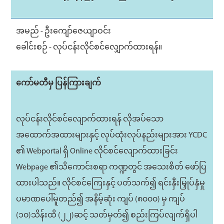
အမည် - ဦးကျော်ဇေယျာဝင်း
ခေါင်းစဉ် - လုပ်ငန်းလိုင်စင်လျှောက်ထားရန်။
ကော်မတီမှ ပြန်ကြားချက်
လုပ်ငန်းလိုင်စင်လျောက်ထားရန် လိုအပ်သော
အထောက်အထားများနှင့် လုပ်ထုံးလုပ်နည်းများအား YCDC
၏ Webportal ရှိ Online လိုင်စင်လျောက်ထားခြင်း
Webpage ၏သိကောင်းစရာ ကဏ္ဍတွင် အသေးစိတ် ဖော်ပြ
ထားပါသည်။ လိုင်စင်ကြေးနှင့် ပတ်သက်၍ ရင်းနှီးမြှုပ်နှံမှု
ပမာဏပေါ်မူတည်၍ အနိမ့်ဆုံး ကျပ် (၈၀၀၀) မှ ကျပ်
(၁၀)သိန်းထိ (၂၂)ဆင့် သတ်မှတ်၍ စည်းကြပ်လျက်ရှိပါ