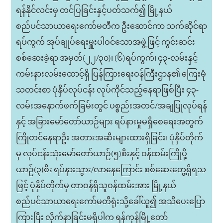
ရန်နိုင်လင်းမှ တင်ပြခြင်းနှင့်ပတ်သက်၍ မြို့နယ်
စည်ပင်သာယာရေးကော်မတီက ဦးဆောင်ကာ သက်ဆိုင်ရာ
ရပ်ကွက် အုပ်ချုပ်ရေးမှူးပါဝင်သောအဖွဲ့ဖြင့် ကွင်းဆင်း
စစ်ဆေးခဲ့ရာ အမှတ်(၂၂/၃၀)၊ (၆)ရပ်ကွက်၊ ၄၃-လမ်းနှင့်
ကမ်းနားလမ်းထောင့်ရှိ ပြန်ကြားရေးဝန်ကြီးဌာန၏ ကြေးမုံ
သတင်းစာ ပုံနှိပ်လုပ်ငန်း လုပ်ကိုင်သည့်နေရာဖြစ်ပြီး ၄၃-
လမ်းအနောက်ဖက်ခြမ်းတွင် ပစ္စည်းအတင်/အချပြုလုပ်ရန်
နှင့် အခြားမော်တော်ယာဉ်များ ရပ်နားမှုမရှိစေရေးအတွက်
ကြိုတင်နေရာဦး အတားအဆီးများထားရှိခြင်း၊ ပုံနှိပ်တိုက်
မှ လုပ်ငန်းသုံးမော်တော်ယာဉ်(၅)စီးနှင့် ဝန်ထမ်းကြိုပို့
ယာဉ်(၃)စီး ရပ်နားသွား/လာနေကြောင်း စစ်ဆေးတွေ့ရှိရသ
ဖြင့် ပုံနှိပ်တိုက်မှ တာဝန်ရှိသူဝန်ထမ်းအား မြို့နယ်
စည်ပင်သာယာရေးကော်မတီရုံးသို့ခေါ်ယူ၍ အသိပေးပြော
ကြားပြီး လိုက်နာခြင်းမရှိပါက ရန်ကုန်မြို့တော်