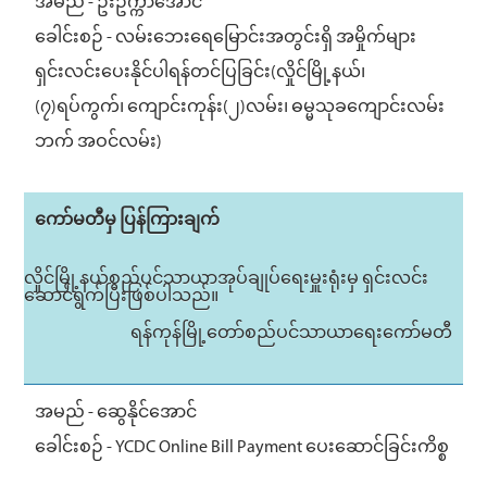
အမည် - ဦးဥက္ကာအောင်
ခေါင်းစဉ် - လမ်းဘေးရေမြောင်းအတွင်းရှိ အမှိုက်များ
ရှင်းလင်းပေးနိုင်ပါရန်တင်ပြခြင်း(လှိုင်မြို့နယ်၊
(၇)ရပ်ကွက်၊ ကျောင်းကုန်း(၂)လမ်း၊ ဓမ္မသုခကျောင်းလမ်း
ဘက် အဝင်လမ်း)
ကော်မတီမှ ပြန်ကြားချက်
လှိုင်မြို့နယ်စည်ပင်သာယာအုပ်ချုပ်ရေးမှူးရုံးမှ ရှင်းလင်း
ဆောင်ရွက်ပြီးဖြစ်ပါသည်။
ရန်ကုန်မြို့တော်စည်ပင်သာယာရေးကော်မတီ
အမည် - ဆွေနိုင်အောင်
ခေါင်းစဉ် - YCDC Online Bill Payment ပေးဆောင်ခြင်းကိစ္စ