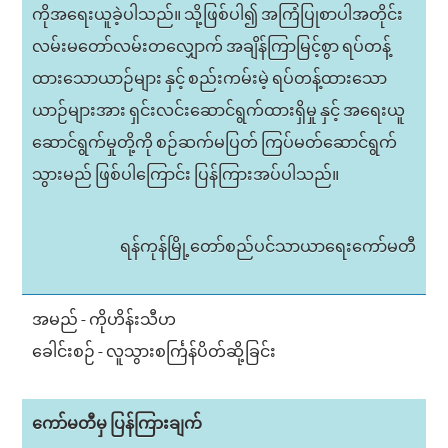
ကိုအရေးယူခဲ့ပါသည်။ သို့ဖြစ်ပါ၍ အကြံပြုစာပါအတိုင်း
လမ်းမတော်လမ်းတလျှောက် အချိန်ကြာမြင့်စွာ ရပ်တန့်
ထားသောယာဉ်များ နှင့် စည်းကမ်းမဲ့ ရပ်တန့်ထားသော
ယာဉ်များအား ရှင်းလင်းဆောင်ရွက်ထားရှိမှု နှင့် အရေးယူ
ဆောင်ရွက်မှုတို့ကို စဉ်ဆက်မပြတ် ကြပ်မတ်ဆောင်ရွက်
သွားမည် ဖြစ်ပါကြောင်း ပြန်ကြားအပ်ပါသည်။
ရန်ကုန်မြို့တော်စည်ပင်သာယာရေးကော်မတီ
အမည် - ကိုဟိန်းသီဟ
ခေါင်းစဉ် - လူသွားစင်္ကြန်ပိတ်ဆို့ခြင်း
ကော်မတီမှ ပြန်ကြားချက်