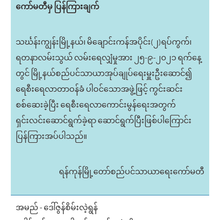
ကော်မတီမှ ပြန်ကြားချက်
သင်္ဃန်းကျွန်းမြို့နယ်၊ မိချောင်းကန်အပိုင်း(၂)ရပ်ကွက်၊
ရတနာလမ်းသွယ် လမ်းရေလျှံမှုအား ၂၅-၉-၂၀၂၁ ရက်နေ့
တွင် မြို့နယ်စည်ပင်သာယာအုပ်ချုပ်ရေးမှူးဦးဆောင်၍
ရေစီးရေလာတာဝန်ခံ ပါဝင်သောအဖွဲ့ဖြင့် ကွင်းဆင်း
စစ်ဆေးခဲ့ပြီး ရေစီးရေလာကောင်းမွန်ရေးအတွက်
ရှင်းလင်းဆောင်ရွက်ခဲ့ရာ ဆောင်ရွက်ပြီးဖြစ်ပါကြောင်း
ပြန်ကြားအပ်ပါသည်။
ရန်ကုန်မြို့တော်စည်ပင်သာယာရေးကော်မတီ
အမည် - ဒေါ်ဇွန်စိမ်းလဲ့ရွန်