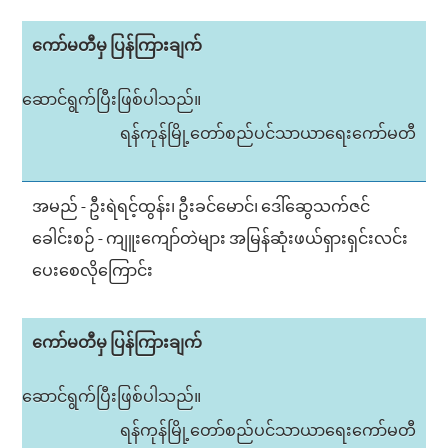
ကော်မတီမှ ပြန်ကြားချက်
ဆောင်ရွက်ပြီးဖြစ်ပါသည်။
ရန်ကုန်မြို့တော်စည်ပင်သာယာရေးကော်မတီ
အမည် - ဦးရဲရင့်ထွန်း၊ ဦးခင်မောင်၊ ဒေါ်ဆွေသက်ဇင်
ခေါင်းစဉ် - ကျူးကျော်တဲများ အမြန်ဆုံးဖယ်ရှားရှင်းလင်း​
ပေး​စေလို​ကြောင်း
ကော်မတီမှ ပြန်ကြားချက်
ဆောင်ရွက်ပြီးဖြစ်ပါသည်။
ရန်ကုန်မြို့တော်စည်ပင်သာယာရေးကော်မတီ