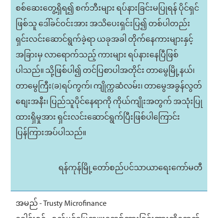
စစ်ဆေးတွေ့ရှိရ၍ စက်ဘီးများ ရပ်နားခြင်းမပြုရန် ပိုင်ရှင်
ဖြစ်သူ ဒေါ်ခင်ဝင်းအား အသိပေးရှင်းပြ၍ တစ်ပါတည်း
ရှင်းလင်းဆောင်ရွက်ခဲ့ရာ ယခုအခါ တိုက်နေကားများနှင့်
အခြားမှ လာရောက်သည့် ကားများ ရပ်နားနေပြီဖြစ်
ပါသည်။ သို့ဖြစ်ပါ၍ တင်ပြစာပါအတိုင်း တာမွေမြို့နယ်၊
တာမွေကြီး(ခ)ရပ်ကွက်၊ ကျိုက္ကဆံလမ်း၊ တာမွေအခွန်လွတ်
စျေးအနီး၊ ပြည်သူပိုင်နေရာကို ကိုယ်ကျိုးအတွက် အသုံးပြု
ထားရှိမှုအား ရှင်းလင်းဆောင်ရွက်ပြီးဖြစ်ပါကြောင်း
ပြန်ကြားအပ်ပါသည်။
ရန်ကုန်မြို့တော်စည်ပင်သာယာရေးကော်မတီ
အမည် - Trusty Microfinance