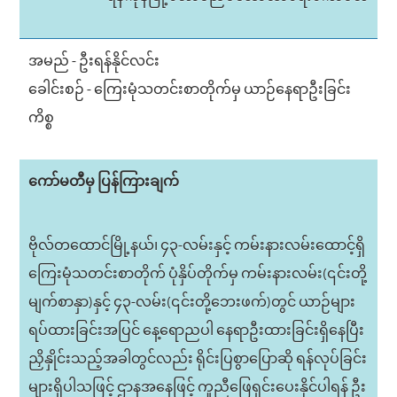
အမည် - ဦးရန်နိုင်လင်း
ခေါင်းစဉ် - ကြေးမုံသတင်းစာတိုက်မှ ယာဉ်နေရာဦးခြင်း
ကိစ္စ
ကော်မတီမှ ပြန်ကြားချက်
ဗိုလ်တထောင်မြို့နယ်၊ ၄၃-လမ်းနှင့် ကမ်းနားလမ်းထောင့်ရှိ
ကြေးမုံသတင်းစာတိုက် ပုံနှိပ်တိုက်မှ ကမ်းနားလမ်း(၎င်းတို့
မျက်စာနှာ)နှင့် ၄၃-လမ်း(၎င်းတို့ဘေးဖက်)တွင် ယာဉ်များ
ရပ်ထားခြင်းအပြင် နေ့ရောညပါ နေရာဦးထားခြင်းရှိနေပြီး
ညှိနှိုင်းသည့်အခါတွင်လည်း ရိုင်းပြစွာပြောဆို ရန်လုပ်ခြင်း
များရှိပါသဖြင့် ဌာနအနေဖြင့် ကူညီဖြေရှင်းပေးနိုင်ပါရန် ဦး