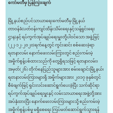
ကော်မတီမှ ပြန်ကြားချက်
မြို့နယ်စည်ပင်သာယာရေးကော်မတီမှ မြို့နယ်
တာဝန်ခံ(ပတ်ဝန်းကျင်ထိန်းသိမ်းရေးနှင့်သန့်ရှင်းရေး
ဌာန)နှင့် ရပ်ကွက်အုပ်ချုပ်ရေးမှူးတို့ပါဝင်သော အဖွဲ့ဖြင့်
(၂၂-၁၂-၂၀၂၀)ရက်နေ့တွင် ကွင်းဆင်း စစ်ဆေးခဲ့ရာ
ရတနာလမ်း နောက်ဖေးလမ်းကြားတွင် စည်းကမ်းမဲ့
အမှိုက်စွန့်ပစ်ထားသည်ကို တွေ့ရှိရသဖြင့် ရတနာလမ်း၊
အမှတ်(၂၆) တိုက်နေပြည်သူများအား စမ်းချောင်းမြို့နယ်၊
ရတနာလမ်းကြားများရှိ အမှိုက်များအား ၂၀၁၇ ခုနှစ်တွင်
စီမံချက်ဖြင့် ရှင်းလင်းဆောင်ရွက်ပေးခဲ့ပြီး သက်ဆိုင်ရာ
ရပ်ကွက်အုပ်ချုပ်ရေးမှူးနှင့် လမ်းသာယာရေးအဖွဲ့တို့အား
အပ်နှံထားပြီး နောက်ဖေးလမ်းကြားများသို့ စည်းကမ်းမဲ့
အမှိုက်စွန့်ပစ်မှု မရှိစေရေး ကြပ်မတ်ဆောင်ရွက်သွားရန်