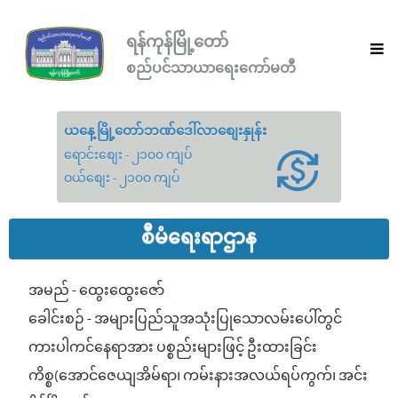
ရန်ကုန်မြို့တော်
စည်ပင်သာယာရေးကော်မတီ
ယနေ့မြို့တော်ဘဏ်ဒေါ်လာစျေးနှုန်း
ရောင်းစျေး - ၂၁၀၀ ကျပ်
ဝယ်စျေး - ၂၁၀၀ ကျပ်
စီမံရေးရာဌာန
အမည် - ထွေးထွေးဇော်
ခေါင်းစဉ် - အများပြည်သူအသုံးပြုသောလမ်းပေါ်တွင်
ကားပါကင်နေရာအား ပစ္စည်းများဖြင့် ဦးထားခြင်း
ကိစ္စ(အောင်ဇေယျအိမ်ရာ၊ ကမ်းနားအလယ်ရပ်ကွက်၊ အင်း