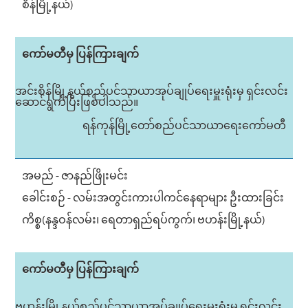
စိန်မြို့နယ်)
ကော်မတီမှ ပြန်ကြားချက်
အင်းစိန်မြို့နယ်စည်ပင်သာယာအုပ်ချုပ်ရေးမှူးရုံးမှ ရှင်းလင်း
ဆောင်ရွက်ပြီးဖြစ်ပါသည်။
ရန်ကုန်မြို့တော်စည်ပင်သာယာရေးကော်မတီ
အမည် - ဇာနည်ဖြိုးမင်း
ခေါင်းစဉ် - လမ်းအတွင်းကားပါကင်နေရာများ ဦးထားခြင်း
ကိစ္စ(နန္ဒဝန်လမ်း၊ ရေတာရှည်ရပ်ကွက်၊ ဗဟန်းမြို့နယ်)
ကော်မတီမှ ပြန်ကြားချက်
ဗဟန်းမြို့နယ်စည်ပင်သာယာအုပ်ချုပ်ရေးမှူးရုံးမှ ရှင်းလင်း