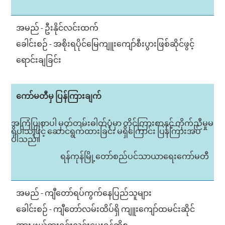
အမည် - ဦးနိုင်လင်းထက်
ခေါင်းစဉ် - အစိုးရပိုင်မြေကျူးကျော်စီးပွားဖြစ်ဆိုင်ဖွင့်
ရောင်းချခြင်း
ကော်မတီမှ ပြန်ကြားချက်
အကြံပြုစာပါ မှတ်တမ်းဓါတ်ပုံမှာ တိုင်ကြားစာနှင့် ကိုက်ညီမှုမ
ရှိပါသဖြင့် ဆောင်ရွက်ထားခြင်း မရှိကြောင်း ပြန်ကြားအပ်
ပါသည်။
ရန်ကုန်မြို့တော်စည်ပင်သာယာရေးကော်မတီ
အမည် - ကျီတော်ရပ်ကွက်နေပြည်သူများ
ခေါင်းစဉ် - ကျီတော်လမ်းထိပ်ရှိ ကျူးကျော်ထမင်းဆိုင်