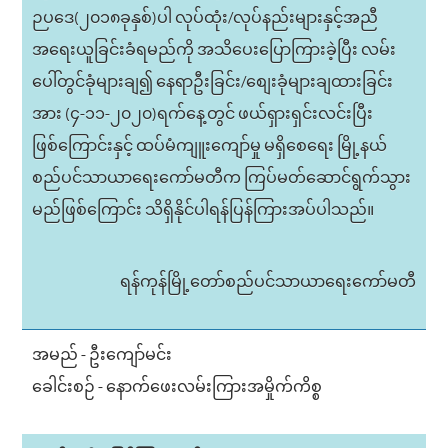
ဉပဒေ(၂၀၁၈ခုနှစ်)ပါ လုပ်ထုံး/လုပ်နည်းများနှင့်အညီ
အရေးယူခြင်းခံရမည်ကို အသိပေးပြောကြားခဲ့ပြီး လမ်း
ပေါ်တွင်ခုံများချ၍ နေရာဦးခြင်း/စျေးခုံများချထားခြင်း
အား (၄-၁၁-၂၀၂၀)ရက်နေ့တွင် ဖယ်ရှားရှင်းလင်းပြီး
ဖြစ်ကြောင်းနှင့် ထပ်မံကျူးကျော်မှု မရှိစေရေး မြို့နယ်
စည်ပင်သာယာရေးကော်မတီက ကြပ်မတ်ဆောင်ရွက်သွား
မည်ဖြစ်ကြောင်း သိရှိနိုင်ပါရန်ပြန်ကြားအပ်ပါသည်။
ရန်ကုန်မြို့တော်စည်ပင်သာယာရေးကော်မတီ
အမည် - ဦးကျော်မင်း
ခေါင်းစဉ် - နောက်ဖေးလမ်းကြားအမှိုက်ကိစ္စ