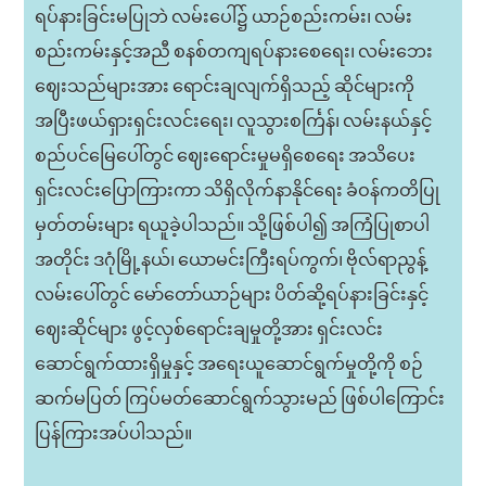
ရပ်နားခြင်းမပြုဘဲ လမ်းပေါ်၌ ယာဉ်စည်းကမ်း၊ လမ်း
စည်းကမ်းနှင့်အညီ စနစ်တကျရပ်နားစေရေး၊ လမ်းဘေး
ဈေးသည်များအား ရောင်းချလျက်ရှိသည့် ဆိုင်များကို
အပြီးဖယ်ရှားရှင်းလင်းရေး၊ လူသွားစင်္ကြန်၊ လမ်းနယ်နှင့်
စည်ပင်မြေပေါ်တွင် ဈေးရောင်းမှုမရှိစေရေး အသိပေး
ရှင်းလင်းပြောကြားကာ သိရှိလိုက်နာနိုင်ရေး ခံဝန်ကတိပြု
မှတ်တမ်းများ ရယူခဲ့ပါသည်။ သို့ဖြစ်ပါ၍ အကြံပြုစာပါ
အတိုင်း ဒဂုံမြို့နယ်၊ ယောမင်းကြီးရပ်ကွက်၊ ဗိုလ်ရာညွန့်
လမ်းပေါ်တွင် မော်တော်ယာဉ်များ ပိတ်ဆို့ရပ်နားခြင်းနှင့်
ဈေးဆိုင်များ ဖွင့်လှစ်ရောင်းချမှုတို့အား ရှင်းလင်း
ဆောင်ရွက်ထားရှိမှုနှင့် အရေးယူဆောင်ရွက်မှုတို့ကို စဉ်
ဆက်မပြတ် ကြပ်မတ်ဆောင်ရွက်သွားမည် ဖြစ်ပါကြောင်း
ပြန်ကြားအပ်ပါသည်။