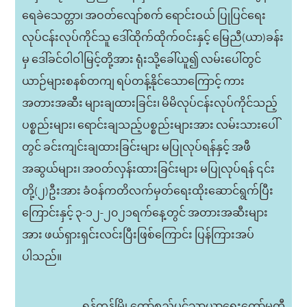
ရေခဲသေတ္တာ၊ အဝတ်လျော်စက် ရောင်းဝယ် ပြုပြင်ရေး
လုပ်ငန်းလုပ်ကိုင်သူ ဒေါ်ထိုက်ထိုက်ဝင်းနှင့် မြေညီ(ယာ)ခန်း
မှ ဒေါ်ခင်ဝါဝါမြင့်တို့အား ရုံးသို့ခေါ်ယူ၍ လမ်းပေါ်တွင်
ယာဉ်များစနစ်တကျ ရပ်တန့်နိုင်သောကြောင့် ကား
အတားအဆီး များချထားခြင်း၊ မိမိလုပ်ငန်းလုပ်ကိုင်သည့်
ပစ္စည်းများ၊ ရောင်းချသည့်ပစ္စည်းများအား လမ်းသားပေါ်
တွင် ခင်းကျင်းချထားခြင်းများ မပြုလုပ်ရန်နှင့် အဖီ
အဆွယ်များ၊ အဝတ်လှန်းထားခြင်းများ မပြုလုပ်ရန် ၎င်း
တို့(၂)ဦးအား ခံဝန်ကတိလက်မှတ်ရေးထိုးဆောင်ရွက်ပြီး
ကြောင်းနှင့် ၃-၁၂-၂၀၂၁ရက်နေ့တွင် အတားအဆီးများ
အား ဖယ်ရှားရှင်းလင်းပြီးဖြစ်ကြောင်း ပြန်ကြားအပ်
ပါသည်။
ရန်ကုန်မြို့တော်စည်ပင်သာယာရေးကော်မတီ