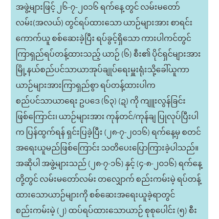
အဖွဲ့များဖြင့် ၂၆-၇-၂၀၁၆ ရက်နေ့ တွင် လမ်းမတော်
လမ်း(အလယ်) တွင်ရပ်ထားသော ယာဉ်များအား စာရင်း
ကောက်ယူ စစ်ဆေးခဲ့ပြီး ရပ်ခွင့်ရှိသော ကားပါကင်တွင်
ကြာရှည်ရပ်တန့်ထားသည့် ယာဉ် (၆) စီး၏ ပိုင်ရှင်များအား
မြို့နယ်စည်ပင်သာယာအုပ်ချုပ်ရေးမှူးရုံးသို့ခေါ်ယူကာ
ယာဉ်များအားကြာရှည်စွာ ရပ်တန့်ထားပါက
စည်ပင်သာယာရေး ဥပဒေ (၆၃) (ဍ) ကို ကျူးလွန်ခြင်း
ဖြစ်ကြောင်း၊ ယာဉ်များအား ကုန်တင်/ကုန်ချ ပြုလုပ်ပြီးပါ
က ပြန်ထွက်ရန် ရှင်းပြခဲ့ပြီး (၂၈-၇-၂၀၁၆) ရက်နေ့မှ စတင်
အရေးယူမည်ဖြစ်ကြောင်း သတိပေးပြောကြားခဲ့ပါသည်။
အဆိုပါ အဖွဲ့များသည် (၂၈-၇-၁၆) နှင့် (၄-၈-၂၀၁၆) ရက်နေ့
တို့တွင် လမ်းမတော်လမ်း တလျှောက် စည်းကမ်းမဲ့ ရပ်တန့်
ထားသောယာဉ်များကို စစ်ဆေးအရေးယူခဲ့ရာတွင်
စည်းကမ်းမဲ့ (၂) ထပ်ရပ်ထားသောယာဉ် စုစုပေါင်း (၅) စီး