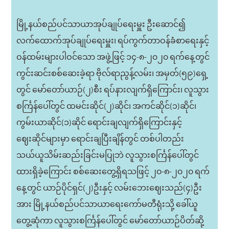
မြို့နယ်စည်ပင်သာယာအုပ်ချုပ်ရေးမှူး ဦးဆောင်၍
လက်ထောက်အုပ်ချုပ်ရေးမှူး၊ ရပ်ကွက်တာဝန်ခံစာရေးနှင့်
ဝန်ထမ်းများပါဝင်သော အဖွဲ့ဖြင့် ၁၄-၈-၂၀၂၀ ရက်နေ့တွင်
ကွင်းဆင်းစစ်ဆေးခဲ့ရာ ဗိုလ်ရာညွန့်လမ်း၊ အမှတ်(၅၉)ရှေ့
တွင် မော်တော်ယာဉ်(၂)စီး ရပ်နားလျက်ရှိကြောင်း၊ လူသွား
စင်္ကြန်ပေါ်တွင် ထမင်းဆိုင်(၂)ဆိုင်၊ အကင်ဆိုင်(၁)ဆိုင်၊
ကွမ်းယာဆိုင်(၁)ဆိုင် ရောင်းချလျက်ရှိကြောင်းနှင့်
ဈေးဆိုင်များမှာ ရောင်းချပြီးချိန်တွင် တစ်ပါတည်း
သယ်ယူသိမ်းဆည်းခြင်းမပြုဘဲ လူသွားစင်္ကြန်ပေါ်တွင်
ထားရှိခဲ့ကြောင်း စစ်ဆေးတွေ့ရှိရသဖြင့် ၂၀-၈-၂၀၂၀ ရက်
နေ့တွင် ယာဉ်ပိုင်ရှင်(၂)ဦးနှင့် လမ်းဘေးဈေးသည်(၄)ဦး
အား မြို့နယ်စည်ပင်သာယာရေးကော်မတီရုံးသို့ ခေါ်ယူ
တွေ့ဆုံကာ လူသွားစင်္ကြန်ပေါ်တွင် မော်တော်ယာဉ်ပိတ်ဆို့