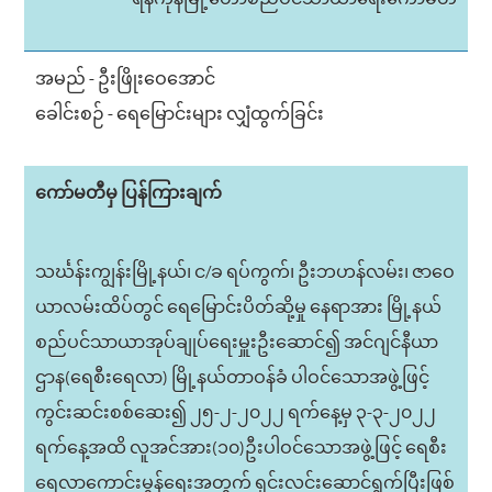
အမည် - ဦးဖြိုးဝေအောင်
ခေါင်းစဉ် - ရေမြောင်းများ လျှံထွက်ခြင်း
ကော်မတီမှ ပြန်ကြားချက်
သင်္ဃန်းကျွန်းမြို့နယ်၊ င/ခ ရပ်ကွက်၊ ဦးဘဟန်လမ်း၊ ဇာဝေ
ယာလမ်းထိပ်တွင် ရေမြောင်းပိတ်ဆို့မှု နေရာအား မြို့နယ်
စည်ပင်သာယာအုပ်ချုပ်ရေးမှူးဦးဆောင်၍ အင်ဂျင်နီယာ
ဌာန(ရေစီးရေလာ) မြို့နယ်တာဝန်ခံ ပါဝင်သောအဖွဲ့ဖြင့်
ကွင်းဆင်းစစ်ဆေး၍ ၂၅-၂-၂၀၂၂ ရက်နေ့မှ ၃-၃-၂၀၂၂
ရက်နေ့အထိ လူအင်အား(၁၀)ဦးပါဝင်သောအဖွဲ့ဖြင့် ရေစီး
ရေလာကောင်းမွန်ရေးအတွက် ရှင်းလင်းဆောင်ရွက်ပြီးဖြစ်