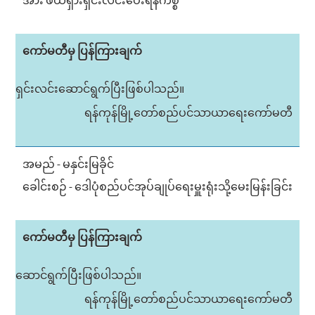
အား ဖယ်ရှားရှင်းလင်းပေးရန်ကိစ္စ
ကော်မတီမှ ပြန်ကြားချက်
ရှင်းလင်းဆောင်ရွက်ပြီးဖြစ်ပါသည်။
ရန်ကုန်မြို့တော်စည်ပင်သာယာရေးကော်မတီ
အမည် - မနှင်းမြခိုင်
ခေါင်းစဉ် - ဒေါပုံစည်ပင်အုပ်ချုပ်ရေးမှူးရုံးသို့မေးမြန်းခြင်း
ကော်မတီမှ ပြန်ကြားချက်
ဆောင်ရွက်ပြီးဖြစ်ပါသည်။
ရန်ကုန်မြို့တော်စည်ပင်သာယာရေးကော်မတီ