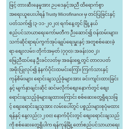
ဖြင့် တားဆီးနေမှုအား ဉပဒေနှင့်အညီ ထိရောက်စွာ
အရေးယူပေးပါရန် Trusty Microfinance မှ တင်ပြခြင်းနှင့်
ပတ်သက်၍ (၃-၁၁-၂၀၂၀) ရက်နေ့တွင် မြို့နယ်
စည်ပင်သာယာရေးကော်မတီက ဉီးဆောင်၍ ဝန်ထမ်းများ၊
သက်ဆိုင်ရာရပ်ကွက်အုပ်ချုပ်ရေးမှူးနှင့် အတူစစ်ဆေးခဲ့
ရာ စျေးလမ်း၊ တိုက်အမှတ် (၇၇၀)၊ အခန်း(၀၀၂)၊
မြေညီထပ်နေ ဦးခင်လတ်မှ အခန်းရှေ့တွင် တာလပတ်
အမိုးပြုလုပ်၍ နံနက်ပိုင်းထမင်းကြော်၊ ကြက်သားနှင့်
ကုန်စိမ်းများ ရောင်းချသည့်ခုံများအား ခင်းကျင်းထားခြင်း
နှင့် မျက်နှာချင်းဆိုင် ဆင်မလိုက်စျေးနောက်တွင် စျေး
ရောင်းချသည့်ခုံများချထားကြောင်း စစ်ဆေးတွေ့ရှိရသဖြ
င့် စျေးရောင်းချသူအား လမ်းပေါ်တွင် ပစ္စည်းများစုပုံမထား
ရန်နှင့် နေ့လည်(၁၂:၀၀) နောက်ပိုင်းတွင် စျေးရောင်းချသည်
ကို စစ်ဆေးတွေ့ရှိပါက ရန်ကုန်မြို့တော်စည်ပင်သာယာရေး