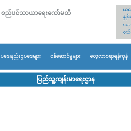
ယနေ
တော် စည်ပင်သာယာရေးကော်မတီ
နှုန်း
ရောင
ဝယ်
ပဒေ၊နည်းဥပဒေများ
ဝန်ဆောင်မှုများ
လေ့လာစရာရန်ကုန်
ပြည်သူ့ကျန်းမာရေးဌာန