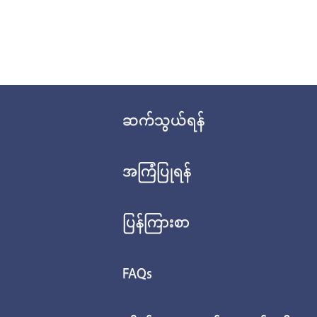
ဆက်သွယ်ရန်
အကြံပြုရန်
ပြန်ကြားစာ
FAQs