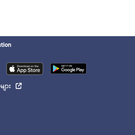
ation
ုများ