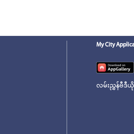
My City Applic
လမ်းညွှန်ဗီဒီယိ