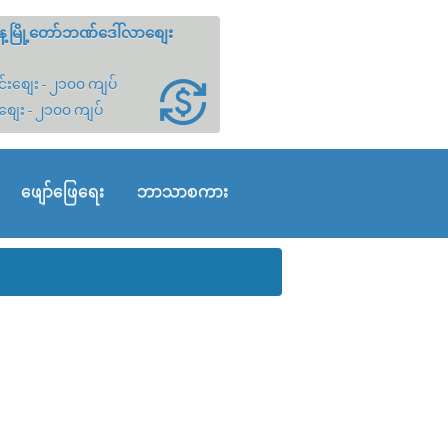
့မြို့တော်ဘဏ်ဒေါ်လာစျေး
်းစျေး - ၂၁၀၀ ကျပ်
စျေး - ၂၁၀၀ ကျပ်
ဖျော်ဖြေရေး
ဘာသာစကား