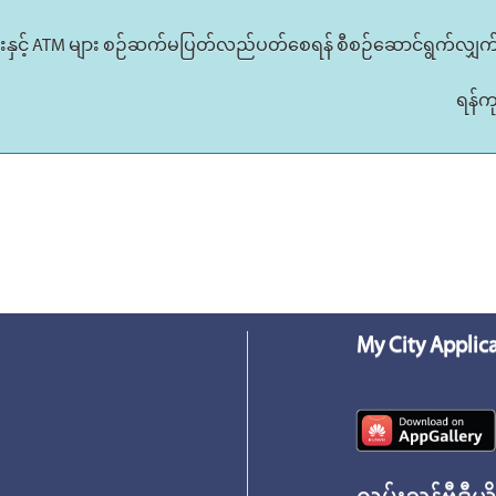
ာင်းနှင့် ATM များ စဉ်ဆက်မပြတ်လည်ပတ်စေရန် စီစဉ်ဆောင်ရွက်လျှက
ရန်က
My City Applic