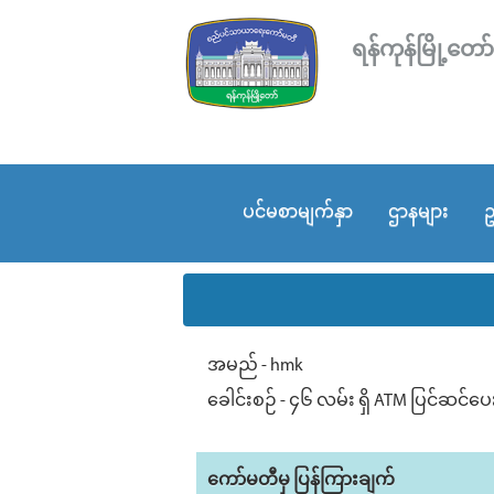
ရန်ကုန်မြို့
ပင်မစာမျက်နှာ
ဌာနများ
ဥ
အမည် - hmk
ခေါင်းစဉ် - ၄၆ လမ်း ရှိ ATM ပြင်ဆင်ပေး
ကော်မတီမှ ပြန်ကြားချက်