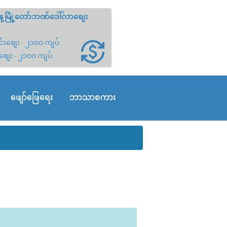
့မြို့တော်ဘဏ်ဒေါ်လာစျေး
်းစျေး - ၂၁၀၀ ကျပ်
စျေး - ၂၁၀၀ ကျပ်
ဖျော်ဖြေရေး
ဘာသာစကား