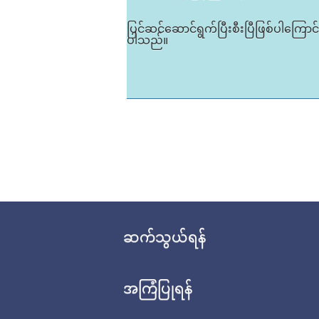
ပြင်ဆင်ဆောင်ရွက်ပြီးစီးပြီဖြစ်ပါကြေ
ပါသည်။
ဆက်သွယ်ရန်
အကြံပြုရန်