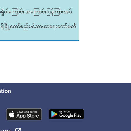
်ရှိပါကြောင်း အကြောင်းပြန်ကြားအပ်
ုန်မြို့တော်စည်ပင်သာယာရေးကော်မတီ
ation