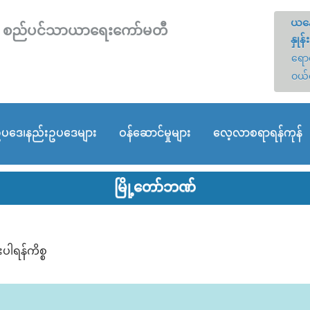
ယနေ
တော် စည်ပင်သာယာရေးကော်မတီ
နှုန်း
ရောင
ဝယ်
ပဒေ၊နည်းဥပဒေများ
ဝန်ဆောင်မှုများ
လေ့လာစရာရန်ကုန်
မြို့တော်ဘဏ်
ပါရန်ကိစ္စ