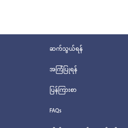
ဆက်သွယ်ရန်
အကြံပြုရန်
ပြန်ကြားစာ
FAQs