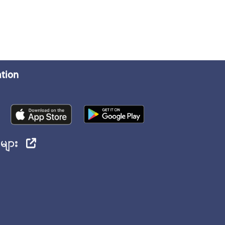
ation
ုများ