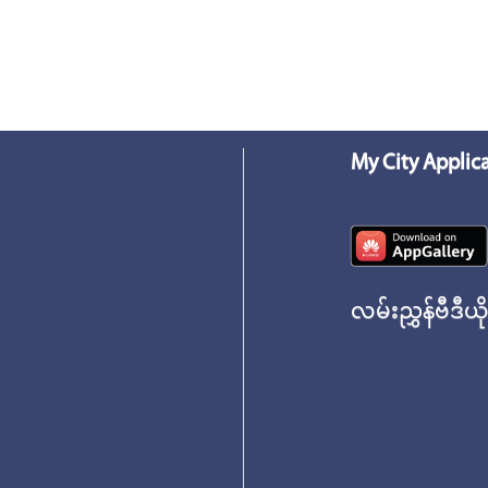
My City Applic
လမ်းညွှန်ဗီဒီယိ