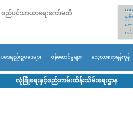
ယနေ
တော် စည်ပင်သာယာရေးကော်မတီ
နှုန်း
ရောင
ဝယ်
ပဒေ၊နည်းဥပဒေများ
ဝန်ဆောင်မှုများ
လေ့လာစရာရန်ကုန်
လုံခြုံရေးနှင့်စည်းကမ်းထိန်းသိမ်းရေးဌာန