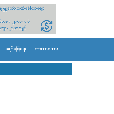
့မြို့တော်ဘဏ်ဒေါ်လာစျေး
်းစျေး - ၂၁၀၀ ကျပ်
စျေး - ၂၁၀၀ ကျပ်
ဖျော်ဖြေရေး
ဘာသာစကား