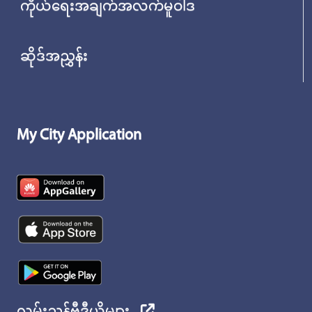
ကိုယ်ရေးအချက်အလက်မူဝါဒ
ဆိုဒ်အညွှန်း
My City Application