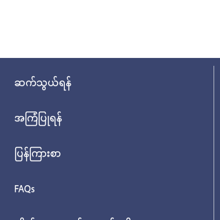
ဆက်သွယ်ရန်
အကြံပြုရန်
ပြန်ကြားစာ
FAQs