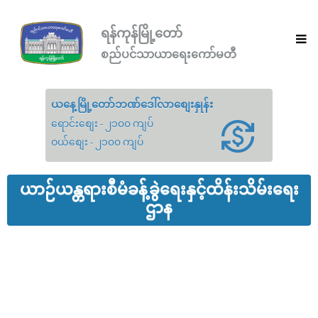
ရန်ကုန်မြို့တော်
စည်ပင်သာယာရေးကော်မတီ
ယနေ့မြို့တော်ဘဏ်ဒေါ်လာစျေးနှုန်း
ရောင်းစျေး - ၂၁၀၀ ကျပ်
ဝယ်စျေး - ၂၁၀၀ ကျပ်
ယာဉ်ယန္တရားစီမံခန့်ခွဲရေးနှင့်ထိန်းသိမ်းရေး
ဌာန