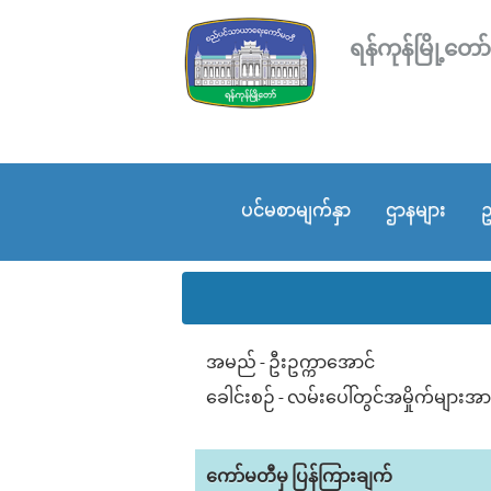
ရန်ကုန်မြို့
ပင်မစာမျက်နှာ
ဌာနများ
ဥ
အမည် - ဦးဥက္ကာအောင်
ခေါင်းစဉ် - လမ်းပေါ်တွင်အမှိုက်များ
ကော်မတီမှ ပြန်ကြားချက်