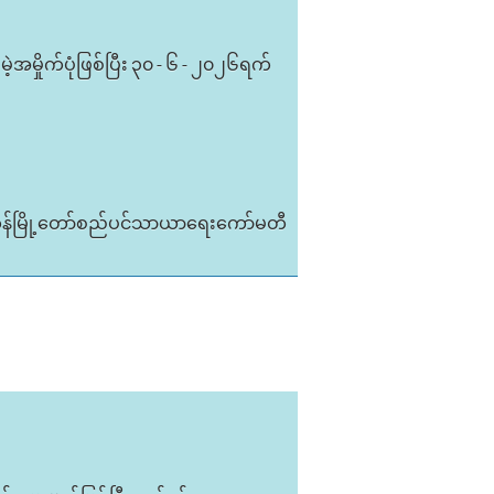
အမှိုက်ပုံဖြစ်ပြီး ၃၀ - ၆ - ၂၀၂၆ရက်
ုန်မြို့တော်စည်ပင်သာယာရေးကော်မတီ