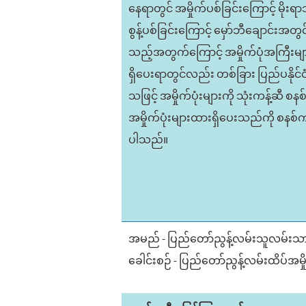
နေရာတွင် အမှိုက်ပစ်ခြင်းကြောင့် မိုးရ
စွန့်ပစ်ခြင်းကြောင့် မှော်ဘီချောင်းအတွ
သည့်အတွက်ကြောင့် အမှိုက်ပုံအကြီးမျာ
ရှိပေးရာတွင်လည်း တစ်ခြား ပြည်ပနိုင်င
သဖြင့် အမှိုက်ပုံးများကို သုံးကန့်ဆီ
အမှိုက်ပုံးများထားရှိပေးသည်ကို စနစ
ပါသည်။
အမည် - ပြည်တော်ညွန့်လမ်းသူလမ်းသာ
ခေါင်းစဉ် - ပြည်တော်ညွန့်လမ်းထိပ်အမှိ