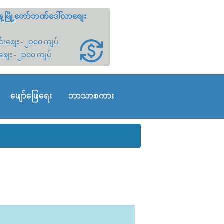
့မြို့တော်ဘဏ်ဒေါ်လာစျေး
်းစျေး - ၂၁၀၀ ကျပ်
စျေး - ၂၁၀၀ ကျပ်
ဖျော်ဖြေရေး
ဘာသာစကား