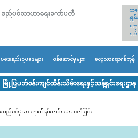
ယနေ
တော် စည်ပင်သာယာရေးကော်မတီ
နှုန်း
ရောင
ဝယ်
ပဒေ၊နည်းဥပဒေများ
ဝန်ဆောင်မှုများ
လေ့လာစရာရန်ကုန်
မြို့ပြပတ်ဝန်းကျင်ထိန်းသိမ်းရေးနှင့်သန့်ရှင်းရေးဌာန
အား စည်ပင်မှလာရောက်ရှင်းလင်းပေးစေလိုခြင်း