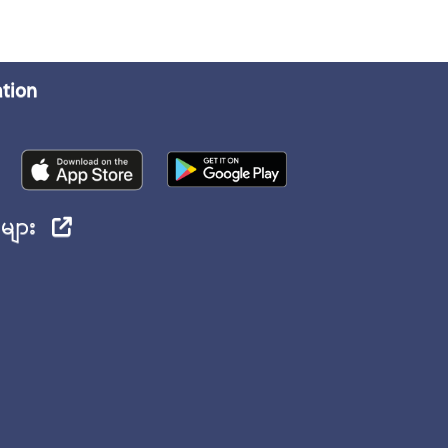
ation
ုများ