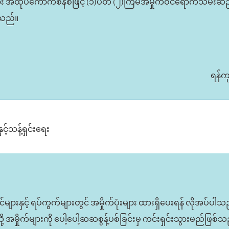
ား အထုပ်ကောက်စနစ်ဖြင့် (၁)ပတ် (၂)ကြိမ်အမှိုက်ဝင်ရောက်သိမ်းဆည်
ါသည်။
ရန်က
င့်သန့်ရှင်းရေး
များနှင့် ရပ်ကွက်များတွင် အမှိုက်ပုံးများ ထားရှိပေးရန် လိုအပ်ပါသည
ု့ အမှိုက်များကို ပေါ့ပေါ့ဆဆစွန့်ပစ်ခြင်းမှ ကင်းရှင်းသွားမည်ဖ