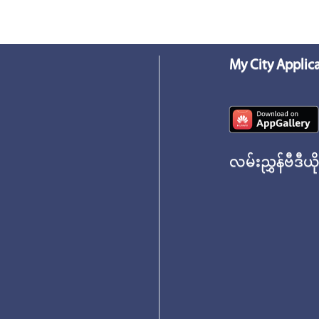
My City Applic
လမ်းညွှန်ဗီဒီယိ