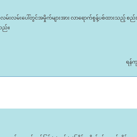
(၂)လမ်းလမ်းပေါ်တွင်အမှိုက်များအား လာရောက်စွန့်ပစ်ထားသည့် စည်းမဲ့
ါသည်။
ရန်က