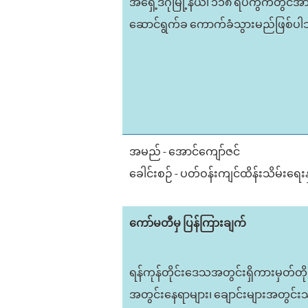
အရှေ့ဒဂုံမြို့နယ်၊ ၁၁၈ ရပ်ကွက်တွင်အ
ဆောင်ရွက်ခ ကောက်ခံသွားမည်ဖြစ်ပ
အမည် - အောင်ကျော်ဇင်
ခေါင်းစဉ် - ပတ်ဝန်းကျင်ထိန်းသိမ်းရေးနှ
ကော်မတီမှ ပြန်ကြားချက်
ရန်ကုန်တိုင်းဒေသအတွင်းရှိကားမှတ်တိုင်
အတွင်းနေရာများ၊ ချောင်းများအတွင်းသိ