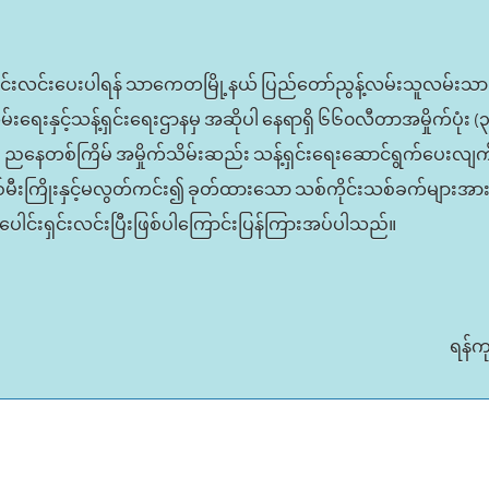
 ရှင်းလင်းပေးပါရန် သာကေတမြို့နယ် ပြည်တော်ညွန့်လမ်းသူလမ်းသားမ
်းရေးနှင့်သန့်ရှင်းရေးဌာနမှ အဆိုပါ နေရာရှိ ၆၆၀လီတာအမှိုက်ပုံး
၊ ညနေတစ်ကြိမ် အမှိုက်သိမ်းဆည်း သန့်ရှင်းရေးဆောင်ရွက်ပေးလျက်
ျှပ်စစ်မီးကြိုးနှင့်မလွတ်ကင်း၍ ခုတ်ထားသော သစ်ကိုင်းသစ်ခက်များအာ
ှ ပူးပေါင်းရှင်းလင်းပြီးဖြစ်ပါကြောင်းပြန်ကြားအပ်ပါသည်။
ရန်က