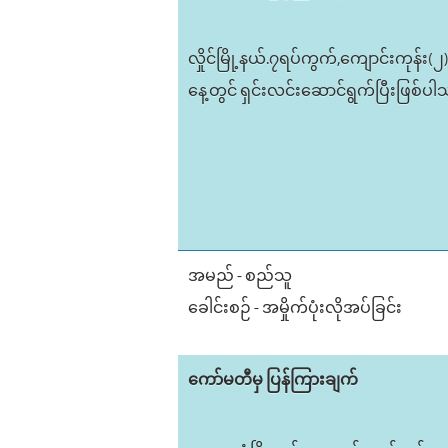
လှိုင်မြို့နယ်.၇ရပ်ကွက်,ကျောင်းကုန်း
နေ့တွင် ရှင်းလင်းဆောင်ရွက်ပြီးဖြစ်ပ
အမည် - စည်သူ
ခေါင်းစဉ် - အမှိုက်ပုံးလိုအပ်ခြင်း
ကော်မတီမှ ပြန်ကြားချက်