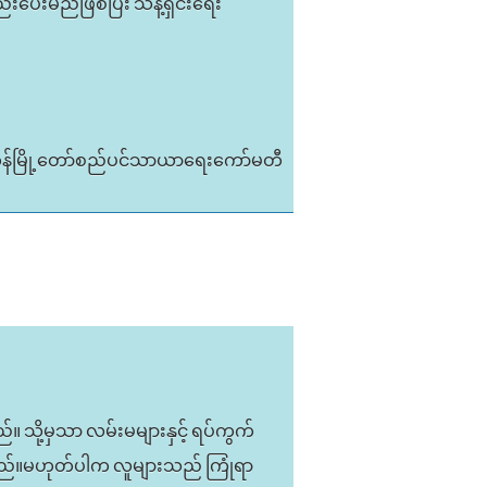
းပေးမည်ဖြစ်ပြီး သန့်ရှင်းရေး
ုန်မြို့တော်စည်ပင်သာယာရေးကော်မတီ
်။ သို့မှသာ လမ်းမများနှင့် ရပ်ကွက်
ြစ်သည်။မဟုတ်ပါက လူများသည် ကြုံရာ