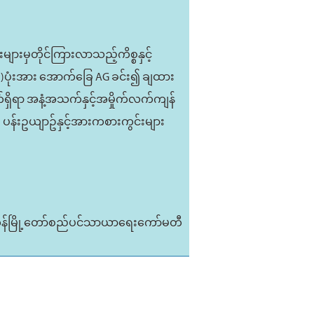
ျားမှတိုင်ကြားလာသည့်ကိစ္စနှင့်
 (၃)ပုံးအား အောက်ခြေ AG ခင်း၍ ချထား
ရှိရာ အနံ့အသက်နှင့်အမှိုက်လက်ကျန်
း ပန်းဥယျာဥ်နှင့်အားကစားကွင်းများ
ုန်မြို့တော်စည်ပင်သာယာရေးကော်မတီ