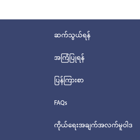
ဆက်သွယ်ရန်
အကြံပြုရန်
ပြန်ကြားစာ
FAQs
ကိုယ်ရေးအချက်အလက်မူဝါဒ