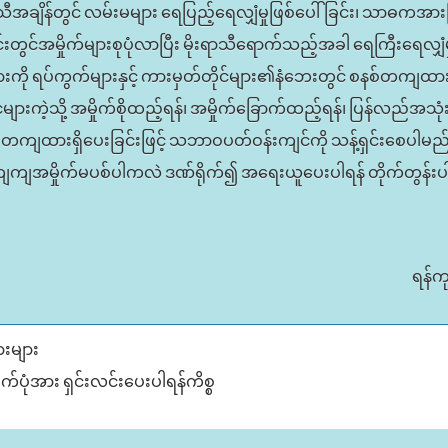
ာသီအချိန်တွင် လမ်းမများ ရေပြည့်ရေလျှံမှုဖြစ်ပေါ်ခြင်း၊ သာဓကအားဖြင
င်းတွင်အမှိုက်များစုပုံလာပြီး မိုးရာသီရောက်သည့်အခါ ရေကြီးရေလျှံမှ
းကို ရပ်ကွက်များနှင့် ကားမှတ်တိုင်များ၏‌နံဘေးတွင် စနစ်တကျထားရ
ံများကဲ့သို့ အမှိုက်စိုထည့်ရန်၊ အမှိုက်ခြောက်ထည့်ရန်၊ ပြန်လည်အသ
 စနစ်တကျထားရှိပေးခြင်းဖြင့် သဘာဝပတ်ဝန်းကျင်ကို သန့်ရှင်းစေပါမည်။
်ကျကျအမှိုက်မပစ်ပါကလဲ ဒဏ်ရိုက်၍ အရေးယူပေးပါရန် တိုက်တွန်းပါ
ရန်က
းများ
ုက်ပုံအား ရှင်းလင်းပေးပါရန်ကိစ္စ