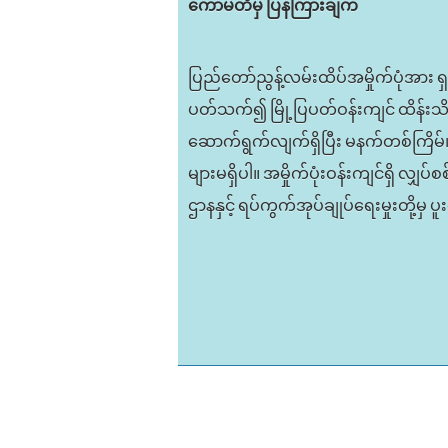
ကော်မတီမှ ပြန်ကြားချက်
ပြည်တော်ညွန့်လမ်းထိပ်အမှိုက်ပုံအား
ပတ်သက်၍ မြို့ပြပတ်ဝန်းကျင် ထိန်းသိမ
ဆောက်ရွက်လျက်ရှိပြီး မနက်တစ်ကြိမ်
များမရှိပါ။ အမှိုက်ပုံးဝန်းကျင်ရှိ လ
ဌာနနှင့် ရပ်ကွက်အုပ်ချုပ်ရေးမှုးတို့မ