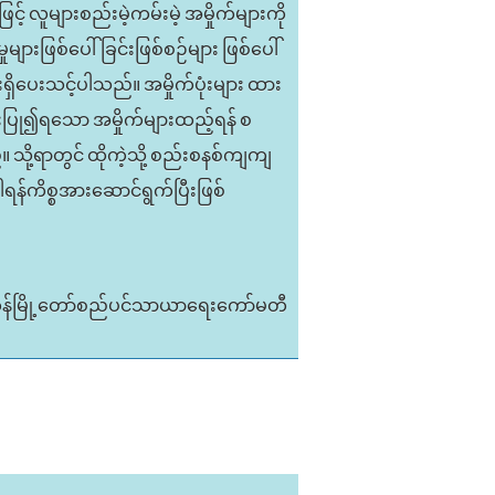
့် လူများစည်းမဲ့ကမ်းမဲ့ အမှိုက်များကို
ုများဖြစ်ပေါ်ခြင်းဖြစ်စဉ်များ ဖြစ်ပေါ်
ှိပေးသင့်ပါသည်။ အမှိုက်ပုံးများ ထား
ုံးပြု၍ရသော အမှိုက်များထည့်ရန် စ
 သို့ရာတွင် ထိုကဲ့သို့ စည်းစနစ်ကျကျ
ရန်ကိစ္စအားဆောင်ရွက်ပြီးဖြစ်
ုန်မြို့တော်စည်ပင်သာယာရေးကော်မတီ