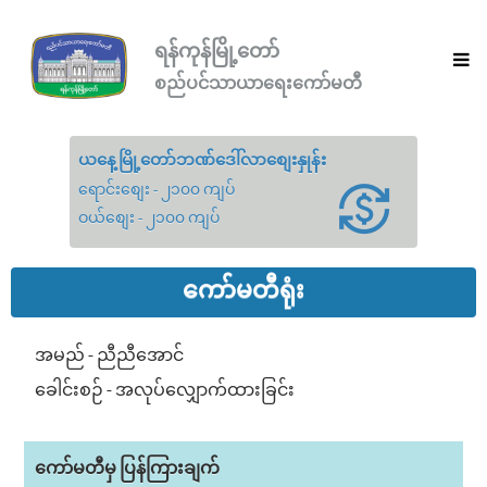
ရန်ကုန်မြို့တော်
စည်ပင်သာယာရေးကော်မတီ
ယနေ့မြို့တော်ဘဏ်ဒေါ်လာစျေးနှုန်း
ရောင်းစျေး - ၂၁၀၀ ကျပ်
ဝယ်စျေး - ၂၁၀၀ ကျပ်
ကော်မတီရုံး
အမည် - ညီညီအောင်
ခေါင်းစဉ် - အလုပ်လျှောက်ထားခြင်း
ကော်မတီမှ ပြန်ကြားချက်