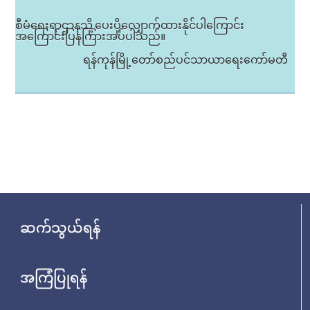
စီမံရေးရာဌာနသို့ ပေးပို့လျှောက်ထားနိုင်ပါကြောင်း
အကြောင်းပြန်ကြားအပ်ပါသည်။
ရန်ကုန်မြို့တော်စည်ပင်သာယာရေးကော်မတီ
ဆက်သွယ်ရန်
အကြံပြုရန်