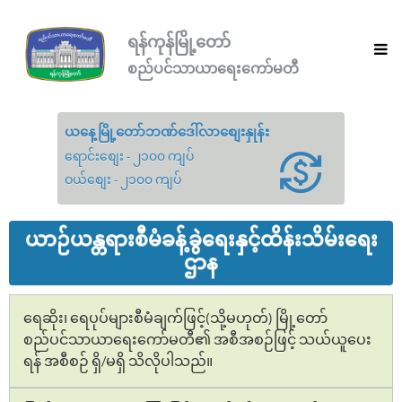
ရန်ကုန်မြို့တော်
စည်ပင်သာယာရေးကော်မတီ
ယနေ့မြို့တော်ဘဏ်ဒေါ်လာစျေးနှုန်း
ရောင်းစျေး - ၂၁၀၀ ကျပ်
ဝယ်စျေး - ၂၁၀၀ ကျပ်
ယာဉ်ယန္တရားစီမံခန့်ခွဲရေးနှင့်ထိန်းသိမ်းရေး
ဌာန
ရေဆိုး၊ ရေပုပ်များစီမံချက်ဖြင့်(သို့မဟုတ်) မြို့တော်
စည်ပင်သာယာရေးကော်မတီ၏ အစီအစဉ်ဖြင့် သယ်ယူပေး
ရန် အစီစဉ် ရှိ/မရှိ သိလိုပါသည်။