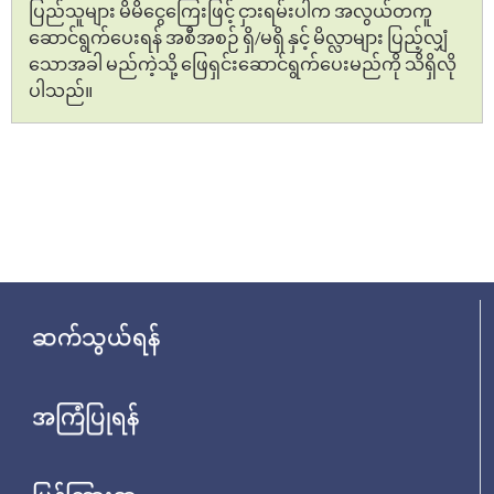
ပြည်သူများ မိမိငွေကြေးဖြင့် ငှားရမ်းပါက အလွယ်တကူ
ဆောင်ရွက်ပေးရန် အစီအစဉ် ရှိ/မရှိ နှင့် မိလ္လာများ ပြည့်လျှံ
သောအခါ မည်ကဲ့သို့ ဖြေရှင်းဆောင်ရွက်ပေးမည်ကို သိရှိလို
ပါသည်။
ဆက်သွယ်ရန်
အကြံပြုရန်