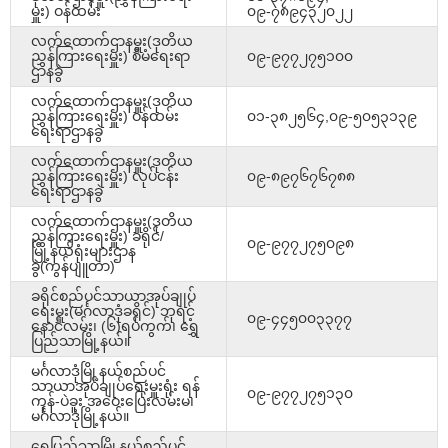
မှူး) ဝန်ထမ်း
၀၉-၇၈၉၄၃၂၀၂၂
လက်ထောက်ဌာနမှူး(ဒုတိယ
ညွှန်ကြားရေးမှူး) စီမံရေးရာ
၀၉-၉၇၇၂၇၅၁၀၀
ဌာနခွဲ
လက်ထောက်ဌာနမှူး(ဒုတိယ
ညွှန်ကြားရေးမှူး) ဝန်ထမ်း
၀၁-၃၈၂၅၆၄,၀၉-၅၀၅၃၁၃၉
ရေးရာဌာနခွဲ
လက်ထောက်ဌာနမှူး(ဒုတိယ
ညွှန်ကြားရေးမှူး) လုပ်ငန်း
၀၉-၈၉၇၆၇၆၇၈၈
ရေးရာဌာနခွဲ
လက်ထောက်ဌာနမှူး(ဒုတိယ
ညွှန်ကြားရေးမှူး) ခရိုင်/
၀၉-၉၇၇၂၇၅၀၉၈
မြို့နယ်ရုံးများဌာန
ခွဲ(ကွန်ပျူတာ)
ခရိုင်စည်ပင်သာယာအုပ်ချုပ်
ရေးမှူး(မင်္ဂလာဒုံခရိုင်) ဘုရင့်
၀၉-၄၄၅၀၀၃၃၇၇
နောင်လမ်း၊ (၆)ရပ်ကွက်၊ ရွှေ
ပြည်သာမြို့နယ်။
မင်္ဂလာဒုံမြို့နယ်စည်ပင်
သာယာအုပ်ချုပ်ရေးမှူးရုံး ရန်
၀၉-၉၇၇၂၇၅၁၃၀
ကုန်-ပဲခူး အဝေးပြေးလမ်းမ၊
မင်္ဂလာဒုံမြို့နယ်။
ရွှေပြည်သာမြို့နယ်စည်ပင်