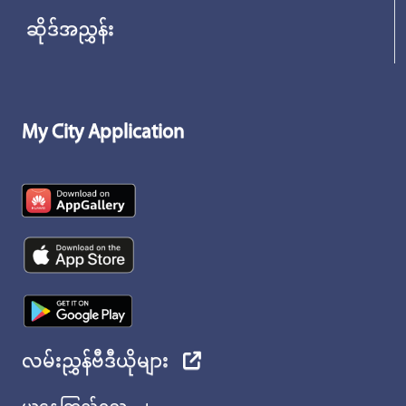
ဆိုဒ်အညွှန်း
My City Application
လမ်းညွှန်ဗီဒီယိုများ