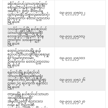
ခရိုင်စည်ပင်သာယာအုပ်ချုပ်
ရေးမှူး(သင်္ဃန်းကျွန်းခရိုင်)
အမှတ်(၁၂၆၅)၊ ဝေဇယန္
၀၉-၉၇၇၂၇၅၀၇၂
တာလမ်းနှင့်သစ္စာလမ်းထောင့်၊
(၆)ရပ်ကွက်၊ တောင်ဥက္ကလာပ
မြို့နယ်။
သင်္ဃန်းကျွန်းမြို့နယ်စည်ပင်
သာယာအုပ်ချုပ်ရေးမှူးရုံး
လေးဒေါင့်ကန်လမ်း၊ ဇဝန
၀၉-၉၇၇၂၇၅၁၀၃
ကားဂိတ်၊ သင်္ဃန်းကျွန်း
မြို့နယ်။
တောင်ဥက္ကလာပမြို့နယ်
စည်ပင်သာယာအုပ်ချုပ်ရေးမှူး
ရုံး သုမင်္ဂလာလမ်း၊
၀၉-၉၇၇၂၇၅၁၀၁
၁၀ရပ်ကွက်၊ တောင်ဥက္ကလာပ
မြို့နယ်။
ရန်ကင်းမြို့နယ်စည်ပင်
သာယာအုပ်ချုပ်ရေးမှူးရုံး
အမှတ်(၁၆)၊ မင်းရဲကျော်စွာ
၀၉-၉၇၇၂၇၅၁၂၆
လမ်း၊ ၁၄ ရပ်ကွက်၊ ရန်ကင်း
မြို့နယ်။
တာမွေမြို့နယ်စည်ပင်သာယာ
အုပ်ချုပ်ရေးမှူးရုံး
အမှတ်(၃၉၀)၊ ဗညားဒလ
၀၉-၉၇၇၂၇၅၁၂၀
လမ်း နှင့် ကျိုက္ကဆံ