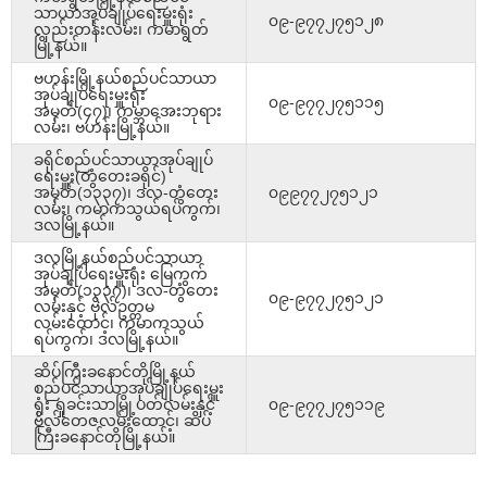
သာယာအုပ်ချုပ်ရေးမှူးရုံး
၀၉-၉၇၇၂၇၅၁၂၈
လှည်းတန်းလမ်း၊ ကမာရွတ်
မြို့နယ်။
ဗဟန်းမြို့နယ်စည်ပင်သာယာ
အုပ်ချုပ်ရေးမှူးရုံး
၀၉-၉၇၇၂၇၅၁၁၅
အမှတ်(၄၇)၊ ကမ္ဘာအေးဘုရား
လမ်း၊ ဗဟန်းမြို့နယ်။
ခရိုင်စည်ပင်သာယာအုပ်ချုပ်
ရေးမှူး(တွံတေးခရိုင်)
အမှတ်(၁၃၃၇)၊ ဒလ-တွံတေး
၀၉၉၇၇၂၇၅၁၂၁
လမ်း၊ ကမာကသွယ်ရပ်ကွက်၊
ဒလမြို့နယ်။
ဒလမြို့နယ်စည်ပင်သာယာ
အုပ်ချုပ်ရေးမှူးရုံး မြေကွက်
အမှတ်(၁၃၃၇)၊ ဒလ-တွံတေး
၀၉-၉၇၇၂၇၅၁၂၁
လမ်းနှင့် ဗိုလ်ဥတ္တမ
လမ်းထောင့်၊ ကမာကသွယ်
ရပ်ကွက်၊ ဒလမြို့နယ်။
ဆိပ်ကြီးခနောင်တိုမြို့နယ်
စည်ပင်သာယာအုပ်ချုပ်ရေးမှူး
ရုံး ရှုခင်းသာမြို့ပတ်လမ်းနှင့်
၀၉-၉၇၇၂၇၅၁၁၉
ဗိုလ်တေဇလမ်းထောင့်၊ ဆိပ်
ကြီးခနောင်တိုမြို့နယ်။