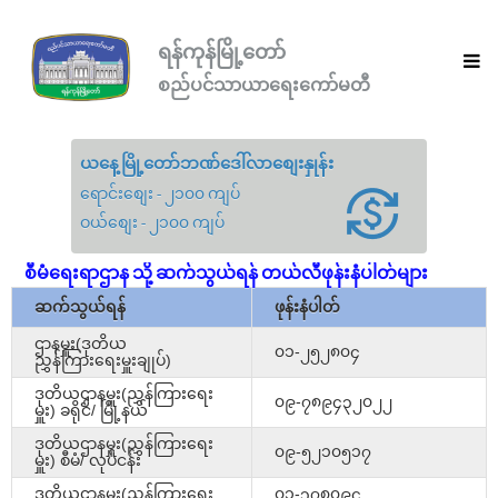
ရန်ကုန်မြို့တော်
စည်ပင်သာယာရေးကော်မတီ
ယနေ့မြို့တော်ဘဏ်ဒေါ်လာစျေးနှုန်း
ရောင်းစျေး - ၂၁၀၀ ကျပ်
ဝယ်စျေး - ၂၁၀၀ ကျပ်
စီမံရေးရာဌာန သို့ ဆက်သွယ်ရန် တယ်လီဖုန်းနံပါတ်များ
ဆက်သွယ်ရန်
ဖုန်းနံပါတ်
ဌာနမှူး(ဒုတိယ
၀၁-၂၅၂၈၀၄
ညွှန်ကြားရေးမှူးချုပ်)
ဒုတိယဌာနမှူး(ညွှန်ကြားရေး
၀၉-၇၈၉၄၃၂၀၂၂
မှူး) ခရိုင်/ မြို့နယ်
ဒုတိယဌာနမှူး(ညွှန်ကြားရေး
၀၉-၅၂၁၀၅၁၇
မှူး) စီမံ/ လုပ်ငန်း
ဒုတိယဌာနမှူး(ညွှန်ကြားရေး
၀၁-၃၇၈၀၉၄,