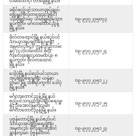
လမ်းထောင့်၊ တာမွေမြို့နယ်။
ခရိုင်စည်ပင်သာယာအုပ်ချုပ်
ရေးမှူး(ဗိုလ်တထောင်ခရိုင်)
သိမ်ဖြူလမ်း၊ သိမ်ဖြူမီးရထား
၀၉-၉၇၇၂၇၅၀၇၃
ရပ်ကွက်၊ မင်္ဂလာတောင်ညွန့်
မြို့နယ်။
ဗိုလ်တထောင်မြို့နယ်စည်ပင်
သာယာအုပ်ချုပ်ရေးမှူးရုံး
အမှတ်(၄၆၄)၊ ကုန်သည်လမ်း
နှင့် (၄၁)လမ်းထိပ်၊ ဗိုလ်
၀၉-၉၇၇၂၇၅၁၂၄
ကလေးဈေး(ပထမထပ်)၊ ၈
ရပ်ကွက်၊ ဗိုလ်တထောင်
မြို့နယ်။
ဒေါပုံမြို့နယ်စည်ပင်သာယာ
အုပ်ချုပ်ရေးမှူးရုံး ယမုံနာ
၀၉-၉၇၇၂၇၅၁၂၂
လမ်း၊ မြို့သစ်ရပ်ကွက်၊ ဒေါပုံ
မြို့နယ်။
မင်္ဂလာတောင်ညွန့် မြို့နယ်
စည်ပင်သာယာအုပ်ချုပ်ရေးမှူး
၀၉-၉၇၇၂၇၅၁၂၅
ရုံး ဦးအောင်မြတ်လမ်း၊
မင်္ဂလာတောင်ညွန့်မြို့နယ်။
ပုဇွန်တောင်မြို့နယ်စည်ပင်
သာယာအုပ်ချုပ်ရေးမှူးရုံး
အမှတ်(၁)၊ ဗိုလ်ချုပ်အောင်
၀၉-၉၇၇၂၇၅၁၂၃
ဆန်းလမ်း၊ ပုဇွန်တောင်