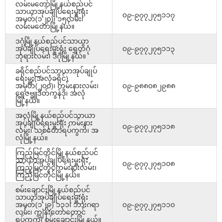
လမ်းမတော်မြို့နယ်စည်ပင်
သာယာအုပ်ချုပ်ရေးမှူးရုံး
၀၉-၉၇၇၂၇၅၁၁၇
အမှတ်(၁၂၀)၊ ၁၅လမ်း၊
လမ်းမတော်မြို့နယ်။
ဒဂုံမြို့နယ်စည်ပင်သာယာ
အုပ်ချုပ်ရေးမှူးရုံး ရွှေတိဂုံ
၀၉-၉၇၇၂၇၅၁၁၃
ဘုရားလမ်း၊ ဒဂုံမြို့နယ်။
ခရိုင်စည်ပင်သာယာအုပ်ချုပ်
ရေးမှူး(အလုံခရိုင်)
အမှတ်(၂၀၀)၊ ကမ်းနားလမ်း၊
၀၉-၉၈၈၀၈၂၉၈၈
ရွှေဇဗ္ဗူဒိတ်ကွန်ဒို၊ အလုံ
မြို့နယ်။
အလုံမြို့နယ်စည်ပင်သာယာ
အုပ်ချုပ်ရေးမှူးရုံး ကမ်းနား
၀၉-၉၇၇၂၇၅၁၁၈
လမ်း၊ သစ်တောရပ်ကွက်၊ အ
လုံမြို့နယ်။
ကြည့်မြင်တိုင်မြို့နယ်စည်ပင်
သာယာအုပ်ချုပ်ရေးမှူးရုံး
၀၉-၉၇၇၂၇၅၁၀၈
ကြည့်မြင်တိုင်ကမ်းနားလမ်း၊
ကြည့်မြင်တိုင်မြို့နယ်။
စမ်းချောင်းမြို့နယ်စည်ပင်
သာယာအုပ်ချုပ်ရေးမှူးရုံး
အမှတ်(၁၂၉) ၁၃၁၊ ဘားဂရာ
၀၉-၉၇၇၂၇၅၁၁၀
လမ်း၊ ကျွန်းတောတောင်
ရပ်ကွက်၊ စမ်းချောင်းမြို့နယ်။