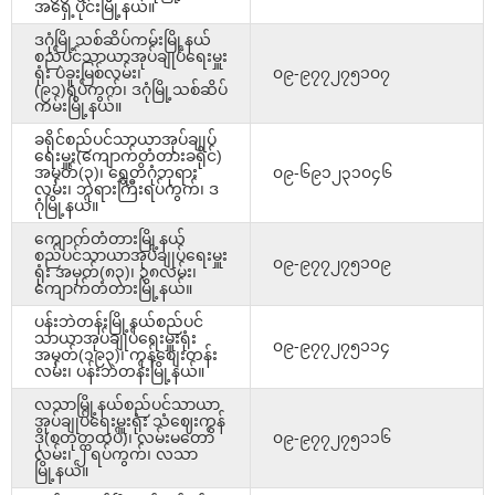
အရှေ့ပိုင်းမြို့နယ်။
ဒဂုံမြို့သစ်ဆိပ်ကမ်းမြို့နယ်
စည်ပင်သာယာအုပ်ချုပ်ရေးမှူး
ရုံး ပဲခူးမြစ်လမ်း၊
၀၉-၉၇၇၂၇၅၁၀၇
(၉၁)ရပ်ကွက်၊ ဒဂုံမြို့သစ်ဆိပ်
ကမ်းမြို့နယ်။
ခရိုင်စည်ပင်သာယာအုပ်ချုပ်
ရေးမှူး(ကျောက်တံတားခရိုင်)
အမှတ်(၃)၊ ရွှေတိဂုံဘုရား
၀၉-၆၉၁၂၃၁၀၄၆
လမ်း၊ ဘုရားကြီးရပ်ကွက်၊ ဒ
ဂုံမြို့နယ်။
ကျောက်တံတားမြို့နယ်
စည်ပင်သာယာအုပ်ချုပ်ရေးမှူး
၀၉-၉၇၇၂၇၅၁၀၉
ရုံး အမှတ်(၈၃)၊ ၃၈လမ်း၊
ကျောက်တံတားမြို့နယ်။
ပန်းဘဲတန်းမြို့နယ်စည်ပင်
သာယာအုပ်ချုပ်ရေးမှူးရုံး
၀၉-၉၇၇၂၇၅၁၁၄
အမှတ်(၁၉၃)၊ ကုန်စျေးတန်း
လမ်း၊ ပန်းဘဲတန်းမြို့နယ်။
လသာမြို့နယ်စည်ပင်သာယာ
အုပ်ချုပ်ရေးမှူးရုံး သံဈေးကွန်
ဒို(စတုတ္ထထပ်)၊ လမ်းမတော်
၀၉-၉၇၇၂၇၅၁၁၆
လမ်း၊ ၂ ရပ်ကွက်၊ လသာ
မြို့နယ်။