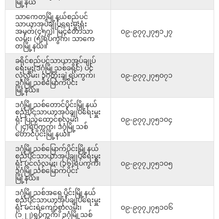
မြို့နယ်
သာကေတမြို့နယ်စည်ပင်
သာယာအုပ်ချုပ်ရေးမှူးရုံး
အမှတ်(၄၅၇)၊ မြင်တော်သာ
၀၉-၉၇၇၂၇၅၁၂၇
လမ်း၊ (၅)ရပ်ကွက်၊ သာကေ
တမြို့နယ်။
ခရိုင်စည်ပင်သာယာအုပ်ချုပ်
ရေးမှူး(ဒဂုံမြို့သစ်ခရိုင်) ပင်
လုံလမ်း၊ ၃၇တိုးချဲ့ရပ်ကွက်၊
၀၉-၉၇၇၂၇၅၀၇၁
ဒဂုံမြို့သစ်မြောက်ပိုင်း
မြို့နယ်။
ဒဂုံမြို့သစ်တောင်ပိုင်းမြို့နယ်
စည်ပင်သာယာအုပ်ချုပ်ရေးမှူး
ရုံး ပြည်ထောင်စုလမ်း၊
၀၉-၉၇၇၂၇၅၁၀၄
(၂၄)ရပ်ကွက်၊ ဒဂုံမြို့သစ်
တောင်ပိုင်းမြို့နယ်။
ဒဂုံမြို့သစ်မြောက်ပိုင်းမြို့နယ်
စည်ပင်သာယာအုပ်ချုပ်ရေးမှူး
ရုံး ပင်လုံလမ်း၊ (၁၆)ရပ်ကွက်၊
၀၉-၉၇၇၂၇၅၁၀၅
ဒဂုံမြို့သစ်မြောက်ပိုင်း
မြို့နယ်။
ဒဂုံမြို့သစ်အရှေ့ပိုင်းမြို့နယ်
စည်ပင်သာယာအုပ်ချုပ်ရေးမှူး
ရုံး မင်းရဲကျော်စွာလမ်း၊
၀၉-၉၇၇၂၇၅၁၀၆
(၁၂၂)ရပ်ကွက်၊ ဒဂုံမြို့သစ်