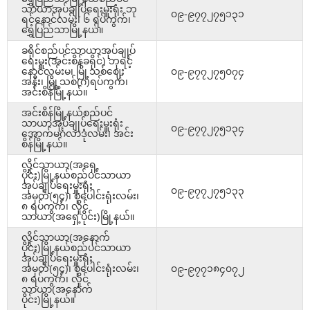
သာယာအုပ်ချုပ်ရေးမှူးရုံး ဘု
၀၉-၉၇၇၂၇၅၁၃၁
ရင့်နောင်လမ်း၊ ၆ ရပ်ကွက်၊
ရွှေပြည်သာမြို့နယ်။
ခရိုင်စည်ပင်သာယာအုပ်ချုပ်
ရေးမှူး(အင်းစိန်ခရိုင်) ဘုရင့်
နောင်လမ်းမ၊ မြို့သစ်ဈေး
၀၉-၉၇၇၂၇၅၀၇၄
အနီး၊ မြို့သစ်(ဂ)ရပ်ကွက်၊
အင်းစိန်မြို့နယ်။
အင်းစိန်မြို့နယ်စည်ပင်
သာယာအုပ်ချုပ်ရေးမှူးရုံး
၀၉-၉၇၇၂၇၅၁၃၄
အောက်မင်္ဂလာဒုံလမ်း၊ အင်း
စိန်မြို့နယ်။
လှိုင်သာယာ(အရှေ့
ပိုင်း)မြို့နယ်စည်ပင်သာယာ
အုပ်ချုပ်ရေးမှူးရုံး
၀၉-၉၇၇၂၇၅၁၃၃
အမှတ်(၅၄)၊ စုပေါင်းရုံးလမ်း၊
၈ ရပ်ကွက်၊ လှိုင်
သာယာ(အရှေ့ပိုင်း)မြို့နယ်။
လှိုင်သာယာ(အနောက်
ပိုင်း)မြို့နယ်စည်ပင်သာယာ
အုပ်ချုပ်ရေးမှူးရုံး
အမှတ်(၅၄)၊ စုပေါင်းရုံးလမ်း၊
၀၉-၉၇၇၁၈၄၀၇၂
၈ ရပ်ကွက်၊ လှိုင်
သာယာ(အနောက်
ပိုင်း)မြို့နယ်။