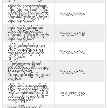
ခရိုင်စည်ပင်သာယာအုပ်ချုပ်
ရေးမှူး(မရမ်းကုန်းခရိုင်) ပြည်
လမ်းနှင့်ပြည်ထောင်စုကျောင်း
၀၉-၉၇၇၂၇၅၀၉၄
ဝင်းလမ်းထောင့်၊ (၅)ရပ်ကွက်၊
မရမ်းကုန်းမြို့နယ်။
မရမ်းကုန်းမြို့နယ်စည်ပင်
သာယာအုပ်ချုပ်ရေးမှူးရုံး
၀၉-၉၇၇၂၇၅၁၂၉
ပြည်လမ်း၊ ၈ မိုင်၊ ၅ ရပ်ကွက်၊
မရမ်းကုန်းမြို့နယ်။
လှိုင်မြို့နယ်စည်ပင်သာယာ
အုပ်ချုပ်ရေးမှူးရုံး ရန်ကုန်-
၀၉-၉၇၇၂၇၅၁၃၂
အင်းစိန်လမ်း၊ ၁၂ရပ်ကွက်၊
လှိုင်မြို့နယ်။
မြောက်ဥက္ကလာပမြို့နယ်
စည်ပင်သာယာအုပ်ချုပ်ရေးမှူး
ရုံး ခေမာသီလမ်း၊
၀၉-၉၇၇၂၇၅၁၀၂
(က)ရပ်ကွက်၊ မြောက်ဥက္ကလာ
ပမြို့နယ်။
ခရိုင်စည်ပင်သာယာအုပ်ချုပ်
ရေးမှူး(ကမာရွတ်ခရိုင်) လှည်း
တန်းလမ်းနှင့်လင်းရောင်ခြည်
၀၉-၄၂၀၁၄၂၇၅၃
လမ်းထောင့်၊ (၃)ရပ်ကွက်၊
ကမာရွတ်မြို့နယ်။
ကမာရွတ်မြို့နယ်စည်ပင်