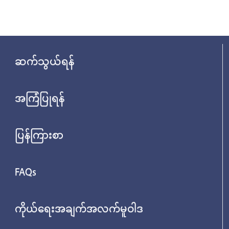
ဆက်သွယ်ရန်
အကြံပြုရန်
ပြန်ကြားစာ
FAQs
ကိုယ်ရေးအချက်အလက်မူဝါဒ