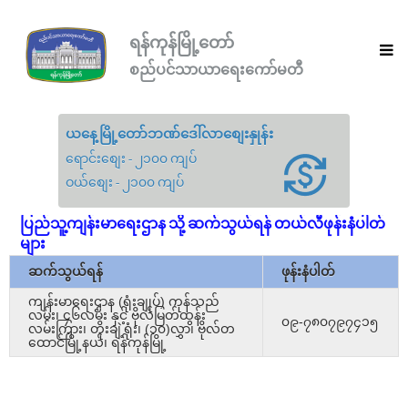
ရန်ကုန်မြို့တော်
စည်ပင်သာယာရေးကော်မတီ
ယနေ့မြို့တော်ဘဏ်ဒေါ်လာစျေးနှုန်း
ရောင်းစျေး - ၂၁၀၀ ကျပ်
ဝယ်စျေး - ၂၁၀၀ ကျပ်
ပြည်သူ့ကျန်းမာရေးဌာန သို့ ဆက်သွယ်ရန် တယ်လီဖုန်းနံပါတ်
များ
ဆက်သွယ်ရန်
ဖုန်းနံပါတ်
ကျန်းမာရေးဌာန (ရုံးချုပ်) ကုန်သည်
လမ်း၊ ၄၆လမ်း နှင့် ဗိုလ်မြတ်ထွန်း
၀၉-၇၈၀၇၉၇၄၁၅
လမ်းကြား၊ တိုးချဲ့ရုံး၊ (၁၀)လွှာ၊ ဗိုလ်တ
ထောင်မြို့နယ်၊ ရန်ကုန်မြို့