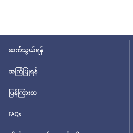
ဆက်သွယ်ရန်
အကြံပြုရန်
ပြန်ကြားစာ
FAQs