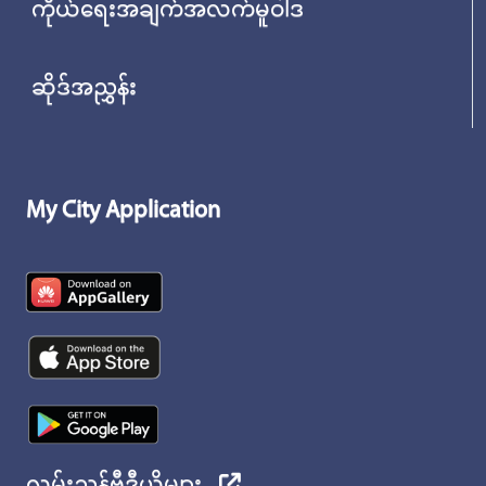
ကိုယ်ရေးအချက်အလက်မူဝါဒ
ဆိုဒ်အညွှန်း
My City Application