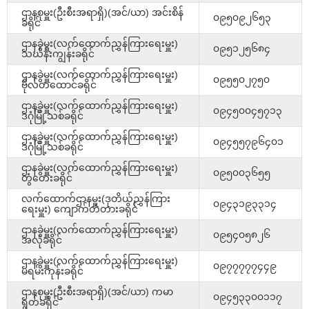
ဌာနစုမှူး(ဦးစီးအရာရှိ)(အင်/ယာ) အင်းစိန်
၀၉၅၀၉၂၆၅၃
ခရိုင်
ဌာနခွဲမှူး(လက်ထောက်ညွှန်ကြားရေးမှူး)
၀၉၅၁၂၅၆၈၄
သင်္ဃန်းကျွန်းခရိုင်
ဌာနခွဲမှူး(လက်ထောက်ညွှန်ကြားရေးမှူး)
၀၉၅၅၀၂၇၅၀
ဗိုလ်တထောင်ခရိုင်
ဌာနခွဲမှူး(လက်ထောက်ညွှန်ကြားရေးမှူး)
၀၉၄၅၀၀၄၅၇၁၃
ဒဂုံမြို့သစ်ခရိုင်
ဌာနခွဲမှူး(လက်ထောက်ညွှန်ကြားရေးမှူး)
၀၉၄၅၅၇၉၆၄၀၁
ဒဂုံမြို့သစ်ခရိုင်
ဌာနခွဲမှူး(လက်ထောက်ညွှန်ကြားရေးမှူး)
၀၉၅၀၀၃၆၅၅
တွံတေးခရိုင်
လက်ထောက်ဌာနမှူး(ဒုတိယ်ညွှန်ကြား
၀၉၄၃၁၉၃၃၁၄
ရေးမှူး) ကျောက်တံတားခရိုင်
ဌာနခွဲမှူး(လက်ထောက်ညွှန်ကြားရေးမှူး)
၀၉၅၄၀၅၈၂၆
အလုံခရိုင်
ဌာနခွဲမှူး(လက်ထောက်ညွှန်ကြားရေးမှူး)
၀၉၇၇၇၇၇၄၄၉
မရမ်းကုန်းခရိုင်
ဌာနစုမှူး(ဦးစီးအရာရှိ)(အင်/ယာ) ကမာ
၀၉၄၅၃၃၀၀၁၁၇
ရွတ်ခရိုင်