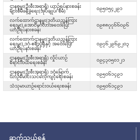
ဌာနစုမှူး(ဦးစီးအရာရှိ) ယာဉ်ရပ်နားစခန်း
၀၉၅၀၅၄၂၉၁
များစီမံခန့်ခွဲရေး(အုပ်ချုပ်/ စီမံ)
လက်ထောက်ဌာနမှူး(ဒုတိယညွှန်ကြား
ရေးမှူး) အောင်မင်္ဂလာအဝေးပြေး
၀၉၈၈၇၇၆၆၀၉၆
ယာဉ်ရပ်နားစခန်း
လက်ထောက်ဌာနမှူး(ဒုတိယညွှန်ကြား
ရေးမှူး) ဒဂုံ-‌ဧရာပွဲရုံနှင့် အဝေးပြေး
၀၉၇၆၂၉၆၉၂၀၃
ယာဉ်ရပ်နားစခန်း
ဌာနစုမှူး(ဦးစီးအရာရှိ) လှိုင်ယာဉ်
၀၉၄၃၀၅၀၁၂၁
ရောင်းဝယ်ရေးစခန်း
ဌာနစုမှူး(ဦးစီးအရာရှိ) ဒဂုံမြောက်
၀၉၅၀၆၁၄၉၁
ယာဉ်မောင်းသင်လေ့ကျင့်ရေးစခန်း
သံသုမာယာဉ်ရောင်းဝယ်ရေးစခန်း
၀၉၅၀၆၁၄၉၁
ဆက်သွယ်ရန်