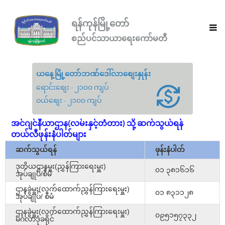
ရန်ကုန်မြို့တော်
စည်ပင်သာယာရေးကော်မတီ
ယနေ့မြို့တော်ဘဏ်ဒေါ်လာစျေးနှုန်း
ရောင်းစျေး - ၂၁၀၀ ကျပ်
ဝယ်စျေး - ၂၁၀၀ ကျပ်
အင်ဂျင်နီယာဌာန(လမ်းနှင့်တံတား) သို့ ဆက်သွယ်ရန်
တယ်လီဖုန်းနံပါတ်များ
ဆက်သွယ်ရန်
ဖုန်းနံပါတ်
ဒုတိယဌာနမှူး(ညွှန်ကြားရေးမှူး)
၀၁ ၃၈၁၆၁၆
အုပ်ချုပ်/စီမံ
ဌာနခွဲမှူး(လက်ထောက်ညွှန်ကြားရေးမှူး)
၀၁ ၈၃၁၁၂၈
အုပ်ချုပ်/ စီမံ
ဌာနခွဲမှူး(လက်ထောက်ညွှန်ကြားရေးမှူး)
၀၉၅၁၅၇၃၃၂
မင်္ဂလာဒုံခရိုင်