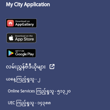
My City Application
လမ်းညွှန်ဗီဒီယိုများ
ယနေ့ကြည့်ရှုသူ - ၂
Online Services ကြည့်ရှုသူ - ၅၁၃၂၀
UEC ကြည့်ရှုသူ - ၁၄၃၈၈