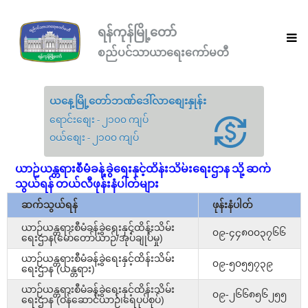
ရန်ကုန်မြို့တော်
စည်ပင်သာယာရေးကော်မတီ
ယနေ့မြို့တော်ဘဏ်ဒေါ်လာစျေးနှုန်း
ရောင်းစျေး - ၂၁၀၀ ကျပ်
ဝယ်စျေး - ၂၁၀၀ ကျပ်
ယာဉ်ယန္တရားစီမံခန့်ခွဲရေးနှင့်ထိန်းသိမ်းရေးဌာန သို့ ဆက်
သွယ်ရန် တယ်လီဖုန်းနံပါတ်များ
ဆက်သွယ်ရန်
ဖုန်းနံပါတ်
ယာဉ်ယန္တရားစီမံခန့်ခွဲရေးနှင့်ထိန်းသိမ်း
၀၉-၄၄၈၀၀၃၇၆၆
ရေးဌာန(မော်တော်ယာဉ်/အုပ်ချုပ်မှု)
ယာဉ်ယန္တရားစီမံခန့်ခွဲရေးနှင့်ထိန်းသိမ်း
၀၉-၅၀၅၅၇၃၉
ရေးဌာန (ယန္တရား)
ယာဉ်ယန္တရားစီမံခန့်ခွဲရေးနှင့်ထိန်းသိမ်း
၀၉-၂၆၆၈၅၆၂၅၅
ရေးဌာန (ဝန်ဆောင်ယာဉ်၊ရေပုပ်စုပ်)