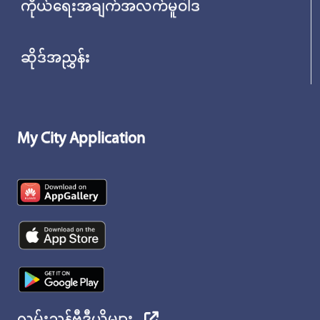
ကိုယ်ရေးအချက်အလက်မူဝါဒ
ဆိုဒ်အညွှန်း
My City Application