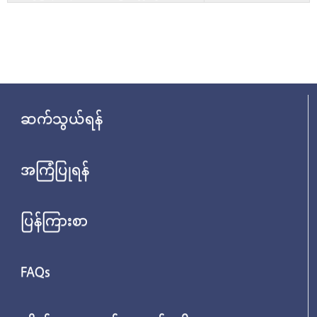
ဆက်သွယ်ရန်
အကြံပြုရန်
ပြန်ကြားစာ
FAQs