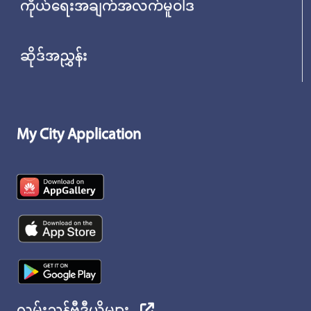
ကိုယ်ရေးအချက်အလက်မူဝါဒ
ဆိုဒ်အညွှန်း
My City Application