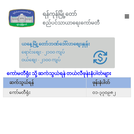
ရန်ကုန်မြို့တော်
စည်ပင်သာယာရေးကော်မတီ
ယနေ့မြို့တော်ဘဏ်ဒေါ်လာစျေးနှုန်း
ရောင်းစျေး - ၂၁၀၀ ကျပ်
ဝယ်စျေး - ၂၁၀၀ ကျပ်
ကော်မတီရုံး သို့ ဆက်သွယ်ရန် တယ်လီဖုန်းနံပါတ်များ
ဆက်သွယ်ရန်
ဖုန်းနံပါတ်
ကော်မတီရုံး
၀၁-၃၇၀၉၈၂