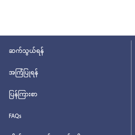
ဆက်သွယ်ရန်
အကြံပြုရန်
ပြန်ကြားစာ
FAQs