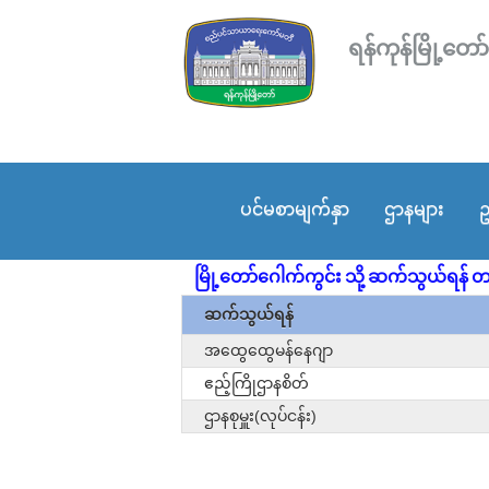
ရန်ကုန်မြို့
ပင်မစာမျက်နှာ
ဌာနများ
ဥ
မြို့တော်ဂေါက်ကွင်း သို့ ဆက်သွယ်ရန် တ
ဆက်သွယ်ရန်
အထွေထွေမန်နေဂျာ
ဧည့်ကြိုဌာနစိတ်
ဌာနစုမှူး(လုပ်ငန်း)