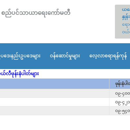
ယနေ
တော် စည်ပင်သာယာရေးကော်မတီ
နှုန်း
ရောင
ဝယ်
ပဒေ၊နည်းဥပဒေများ
ဝန်ဆောင်မှုများ
လေ့လာစရာရန်ကုန်
ယ်လီဖုန်းနံပါတ်များ
ဖုန်းနံပါ
၀၉-၄၀
၀၉-၄၂
၀၉-၅၄