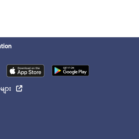
ation
ုများ