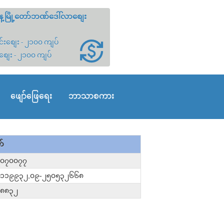
့မြို့တော်ဘဏ်ဒေါ်လာစျေး
်းစျေး - ၂၁၀၀ ကျပ်
စျေး - ၂၁၀၀ ကျပ်
ဖျော်ဖြေရေး
ဘာသာစကား
တ်
၀၀၇၀၀၇၇
၁၁၁၉၉၃၂,၀၉-၂၅၀၅၃၂၆၆၈
၀၈၈၃၂