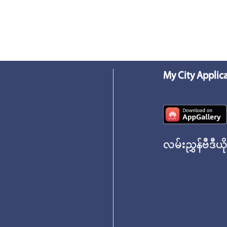
My City Applic
လမ်းညွှန်ဗီဒီယိ