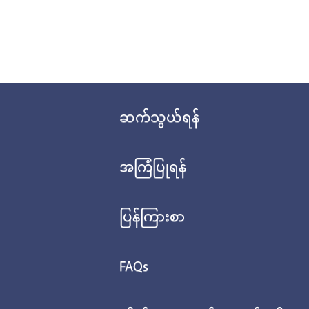
ဆက်သွယ်ရန်
အကြံပြုရန်
ပြန်ကြားစာ
FAQs