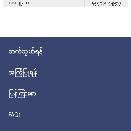
ဒလမြို့နယ်
၀၉ ၄၄၃၁၅၅၉၃၇
ဆက်သွယ်ရန်
အကြံပြုရန်
ပြန်ကြားစာ
FAQs