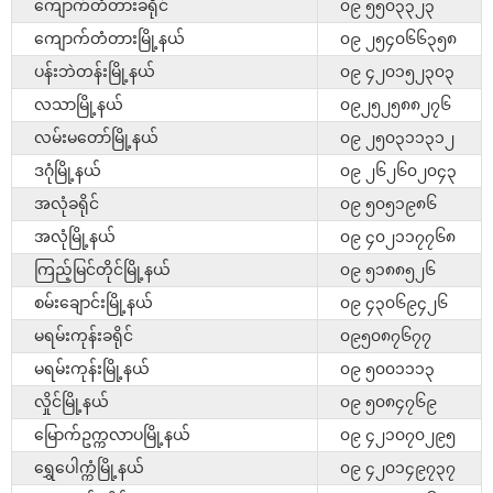
ကျောက်တံတားခရိုင်
၀၉ ၅၅၀၃၃၂၃
ကျောက်တံတားမြို့နယ်
၀၉ ၂၅၄၀၆၆၃၅၈
ပန်းဘဲတန်းမြို့နယ်
၀၉ ၄၂၀၁၅၂၃၀၃
လသာမြို့နယ်
၀၉၂၅၂၅၈၈၂၇၆
လမ်းမတော်မြို့နယ်
၀၉ ၂၅၀၃၁၁၃၁၂
ဒဂုံမြို့နယ်
၀၉ ၂၆၂၆၀၂၀၄၃
အလုံခရိုင်
၀၉ ၅၀၅၁၉၈၆
အလုံမြို့နယ်
၀၉ ၄၀၂၁၁၇၇၆၈
ကြည့်မြင်တိုင်မြို့နယ်
၀၉ ၅၁၈၈၅၂၆
စမ်းချောင်းမြို့နယ်
၀၉ ၄၃၀၆၉၄၂၆
မရမ်းကုန်းခရိုင်
၀၉၅၀၈၇၆၇၇
မရမ်းကုန်းမြို့နယ်
၀၉ ၅၀၀၁၁၁၃
လှိုင်မြို့နယ်
၀၉ ၅၀၈၄၇၆၉
မြောက်ဥက္ကလာပမြို့နယ်
၀၉ ၄၂၁၀၇၀၂၉၅
ရွှေပေါက္ကံမြို့နယ်
၀၉ ၄၂၀၁၄၉၇၃၇