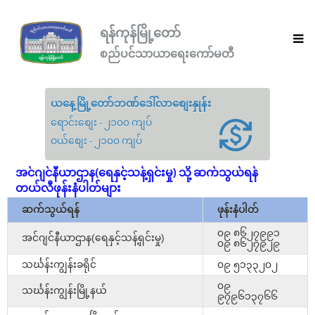
ရန်ကုန်မြို့တော်
စည်ပင်သာယာရေးကော်မတီ
ယနေ့မြို့တော်ဘဏ်ဒေါ်လာစျေးနှုန်း
ရောင်းစျေး - ၂၁၀၀ ကျပ်
ဝယ်စျေး - ၂၁၀၀ ကျပ်
အင်ဂျင်နီယာဌာန(ရေနှင့်သန့်ရှင်းမှု) သို့ ဆက်သွယ်ရန်
တယ်လီဖုန်းနံပါတ်များ
ဆက်သွယ်ရန်
ဖုန်းနံပါတ်
၀၉ ၈၆၂၇၉၉၁
အင်ဂျင်နီယာဌာန(ရေနှင့်သန့်ရှင်းမှု)
၀၉ ၈၆၂၇၉၂၉
သင်္ဃန်းကျွန်းခရိုင်
၀၉ ၅၁၃၃၂၀၂
၀၉
သင်္ဃန်းကျွန်းမြို့နယ်
၉၇၉၆၁၃၇၆၆