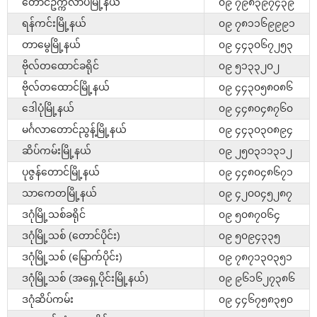
တောင်ဥက္ကလာပမြို့နယ်
၀၉ ၇၉၈၃၉၇၄၃၉
ရန်ကင်းမြို့နယ်
၀၉ ၇၈၁၁၆၉၉၉၁
တာမွေမြို့နယ်
၀၉ ၄၄၃၀၆၇၂၅၃
ဗိုလ်တထောင်ခရိုင်
၀၉ ၅၁၃၃၂၀၂
ဗိုလ်တထောင်မြို့နယ်
၀၉ ၄၄၃၀၅၈၀၈၆
ဒေါပုံမြို့နယ်
၀၉ ၄၄၈၀၄၈၇၆၀
မင်္ဂလာတောင်ညွန့်မြို့နယ်
၀၉ ၄၄၃၀၃၀၈၉၄
ဆိပ်ကမ်းမြို့နယ်
၀၉ ၂၅၀၃၁၁၃၁၂
ပုဇွန်တောင်မြို့နယ်
၀၉ ၄၄၈၀၄၈၆၇၁
သာကေတမြို့နယ်
၀၉ ၄၂၀၀၄၅၂၈၇
ဒဂုံမြို့သစ်ခရိုင်
၀၉ ၅၀၈၇၀၆၄
ဒဂုံမြို့သစ် (တောင်ပိုင်း)
၀၉ ၅၀၉၄၃၃၅
ဒဂုံမြို့သစ် (မြောက်ပိုင်း)
၀၉ ၇၈၇၁၃၀၃၅၁
ဒဂုံမြို့သစ် (အရှေ့ပိုင်းမြို့နယ်)
၀၉ ၉၆၁၆၂၇၃၈၆
ဒဂုံဆိပ်ကမ်း
၀၉ ၄၄၆၇၅၈၃၅၀