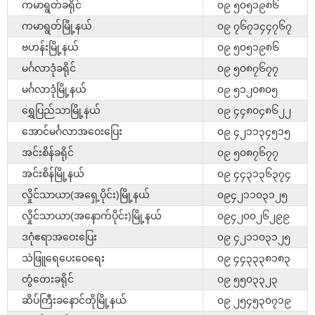
ကမာရွတ်ခရိုင်
၀၉ ၅၀၅၁၉၈၆
ကမာရွတ်မြို့နယ်
၀၉ ၇၆၇၁၄၄၇၆၇
ဗဟန်းမြို့နယ်
၀၉ ၅၀၅၁၉၈၆
မင်္ဂလာဒုံခရိုင်
၀၉ ၅၀၈၇၆၇၇
မင်္ဂလာဒုံမြို့နယ်
၀၉ ၅၁၂၀၈၀၅
ရွှေပြည်သာမြို့နယ်
၀၉ ၄၄၈၀၄၈၆၂၂
အောင်မင်္ဂလာအဝေးပြေး
၀၉ ၄၂၁၁၃၄၅၁၅
အင်းစိန်ခရိုင်
၀၉ ၅၀၈၇၆၇၇
အင်းစိန်မြို့နယ်
၀၉ ၄၄၃၁၃၆၃၇၄
လှိုင်သာယာ(အရှေ့ပိုင်း)မြို့နယ်
၀၉၄၂၁၁၀၃၁၂၅
လှိုင်သာယာ(အနောက်ပိုင်း)မြို့နယ်
၀၉၄၂၀၀၂၆၂၉၉
ဒဂုံဧရာအဝေးပြေး
၀၉ ၄၂၁၁၀၃၁၂၅
သဲဖြူရေပေးဝေရေး
၀၉ ၄၄၃၃၃၈၁၈၃
တွံတေးခရိုင်
၀၉ ၅၅၀၃၃၂၃
ဆိပ်ကြီးခနောင်တိုမြို့နယ်
၀၉ ၂၅၄၅၃၀၇၁၉