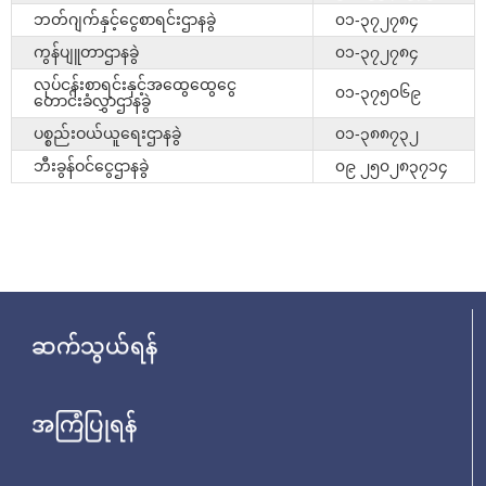
ဘတ်ဂျက်နှင့်ငွေစာရင်းဌာနခွဲ
၀၁-၃၇၂၇၈၄
ကွန်ပျူတာဌာနခွဲ
၀၁-၃၇၂၇၈၄
လုပ်ငန်းစာရင်းနှင့်အထွေထွေငွေ
၀၁-၃၇၅၀၆၉
တောင်းခံလွှာဌာနခွဲ
ပစ္စည်းဝယ်ယူရေးဌာနခွဲ
၀၁-၃၈၈၇၃၂
ဘီးခွန်ဝင်ငွေဌာနခွဲ
၀၉ ၂၅၀၂၈၃၇၁၄
ဆက်သွယ်ရန်
အကြံပြုရန်