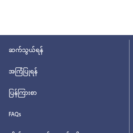
ဆက်သွယ်ရန်
အကြံပြုရန်
ပြန်ကြားစာ
FAQs