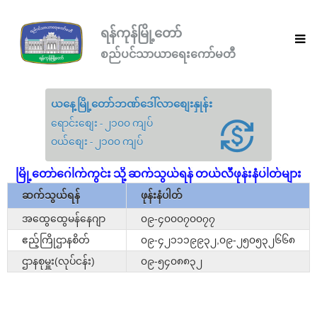
ရန်ကုန်မြို့တော်
စည်ပင်သာယာရေးကော်မတီ
ယနေ့မြို့တော်ဘဏ်ဒေါ်လာစျေးနှုန်း
ရောင်းစျေး - ၂၁၀၀ ကျပ်
ဝယ်စျေး - ၂၁၀၀ ကျပ်
မြို့တော်ဂေါက်ကွင်း သို့ ဆက်သွယ်ရန် တယ်လီဖုန်းနံပါတ်များ
ဆက်သွယ်ရန်
ဖုန်းနံပါတ်
အထွေထွေမန်နေဂျာ
၀၉-၄၀၀၀၇၀၀၇၇
ဧည့်ကြိုဌာနစိတ်
၀၉-၄၂၁၁၁၉၉၃၂,၀၉-၂၅၀၅၃၂၆၆၈
ဌာနစုမှူး(လုပ်ငန်း)
၀၉-၅၄၀၈၈၃၂