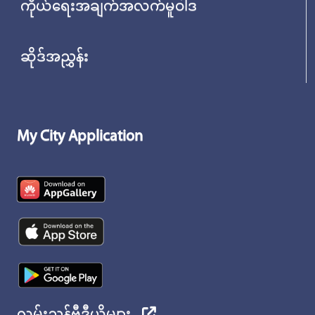
ကိုယ်ရေးအချက်အလက်မူဝါဒ
ဆိုဒ်အညွှန်း
My City Application