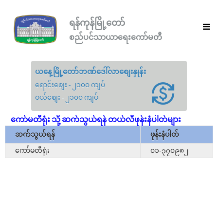
ရန်ကုန်မြို့တော်
စည်ပင်သာယာရေးကော်မတီ
ယနေ့မြို့တော်ဘဏ်ဒေါ်လာစျေးနှုန်း
ရောင်းစျေး - ၂၁၀၀ ကျပ်
ဝယ်စျေး - ၂၁၀၀ ကျပ်
ကော်မတီရုံး သို့ ဆက်သွယ်ရန် တယ်လီဖုန်းနံပါတ်များ
ဆက်သွယ်ရန်
ဖုန်းနံပါတ်
ကော်မတီရုံး
၀၁-၃၇၀၉၈၂