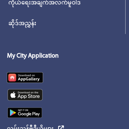
ကိုယ်ရေးအချက်အလက်မူဝါဒ
ဆိုဒ်အညွှန်း
My City Application