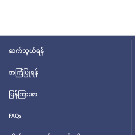
ဆက်သွယ်ရန်
အကြံပြုရန်
ပြန်ကြားစာ
FAQs