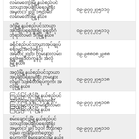
လမ်းမတော်မြို့နယ်စည်ပင်
သာယာအုပ်ချုပ်ရေးမှူးရုံး
၀၉-၉၇၇၂၇၅၁၁၇
အမှတ်(၁၂၀)၊ ၁၅လမ်း၊
လမ်းမတော်မြို့နယ်။
ဒဂုံမြို့နယ်စည်ပင်သာယာ
အုပ်ချုပ်ရေးမှူးရုံး ရွှေတိဂုံ
၀၉-၉၇၇၂၇၅၁၁၃
ဘုရားလမ်း၊ ဒဂုံမြို့နယ်။
ခရိုင်စည်ပင်သာယာအုပ်ချုပ်
ရေးမှူး(အလုံခရိုင်)
အမှတ်(၂၀၀)၊ ကမ်းနားလမ်း၊
၀၉-၉၈၈၀၈၂၉၈၈
ရွှေဇဗ္ဗူဒိတ်ကွန်ဒို၊ အလုံ
မြို့နယ်။
အလုံမြို့နယ်စည်ပင်သာယာ
အုပ်ချုပ်ရေးမှူးရုံး ကမ်းနား
၀၉-၉၇၇၂၇၅၁၁၈
လမ်း၊ သစ်တောရပ်ကွက်၊ အ
လုံမြို့နယ်။
ကြည့်မြင်တိုင်မြို့နယ်စည်ပင်
သာယာအုပ်ချုပ်ရေးမှူးရုံး
၀၉-၉၇၇၂၇၅၁၀၈
ကြည့်မြင်တိုင်ကမ်းနားလမ်း၊
ကြည့်မြင်တိုင်မြို့နယ်။
စမ်းချောင်းမြို့နယ်စည်ပင်
သာယာအုပ်ချုပ်ရေးမှူးရုံး
အမှတ်(၁၂၉) ၁၃၁၊ ဘားဂရာ
၀၉-၉၇၇၂၇၅၁၁၀
လမ်း၊ ကျွန်းတောတောင်
ရပ်ကွက်၊ စမ်းချောင်းမြို့နယ်။