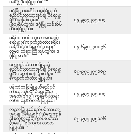
အရှေ့ပိုင်းမြို့နယ်။
ဒဂုံမြို့သစ်ဆိပ်ကမ်းမြို့နယ်
စည်ပင်သာယာအုပ်ချုပ်ရေးမှူး
ရုံး ပဲခူးမြစ်လမ်း၊
၀၉-၉၇၇၂၇၅၁၀၇
(၉၁)ရပ်ကွက်၊ ဒဂုံမြို့သစ်ဆိပ်
ကမ်းမြို့နယ်။
ခရိုင်စည်ပင်သာယာအုပ်ချုပ်
ရေးမှူး(ကျောက်တံတားခရိုင်)
အမှတ်(၃)၊ ရွှေတိဂုံဘုရား
၀၉-၆၉၁၂၃၁၀၄၆
လမ်း၊ ဘုရားကြီးရပ်ကွက်၊ ဒ
ဂုံမြို့နယ်။
ကျောက်တံတားမြို့နယ်
စည်ပင်သာယာအုပ်ချုပ်ရေးမှူး
၀၉-၉၇၇၂၇၅၁၀၉
ရုံး အမှတ်(၈၃)၊ ၃၈လမ်း၊
ကျောက်တံတားမြို့နယ်။
ပန်းဘဲတန်းမြို့နယ်စည်ပင်
သာယာအုပ်ချုပ်ရေးမှူးရုံး
၀၉-၉၇၇၂၇၅၁၁၄
အမှတ်(၁၉၃)၊ ကုန်စျေးတန်း
လမ်း၊ ပန်းဘဲတန်းမြို့နယ်။
လသာမြို့နယ်စည်ပင်သာယာ
အုပ်ချုပ်ရေးမှူးရုံး သံဈေးကွန်
ဒို(စတုတ္ထထပ်)၊ လမ်းမတော်
၀၉-၉၇၇၂၇၅၁၁၆
လမ်း၊ ၂ ရပ်ကွက်၊ လသာ
မြို့နယ်။