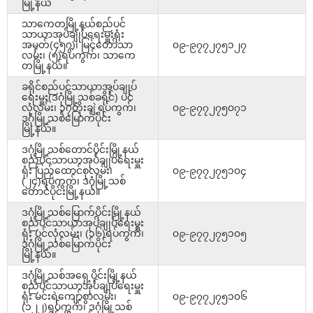
မြို့နယ်
သာကေတမြို့နယ်စည်ပင်
သာယာအုပ်ချုပ်ရေးမှူးရုံး
အမှတ်(၄၅၇)၊ မြင်တော်သာ
၀၉-၉၇၇၂၇၅၁၂၇
လမ်း၊ (၅)ရပ်ကွက်၊ သာကေ
တမြို့နယ်။
ခရိုင်စည်ပင်သာယာအုပ်ချုပ်
ရေးမှူး(ဒဂုံမြို့သစ်ခရိုင်) ပင်
လုံလမ်း၊ ၃၇တိုးချဲ့ရပ်ကွက်၊
၀၉-၉၇၇၂၇၅၀၇၁
ဒဂုံမြို့သစ်မြောက်ပိုင်း
မြို့နယ်။
ဒဂုံမြို့သစ်တောင်ပိုင်းမြို့နယ်
စည်ပင်သာယာအုပ်ချုပ်ရေးမှူး
ရုံး ပြည်ထောင်စုလမ်း၊
၀၉-၉၇၇၂၇၅၁၀၄
(၂၄)ရပ်ကွက်၊ ဒဂုံမြို့သစ်
တောင်ပိုင်းမြို့နယ်။
ဒဂုံမြို့သစ်မြောက်ပိုင်းမြို့နယ်
စည်ပင်သာယာအုပ်ချုပ်ရေးမှူး
ရုံး ပင်လုံလမ်း၊ (၁၆)ရပ်ကွက်၊
၀၉-၉၇၇၂၇၅၁၀၅
ဒဂုံမြို့သစ်မြောက်ပိုင်း
မြို့နယ်။
ဒဂုံမြို့သစ်အရှေ့ပိုင်းမြို့နယ်
စည်ပင်သာယာအုပ်ချုပ်ရေးမှူး
ရုံး မင်းရဲကျော်စွာလမ်း၊
၀၉-၉၇၇၂၇၅၁၀၆
(၁၂၂)ရပ်ကွက်၊ ဒဂုံမြို့သစ်