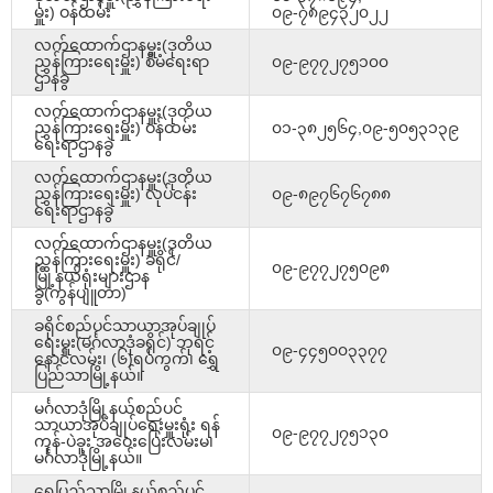
မှူး) ဝန်ထမ်း
၀၉-၇၈၉၄၃၂၀၂၂
လက်ထောက်ဌာနမှူး(ဒုတိယ
ညွှန်ကြားရေးမှူး) စီမံရေးရာ
၀၉-၉၇၇၂၇၅၁၀၀
ဌာနခွဲ
လက်ထောက်ဌာနမှူး(ဒုတိယ
ညွှန်ကြားရေးမှူး) ဝန်ထမ်း
၀၁-၃၈၂၅၆၄,၀၉-၅၀၅၃၁၃၉
ရေးရာဌာနခွဲ
လက်ထောက်ဌာနမှူး(ဒုတိယ
ညွှန်ကြားရေးမှူး) လုပ်ငန်း
၀၉-၈၉၇၆၇၆၇၈၈
ရေးရာဌာနခွဲ
လက်ထောက်ဌာနမှူး(ဒုတိယ
ညွှန်ကြားရေးမှူး) ခရိုင်/
၀၉-၉၇၇၂၇၅၀၉၈
မြို့နယ်ရုံးများဌာန
ခွဲ(ကွန်ပျူတာ)
ခရိုင်စည်ပင်သာယာအုပ်ချုပ်
ရေးမှူး(မင်္ဂလာဒုံခရိုင်) ဘုရင့်
၀၉-၄၄၅၀၀၃၃၇၇
နောင်လမ်း၊ (၆)ရပ်ကွက်၊ ရွှေ
ပြည်သာမြို့နယ်။
မင်္ဂလာဒုံမြို့နယ်စည်ပင်
သာယာအုပ်ချုပ်ရေးမှူးရုံး ရန်
၀၉-၉၇၇၂၇၅၁၃၀
ကုန်-ပဲခူး အဝေးပြေးလမ်းမ၊
မင်္ဂလာဒုံမြို့နယ်။
ရွှေပြည်သာမြို့နယ်စည်ပင်