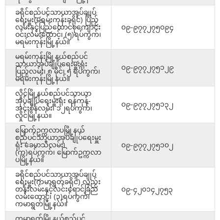
ခရိုင်စည်ပင်သာယာအုပ်ချုပ်
ရေးမှူး(မရမ်းကုန်းခရိုင်) ပြည်
လမ်းနှင့်ပြည်ထောင်စုကျောင်း
၀၉-၉၇၇၂၇၅၀၉၄
ဝင်းလမ်းထောင့်၊ (၅)ရပ်ကွက်၊
မရမ်းကုန်းမြို့နယ်။
မရမ်းကုန်းမြို့နယ်စည်ပင်
သာယာအုပ်ချုပ်ရေးမှူးရုံး
၀၉-၉၇၇၂၇၅၁၂၉
ပြည်လမ်း၊ ၈ မိုင်၊ ၅ ရပ်ကွက်၊
မရမ်းကုန်းမြို့နယ်။
လှိုင်မြို့နယ်စည်ပင်သာယာ
အုပ်ချုပ်ရေးမှူးရုံး ရန်ကုန်-
၀၉-၉၇၇၂၇၅၁၃၂
အင်းစိန်လမ်း၊ ၁၂ရပ်ကွက်၊
လှိုင်မြို့နယ်။
မြောက်ဥက္ကလာပမြို့နယ်
စည်ပင်သာယာအုပ်ချုပ်ရေးမှူး
ရုံး ခေမာသီလမ်း၊
၀၉-၉၇၇၂၇၅၁၀၂
(က)ရပ်ကွက်၊ မြောက်ဥက္ကလာ
ပမြို့နယ်။
ခရိုင်စည်ပင်သာယာအုပ်ချုပ်
ရေးမှူး(ကမာရွတ်ခရိုင်) လှည်း
တန်းလမ်းနှင့်လင်းရောင်ခြည်
၀၉-၄၂၀၁၄၂၇၅၃
လမ်းထောင့်၊ (၃)ရပ်ကွက်၊
ကမာရွတ်မြို့နယ်။
ကမာရွတ်မြို့နယ်စည်ပင်