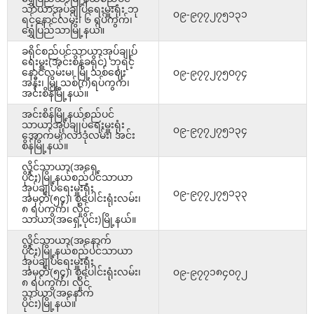
သာယာအုပ်ချုပ်ရေးမှူးရုံး ဘု
၀၉-၉၇၇၂၇၅၁၃၁
ရင့်နောင်လမ်း၊ ၆ ရပ်ကွက်၊
ရွှေပြည်သာမြို့နယ်။
ခရိုင်စည်ပင်သာယာအုပ်ချုပ်
ရေးမှူး(အင်းစိန်ခရိုင်) ဘုရင့်
နောင်လမ်းမ၊ မြို့သစ်ဈေး
၀၉-၉၇၇၂၇၅၀၇၄
အနီး၊ မြို့သစ်(ဂ)ရပ်ကွက်၊
အင်းစိန်မြို့နယ်။
အင်းစိန်မြို့နယ်စည်ပင်
သာယာအုပ်ချုပ်ရေးမှူးရုံး
၀၉-၉၇၇၂၇၅၁၃၄
အောက်မင်္ဂလာဒုံလမ်း၊ အင်း
စိန်မြို့နယ်။
လှိုင်သာယာ(အရှေ့
ပိုင်း)မြို့နယ်စည်ပင်သာယာ
အုပ်ချုပ်ရေးမှူးရုံး
၀၉-၉၇၇၂၇၅၁၃၃
အမှတ်(၅၄)၊ စုပေါင်းရုံးလမ်း၊
၈ ရပ်ကွက်၊ လှိုင်
သာယာ(အရှေ့ပိုင်း)မြို့နယ်။
လှိုင်သာယာ(အနောက်
ပိုင်း)မြို့နယ်စည်ပင်သာယာ
အုပ်ချုပ်ရေးမှူးရုံး
အမှတ်(၅၄)၊ စုပေါင်းရုံးလမ်း၊
၀၉-၉၇၇၁၈၄၀၇၂
၈ ရပ်ကွက်၊ လှိုင်
သာယာ(အနောက်
ပိုင်း)မြို့နယ်။