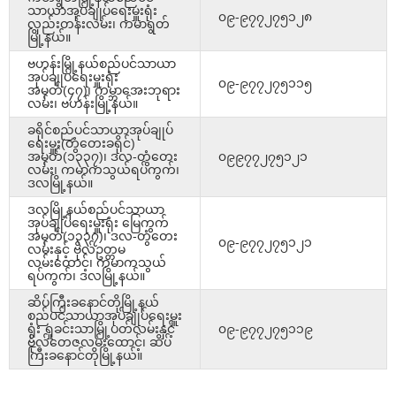
သာယာအုပ်ချုပ်ရေးမှူးရုံး
၀၉-၉၇၇၂၇၅၁၂၈
လှည်းတန်းလမ်း၊ ကမာရွတ်
မြို့နယ်။
ဗဟန်းမြို့နယ်စည်ပင်သာယာ
အုပ်ချုပ်ရေးမှူးရုံး
၀၉-၉၇၇၂၇၅၁၁၅
အမှတ်(၄၇)၊ ကမ္ဘာအေးဘုရား
လမ်း၊ ဗဟန်းမြို့နယ်။
ခရိုင်စည်ပင်သာယာအုပ်ချုပ်
ရေးမှူး(တွံတေးခရိုင်)
အမှတ်(၁၃၃၇)၊ ဒလ-တွံတေး
၀၉၉၇၇၂၇၅၁၂၁
လမ်း၊ ကမာကသွယ်ရပ်ကွက်၊
ဒလမြို့နယ်။
ဒလမြို့နယ်စည်ပင်သာယာ
အုပ်ချုပ်ရေးမှူးရုံး မြေကွက်
အမှတ်(၁၃၃၇)၊ ဒလ-တွံတေး
၀၉-၉၇၇၂၇၅၁၂၁
လမ်းနှင့် ဗိုလ်ဥတ္တမ
လမ်းထောင့်၊ ကမာကသွယ်
ရပ်ကွက်၊ ဒလမြို့နယ်။
ဆိပ်ကြီးခနောင်တိုမြို့နယ်
စည်ပင်သာယာအုပ်ချုပ်ရေးမှူး
ရုံး ရှုခင်းသာမြို့ပတ်လမ်းနှင့်
၀၉-၉၇၇၂၇၅၁၁၉
ဗိုလ်တေဇလမ်းထောင့်၊ ဆိပ်
ကြီးခနောင်တိုမြို့နယ်။