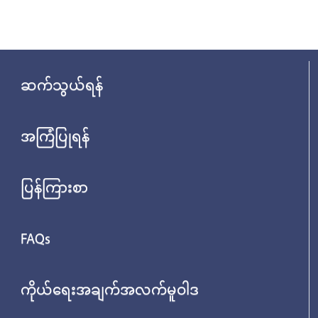
ဆက်သွယ်ရန်
အကြံပြုရန်
ပြန်ကြားစာ
FAQs
ကိုယ်ရေးအချက်အလက်မူဝါဒ