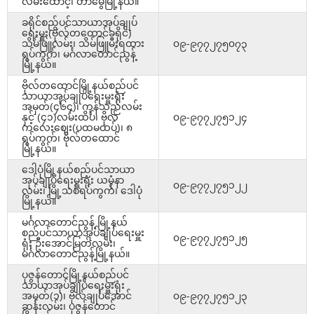
လမ်းထောင့်၊ တာမွေမြို့နယ်။
ခရိုင်စည်ပင်သာယာအုပ်ချုပ်
ရေးမှူး(ဗိုလ်တထောင်ခရိုင်)
သိမ်ဖြူလမ်း၊ သိမ်ဖြူမီးရထား
၀၉-၉၇၇၂၇၅၀၇၃
ရပ်ကွက်၊ မင်္ဂလာတောင်ညွန့်
မြို့နယ်။
ဗိုလ်တထောင်မြို့နယ်စည်ပင်
သာယာအုပ်ချုပ်ရေးမှူးရုံး
အမှတ်(၄၆၄)၊ ကုန်သည်လမ်း
နှင့် (၄၁)လမ်းထိပ်၊ ဗိုလ်
၀၉-၉၇၇၂၇၅၁၂၄
ကလေးဈေး(ပထမထပ်)၊ ၈
ရပ်ကွက်၊ ဗိုလ်တထောင်
မြို့နယ်။
ဒေါပုံမြို့နယ်စည်ပင်သာယာ
အုပ်ချုပ်ရေးမှူးရုံး ယမုံနာ
၀၉-၉၇၇၂၇၅၁၂၂
လမ်း၊ မြို့သစ်ရပ်ကွက်၊ ဒေါပုံ
မြို့နယ်။
မင်္ဂလာတောင်ညွန့် မြို့နယ်
စည်ပင်သာယာအုပ်ချုပ်ရေးမှူး
၀၉-၉၇၇၂၇၅၁၂၅
ရုံး ဦးအောင်မြတ်လမ်း၊
မင်္ဂလာတောင်ညွန့်မြို့နယ်။
ပုဇွန်တောင်မြို့နယ်စည်ပင်
သာယာအုပ်ချုပ်ရေးမှူးရုံး
အမှတ်(၁)၊ ဗိုလ်ချုပ်အောင်
၀၉-၉၇၇၂၇၅၁၂၃
ဆန်းလမ်း၊ ပုဇွန်တောင်