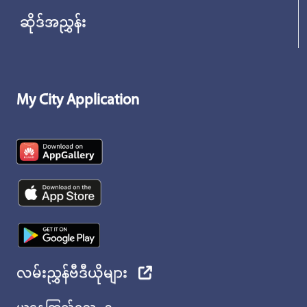
ဆိုဒ်အညွှန်း
My City Application
လမ်းညွှန်ဗီဒီယိုများ