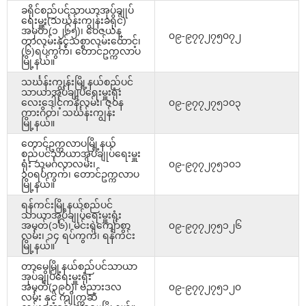
ခရိုင်စည်ပင်သာယာအုပ်ချုပ်
ရေးမှူး(သင်္ဃန်းကျွန်းခရိုင်)
အမှတ်(၁၂၆၅)၊ ဝေဇယန္
၀၉-၉၇၇၂၇၅၀၇၂
တာလမ်းနှင့်သစ္စာလမ်းထောင့်၊
(၆)ရပ်ကွက်၊ တောင်ဥက္ကလာပ
မြို့နယ်။
သင်္ဃန်းကျွန်းမြို့နယ်စည်ပင်
သာယာအုပ်ချုပ်ရေးမှူးရုံး
လေးဒေါင့်ကန်လမ်း၊ ဇဝန
၀၉-၉၇၇၂၇၅၁၀၃
ကားဂိတ်၊ သင်္ဃန်းကျွန်း
မြို့နယ်။
တောင်ဥက္ကလာပမြို့နယ်
စည်ပင်သာယာအုပ်ချုပ်ရေးမှူး
ရုံး သုမင်္ဂလာလမ်း၊
၀၉-၉၇၇၂၇၅၁၀၁
၁၀ရပ်ကွက်၊ တောင်ဥက္ကလာပ
မြို့နယ်။
ရန်ကင်းမြို့နယ်စည်ပင်
သာယာအုပ်ချုပ်ရေးမှူးရုံး
အမှတ်(၁၆)၊ မင်းရဲကျော်စွာ
၀၉-၉၇၇၂၇၅၁၂၆
လမ်း၊ ၁၄ ရပ်ကွက်၊ ရန်ကင်း
မြို့နယ်။
တာမွေမြို့နယ်စည်ပင်သာယာ
အုပ်ချုပ်ရေးမှူးရုံး
အမှတ်(၃၉၀)၊ ဗညားဒလ
၀၉-၉၇၇၂၇၅၁၂၀
လမ်း နှင့် ကျိုက္ကဆံ