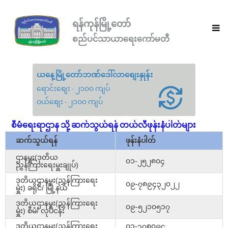
ရန်ကုန်မြို့တော်
စည်ပင်သာယာရေးကော်မတီ
ယနေ့မြို့တော်ဘဏ်ဒေါ်လာစျေးနှုန်း
ရောင်းစျေး - ၂၁၀၀ ကျပ်
ဝယ်စျေး - ၂၁၀၀ ကျပ်
စီမံရေးရာဌာန သို့ ဆက်သွယ်ရန် တယ်လီဖုန်းနံပါတ်များ
ဆက်သွယ်ရန်
ဖုန်းနံပါတ်
ဌာနမှူး(ဒုတိယ
၀၁-၂၅၂၈၀၄
ညွှန်ကြားရေးမှူးချုပ်)
ဒုတိယဌာနမှူး(ညွှန်ကြားရေး
၀၉-၇၈၉၄၃၂၀၂၂
မှူး) ခရိုင်/ မြို့နယ်
ဒုတိယဌာနမှူး(ညွှန်ကြားရေး
၀၉-၅၂၁၀၅၁၇
မှူး) စီမံ/ လုပ်ငန်း
ဒုတိယဌာနမှူး(ညွှန်ကြားရေး
၀၁-၃၇၈၀၉၄,