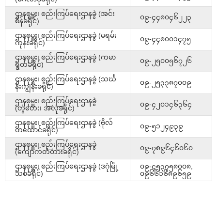
ဌာနစုမှူး၊ စည်းကြပ်ရေးဌာနခွဲ (အင်း
၀၉-၄၄၈၀၄၆၂၂၃
စိန်ခရိုင်)
ဌာနစုမှူး၊ စည်းကြပ်ရေးဌာနခွဲ (မရမ်း
၀၉-၄၄၈၀၀၁၄၇၅
ကုန်းခရိုင်)
ဌာနစုမှူး၊ စည်းကြပ်ရေးဌာနခွဲ (ကမာ
၀၉-၂၅၀၀၅၆၇၂၆
ရွတ်ခရိုင်)
ဌာနစုမှူး၊ စည်းကြပ်ရေးဌာနခွဲ (သင်္ဃ
၀၉-၂၅၃၃၈၇၀၀၉
န်းကျွန်းခရိုင်)
ဌာနစုမှူး၊ စည်းကြပ်ရေးဌာနခွဲ
၀၉-၄၂၀၁၄၆၃၆၄
(တွံတေး၊ အလုံခရိုင်)
ဌာနစုမှူး၊ စည်းကြပ်ရေးဌာနခွဲ (ဗိုလ်
၀၉-၅၁၂၄၉၃၉
တထောင်ခရိုင်)
ဌာနစုမှူး၊ စည်းကြပ်ရေးဌာနခွဲ
၀၉-၇၈၉၆၄၆၀၆၀
(ကျောက်တံတားခရိုင်)
ဌာနစုမှူး၊ စည်းကြပ်ရေးဌာနခွဲ (ဒဂုံမြို့
၀၉-၄၅၃၇၅၈၀၀၈,
သစ်ခရိုင်)
၀၉၆၆၁၆၈၉၆၅၉