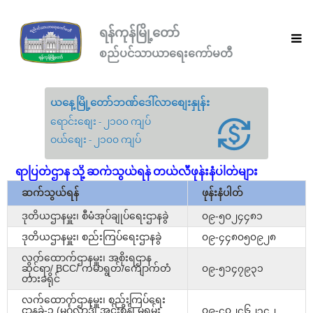
ရန်ကုန်မြို့တော်
စည်ပင်သာယာရေးကော်မတီ
ယနေ့မြို့တော်ဘဏ်ဒေါ်လာစျေးနှုန်း
ရောင်းစျေး - ၂၁၀၀ ကျပ်
ဝယ်စျေး - ၂၁၀၀ ကျပ်
ရာပြတ်ဌာန သို့ ဆက်သွယ်ရန် တယ်လီဖုန်းနံပါတ်များ
ဆက်သွယ်ရန်
ဖုန်းနံပါတ်
ဒုတိယဌာနမှူး၊ စီမံအုပ်ချုပ်ရေးဌာနခွဲ
၀၉-၅၀၂၄၄၈၁
ဒုတိယဌာနမှူး၊ စည်းကြပ်ရေးဌာနခွဲ
၀၉-၄၄၈၀၅၀၉၂၈
လက်ထောက်ဌာနမှူး၊ အစိုးရဌာန
ဆိုင်ရာ/ BCC/ ကမာရွတ်/ကျောက်တံ
၀၉-၅၁၄၇၉၃၁
တားခရိုင်
လက်ထောက်ဌာနမှူး၊ စည်းကြပ်ရေး
ဌာနခွဲ-၁ (မင်္ဂလာဒုံ၊ အင်းစိန်၊ မရမ်း
၀၉-၄၀၂၄၆၂၃၄၂