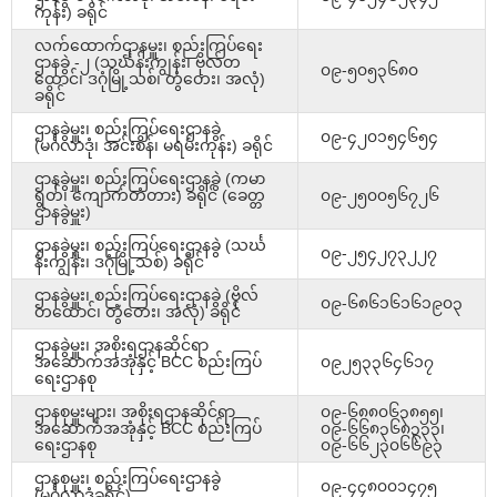
ကုန်း) ခရိုင်
လက်ထောက်ဌာနမှူး၊ စည်းကြပ်ရေး
ဌာနခွဲ -၂ (သင်္ဃန်းကျွန်း၊ ဗိုလ်တ
၀၉-၅၀၅၃၆၈၀
ထောင်၊ ဒဂုံမြို့သစ်၊ တွံတေး၊ အလုံ)
ခရိုင်
ဌာနခွဲမှူး၊ စည်းကြပ်ရေးဌာနခွဲ
၀၉-၄၂၀၁၅၄၆၅၄
(မင်္ဂလာဒုံ၊ အင်းစိန်၊ မရမ်းကုန်း) ခရိုင်
ဌာနခွဲမှူး၊ စည်းကြပ်ရေးဌာနခွဲ (ကမာ
ရွတ်၊ ကျောက်တံတား) ခရိုင် (ခေတ္တ
၀၉-၂၅၀၀၅၆၇၂၆
ဌာနခွဲမှူး)
ဌာနခွဲမှူး၊ စည်းကြပ်ရေးဌာနခွဲ (သင်္ဃ
၀၉-၂၅၄၂၇၃၂၂၇
န်းကျွန်း၊ ဒဂုံမြို့သစ်) ခရိုင်
ဌာနခွဲမှူး၊ စည်းကြပ်ရေးဌာနခွဲ (ဗိုလ်
၀၉-၆၈၆၁၆၁၆၁၉၀၃
တထောင်၊ တွံတေး၊ အလုံ) ခရိုင်
ဌာနခွဲမှူး၊ အစိုးရဌာနဆိုင်ရာ
အဆောက်အအုံနှင့် BCC စည်းကြပ်
၀၉၂၅၃၃၆၄၆၁၇
ရေးဌာနစု
ဌာနစုမှူးများ၊ အစိုးရဌာနဆိုင်ရာ
၀၉-၆၈၈၀၆၃၈၅၅၊
အဆောက်အအုံနှင့် BCC စည်းကြပ်
၀၉-၆၆၈၃၆၈၃၃၃၊
ရေးဌာနစု
၀၉-၆၆၂၃၀၆၆၉၃
ဌာနစုမှူး၊ စည်းကြပ်ရေးဌာနခွဲ
၀၉-၄၄၈၀၀၁၄၇၅
(မင်္ဂလာဒုံခရိုင်)