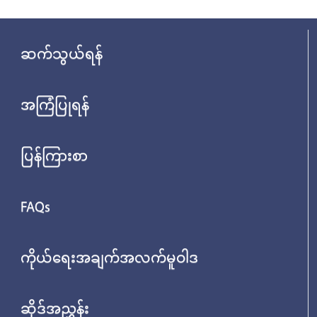
ဆက်သွယ်ရန်
အကြံပြုရန်
ပြန်ကြားစာ
FAQs
ကိုယ်ရေးအချက်အလက်မူဝါဒ
ဆိုဒ်အညွှန်း