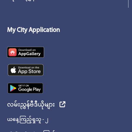
My City Application
လမ်းညွှန်ဗီဒီယိုများ
ယနေ့ကြည့်ရှုသူ - ၂