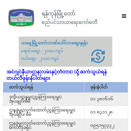
ရန်ကုန်မြို့တော်
စည်ပင်သာယာရေးကော်မတီ
ယနေ့မြို့တော်ဘဏ်ဒေါ်လာစျေးနှုန်း
ရောင်းစျေး - ၂၁၀၀ ကျပ်
ဝယ်စျေး - ၂၁၀၀ ကျပ်
အင်ဂျင်နီယာဌာန(လမ်းနှင့်တံတား) သို့ ဆက်သွယ်ရန်
တယ်လီဖုန်းနံပါတ်များ
ဆက်သွယ်ရန်
ဖုန်းနံပါတ်
ဒုတိယဌာနမှူး(ညွှန်ကြားရေးမှူး)
၀၁ ၃၈၁၆၁၆
အုပ်ချုပ်/စီမံ
ဌာနခွဲမှူး(လက်ထောက်ညွှန်ကြားရေးမှူး)
၀၁ ၈၃၁၁၂၈
အုပ်ချုပ်/ စီမံ
ဌာနခွဲမှူး(လက်ထောက်ညွှန်ကြားရေးမှူး)
၀၉၅၁၅၇၃၃၂
မင်္ဂလာဒုံခရိုင်