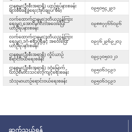
ဌာနစုမှူး(ဦးစီးအရာရှိ) ယာဉ်ရပ်နားစခန်း
၀၉၅၀၅၄၂၉၁
များစီမံခန့်ခွဲရေး(အုပ်ချုပ်/ စီမံ)
လက်ထောက်ဌာနမှူး(ဒုတိယညွှန်ကြား
ရေးမှူး) အောင်မင်္ဂလာအဝေးပြေး
၀၉၈၈၇၇၆၆၀၉၆
ယာဉ်ရပ်နားစခန်း
လက်ထောက်ဌာနမှူး(ဒုတိယညွှန်ကြား
ရေးမှူး) ဒဂုံ-‌ဧရာပွဲရုံနှင့် အဝေးပြေး
၀၉၇၆၂၉၆၉၂၀၃
ယာဉ်ရပ်နားစခန်း
ဌာနစုမှူး(ဦးစီးအရာရှိ) လှိုင်ယာဉ်
၀၉၄၃၀၅၀၁၂၁
ရောင်းဝယ်ရေးစခန်း
ဌာနစုမှူး(ဦးစီးအရာရှိ) ဒဂုံမြောက်
၀၉၅၀၆၁၄၉၁
ယာဉ်မောင်းသင်လေ့ကျင့်ရေးစခန်း
သံသုမာယာဉ်ရောင်းဝယ်ရေးစခန်း
၀၉၅၀၆၁၄၉၁
ဆက်သွယ်ရန်