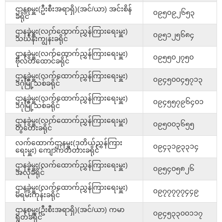
ဌာနစုမှူး(ဦးစီးအရာရှိ)(အင်/ယာ) အင်းစိန်
၀၉၅၀၉၂၆၅၃
ခရိုင်
ဌာနခွဲမှူး(လက်ထောက်ညွှန်ကြားရေးမှူး)
၀၉၅၁၂၅၆၈၄
သင်္ဃန်းကျွန်းခရိုင်
ဌာနခွဲမှူး(လက်ထောက်ညွှန်ကြားရေးမှူး)
၀၉၅၅၀၂၇၅၀
ဗိုလ်တထောင်ခရိုင်
ဌာနခွဲမှူး(လက်ထောက်ညွှန်ကြားရေးမှူး)
၀၉၄၅၀၀၄၅၇၁၃
ဒဂုံမြို့သစ်ခရိုင်
ဌာနခွဲမှူး(လက်ထောက်ညွှန်ကြားရေးမှူး)
၀၉၄၅၅၇၉၆၄၀၁
ဒဂုံမြို့သစ်ခရိုင်
ဌာနခွဲမှူး(လက်ထောက်ညွှန်ကြားရေးမှူး)
၀၉၅၀၀၃၆၅၅
တွံတေးခရိုင်
လက်ထောက်ဌာနမှူး(ဒုတိယ်ညွှန်ကြား
၀၉၄၃၁၉၃၃၁၄
ရေးမှူး) ကျောက်တံတားခရိုင်
ဌာနခွဲမှူး(လက်ထောက်ညွှန်ကြားရေးမှူး)
၀၉၅၄၀၅၈၂၆
အလုံခရိုင်
ဌာနခွဲမှူး(လက်ထောက်ညွှန်ကြားရေးမှူး)
၀၉၇၇၇၇၇၄၄၉
မရမ်းကုန်းခရိုင်
ဌာနစုမှူး(ဦးစီးအရာရှိ)(အင်/ယာ) ကမာ
၀၉၄၅၃၃၀၀၁၁၇
ရွတ်ခရိုင်